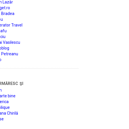
n Lazăr
get.ro
a Bradea
4u
rator Travel
afu
ciu
i Vasilescu
oblog
d Petreanu
o
rmăresc şi
n
arte bine
erica
lique
na Chirilă
se