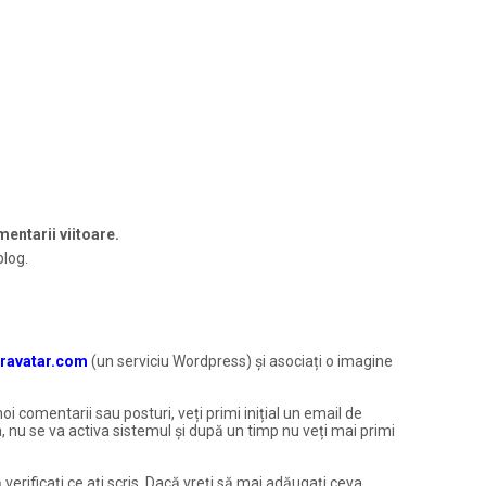
entarii viitoare.
blog.
ravatar.com
(un serviciu Wordpress) și asociați o imagine
noi comentarii sau posturi, veți primi inițial un email de
, nu se va activa sistemul și după un timp nu veți mai primi
 verificați ce ați scris. Dacă vreți să mai adăugați ceva,