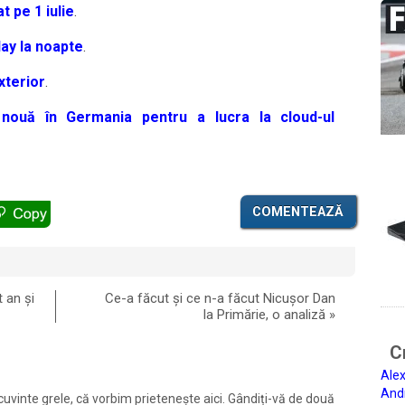
t pe 1 iulie
.
lay la noapte
.
xterior
.
ouă în Germania pentru a lucra la cloud-ul
COMENTEAZĂ
 an și
Ce-a făcut și ce n-a făcut Nicușor Dan
la Primărie, o analiză
»
Ci
Alex
And
și cuvinte grele, că vorbim prietenește aici. Gândiți-vă de două