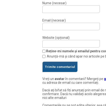
Nume (necesar)
Email (necesar)
Website (opțional)
Reține-mi numele și emailul pentru com
Anunță-mă și când apar noi articole pe 
Vreți un
avatar
în comentarii? Mergeți pe
g
cu adresa de email cu care comentați.
Dacă ați bifat să fiți anunțați prin email de 
confirmare. Dacă nu validați acolo alegerea
nici alte emailuri
Comentariile nu se pot edita ulterior, așa că