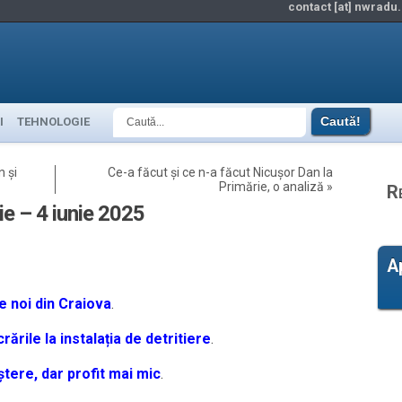
contact [at] nwradu.
I
TEHNOLOGIE
 și
Ce-a făcut și ce n-a făcut Nicușor Dan la
Primărie, o analiză
»
R
gie – 4 iunie 2025
A
e noi din Craiova
.
ările la instalația de detritiere
.
tere, dar profit mai mic
.