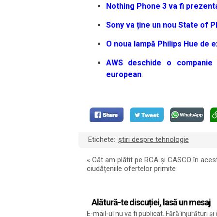
Nothing Phone 3 va fi prezenta
Sony va ține un nou State of P
O noua lampă Philips Hue de e
AWS deschide o companie n
european
.
Etichete:
știri despre tehnologie
«
Cât am plătit pe RCA și CASCO în acest
ciudățeniile ofertelor primite
Alătură-te discuției, lasă un mesaj
E-mail-ul nu va fi publicat. Fără înjurături 