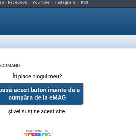
ro ·
Facebook
·
YouTube
·
Instagram
·
RSS
ecomand
Îți place blogul meu?
pasă acest buton înainte de a
cumpăra de la eMAG
și vei susține acest site.