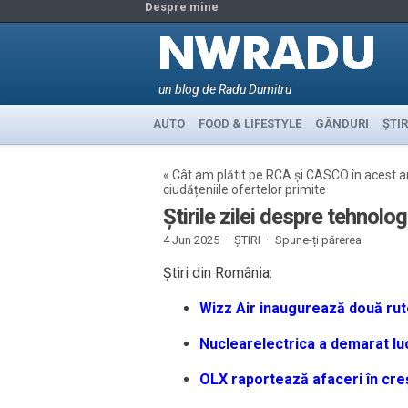
Despre mine
un blog de Radu Dumitru
AUTO
FOOD & LIFESTYLE
GÂNDURI
ȘTIR
«
Cât am plătit pe RCA și CASCO în acest an
ciudățeniile ofertelor primite
Știrile zilei despre tehnolo
4 Jun 2025 ·
ȘTIRI
·
Spune-ți părerea
Știri din România:
Wizz Air inaugurează două rut
Nuclearelectrica a demarat lucr
OLX raportează afaceri în creș