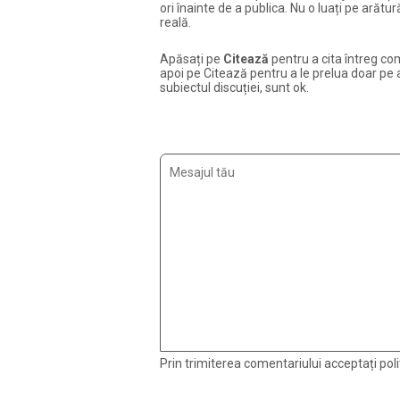
ori înainte de a publica. Nu o luați pe arăt
reală.
Apăsați pe
Citează
pentru a cita întreg com
apoi pe Citează pentru a le prelua doar pe ac
subiectul discuției, sunt ok.
Prin trimiterea comentariului acceptați polit