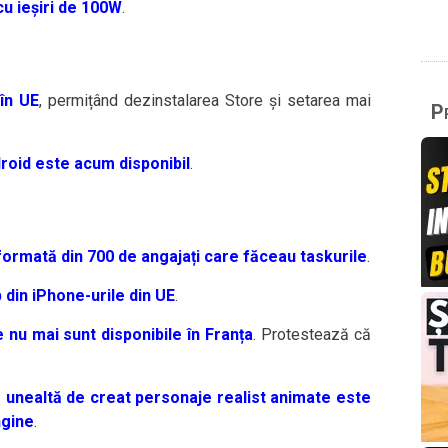
u ieșiri de 100W
.
în UE
, permițând dezinstalarea Store și setarea mai
Pr
oid este acum disponibil
.
ormată din 700 de angajați care făceau taskurile
.
 din iPhone-urile din UE
.
 nu mai sunt disponibile în Franța
. Protestează că
 unealtă de creat personaje realist animate este
ngine
.