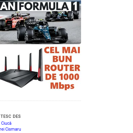
tesc des
 Ciucă
rei Cismaru