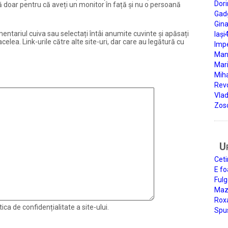
Dori
ură doar pentru că aveți un monitor în față și nu o persoană
Gad
Gin
entariul cuiva sau selectați întâi anumite cuvinte și apăsați
Iași
elea. Link-urile către alte site-uri, dar care au legătură cu
Impe
Man
Mari
Miha
Rev
Vla
Zos
U
Ceti
E fo
Fulg
Mazi
Roxa
ica de confidențialitate a site-ului.
Spu