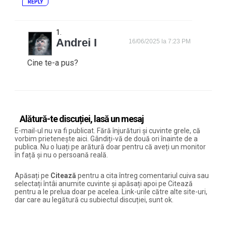
REPLY
Andrei I
16/06/2025 la 7:23 PM
Cine te-a pus?
Alătură-te discuției, lasă un mesaj
E-mail-ul nu va fi publicat. Fără înjurături și cuvinte grele, că
vorbim prietenește aici. Gândiți-vă de două ori înainte de a
publica. Nu o luați pe arătură doar pentru că aveți un monitor
în față și nu o persoană reală.
Apăsați pe
Citează
pentru a cita întreg comentariul cuiva sau
selectați întâi anumite cuvinte și apăsați apoi pe Citează
pentru a le prelua doar pe acelea. Link-urile către alte site-uri,
dar care au legătură cu subiectul discuției, sunt ok.