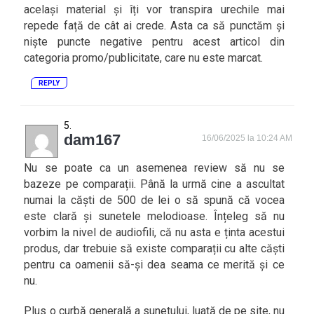
același material și îți vor transpira urechile mai
repede față de cât ai crede. Asta ca să punctăm și
niște puncte negative pentru acest articol din
categoria promo/publicitate, care nu este marcat.
REPLY
dam167
16/06/2025 la 10:24 AM
Nu se poate ca un asemenea review să nu se
bazeze pe comparații. Până la urmă cine a ascultat
numai la căști de 500 de lei o să spună că vocea
este clară și sunetele melodioase. Înțeleg să nu
vorbim la nivel de audiofili, că nu asta e ținta acestui
produs, dar trebuie să existe comparații cu alte căști
pentru ca oamenii să-și dea seama ce merită și ce
nu.
Plus o curbă generală a sunetului, luată de pe site, nu