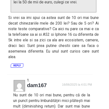
lei la 50 de mii de euro, culegi ce vrei.
Si vrei sa imi spui ca astea sunt de 10 ori mai bune
decat chinezariile mele de 200 lei? Sau de 5 ori? Ai
niste teste comparative? Ca aici nu pare ca mai e ca
la telefoane sa ai si A52 si Iphone 16 cu diferenta de
5k intre ele si sa zici ca ala are ecosistem, camere,
draci laci. Sunt prea putine chestii care sa faca o
asemenea diferenta. Eu unul sunt curios care sunt
alea.
REPLY
dam167
16/06/2025 la 4:01 PM
Nu sunt de 10 ori mai bune, pentru că de la
un punct pentru îmbunătățiri mici plătești mai
mult (diminishing return). Dar sunt mai bune