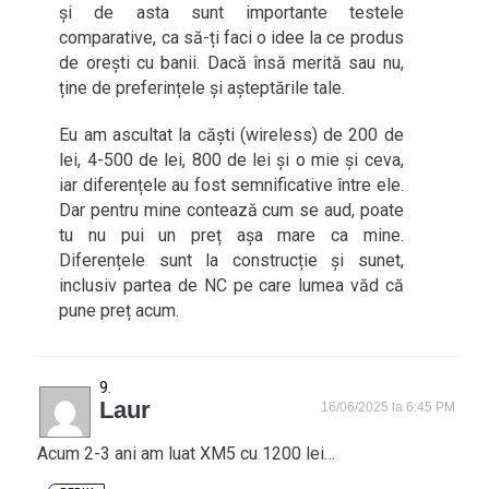
și de asta sunt importante testele
comparative, ca să-ți faci o idee la ce produs
de orești cu banii. Dacă însă merită sau nu,
ține de preferințele și așteptările tale.
Eu am ascultat la căști (wireless) de 200 de
lei, 4-500 de lei, 800 de lei și o mie și ceva,
iar diferențele au fost semnificative între ele.
Dar pentru mine contează cum se aud, poate
tu nu pui un preț așa mare ca mine.
Diferențele sunt la construcție și sunet,
inclusiv partea de NC pe care lumea văd că
pune preț acum.
Laur
16/06/2025 la 6:45 PM
Acum 2-3 ani am luat XM5 cu 1200 lei…