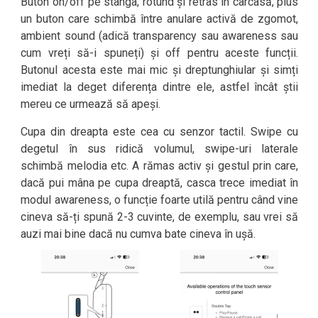
Buton on/off pe stânga, rotund și retras în carcasă, plus
un buton care schimbă între anulare activă de zgomot,
ambient sound (adică transparency sau awareness sau
cum vreți să-i spuneți) și off pentru aceste funcții.
Butonul acesta este mai mic și dreptunghiular și simți
imediat la deget diferența dintre ele, astfel încât știi
mereu ce urmează să apeși.
Cupa din dreapta este cea cu senzor tactil. Swipe cu
degetul în sus ridică volumul, swipe-uri laterale
schimbă melodia etc. A rămas activ și gestul prin care,
dacă pui mâna pe cupa dreaptă, casca trece imediat în
modul awareness, o funcție foarte utilă pentru când vine
cineva să-ți spună 2-3 cuvinte, de exemplu, sau vrei să
auzi mai bine dacă nu cumva bate cineva în ușă.