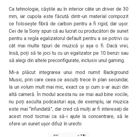
Ca tehnologie, căștile au în interior câte un driver de 30
mm, iar cupola este făcută dintr-un material compozit
ce folosește fibră de carbon pentru a fi rigid, dar ușor.
Cei de la Sony spun că au lucrat cu producători de sunet
pentru a regla egalizatorul default pentru a se potrivi cu
cât mai multe tipuri de muzică și așa o fi. Dacă vrei,
însă, poți să te joci tu cu un egalizator pe 10 benzi sau
să alegi din altele preconfigurate, inclusiv unul gaming.
Mi-a plăcut integrarea unui mod numit Background
Music, prin care ceea ce asculți trece în plan secundar,
la un volum mult mai mic, exact ca și cum s-ar auzi din
altă cameră. În modul acesta nu se mai aud bine vocile,
nu poți asculta podcasturi așa, de exemplu, iar muzica
este mai “înfundată”, dar cred că mulți ar fi interesați de
acest mod tocmai ca să-i ajute la concentrare, să le
ofere un sunet ușor difuz în urechi.