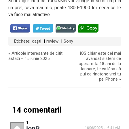
Sunt sigur însă că 1000XM6 vor ajunge în scurt timp la
un preț ceva mai mic, poate 1800-1900 lei, ceea ce le
va face mai atractive.
Etichete:
căști
review
Sony
|
|
«
Articole interesante de citit
iOS chiar este cel mai
astăzi – 15 iunie 2025
avansat sistem de
operare: la 18 ani de la
lansare, te va lăsa să
pui ce ringtone vrei tu
pe iPhone
»
14 comentarii
IonP
16/06/2025 la 6:41 AM