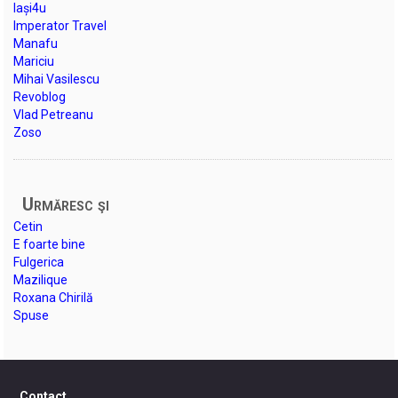
Iași4u
Imperator Travel
Manafu
Mariciu
Mihai Vasilescu
Revoblog
Vlad Petreanu
Zoso
Urmăresc şi
Cetin
E foarte bine
Fulgerica
Mazilique
Roxana Chirilă
Spuse
Contact