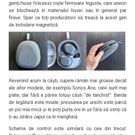
genți/huse folosesc niște fermoare înguste, care uneori
se blochează în materialul husei sau în general par
firave. Sper ca toți producătorii să treacă la acest gen
de închidere magnetică.
Revenind acum la căști, cupele rămân mai groase decât
ale altor modele, de exemplu Sonos Ace, care sunt mai
plate, dar fără a părea totuși căști “de tanchist”. Banda
de legătură este moale, presiunea pe urechi este parcă
un pic mai mică și le poți purta ore în șir fără să simți că
ți-au strâns capul ca în menghină.
Schema de control este similară cu cea din trecut.