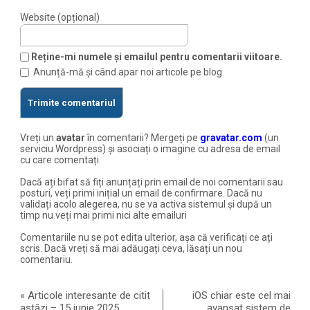
Website (opțional)
Reține-mi numele și emailul pentru comentarii viitoare.
Anunță-mă și când apar noi articole pe blog.
Vreți un
avatar
în comentarii? Mergeți pe
gravatar.com
(un
serviciu Wordpress) și asociați o imagine cu adresa de email
cu care comentați.
Dacă ați bifat să fiți anunțați prin email de noi comentarii sau
posturi, veți primi inițial un email de confirmare. Dacă nu
validați acolo alegerea, nu se va activa sistemul și după un
timp nu veți mai primi nici alte emailuri
Comentariile nu se pot edita ulterior, așa că verificați ce ați
scris. Dacă vreți să mai adăugați ceva, lăsați un nou
comentariu.
«
Articole interesante de citit
iOS chiar este cel mai
astăzi – 15 iunie 2025
avansat sistem de