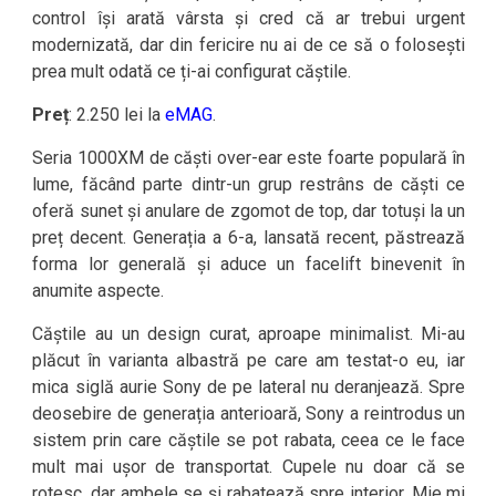
control își arată vârsta și cred că ar trebui urgent
modernizată, dar din fericire nu ai de ce să o folosești
prea mult odată ce ți-ai configurat căștile.
Preț
: 2.250 lei la
eMAG
.
Seria 1000XM de căști over-ear este foarte populară în
lume, făcând parte dintr-un grup restrâns de căști ce
oferă sunet și anulare de zgomot de top, dar totuși la un
preț decent. Generația a 6-a, lansată recent, păstrează
forma lor generală și aduce un facelift binevenit în
anumite aspecte.
Căștile au un design curat, aproape minimalist. Mi-au
plăcut în varianta albastră pe care am testat-o eu, iar
mica siglă aurie Sony de pe lateral nu deranjează. Spre
deosebire de generația anterioară, Sony a reintrodus un
sistem prin care căștile se pot rabata, ceea ce le face
mult mai ușor de transportat. Cupele nu doar că se
rotesc, dar ambele se și rabatează spre interior. Mie mi