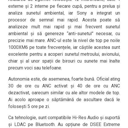
externe și 2 interne pe fiecare cupă, pentru a prelua și
analiza sunetul ambiental, iar Sony a integrat un
procesor de semnal mai rapid. Acesta poate să
analizeze mult mai rapid și mai frecvent sunetul
ambiental și să genereze “anti-sunetul” necesar, cu
precizie mai mare. ANC-ul este la nivel de top pe noile
1000XM6 pe toate frecvențele, iar căștile acestea sunt
excelente pentru a acoperi sunetul metroului, avionului,
chiar și al unor spații de birouri cu sunete mai înalte
precum voci sau telefoane.
Autonomia este, de asemenea, foarte bună. Oficial ating
30 de ore cu ANC activat și 40 de ore cu ANC
dezactivat, oarecum similar cu ale altor modele de top.
Ai acolo aproape o săptămână de ascultare dacă le
folosești 5 ore pe zi.
Ca tehnologie, sunt compatibile Hi-Res Audio și suportă
și LDAC pe Bluetooth. Au opțiune de DSEE Extreme