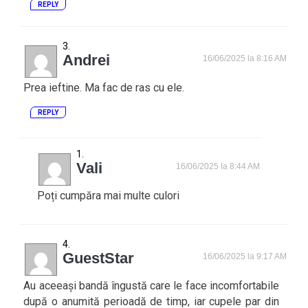
REPLY
Andrei
16/06/2025 la 8:16 AM
Prea ieftine. Ma fac de ras cu ele.
REPLY
Vali
16/06/2025 la 8:44 AM
Poți cumpăra mai multe culori
GuestStar
16/06/2025 la 9:17 AM
Au aceeași bandă îngustă care le face incomfortabile
după o anumită perioadă de timp, iar cupele par din