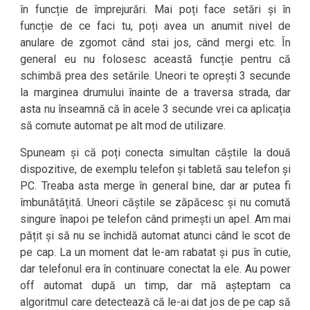
în funcție de împrejurări. Mai poți face setări și în
funcție de ce faci tu, poți avea un anumit nivel de
anulare de zgomot când stai jos, când mergi etc. În
general eu nu folosesc această funcție pentru că
schimbă prea des setările. Uneori te oprești 3 secunde
la marginea drumului înainte de a traversa strada, dar
asta nu înseamnă că în acele 3 secunde vrei ca aplicația
să comute automat pe alt mod de utilizare.
Spuneam și că poți conecta simultan căștile la două
dispozitive, de exemplu telefon și tabletă sau telefon și
PC. Treaba asta merge în general bine, dar ar putea fi
îmbunătățită. Uneori căștile se zăpăcesc și nu comută
singure înapoi pe telefon când primești un apel. Am mai
pățit și să nu se închidă automat atunci când le scot de
pe cap. La un moment dat le-am rabatat și pus în cutie,
dar telefonul era în continuare conectat la ele. Au power
off automat după un timp, dar mă așteptam ca
algoritmul care detectează că le-ai dat jos de pe cap să