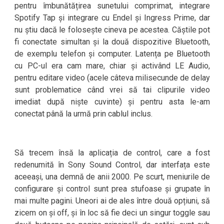
pentru îmbunătățirea sunetului comprimat, integrare
Spotify Tap și integrare cu Endel și Ingress Prime, dar
nu știu dacă le folosește cineva pe acestea. Căștile pot
fi conectate simultan și la două dispozitive Bluetooth,
de exemplu telefon și computer. Latența pe Bluetooth
cu PC-ul era cam mare, chiar și activând LE Audio,
pentru editare video (acele câteva milisecunde de delay
sunt problematice când vrei să tai clipurile video
imediat după niște cuvinte) și pentru asta le-am
conectat până la urmă prin cablul inclus.
Să trecem însă la aplicația de control, care a fost
redenumită în Sony Sound Control, dar interfața este
aceeași, una demnă de anii 2000. Pe scurt, meniurile de
configurare și control sunt prea stufoase și grupate în
mai multe pagini. Uneori ai de ales între două opțiuni, să
zicem on și off, și în loc să fie deci un singur toggle sau