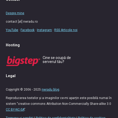
Despre mine
contact [at] nwradu.ro
YouTube
·
Facebook
·
Instagram
·
RSS Articole noi
Hosting
Cine se ocupă de
serverul tău?
Legal
Copyright © 2006 - 2025
nwradu blog
.
Reproducerea textelor și a imaginilor ce-mi aparțin este posibilă numai în
sistem "creative commons Attribution Non-Commercially Share-alike 3.0
CC BY-NC-SA
".
Termene și condiții
|
Politica de confidențialitate
|
Politica de cookies