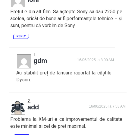
Prețul e din alt film. Sa aștepte Sony sa dau 2250 pe
acelea, oricât de bune ar fi performanțele tehnice – și
sunt, pentru că vorbim de Sony.
REPLY
gdm
16/06/2025 la 8:00 AM
Au stabilit preț de lansare raportat la căștile
Dyson.
add
16/06/2025 la 7:53 AM
Problema la XM-uri e ca improvementul de calitate
este minimal si cel de pret maximal.