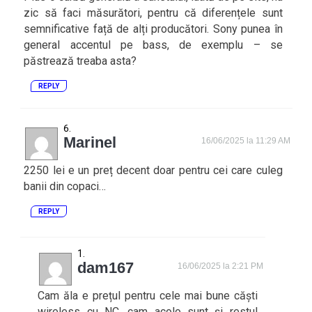
zic să faci măsurători, pentru că diferențele sunt
semnificative față de alți producători. Sony punea în
general accentul pe bass, de exemplu – se
păstrează treaba asta?
REPLY
Marinel
16/06/2025 la 11:29 AM
2250 lei e un preț decent doar pentru cei care culeg
banii din copaci…
REPLY
dam167
16/06/2025 la 2:21 PM
Cam ăla e prețul pentru cele mai bune căști
wireless cu NC, cam acolo sunt și restul