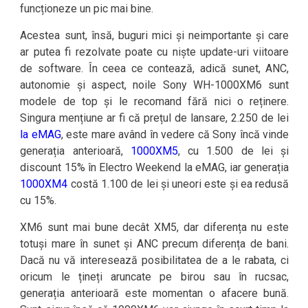
funcționeze un pic mai bine.
Acestea sunt, însă, buguri mici și neimportante și care
ar putea fi rezolvate poate cu niște update-uri viitoare
de software. În ceea ce contează, adică sunet, ANC,
autonomie și aspect, noile Sony WH-1000XM6 sunt
modele de top și le recomand fără nici o reținere.
Singura mențiune ar fi că prețul de lansare, 2.250 de lei
la eMAG
, este mare având în vedere că Sony încă vinde
generația anterioară,
1000XM5
, cu 1.500 de lei și
discount 15% în Electro Weekend la eMAG, iar generația
1000XM4
costă 1.100 de lei și uneori este și ea redusă
cu 15%.
XM6 sunt mai bune decât XM5, dar diferența nu este
totuși mare în sunet și ANC precum diferența de bani.
Dacă nu vă interesează posibilitatea de a le rabata, ci
oricum le țineți aruncate pe birou sau în rucsac,
generația anterioară este momentan o afacere bună.