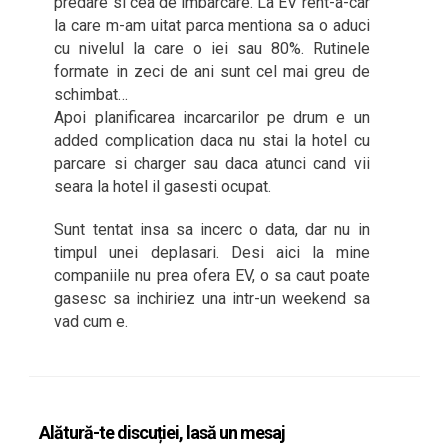
predare si cea de imbarcare. La EV rent-a-car
la care m-am uitat parca mentiona sa o aduci
cu nivelul la care o iei sau 80%. Rutinele
formate in zeci de ani sunt cel mai greu de
schimbat…
Apoi planificarea incarcarilor pe drum e un
added complication daca nu stai la hotel cu
parcare si charger sau daca atunci cand vii
seara la hotel il gasesti ocupat.
Sunt tentat insa sa incerc o data, dar nu in
timpul unei deplasari. Desi aici la mine
companiile nu prea ofera EV, o sa caut poate
gasesc sa inchiriez una intr-un weekend sa
vad cum e.
Alătură-te discuției, lasă un mesaj