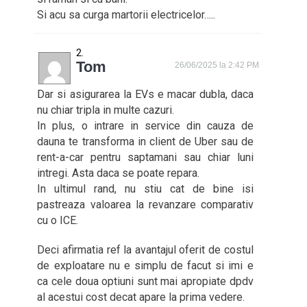
Si acu sa curga martorii electricelor…..
Tom
26/06/2025 la 2:42 PM
Dar si asigurarea la EVs e macar dubla, daca
nu chiar tripla in multe cazuri.
In plus, o intrare in service din cauza de
dauna te transforma in client de Uber sau de
rent-a-car pentru saptamani sau chiar luni
intregi. Asta daca se poate repara.
In ultimul rand, nu stiu cat de bine isi
pastreaza valoarea la revanzare comparativ
cu o ICE.
Deci afirmatia ref la avantajul oferit de costul
de exploatare nu e simplu de facut si imi e
ca cele doua optiuni sunt mai apropiate dpdv
al acestui cost decat apare la prima vedere.