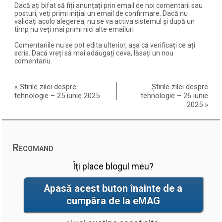
Dacă ați bifat să fiți anunțați prin email de noi comentarii sau
posturi, veți primi inițial un email de confirmare. Dacă nu
validați acolo alegerea, nu se va activa sistemul și după un
timp nu veți mai primi nici alte emailuri
Comentariile nu se pot edita ulterior, așa că verificați ce ați
scris. Dacă vreți să mai adăugați ceva, lăsați un nou
comentariu.
«
Știrile zilei despre
Știrile zilei despre
tehnologie – 25 iunie 2025
tehnologie – 26 iunie
2025
»
Recomand
Îți place blogul meu?
Apasă acest buton înainte de a
cumpăra de la eMAG