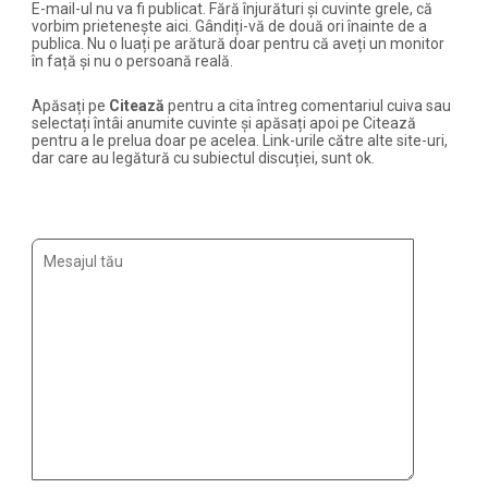
E-mail-ul nu va fi publicat. Fără înjurături și cuvinte grele, că
vorbim prietenește aici. Gândiți-vă de două ori înainte de a
publica. Nu o luați pe arătură doar pentru că aveți un monitor
în față și nu o persoană reală.
Apăsați pe
Citează
pentru a cita întreg comentariul cuiva sau
selectați întâi anumite cuvinte și apăsați apoi pe Citează
pentru a le prelua doar pe acelea. Link-urile către alte site-uri,
dar care au legătură cu subiectul discuției, sunt ok.