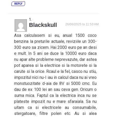
REPLY
Blackskull
26/06/2025 la 11:53 AM
Asa calculasem si eu, anual 1500 coco
benzina la preturile actuale, reviziile un 300-
300 euro sa zicem. Hai 2000 euro pe an desi
e mult. In 5 ani se duce la 10000 euro daca
nu apar alte probleme neprevazute, dar astea
pot aparea si la electrice si la motorete si la
carute si la orice. Rcaul e la fel, casco nu stiu,
impozitul nici nu-l iau in calcul daca nu ai vreo
monstuozitate d-aia de 8V si 5000 cmc. Eu
dau de ex 100 lei an sau ceva gen. Oricum o
suma mica. Faptul ca la electrica inca nu se
plateste impozit nu e mare sfaraiala. Sa nu
uitam ca si electricele au consumabile,
stergatoare, filtre polen etc. Au si alea