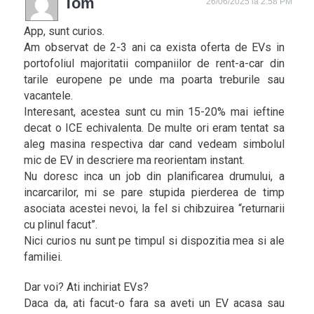
Tom
26/06/2025 la 2:58 PM
App, sunt curios.
Am observat de 2-3 ani ca exista oferta de EVs in
portofoliul majoritatii companiilor de rent-a-car din
tarile europene pe unde ma poarta treburile sau
vacantele.
Interesant, acestea sunt cu min 15-20% mai ieftine
decat o ICE echivalenta. De multe ori eram tentat sa
aleg masina respectiva dar cand vedeam simbolul
mic de EV in descriere ma reorientam instant.
Nu doresc inca un job din planificarea drumului, a
incarcarilor, mi se pare stupida pierderea de timp
asociata acestei nevoi, la fel si chibzuirea “returnarii
cu plinul facut”.
Nici curios nu sunt pe timpul si dispozitia mea si ale
familiei.
Dar voi? Ati inchiriat EVs?
Daca da, ati facut-o fara sa aveti un EV acasa sau