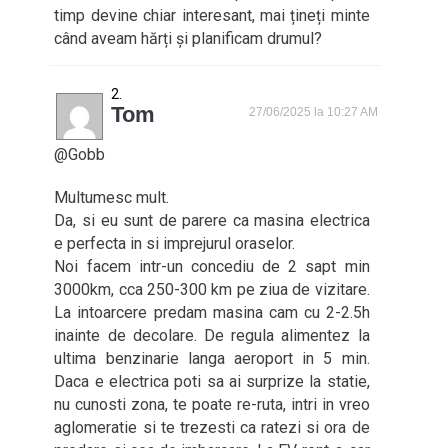
timp devine chiar interesant, mai țineți minte
când aveam hărți și planificam drumul?
Tom
27/06/2025 la 10:27 AM
@Gobb
Multumesc mult.
Da, si eu sunt de parere ca masina electrica
e perfecta in si imprejurul oraselor.
Noi facem intr-un concediu de 2 sapt min
3000km, cca 250-300 km pe ziua de vizitare.
La intoarcere predam masina cam cu 2-2.5h
inainte de decolare. De regula alimentez la
ultima benzinarie langa aeroport in 5 min.
Daca e electrica poti sa ai surprize la statie,
nu cunosti zona, te poate re-ruta, intri in vreo
aglomeratie si te trezesti ca ratezi si ora de