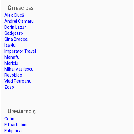
Citesc des
Alex Ciucă
Andrei Cismaru
Dorin Lazăr
Gadget.ro
Gina Bradea
Iași4u
Imperator Travel
Manafu
Mariciu
Mihai Vasilescu
Revoblog
Vlad Petreanu
Zoso
Urmăresc şi
Cetin
E foarte bine
Fulgerica