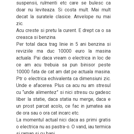
suspensii, rulmenti etc care se bulesc ca
doar nu leviteaza. Si costa mult. Mai mult
decat la suratele clasice. Anvelope nu mai
zic.
Acu creste si pretu la curent. E drept ca o sa
creasca si benzina.
Per total daca trag linie in 5 ani benzina si
reviziile ma duc 10000 euro la masina
actuala. Pai daca vream o electrica in loc de
ce am acu trebuia sa pun binisor peste
10000 fata de cat am dat pe actuala masina.
Ptr o electrica echivalenta ca dimensiuni zic.
Unde e afacerea. Plus ca acu nu am stresul
cu “unde alimentez” si nici stresu cu gadesc
liber la statie, daca statia nu merge, daca e
un prost parcat acolo, ce fac in jumatea aia
de ora sau o ora cat incarc etc.
La momentul actual nici daca as primi gratis
o electrica nu as pastra-o. O vand, iau termica
si raman si cu bani.