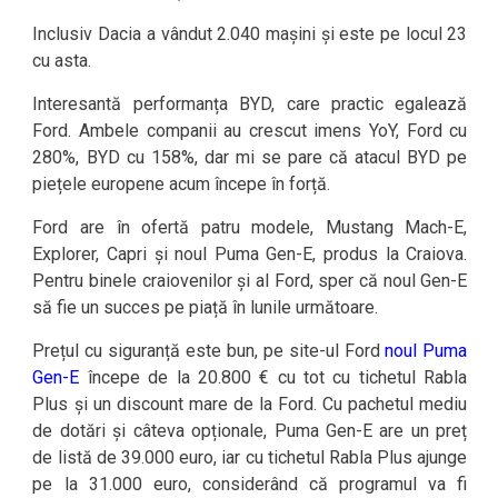
Inclusiv Dacia a vândut 2.040 mașini și este pe locul 23
cu asta.
Interesantă performanța BYD, care practic egalează
Ford. Ambele companii au crescut imens YoY, Ford cu
280%, BYD cu 158%, dar mi se pare că atacul BYD pe
piețele europene acum începe în forță.
Ford are în ofertă patru modele, Mustang Mach-E,
Explorer, Capri și noul Puma Gen-E, produs la Craiova.
Pentru binele craiovenilor și al Ford, sper că noul Gen-E
să fie un succes pe piață în lunile următoare.
Prețul cu siguranță este bun, pe site-ul Ford
noul Puma
Gen-E
începe de la 20.800 € cu tot cu tichetul Rabla
Plus și un discount mare de la Ford. Cu pachetul mediu
de dotări și câteva opționale, Puma Gen-E are un preț
de listă de 39.000 euro, iar cu tichetul Rabla Plus ajunge
pe la 31.000 euro, considerând că programul va fi