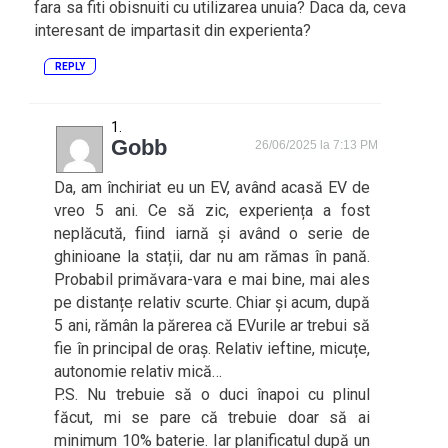
fara sa fiti obisnuiti cu utilizarea unuia? Daca da, ceva
interesant de impartasit din experienta?
REPLY
Gobb
26/06/2025 la 7:13 PM
Da, am închiriat eu un EV, având acasă EV de
vreo 5 ani. Ce să zic, experiența a fost
neplăcută, fiind iarnă și având o serie de
ghinioane la stații, dar nu am rămas în pană.
Probabil primăvara-vara e mai bine, mai ales
pe distanțe relativ scurte. Chiar și acum, după
5 ani, rămân la părerea că EVurile ar trebui să
fie în principal de oraș. Relativ ieftine, micuțe,
autonomie relativ mică…
P.S. Nu trebuie să o duci înapoi cu plinul
făcut, mi se pare că trebuie doar să ai
minimum 10% baterie. Iar planificatul după un