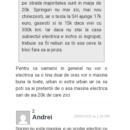
pe strada majoritatea sunt in marja de
20k. Springuri nu mai zic, mai nou
chinezesti, iar o tesla la SH ajunge 17k
euro, gasesti si la 15k daca vrei cu
300k km. Iar daca nu stai la casa
subiectul electrica e inchis si ingropat,
trebuie sa fii nebun sa tii asa ceva la
bloc fara sa ai priza.
Pentru ca oamenii in general nu vor o
electrica sa o tina doar de oras vor o masina
buna la toate, urban si extra urban iar ca sa
poti sa ai pretentii de o asa masina electrica
sari de aia 20k de care zici.
Andrei
26/06/2025 la 1:20 PM
Spring nu este masina, e un scuter electric cu