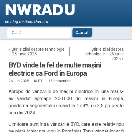
un blog de Radu Dumitru
«
Știrile zilei despre tehnologie
Știrile zilei despre
– 25 iunie 2025
tehnologie – 26 iunie
2025
»
BYD vinde la fel de multe mașini
electrice ca Ford în Europa
26 Jun 2025 ·
AUTO
·
16 comentarii
Apropo de vânzările de mașini electrice, în luna mai s-
au vândut aproape 200.000 de mașini în Europa,
ponderea segmentului urcând la 17,4%, cu 3,5 pp peste
cea din 2024.
Uimitoare sunt însă vânzările BYD, care este relativ nou
pe piață (chiar nou-nou în România). Topu vânzărilor ar fi