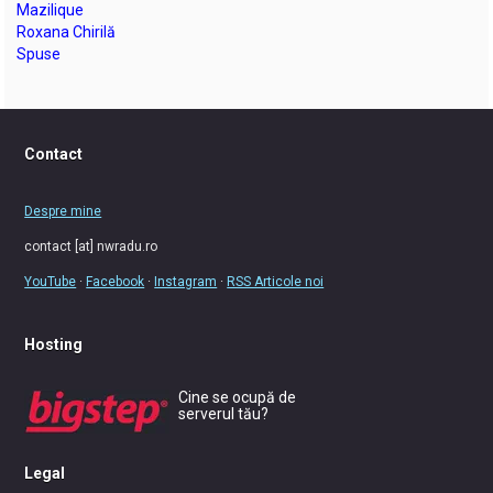
Mazilique
Roxana Chirilă
Spuse
Contact
Despre mine
contact [at] nwradu.ro
YouTube
·
Facebook
·
Instagram
·
RSS Articole noi
Hosting
Cine se ocupă de
serverul tău?
Legal