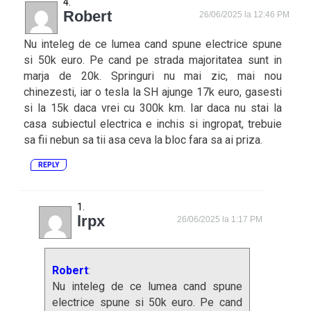
Robert
26/06/2025 la 12:46 PM
Nu inteleg de ce lumea cand spune electrice spune
si 50k euro. Pe cand pe strada majoritatea sunt in
marja de 20k. Springuri nu mai zic, mai nou
chinezesti, iar o tesla la SH ajunge 17k euro, gasesti
si la 15k daca vrei cu 300k km. Iar daca nu stai la
casa subiectul electrica e inchis si ingropat, trebuie
sa fii nebun sa tii asa ceva la bloc fara sa ai priza.
REPLY
lrpx
26/06/2025 la 1:17 PM
Robert
:
Nu inteleg de ce lumea cand spune
electrice spune si 50k euro. Pe cand