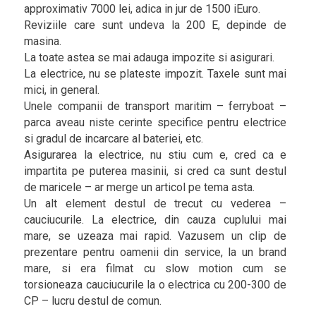
approximativ 7000 lei, adica in jur de 1500 iEuro.
Reviziile care sunt undeva la 200 E, depinde de
masina.
La toate astea se mai adauga impozite si asigurari.
La electrice, nu se plateste impozit. Taxele sunt mai
mici, in general.
Unele companii de transport maritim – ferryboat –
parca aveau niste cerinte specifice pentru electrice
si gradul de incarcare al bateriei, etc.
Asigurarea la electrice, nu stiu cum e, cred ca e
impartita pe puterea masinii, si cred ca sunt destul
de maricele – ar merge un articol pe tema asta.
Un alt element destul de trecut cu vederea –
cauciucurile. La electrice, din cauza cuplului mai
mare, se uzeaza mai rapid. Vazusem un clip de
prezentare pentru oamenii din service, la un brand
mare, si era filmat cu slow motion cum se
torsioneaza cauciucurile la o electrica cu 200-300 de
CP – lucru destul de comun.