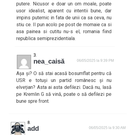
putere. Nicusor e doar un om moale, poate
usor idealist, aparent cu intentii bune, dar
impins puternic in fata de unii ca sa ceva, nu
stiu ce. Il pun acolo pe post de momaie ca si
asa painea si cutitu nu-s el, romania fiind
republica semiprezidentiala.
nea_caisă
06/05/2025 la 9:39 PM
Așa și? O să stai acasă bosumflat pentru că
USR e totuși un partid românesc și nu
elvețian? Asta ai asta defilezi. Dacă nu, lasă
pe Kremlin G să vină, poate o să defilezi pe
bune spre front.
add
06/05/2025 la 9:30 AM