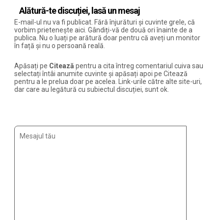
Alătură-te discuției, lasă un mesaj
E-mail-ul nu va fi publicat. Fără înjurături și cuvinte grele, că
vorbim prietenește aici. Gândiți-vă de două ori înainte de a
publica. Nu o luați pe arătură doar pentru că aveți un monitor
în față și nu o persoană reală.
Apăsați pe
Citează
pentru a cita întreg comentariul cuiva sau
selectați întâi anumite cuvinte și apăsați apoi pe Citează
pentru a le prelua doar pe acelea. Link-urile către alte site-uri,
dar care au legătură cu subiectul discuției, sunt ok.