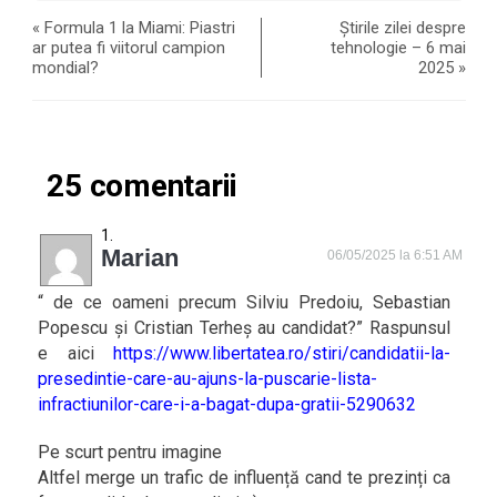
«
Formula 1 la Miami: Piastri
Știrile zilei despre
ar putea fi viitorul campion
tehnologie – 6 mai
mondial?
2025
»
25 comentarii
Marian
06/05/2025 la 6:51 AM
“ de ce oameni precum Silviu Predoiu, Sebastian
Popescu și Cristian Terheș au candidat?” Raspunsul
e aici
https://www.libertatea.ro/stiri/candidatii-la-
presedintie-care-au-ajuns-la-puscarie-lista-
infractiunilor-care-i-a-bagat-dupa-gratii-5290632
Pe scurt pentru imagine
Altfel merge un trafic de influență cand te prezinți ca