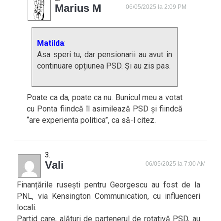
Marius M
06/05/2025 la 2:09 PM
Matilda
:
Asa speri tu, dar pensionarii au avut în
continuare opțiunea PSD. Și au zis pas.
Poate ca da, poate ca nu. Bunicul meu a votat
cu Ponta fiindcă îl asimilează PSD și fiindcă
“are experienta politica”, ca să-l citez.
Vali
06/05/2025 la 7:00 AM
Finanțările rusești pentru Georgescu au fost de la
PNL, via Kensington Communication, cu influenceri
locali.
Partid care, alături de partenerul de rotativă PSD, au