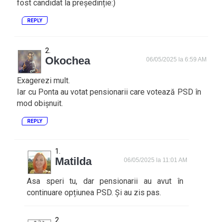
fost candidat la președinție:)
REPLY
Okochea
06/05/2025 la 6:59 AM
Exagerezi mult.
Iar cu Ponta au votat pensionarii care votează PSD în
mod obișnuit.
REPLY
Matilda
06/05/2025 la 11:01 AM
Asa speri tu, dar pensionarii au avut în
continuare opțiunea PSD. Și au zis pas.