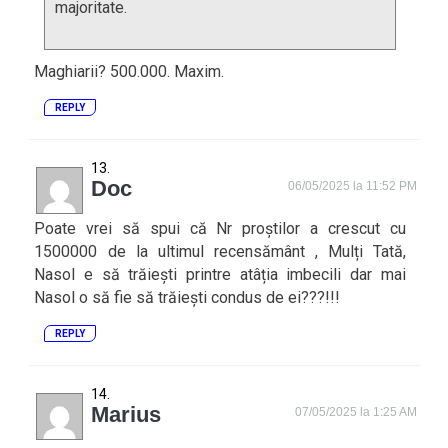
majoritate.
Maghiarii? 500.000. Maxim.
REPLY
Doc
06/05/2025 la 11:52 PM
Poate vrei să spui că Nr proștilor a crescut cu
1500000 de la ultimul recensământ , Mulți Tată,
Nasol e să trăiești printre atâția imbecili dar mai
Nasol o să fie să trăiești condus de ei???!!!
REPLY
Marius
07/05/2025 la 1:25 AM