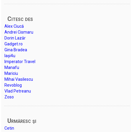
Citesc des
Alex Ciucă
Andrei Cismaru
Dorin Lazăr
Gadget.ro
Gina Bradea
Iași4u
Imperator Travel
Manafu
Mariciu
Mihai Vasilescu
Revoblog
Vlad Petreanu
Zoso
Urmăresc şi
Cetin