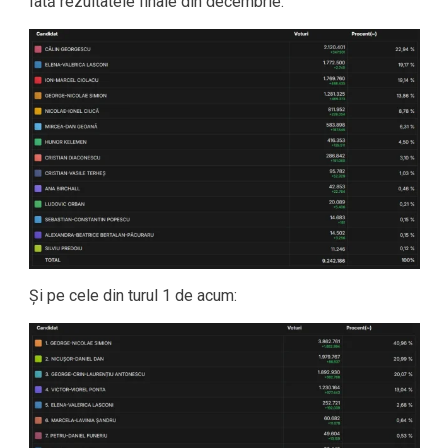
Iată rezultatele finale din decembrie:
Și pe cele din turul 1 de acum: