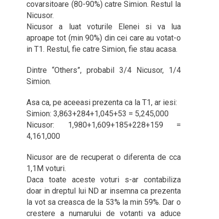
covarsitoare (80-90%) catre Simion. Restul la
Nicusor.
Nicusor a luat voturile Elenei si va lua
aproape tot (min 90%) din cei care au votat-o
in T1. Restul, fie catre Simion, fie stau acasa.
Dintre “Others”, probabil 3/4 Nicusor, 1/4
Simion.
Asa ca, pe aceeasi prezenta ca la T1, ar iesi:
Simion: 3,863+284+1,045+53 = 5,245,000
Nicusor: 1,980+1,609+185+228+159 =
4,161,000
Nicusor are de recuperat o diferenta de cca
1,1M voturi.
Daca toate aceste voturi s-ar contabiliza
doar in dreptul lui ND ar insemna ca prezenta
la vot sa creasca de la 53% la min 59%. Dar o
crestere a numarului de votanti va aduce