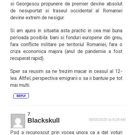
si Georgescu propunere de premier devine absolut
de nesuportat si traseul occidental al Romaniei
devine extrem de nesigur.
Si am ajuns in situatia asta practic in cea mai buna
perioada posibila: bani si fonduri europene din greu,
fara conflicte militare pe teritoriul Romaniei, fara o
criza economica majora (anul de pandemie a fost
recuperat rapid).
Sper sa reusim sa ne trezim macar in ceasul al 12-
lea. Altfel, perspectiva emigrarii o sa ii bantuie pe tot
mai multi.
REPLY
Blackskull
06/05/2025 la 9:28 AM
Psd a recunoscut prin vocea unora ca a dat voturi