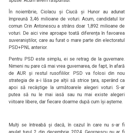
spuse. Acum avem răspunsul.
În noiembrie, Ciolacu și Ciucă și Hunor au adunat
împreună 3,46 milioane de voturi. Acum, candidatul lor
comun Crin Antonescu a strâns doar 1,892 milioane de
voturi. De aici vine aproape toată diferența în favoarea
suveraniștilor, care au furat o mare parte din electoratul
PSD+PNL anterior.
Pentru PSD este simplu, ei se retrag de la guvernare.
Nimeni nu pare că mai vrea guvernarea, de fapt, în afară
de AUR și restul rusofililor. PSD va folosi din nou
strategia de a-i lăsa pe alții să strice țara, sperând ca
apoi să recâștige la următoarele alegeri voturi. S-ar
putea să nu le mai iasă sau nu mai existe alegeri
viitoare libere, dar fiecare doarme după cum își așterne.
Mulți se întreabă și dacă, în cazul în care nu s-ar fi
anulat turul 2 din decembrie 2024, Georgescu nu ar fi