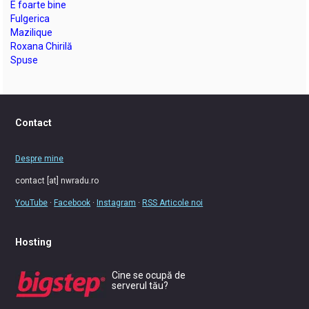
E foarte bine
Fulgerica
Mazilique
Roxana Chirilă
Spuse
Contact
Despre mine
contact [at] nwradu.ro
YouTube
·
Facebook
·
Instagram
·
RSS Articole noi
Hosting
Cine se ocupă de
serverul tău?