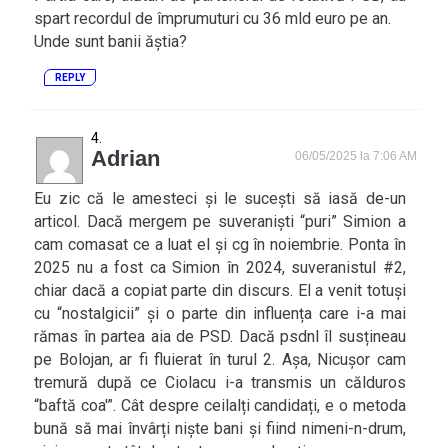
spart recordul de împrumuturi cu 36 mld euro pe an.
Unde sunt banii ăștia?
REPLY
Adrian
06/05/2025 la 7:06 AM
Eu zic că le amesteci și le sucești să iasă de-un
articol. Dacă mergem pe suveraniști “puri” Simion a
cam comasat ce a luat el și cg în noiembrie. Ponta în
2025 nu a fost ca Simion în 2024, suveranistul #2,
chiar dacă a copiat parte din discurs. El a venit totuși
cu “nostalgicii” și o parte din influența care i-a mai
rămas în partea aia de PSD. Dacă psdnl îl susțineau
pe Bolojan, ar fi fluierat în turul 2. Așa, Nicușor cam
tremură după ce Ciolacu i-a transmis un călduros
“baftă coa'”. Cât despre ceilalți candidați, e o metoda
bună să mai învârți niște bani și fiind nimeni-n-drum,