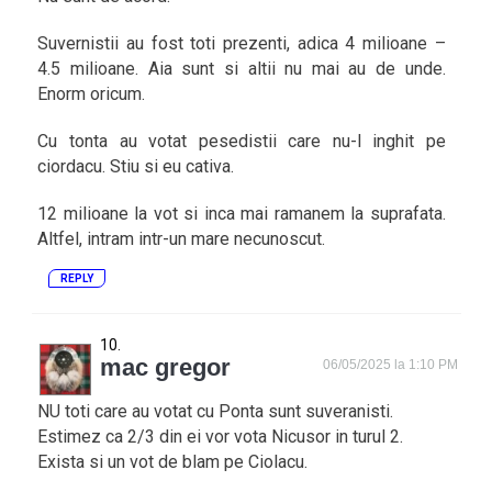
Suvernistii au fost toti prezenti, adica 4 milioane –
4.5 milioane. Aia sunt si altii nu mai au de unde.
Enorm oricum.
Cu tonta au votat pesedistii care nu-l inghit pe
ciordacu. Stiu si eu cativa.
12 milioane la vot si inca mai ramanem la suprafata.
Altfel, intram intr-un mare necunoscut.
REPLY
mac gregor
06/05/2025 la 1:10 PM
NU toti care au votat cu Ponta sunt suveranisti.
Estimez ca 2/3 din ei vor vota Nicusor in turul 2.
Exista si un vot de blam pe Ciolacu.