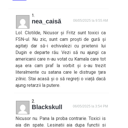
nea_caisă
06/05/2025 la 9:55 AM
Lol. Clotilde, Nicusor și Fritz sunt toxici ca
FSN-ul. Nu zic, sunt cam proști de gură și
agitați dar să-i echivalezi cu prietenii lui
Dugin e departe rău. Vezi să nu ajungi ca
americanii care n-au votat cu Kamala care tot
așa era cam praf la vorbit și s-au trezit
literalmente cu satana care le distruge țara
zilnic. Stai acasă și o să regreți o viață dacă
ajung retarzii la putere.
Blackskull
06/05/2025 la 3:54 PM
Nicusor nu. Pana la proba contrarie. Toxici is
aia din spate. Lesinatii aia dupa functii si