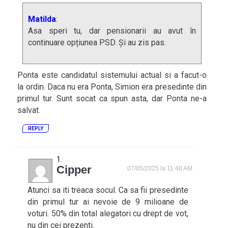
Matilda
:
Asa speri tu, dar pensionarii au avut în
continuare opțiunea PSD. Și au zis pas.
Ponta este candidatul sistemului actual si a facut-o
la ordin. Daca nu era Ponta, Simion era presedinte din
primul tur. Sunt socat ca spun asta, dar Ponta ne-a
salvat.
REPLY
Cipper
07/05/2025 la 11:48 AM
Atunci sa iti treaca socul. Ca sa fii presedinte
din primul tur ai nevoie de 9 milioane de
voturi. 50% din total alegatori cu drept de vot,
nu din cei prezenti.