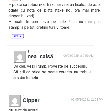
– poate ca totusi n-ar fi rau sa vina un ticalos de asta
odata cu nota de plata (taxe noi, tva mai mare,
disponibilizari)
– poate le coreleaza pe cele 2 si nu mai pun
stampila pe toti cretinii tura viitoare.
REPLY
nea_caisă
06/05/2025 la 9:59 AM
Da clar. Vezi Trump. Poveste de succesuri.
Să știi că orice se poate corecta, nu trebuie
ars din temelii.
Cipper
06/05/2025 la 12:04 PM
Nu sunt de acord.