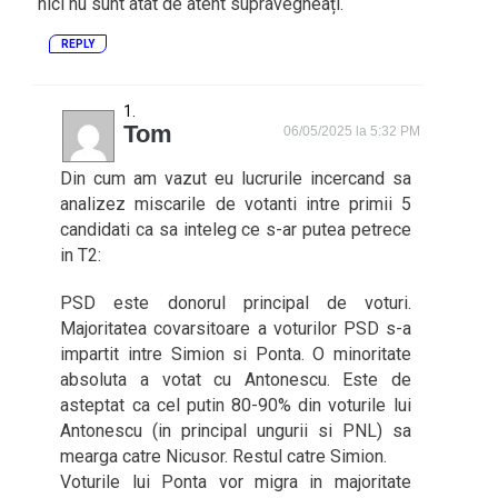
nici nu sunt atât de atent supravegheați.
REPLY
Tom
06/05/2025 la 5:32 PM
Din cum am vazut eu lucrurile incercand sa
analizez miscarile de votanti intre primii 5
candidati ca sa inteleg ce s-ar putea petrece
in T2:
PSD este donorul principal de voturi.
Majoritatea covarsitoare a voturilor PSD s-a
impartit intre Simion si Ponta. O minoritate
absoluta a votat cu Antonescu. Este de
asteptat ca cel putin 80-90% din voturile lui
Antonescu (in principal ungurii si PNL) sa
mearga catre Nicusor. Restul catre Simion.
Voturile lui Ponta vor migra in majoritate