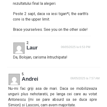
rezultatului final la alegeri.
Peste 2 sapt, daca va iesi tigan*l, the earth’s
core is the upper limit.
Brace yourselves. See you on the other side!
Laur
06/05/2025 la 6:53 PM
Da, Bolojan, carisma întruchipata!
Andrei
06/05/2025 la 7:57 AM
Nu-mi fac griji asa de mari. Daca se mobilizeaza
ungurii plus nehotaratii, pe langa cei care au votat
Antonescu (mi se pare absurd sa se duca spre
Simion) si Lasconi, cam avem majoritate.