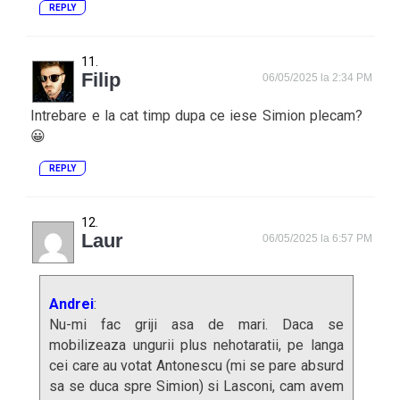
REPLY
Filip
06/05/2025 la 2:34 PM
Intrebare e la cat timp dupa ce iese Simion plecam?
😀
REPLY
Laur
06/05/2025 la 6:57 PM
Andrei
:
Nu-mi fac griji asa de mari. Daca se
mobilizeaza ungurii plus nehotaratii, pe langa
cei care au votat Antonescu (mi se pare absurd
sa se duca spre Simion) si Lasconi, cam avem