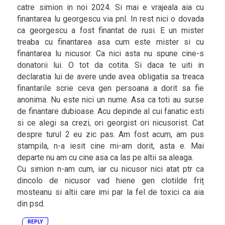
catre simion in noi 2024. Si mai e vrajeala aia cu
finantarea lu georgescu via pnl. In rest nici o dovada
ca georgescu a fost finantat de rusi. E un mister
treaba cu finantarea asa cum este mister si cu
finantarea lu nicusor. Ca nici asta nu spune cine-s
donatorii lui. O tot da cotita. Si daca te uiti in
declaratia lui de avere unde avea obligatia sa treaca
finantarile scrie ceva gen persoana a dorit sa fie
anonima. Nu este nici un nume. Asa ca toti au surse
de finantare dubioase. Acu depinde al cui fanatic esti
si ce alegi sa crezi, ori georgist ori nicusorist. Cat
despre turul 2 eu zic pas. Am fost acum, am pus
stampila, n-a iesit cine mi-am dorit, asta e. Mai
departe nu am cu cine asa ca las pe altii sa aleaga.
Cu simion n-am cum, iar cu nicusor nici atat ptr ca
dincolo de nicusor vad hiene gen clotilde friț
mosteanu si altii care imi par la fel de toxici ca aia
din psd.
REPLY