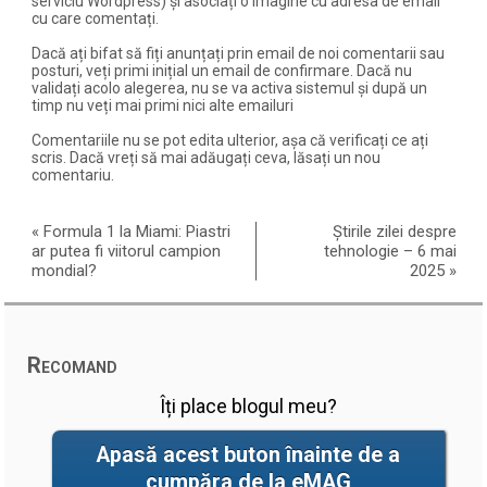
serviciu Wordpress) și asociați o imagine cu adresa de email
cu care comentați.
Dacă ați bifat să fiți anunțați prin email de noi comentarii sau
posturi, veți primi inițial un email de confirmare. Dacă nu
validați acolo alegerea, nu se va activa sistemul și după un
timp nu veți mai primi nici alte emailuri
Comentariile nu se pot edita ulterior, așa că verificați ce ați
scris. Dacă vreți să mai adăugați ceva, lăsați un nou
comentariu.
«
Formula 1 la Miami: Piastri
Știrile zilei despre
ar putea fi viitorul campion
tehnologie – 6 mai
mondial?
2025
»
Recomand
Îți place blogul meu?
Apasă acest buton înainte de a
cumpăra de la eMAG