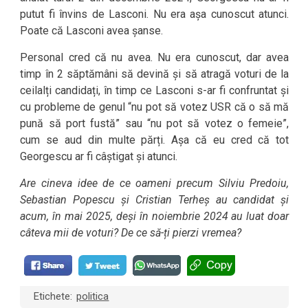
putut fi învins de Lasconi. Nu era așa cunoscut atunci.
Poate că Lasconi avea șanse.
Personal cred că nu avea. Nu era cunoscut, dar avea
timp în 2 săptămâni să devină și să atragă voturi de la
ceilalți candidați, în timp ce Lasconi s-ar fi confruntat și
cu probleme de genul “nu pot să votez USR că o să mă
pună să port fustă” sau “nu pot să votez o femeie”,
cum se aud din multe părți. Așa că eu cred că tot
Georgescu ar fi câștigat și atunci.
Are cineva idee de ce oameni precum Silviu Predoiu,
Sebastian Popescu și Cristian Terheș au candidat și
acum, în mai 2025, deși în noiembrie 2024 au luat doar
câteva mii de voturi? De ce să-ți pierzi vremea?
Etichete:
politica