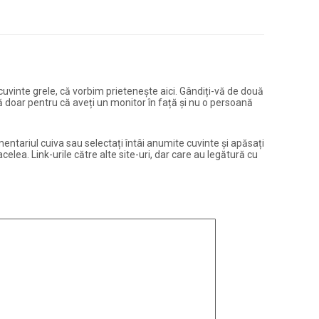
și cuvinte grele, că vorbim prietenește aici. Gândiți-vă de două
ură doar pentru că aveți un monitor în față și nu o persoană
entariul cuiva sau selectați întâi anumite cuvinte și apăsați
elea. Link-urile către alte site-uri, dar care au legătură cu