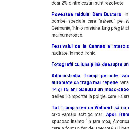
doar 2% dintre cazuri sunt rezolvate.
Povestea raidului Dam Busters.
În
bombe speciale care “săreau” pe sup
Germania, într-o misiune lung pregătită
mai numeroase.
Festivalul de la Cannes a interzis
nuditate, în mod ironic.
Fotografii cu luna plină deasupra u
Administrația Trump permite vâ
automate să tragă mai repede
. Wha
14 și 15 ani plănuiau un mass-sho
treilea i-a raportat la poliție, care i-a a
Tot Trump vrea ca Walmart să nu c
taxe vamale atât de mari.
Apoi Trum
spusese înainte “În țara mea, Americ
care a fost un far de speranță și liber