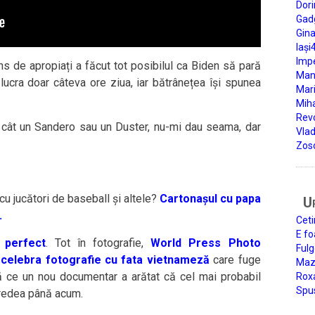
Dori
Gad
Gin
Iași
Impe
âns de apropiați a făcut tot posibilul ca Biden să pară
Man
lucra doar câteva ore ziua, iar bătrânețea își spunea
Mari
Miha
Rev
cât un Sandero sau un Duster, nu-mi dau seama, dar
Vla
Zos
cu jucători de baseball și altele?
Cartonașul cu papa
U
.
Ceti
E fo
 perfect
. Tot în fotografie,
World Press Photo
Fulg
 celebra fotografie cu fata vietnameză
care fuge
Mazi
ce un nou documentar a arătat că cel mai probabil
Roxa
Spu
credea până acum.