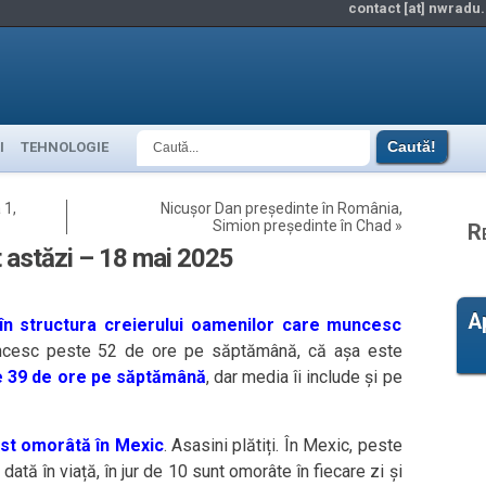
contact [at] nwradu.
I
TEHNOLOGIE
 1,
Nicușor Dan președinte în România,
Simion președinte în Chad
»
R
it astăzi – 18 mai 2025
A
 în structura creierului oamenilor care muncesc
uncesc peste 52 de ore pe săptămână, că așa este
e 39 de ore pe săptămână
, dar media îi include și pe
ost omorâtă în Mexic
. Asasini plătiți. În Mexic, peste
tă în viață, în jur de 10 sunt omorâte în fiecare zi și