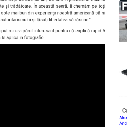
te și trădătoare. În această seară, îi chemăm pe toți
ce este mai bun din experiența noastră americană să ni
autoritarismului și lăsați libertatea să răsune.”
lipul mi s-a părut interesant pentru că explică rapid 5
le aplică în fotografie.
Ci
Alex
And