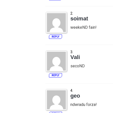
soimat
weekeND fain!
REPLY
Vali
secoND
REPLY
geo
ndwradu forza!