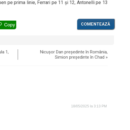
en pe prima linie, Ferrari pe 11 și 12, Antonelli pe 13
COMENTEAZĂ
la 1,
Nicușor Dan președinte în România,
Simion președinte în Chad
»
18/05/2025 la 3:13 PM