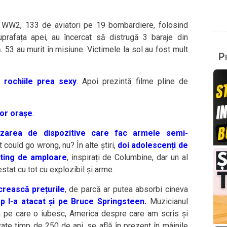
 WW2, 133 de aviatori pe 19 bombardiere, folosind
rafața apei, au încercat să distrugă 3 baraje din
. 53 au murit în misiune. Victimele la sol au fost mult
Pr
 rochiile prea sexy
. Apoi prezintă filme pline de
nor orașe
.
nzarea de dispozitive care fac armele semi-
t could go wrong, nu? În alte știri,
doi adolescenți de
oting de amploare
, inspirați de Columbine, dar un al
restat cu tot cu explozibil și arme.
rească prețurile
, de parcă ar putea absorbi cineva
p l-a atacat și pe Bruce Springsteen.
Muzicianul
a pe care o iubesc, America despre care am scris și
tate timp de 250 de ani, se află în prezent în mâinile