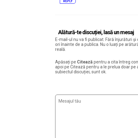
REPLY
Alătură-te discuției, lasă un mesaj
E-mail-ul nu va fi publicat. Fără înjurături 
ori înainte de a publica. Nu o luați pe arăt
reală.
Apăsați pe
Citează
pentru a cita întreg com
apoi pe Citează pentru a le prelua doar pe ac
subiectul discuției, sunt ok.