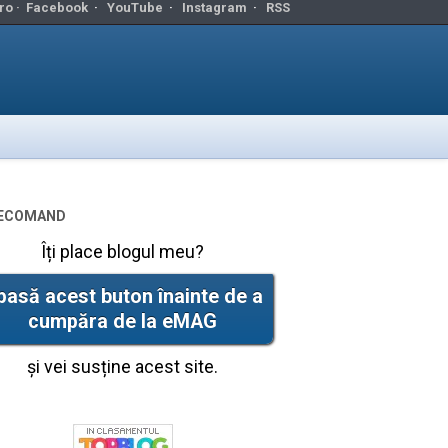
ro ·
Facebook
·
YouTube
·
Instagram
·
RSS
ecomand
Îți place blogul meu?
pasă acest buton înainte de a
cumpăra de la eMAG
și vei susține acest site.