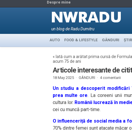
Despre mine
un blog de Radu Dumitru
AUTO
FOOD & LIFESTYLE
GÂNDURI
ȘTIR
«
Iată cum a arătat prima cursă de Formula
acum 75 de ani
Articole interesante de cit
18 May 2025 ·
GÂNDURI
·
4 comentarii
Un studiu a descoperit modificări
prea multe ore
. La coreeni unii m
cultura lor.
Românii lucrează în medi
cei cu muncă part-time.
O influenceriță de social media a f
70% dintre femei sunt atacate măcar o da