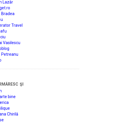
n Lazăr
get.ro
a Bradea
4u
rator Travel
afu
ciu
i Vasilescu
oblog
d Petreanu
o
rmăresc şi
n
arte bine
erica
lique
na Chirilă
se