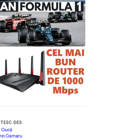
tesc des
 Ciucă
rei Cismaru