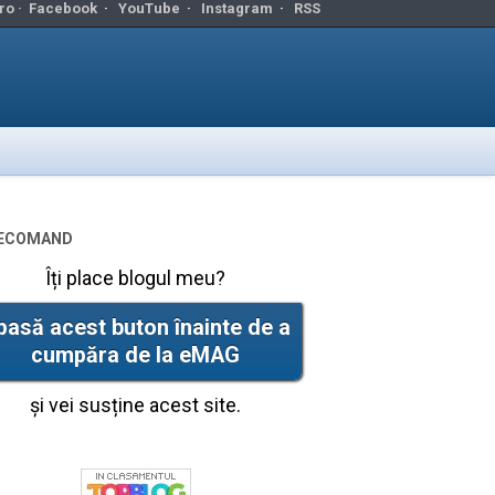
ro ·
Facebook
·
YouTube
·
Instagram
·
RSS
ecomand
Îți place blogul meu?
pasă acest buton înainte de a
cumpăra de la eMAG
și vei susține acest site.