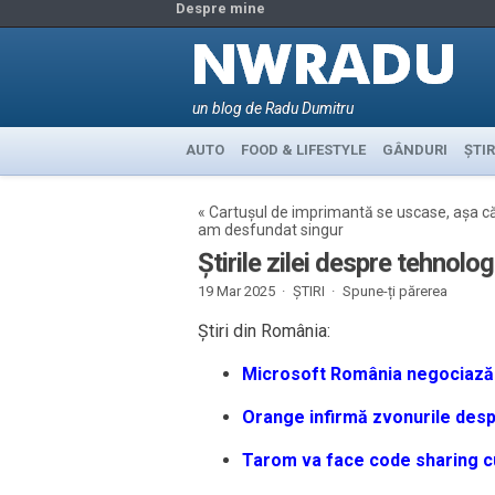
Despre mine
un blog de Radu Dumitru
AUTO
FOOD & LIFESTYLE
GÂNDURI
ȘTIR
«
Cartușul de imprimantă se uscase, așa că
am desfundat singur
Știrile zilei despre tehnolo
19 Mar 2025 ·
ȘTIRI
·
Spune-ți părerea
Știri din România:
Microsoft România negociază 
Orange infirmă zvonurile desp
Tarom va face code sharing cu