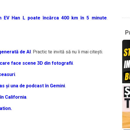
n EV Han L poate încărca 400 km în 5 minute
.
Pr
 generată de AI
. Practic te invită să nu îi mai citești.
 care face scene 3D din fotografii
.
ceasuri
.
s și una de podcast în Gemini
.
în California
.
ation.