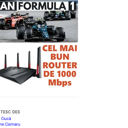
tesc des
 Ciucă
rei Cismaru