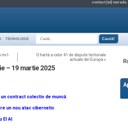
contact [at] nwradu.
I
TEHNOLOGIE
 mi l-
O hartă a celor 41 de dispute teritoriale
actuale din Europa
»
R
gie – 19 martie 2025
A
un contract colectiv de muncă
.
re un nou atac cibernetic
.
 El Al
.