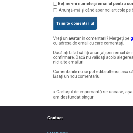
Reține-mi numele și emailul pentru com
Anunță-mă și când apar noi articole pe 
Vreți un
avatar
în comentarii? Mergeți pe
g
cu adresa de email cu care comentați.
Dacă ați bifat să fiți anunțați prin email de 
confirmare. Dacă nu validați acolo alegerea
nici alte emailuri
Comentariile nu se pot edita ulterior, așa că
lăsați un nou comentariu.
«
Cartușul de imprimantă se uscase, așa 
am desfundat singur
Contact