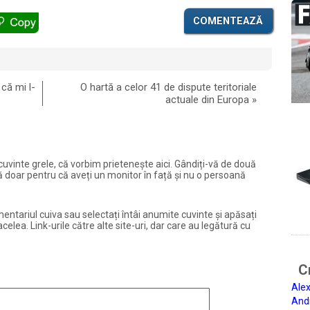
COMENTEAZĂ
că mi l-
O hartă a celor 41 de dispute teritoriale
actuale din Europa
»
și cuvinte grele, că vorbim prietenește aici. Gândiți-vă de două
ură doar pentru că aveți un monitor în față și nu o persoană
entariul cuiva sau selectați întâi anumite cuvinte și apăsați
elea. Link-urile către alte site-uri, dar care au legătură cu
Ci
Alex
And