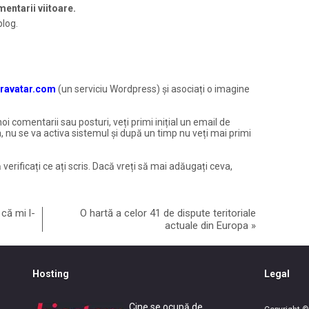
entarii viitoare.
blog.
ravatar.com
(un serviciu Wordpress) și asociați o imagine
noi comentarii sau posturi, veți primi inițial un email de
, nu se va activa sistemul și după un timp nu veți mai primi
 verificați ce ați scris. Dacă vreți să mai adăugați ceva,
că mi l-
O hartă a celor 41 de dispute teritoriale
actuale din Europa
»
Hosting
Legal
Cine se ocupă de