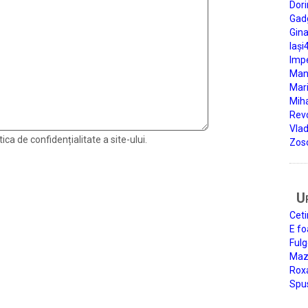
Dori
Gad
Gin
Iași
Impe
Man
Mari
Miha
Rev
Vla
ica de confidențialitate a site-ului.
Zos
U
Ceti
E fo
Fulg
Mazi
Roxa
Spu