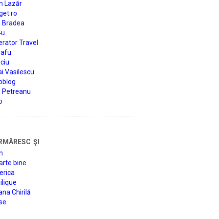
n Lazăr
get.ro
a Bradea
4u
rator Travel
afu
ciu
i Vasilescu
oblog
d Petreanu
o
rmăresc şi
n
arte bine
erica
lique
na Chirilă
se