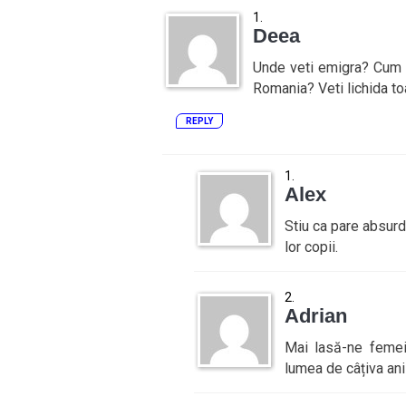
Deea
Unde veti emigra? Cum ve
Romania? Veti lichida t
REPLY
Alex
Stiu ca pare absurd,
lor copii.
Adrian
Mai lasă-ne femei
lumea de câțiva ani