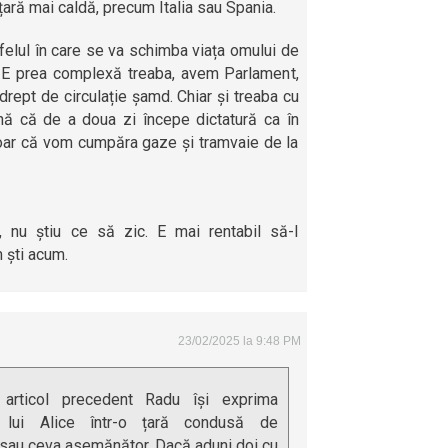
ară mai caldă, precum Italia sau Spania.
elul în care se va schimba viața omului de
 E prea complexă treaba, avem Parlament,
drept de circulație șamd. Chiar și treaba cu
nă că de a doua zi începe dictatură ca în
doar că vom cumpăra gaze și tramvaie de la
, nu știu ce să zic. E mai rentabil să-l
 ști acum.
23/02/2025 la 9:48 PM
n articol precedent Radu își exprima
rul lui Alice într-o țară condusă de
i sau ceva asemănător. Dacă aduni doi cu