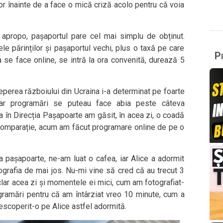
or înainte de a face o mică criză acolo pentru că voia
 apropo, pașaportul pare cel mai simplu de obținut.
ele părinților și pașaportul vechi, plus o taxă pe care
Pr
 se face online, se intră la ora convenită, durează 5
perea războiului din Ucraina i-a determinat pe foarte
iar programări se puteau face abia peste câteva
 în Direcția Pașapoarte am găsit, în acea zi, o coadă
comparație, acum am făcut programare online de pe o
a pașapoarte, ne-am luat o cafea, iar Alice a adormit
tografia de mai jos. Nu-mi vine să cred că au trecut 3
clar acea zi și momentele ei mici, cum am fotografiat-
ogramări pentru că am întârziat vreo 10 minute, cum a
escoperit-o pe Alice astfel adormită.