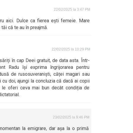
22/02/2025 la 3:47 PM
ru aici. Dulce ca fierea ești femeie. Mare
 tăi că te au în preajmă.
22/02/2025 la 10:29 PM
săriți în cap Deei gratuit, de data asta. Într-
ent Radu își exprima îngrijorarea pentru
ondusă de rusosuveraniști, căței magari sau
cu doi, ajungi la concluzia că dacă ai copii
să le oferi ceva mai bun decât condiția de
ctatorial.
23/02/2025 la 9:46 PM
omentan la emigrare, dar așa la o primă