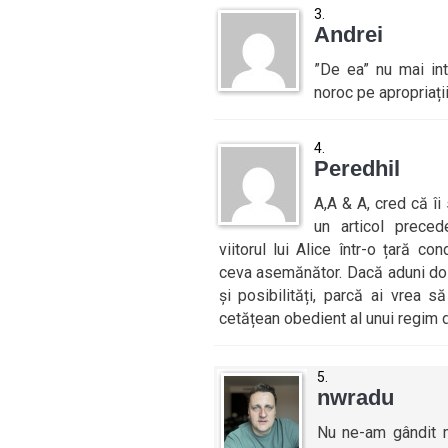
Andrei
”De ea” nu mai int
noroc pe apropriații
Peredhil
A,A & A, cred că îi 
un articol preced
viitorul lui Alice într-o țară c
ceva asemănător. Dacă aduni doi 
și posibilități, parcă ai vrea 
cetățean obedient al unui regim di
nwradu
Nu ne-am gândit m