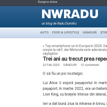
Despre mine
un blog de Radu Dumitru
AUTO
FOOD & LIFESTYLE
GÂNDURI
ȘTIR
«
Top smartphone-uri în Europa în 2024: 
crește la vârf, dar Motorola este adevăratu
câștigător
Trei ani au trecut prea rep
22 Feb 2025 ·
GÂNDURI
·
12 comentarii
O să fiu un pic nostalgic.
Lui Alice îi expiră pașaportul în mar
pașaport, în martie 2022, era un bebelu
Lion King, cu brațele întinse din lateral
Ieri a dat bună ziua la intrarea în birou