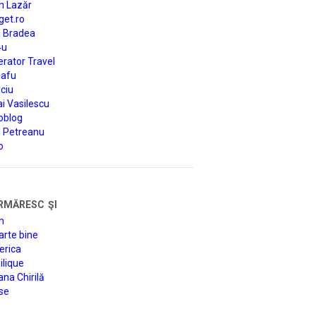
n Lazăr
get.ro
a Bradea
4u
rator Travel
afu
ciu
i Vasilescu
oblog
d Petreanu
o
rmăresc şi
n
arte bine
erica
lique
na Chirilă
se