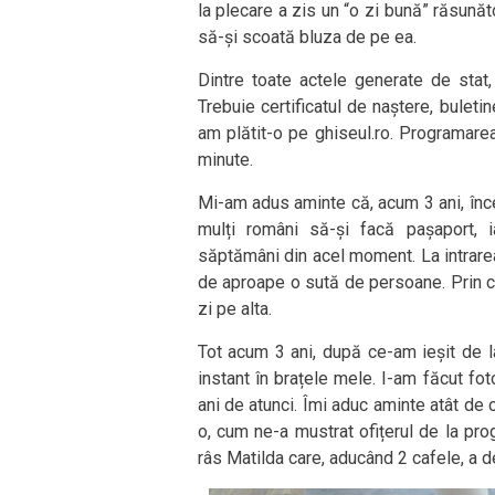
la plecare a zis un “o zi bună” răsunăt
să-și scoată bluza de pe ea.
Dintre toate actele generate de stat,
Trebuie certificatul de naștere, buletin
am plătit-o pe ghiseul.ro. Programarea
minute.
Mi-am adus aminte că, acum 3 ani, înce
mulți români să-și facă pașaport, 
săptămâni din acel moment. La intrarea
de aproape o sută de persoane. Prin 
zi pe alta.
Tot acum 3 ani, după ce-am ieșit de l
instant în brațele mele. I-am făcut fo
ani de atunci. Îmi aduc aminte atât de 
o, cum ne-a mustrat ofițerul de la pr
râs Matilda care, aducând 2 cafele, a d