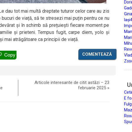
Dori
Gad
Le dau tot mai multă dreptate tuturor celor care au zis
Gin
 bucuri de viață, să te stresezi mai puțin pentru ce nu
Iași
adevărat și în schimb să prețuiești fiecare moment pe
Impe
Man
familie și prieteni. Tempus fugit, carpe diem, yolo și
Mari
i mai atrăgătoare ca principii de viață.
Miha
Rev
COMENTEAZĂ
Vla
Zos
Articole interesante de citit astăzi – 23
U
te
februarie 2025
»
Ceti
E fo
Fulg
Mazi
Roxa
Spu