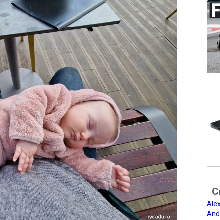
Ci
Alex
And