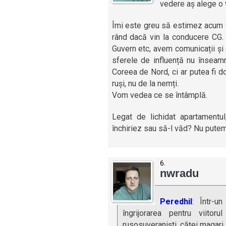
vedere aș alege o ț
Îmi este greu să estimez acum f
rând dacă vin la conducere CG.
Guvern etc, avem comunicații și 
sferele de influență nu înseam
Coreea de Nord, ci ar putea fi 
ruși, nu de la nemți.
Vom vedea ce se întâmplă.
Legat de lichidat apartamentul
închiriez sau să-l văd? Nu putem
nwradu
Peredhil
: Într-u
îngrijorarea pentru viito
rusosuveraniști, căței magar