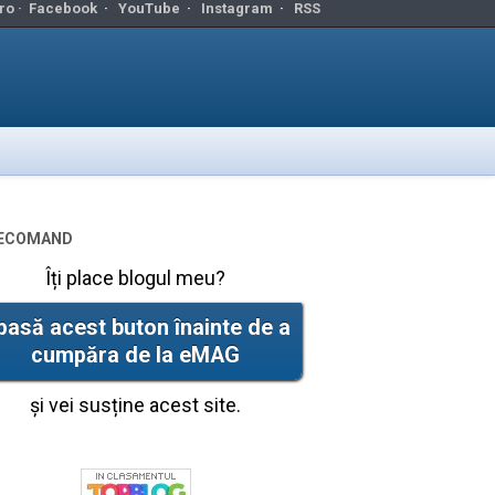
ro ·
Facebook
·
YouTube
·
Instagram
·
RSS
ecomand
Îți place blogul meu?
pasă acest buton înainte de a
cumpăra de la eMAG
și vei susține acest site.