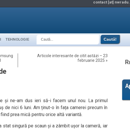
contact [at] nwradu.
I
TEHNOLOGIE
Samsung
Articole interesante de citit astăzi – 23
l
februarie 2025
»
R
ede
A
tie și ne-am dus ieri să-i facem unul nou. La primul
ș de nici 6 luni. Am ținut-o în fața camerei precum în
, fiind prea mică pentru orice altă variantă.
, a stat singură pe scaun și a zâmbit ușor la cameră, iar