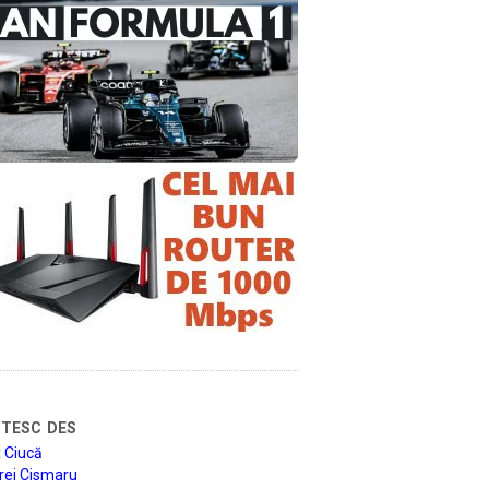
tesc des
 Ciucă
rei Cismaru