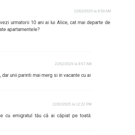
22/02/2025 la 9:50 AM
zi urmatorii 10 ani ai lui Alice, cat mai departe de
oate apartamentele?
22/02/2025 la 9:57 AM
 dar unii parinti mai merg si in vacante cu ai
22/02/2025 la 12:22 PM
e cu emigratul tău că ai căpiat pe toată