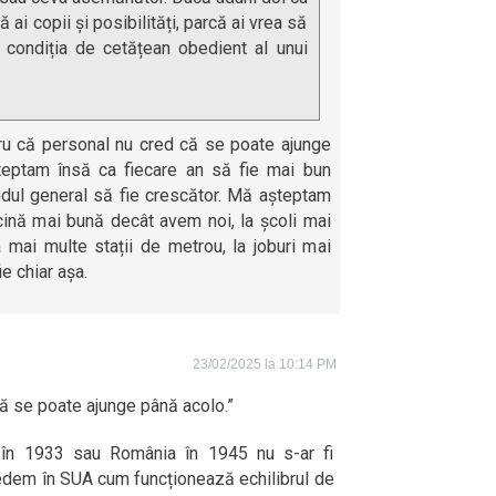
ă ai copii și posibilități, parcă ai vrea să
 condiția de cetățean obedient al unui
ru că personal nu cred că se poate ajunge
eptam însă ca fiecare an să fie mai bun
ndul general să fie crescător. Mă așteptam
ină mai bună decât avem noi, la școli mai
a mai multe stații de metrou, la joburi mai
e chiar așa.
23/02/2025 la 10:14 PM
ă se poate ajunge până acolo.”
 în 1933 sau România în 1945 nu s-ar fi
Vedem în SUA cum funcționează echilibrul de