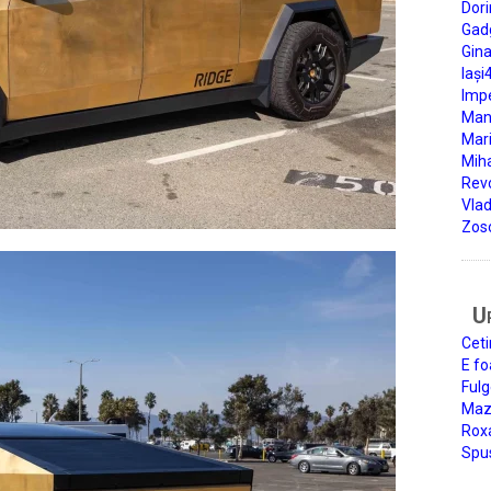
Dori
Gad
Gin
Iași
Impe
Man
Mari
Miha
Rev
Vla
Zos
U
Ceti
E fo
Fulg
Mazi
Roxa
Spu