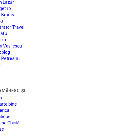
n Lazăr
get.ro
a Bradea
4u
rator Travel
afu
ciu
i Vasilescu
oblog
d Petreanu
o
rmăresc şi
n
arte bine
erica
lique
na Chirilă
se