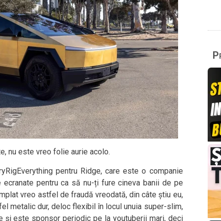
Pr
e, nu este vreo folie aurie acolo.
ryRigEverything pentru Ridge, care este o companie
e ecranate pentru ca să nu-ți fure cineva banii de pe
âmplat vreo astfel de fraudă vreodată, din câte știu eu,
fel metalic dur, deloc flexibil în locul unuia super-slim,
 și este sponsor periodic pe la youtuberii mari, deci