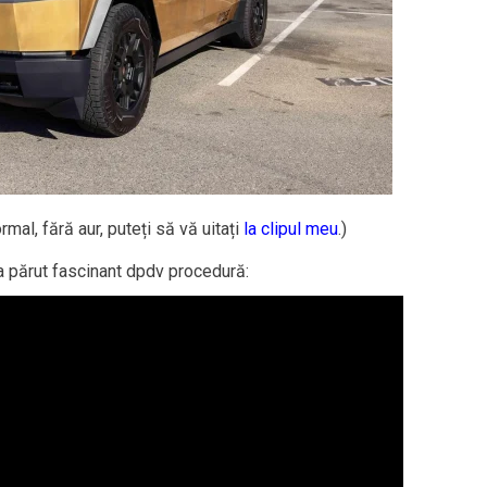
mal, fără aur, puteți să vă uitați
la clipul meu
.)
-a părut fascinant dpdv procedură: