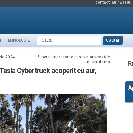
contact [at] nwradu.
I
TEHNOLOGIE
brie 2024
5 jocuri interesante care se lansează în
decembrie
»
R
Tesla Cybertruck acoperit cu aur,
A