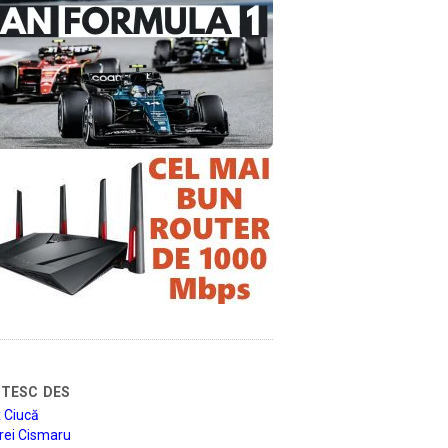
tesc des
 Ciucă
rei Cismaru