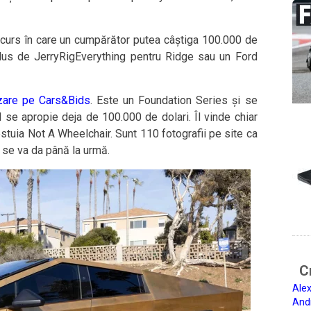
curs în care un cumpărător putea câștiga 100.000 de
odus de JerryRigEverything pentru Ridge sau un Ford
zare pe Cars&Bids
. Este un Foundation Series și se
l se apropie deja de 100.000 de dolari. Îl vinde chiar
estuia Not A Wheelchair. Sunt 110 fotografii pe site ca
 se va da până la urmă.
Ci
Alex
And