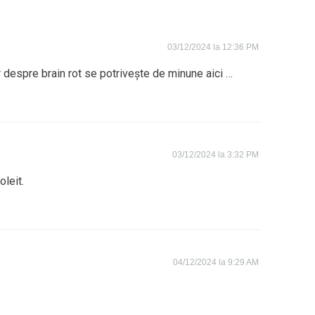
03/12/2024 la 12:36 PM
r despre brain rot se potrivește de minune aici …
03/12/2024 la 3:32 PM
oleit.
04/12/2024 la 9:29 AM