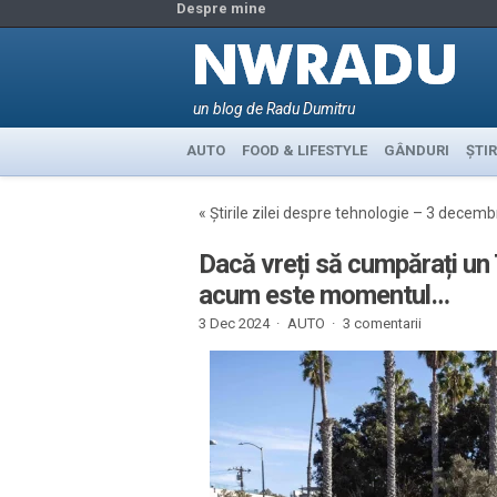
Despre mine
un blog de Radu Dumitru
AUTO
FOOD & LIFESTYLE
GÂNDURI
ȘTIR
«
Știrile zilei despre tehnologie – 3 decem
Dacă vreți să cumpărați un 
acum este momentul…
3 Dec 2024 ·
AUTO
·
3 comentarii