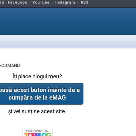
ro ·
Facebook
·
YouTube
·
Instagram
·
RSS
ecomand
Îți place blogul meu?
pasă acest buton înainte de a
cumpăra de la eMAG
și vei susține acest site.