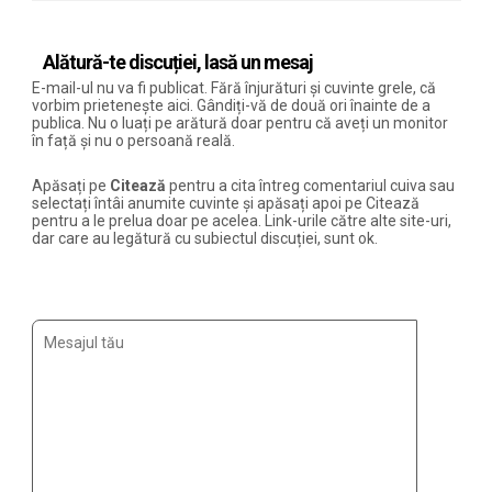
Alătură-te discuției, lasă un mesaj
E-mail-ul nu va fi publicat. Fără înjurături și cuvinte grele, că
vorbim prietenește aici. Gândiți-vă de două ori înainte de a
publica. Nu o luați pe arătură doar pentru că aveți un monitor
în față și nu o persoană reală.
Apăsați pe
Citează
pentru a cita întreg comentariul cuiva sau
selectați întâi anumite cuvinte și apăsați apoi pe Citează
pentru a le prelua doar pe acelea. Link-urile către alte site-uri,
dar care au legătură cu subiectul discuției, sunt ok.