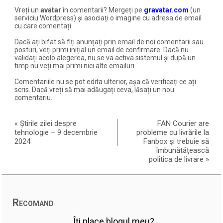
Vreți un
avatar
în comentarii? Mergeți pe
gravatar.com
(un
serviciu Wordpress) și asociați o imagine cu adresa de email
cu care comentați.
Dacă ați bifat să fiți anunțați prin email de noi comentarii sau
posturi, veți primi inițial un email de confirmare. Dacă nu
validați acolo alegerea, nu se va activa sistemul și după un
timp nu veți mai primi nici alte emailuri
Comentariile nu se pot edita ulterior, așa că verificați ce ați
scris. Dacă vreți să mai adăugați ceva, lăsați un nou
comentariu.
«
Știrile zilei despre
FAN Courier are
tehnologie – 9 decembrie
probleme cu livrările la
2024
Fanbox și trebuie să
îmbunătățească
politica de livrare
»
Recomand
Îți place blogul meu?