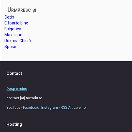
Urmăresc şi
Cetin
E foarte bine
Fulgerica
Mazilique
Roxana Chirilă
Spuse
Contact
Despre mine
contact [at] nwradu.ro
YouTube
·
Facebook
·
Instagram
·
RSS Articole noi
Hosting