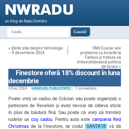
un blog de Radu Dumitru
«
Știrile zilei despre tehnologie
FAN Courier are
– 9 decembrie 2024
probleme cu livrările la
Fanbox și trebuie să
îmbunătățească politica
de livrare
»
Finestore oferă 18% discount în luna
decembrie
9 Dec 2024 ·
GÂNDURI
,
PUBLICITATE
·
1 comentariu
Poate vreți un cadou de Crăciun sau poate organizați o
petrecere de Revelion și aveți nevoie de câteva sticle
în plus de băutură fină. Sau poate că vreți să trimiteți
rudelor un
coș cadou
. Pentru asta este
campania Red
Christmas
de la Finestore, iar codul
SANTA18
vă dă