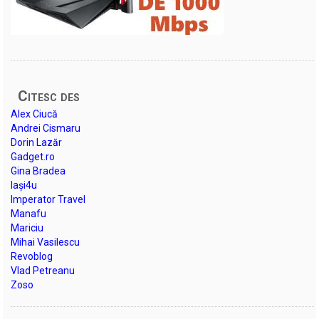
Citesc des
Alex Ciucă
Andrei Cismaru
Dorin Lazăr
Gadget.ro
Gina Bradea
Iași4u
Imperator Travel
Manafu
Mariciu
Mihai Vasilescu
Revoblog
Vlad Petreanu
Zoso