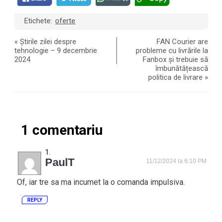
Etichete:
oferte
«
Știrile zilei despre
FAN Courier are
tehnologie – 9 decembrie
probleme cu livrările la
2024
Fanbox și trebuie să
îmbunătățească
politica de livrare
»
1 comentariu
PaulT
11/12/2024 la 6:10 PM
Of, iar tre sa ma incumet la o comanda impulsiva.
REPLY