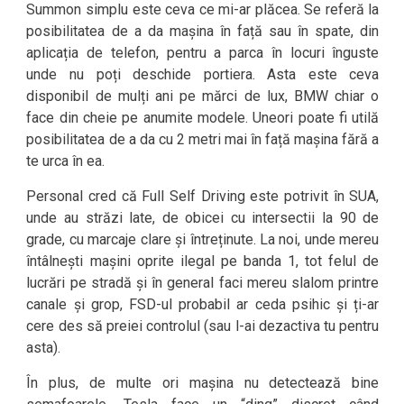
Summon simplu este ceva ce mi-ar plăcea. Se referă la
posibilitatea de a da mașina în față sau în spate, din
aplicația de telefon, pentru a parca în locuri înguste
unde nu poți deschide portiera. Asta este ceva
disponibil de mulți ani pe mărci de lux, BMW chiar o
face din cheie pe anumite modele. Uneori poate fi utilă
posibilitatea de a da cu 2 metri mai în față mașina fără a
te urca în ea.
Personal cred că Full Self Driving este potrivit în SUA,
unde au străzi late, de obicei cu intersectii la 90 de
grade, cu marcaje clare și întreținute. La noi, unde mereu
întâlnești mașini oprite ilegal pe banda 1, tot felul de
lucrări pe stradă și în general faci mereu slalom printre
canale și grop, FSD-ul probabil ar ceda psihic și ți-ar
cere des să preiei controlul (sau l-ai dezactiva tu pentru
asta).
În plus, de multe ori mașina nu detectează bine