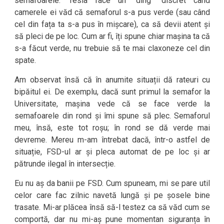
semafoarele. Tesla face un “ding” discret când
camerele ei văd că semaforul s-a pus verde (sau când
cel din fața ta s-a pus în mișcare), ca să devii atent și
să pleci de pe loc. Cum ar fi, îți spune chiar mașina ta că
s-a făcut verde, nu trebuie să te mai claxoneze cel din
spate.
Am observat însă că în anumite situații dă rateuri cu
bipăitul ei. De exemplu, dacă sunt primul la semafor la
Universitate, mașina vede că se face verde la
semafoarele din rond și îmi spune să plec. Semaforul
meu, însă, este tot roșu; în rond se dă verde mai
devreme. Mereu m-am întrebat dacă, într-o astfel de
situație, FSD-ul ar și pleca automat de pe loc și ar
pătrunde ilegal în intersecție.
Eu nu aș da banii pe FSD. Cum spuneam, mi se pare util
celor care fac zilnic navetă lungă și pe șosele bine
trasate. Mi-ar plăcea însă să-l testez ca să văd cum se
comportă, dar nu mi-aș pune momentan siguranța în