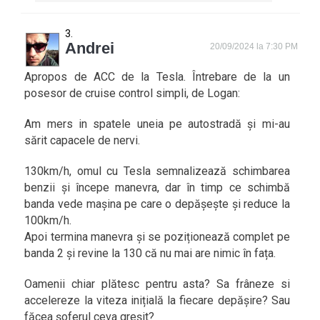
Andrei
20/09/2024 la 7:30 PM
Apropos de ACC de la Tesla. Întrebare de la un
posesor de cruise control simpli, de Logan:
Am mers in spatele uneia pe autostradă și mi-au
sărit capacele de nervi.
130km/h, omul cu Tesla semnalizează schimbarea
benzii și începe manevra, dar în timp ce schimbă
banda vede mașina pe care o depășește și reduce la
100km/h.
Apoi termina manevra și se poziționează complet pe
banda 2 și revine la 130 că nu mai are nimic în fața.
Oamenii chiar plătesc pentru asta? Sa frâneze si
accelereze la viteza inițială la fiecare depășire? Sau
făcea șoferul ceva greșit?