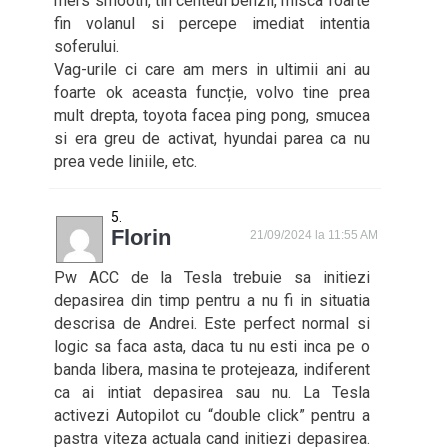
mers smooth, tin centeul benzii, misca foarte
fin volanul si percepe imediat intentia
soferului.
Vag-urile ci care am mers in ultimii ani au
foarte ok aceasta funcție, volvo tine prea
mult drepta, toyota facea ping pong, smucea
si era greu de activat, hyundai parea ca nu
prea vede liniile, etc.
Florin
21/09/2024 la 11:55 AM
Pw ACC de la Tesla trebuie sa initiezi
depasirea din timp pentru a nu fi in situatia
descrisa de Andrei. Este perfect normal si
logic sa faca asta, daca tu nu esti inca pe o
banda libera, masina te protejeaza, indiferent
ca ai intiat depasirea sau nu. La Tesla
activezi Autopilot cu “double click” pentru a
pastra viteza actuala cand initiezi depasirea.