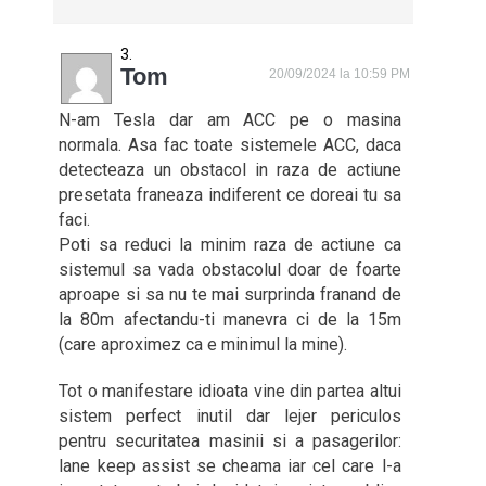
Tom
20/09/2024 la 10:59 PM
N-am Tesla dar am ACC pe o masina
normala. Asa fac toate sistemele ACC, daca
detecteaza un obstacol in raza de actiune
presetata franeaza indiferent ce doreai tu sa
faci.
Poti sa reduci la minim raza de actiune ca
sistemul sa vada obstacolul doar de foarte
aproape si sa nu te mai surprinda franand de
la 80m afectandu-ti manevra ci de la 15m
(care aproximez ca e minimul la mine).
Tot o manifestare idioata vine din partea altui
sistem perfect inutil dar lejer periculos
pentru securitatea masinii si a pasagerilor:
lane keep assist se cheama iar cel care l-a