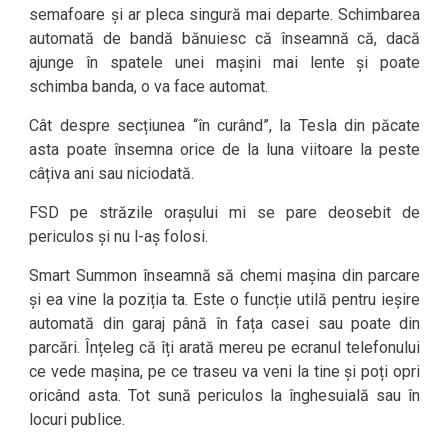
semafoare și ar pleca singură mai departe. Schimbarea
automată de bandă bănuiesc că înseamnă că, dacă
ajunge în spatele unei mașini mai lente și poate
schimba banda, o va face automat.
Cât despre secțiunea “în curând”, la Tesla din păcate
asta poate însemna orice de la luna viitoare la peste
câțiva ani sau niciodată.
FSD pe străzile orașului mi se pare deosebit de
periculos și nu l-aș folosi.
Smart Summon înseamnă să chemi mașina din parcare
și ea vine la poziția ta. Este o funcție utilă pentru ieșire
automată din garaj până în fața casei sau poate din
parcări. Înțeleg că îți arată mereu pe ecranul telefonului
ce vede mașina, pe ce traseu va veni la tine și poți opri
oricând asta. Tot sună periculos la înghesuială sau în
locuri publice.