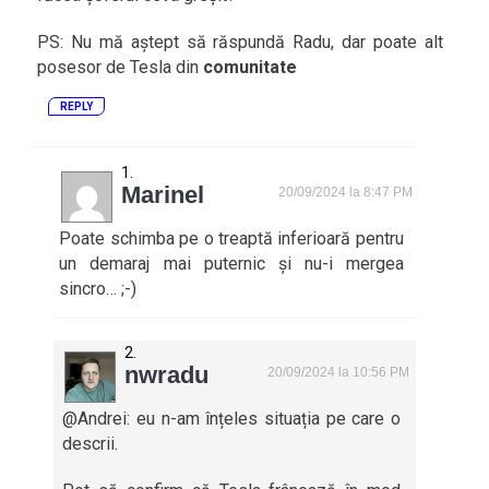
PS: Nu mă aștept să răspundă Radu, dar poate alt
posesor de Tesla din
comunitate
REPLY
Marinel
20/09/2024 la 8:47 PM
Poate schimba pe o treaptă inferioară pentru
un demaraj mai puternic și nu-i mergea
sincro… ;-)
nwradu
20/09/2024 la 10:56 PM
@Andrei: eu n-am înțeles situația pe care o
descrii.