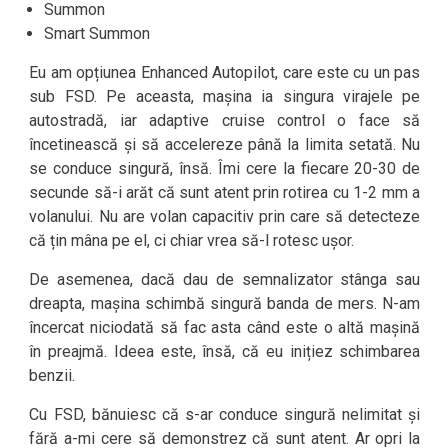
Summon
Smart Summon
Eu am opțiunea Enhanced Autopilot, care este cu un pas
sub FSD. Pe aceasta, mașina ia singura virajele pe
autostradă, iar adaptive cruise control o face să
încetinească și să accelereze până la limita setată. Nu
se conduce singură, însă. Îmi cere la fiecare 20-30 de
secunde să-i arăt că sunt atent prin rotirea cu 1-2 mm a
volanului. Nu are volan capacitiv prin care să detecteze
că țin mâna pe el, ci chiar vrea să-l rotesc ușor.
De asemenea, dacă dau de semnalizator stânga sau
dreapta, mașina schimbă singură banda de mers. N-am
încercat niciodată să fac asta când este o altă mașină
în preajmă. Ideea este, însă, că eu inițiez schimbarea
benzii.
Cu FSD, bănuiesc că s-ar conduce singură nelimitat și
fără a-mi cere să demonstrez că sunt atent. Ar opri la