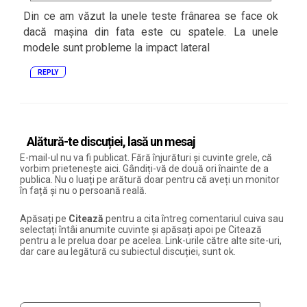
Din ce am văzut la unele teste frânarea se face ok
dacă mașina din fata este cu spatele. La unele
modele sunt probleme la impact lateral
REPLY
Alătură-te discuției, lasă un mesaj
E-mail-ul nu va fi publicat. Fără înjurături și cuvinte grele, că
vorbim prietenește aici. Gândiți-vă de două ori înainte de a
publica. Nu o luați pe arătură doar pentru că aveți un monitor
în față și nu o persoană reală.
Apăsați pe
Citează
pentru a cita întreg comentariul cuiva sau
selectați întâi anumite cuvinte și apăsați apoi pe Citează
pentru a le prelua doar pe acelea. Link-urile către alte site-uri,
dar care au legătură cu subiectul discuției, sunt ok.