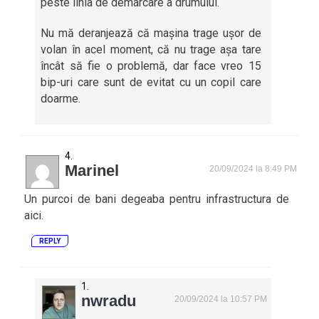
peste linia de demarcare a drumului.
Nu mă deranjează că mașina trage ușor de
volan în acel moment, că nu trage așa tare
încât să fie o problemă, dar face vreo 15
bip-uri care sunt de evitat cu un copil care
doarme.
Marinel
20/09/2024 la 8:49 PM
Un purcoi de bani degeaba pentru infrastructura de
aici.
REPLY
nwradu
20/09/2024 la 10:57 PM