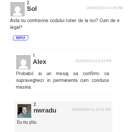
Sol
20/09/2024 la 5:39 PM
Asta nu contravine codului rutier de la noi? Cum de e
legal?
REPLY
Alex
20/09/2024 la 6:33 PM
Probabil ai un mesaj sa confirmi ca
supraveghezi in permanenta cum conduce
masina.
nwradu
20/09/2024 la 10:53 PM
Eu nu știu.