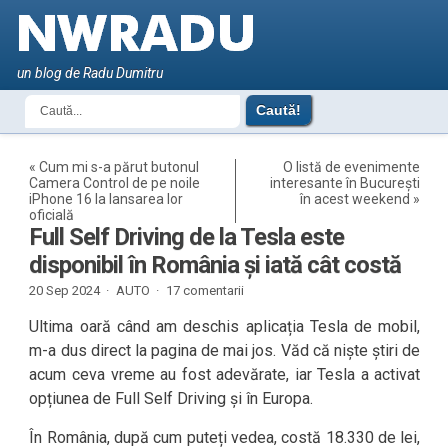
un blog de Radu Dumitru
«
Cum mi s-a părut butonul
O listă de evenimente
Camera Control de pe noile
interesante în București
iPhone 16 la lansarea lor
în acest weekend
»
oficială
Full Self Driving de la Tesla este
disponibil în România și iată cât costă
20 Sep 2024 ·
AUTO
·
17 comentarii
Ultima oară când am deschis aplicația Tesla de mobil,
m-a dus direct la pagina de mai jos. Văd că niște știri de
acum ceva vreme au fost adevărate, iar Tesla a activat
opțiunea de Full Self Driving și în Europa.
În România, după cum puteți vedea, costă 18.330 de lei,