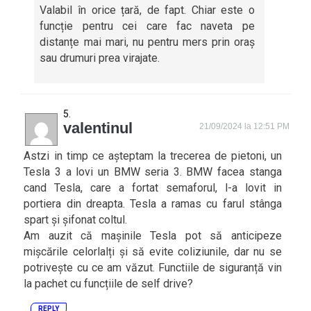
Valabil în orice țară, de fapt. Chiar este o
funcție pentru cei care fac naveta pe
distanțe mai mari, nu pentru mers prin oraș
sau drumuri prea virajate.
valentinul
21/09/2024 la 12:51 PM
Astzi in timp ce așteptam la trecerea de pietoni, un
Tesla 3 a lovi un BMW seria 3. BMW facea stanga
cand Tesla, care a fortat semaforul, l-a lovit in
portiera din dreapta. Tesla a ramas cu farul stânga
spart și șifonat coltul.
Am auzit că mașinile Tesla pot să anticipeze
mișcările celorlalți și să evite coliziunile, dar nu se
potrivește cu ce am văzut. Functiile de siguranță vin
la pachet cu funcțiile de self drive?
REPLY