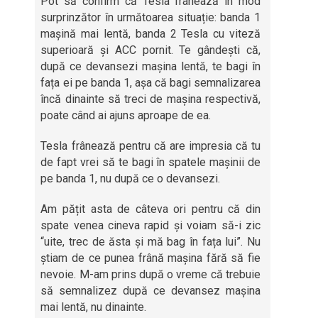
Pot să confirm că Tesla frânează în mod
surprinzător în următoarea situație: banda 1
mașină mai lentă, banda 2 Tesla cu viteză
superioară și ACC pornit. Te gândești că,
după ce devansezi mașina lentă, te bagi în
fața ei pe banda 1, așa că bagi semnalizarea
încă dinainte să treci de mașina respectivă,
poate când ai ajuns aproape de ea.
Tesla frânează pentru că are impresia că tu
de fapt vrei să te bagi în spatele mașinii de
pe banda 1, nu după ce o devansezi.
Am pățit asta de câteva ori pentru că din
spate venea cineva rapid și voiam să-i zic
“uite, trec de ăsta și mă bag în fața lui”. Nu
știam de ce punea frână mașina fără să fie
nevoie. M-am prins după o vreme că trebuie
să semnalizez după ce devansez mașina
mai lentă, nu dinainte.