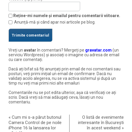
Reține-mi numele și emailul pentru comentarii viitoare.
Anunță-mă și când apar noi articole pe blog.
Vreți un
avatar
în comentarii? Mergeți pe
gravatar.com
(un
serviciu Wordpress) și asociați o imagine cu adresa de email
cu care comentați.
Dacă ați bifat să fiți anunțați prin email de noi comentarii sau
posturi, veți primi inițial un email de confirmare. Dacă nu
validați acolo alegerea, nu se va activa sistemul și după un
timp nu veți mai primi nici alte emailuri
Comentariile nu se pot edita ulterior, așa că verificați ce ați
scris. Dacă vreți să mai adăugați ceva, lăsați un nou
comentariu.
«
Cum mi s-a părut butonul
O listă de evenimente
Camera Control de pe noile
interesante în București
iPhone 16 la lansarea lor
în acest weekend
»