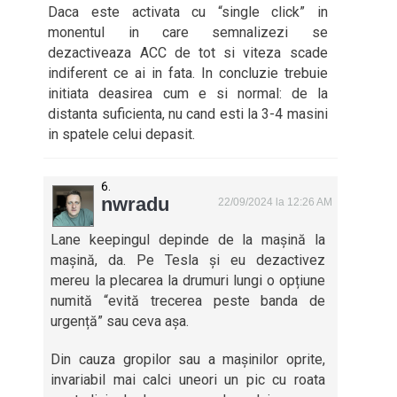
Daca este activata cu “single click” in
monentul in care semnalizezi se
dezactiveaza ACC de tot si viteza scade
indiferent ce ai in fata. In concluzie trebuie
initiata deasirea cum e si normal: de la
distanta suficienta, nu cand esti la 3-4 masini
in spatele celui depasit.
nwradu
22/09/2024 la 12:26 AM
Lane keepingul depinde de la mașină la
mașină, da. Pe Tesla și eu dezactivez
mereu la plecarea la drumuri lungi o opțiune
numită “evită trecerea peste banda de
urgență” sau ceva așa.
Din cauza gropilor sau a mașinilor oprite,
invariabil mai calci uneori un pic cu roata