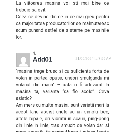
La viitoarea masina voi sti mai bine ce
trebuie sa evit.
Ceea ce devine din ce in ce mai greu pentru
ca majoritatea producatorilor se maimutaresc
acum punand astfel de sisteme pe masinile
lor.
Add01
21/09/2024 la 7:59 AM
“masina trage brusc si cu suficienta forta de
volan in partea opusa, uneori smulgandu-mi
volanul din mana” – asta o fi adevarat la
masina ta, varianta “sa fie acolo”. Ceva
asiatic?
Am mers cu multe masini, sunt variatii mari la
acest lane assist unele au un simplu bec,
altele bipaie, ori vibratii in scaun, ping-pong
din linie in linie, tras smucit de volan dar si