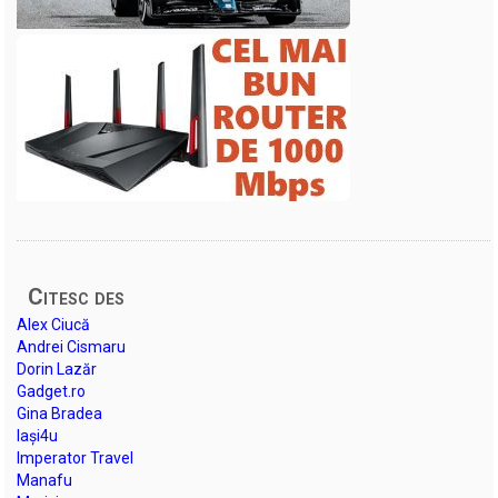
Citesc des
Alex Ciucă
Andrei Cismaru
Dorin Lazăr
Gadget.ro
Gina Bradea
Iași4u
Imperator Travel
Manafu