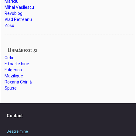
Mariciu
Mihai Vasilescu
Revoblog
Vlad Petreanu
Zoso
Urmăresc şi
Cetin
E foarte bine
Fulgerica
Mazilique
Roxana Chirilă
Spuse
Contact
Despre mine