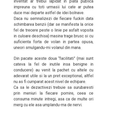
inventat ar trebui lapidat in piata publica
impreuna cu toti urmasii lui cate ar putea
duce mai departe astfel de idei bolnave.
Daca nu semnalizezi de fiecare fuckin data
schimbarea benzii (dar se manifesta la orice
fel de trecere peste o linie pe asfalt vopsita
in culoare deschisa) masina trage brusc si cu
suficienta forta de volan in partea opusa,
uneori smulgandu-mi volanul din mana.
Din pacate aceste doua “facilitati” (mai sunt
cateva la fel de inutile insa benigne in
conducere) au venit la pachet cu altele cu
adevarat utile si la un pret exceptional, altfel
nu as fi cumparat acest nivel de echipare.
Ca sa le dezactivezi trebuie sa surubaresti
prin meniuri la fiecare pornire, ceea ce
consuma minute intregi, asa ca de multe ori
merg cu ele asa umplandu-ma de nervi.