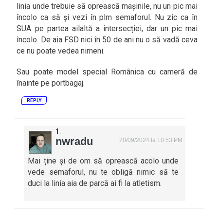
linia unde trebuie să oprească mașinile, nu un pic mai
încolo ca să și vezi în plm semaforul. Nu zic ca în
SUA pe partea ailaltă a intersecției, dar un pic mai
încolo. De aia FSD nici în 50 de ani nu o să vadă ceva
ce nu poate vedea nimeni.
Sau poate model special Românica cu cameră de
înainte pe portbagaj.
REPLY
nwradu
20/09/2024 la 10:53 PM
Mai ține și de om să oprească acolo unde
vede semaforul, nu te obligă nimic să te
duci la linia aia de parcă ai fi la atletism.