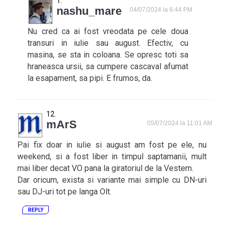
nashu_mare
04/07/2024 la 6:44 PM
Nu cred ca ai fost vreodata pe cele doua
transuri in iulie sau august. Efectiv, cu
masina, se sta in coloana. Se opresc toti sa
hraneasca ursii, sa cumpere cascaval afumat
la esapament, sa pipi. E frumos, da.
mArS
05/07/2024 la 11:01 AM
Pai fix doar in iulie si august am fost pe ele, nu
weekend, si a fost liber in timpul saptamanii, mult
mai liber decat VO pana la giratoriul de la Vestem.
Dar oricum, exista si variante mai simple cu DN-uri
sau DJ-uri tot pe langa Olt.
REPLY