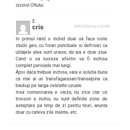
izvorul Oltului.
cris
04/07/2024 la 1:22 PM
In primul rand o inchid doar sa faca niste
studii geo, cu forari punctuale si defrisari ca
utilajele alea sunt uriase, de aia e doar ziua.
Cand o sa lucreze efectiv va fi inchisa
complet perioade mai lungi.
Apoi daca trebuie inchisa, vara e solutia buna
ca mai ai un transfagarasan/transalpina ca
backup pe langa celelalte uzuale.
Insa comunicarea e varza, nu zice clar ce
tronson e inchis, nu sunt definite zone de
asteptare pe timp de zi pentru tiruri, anunta
doar cu cateva zile inainte, etc.