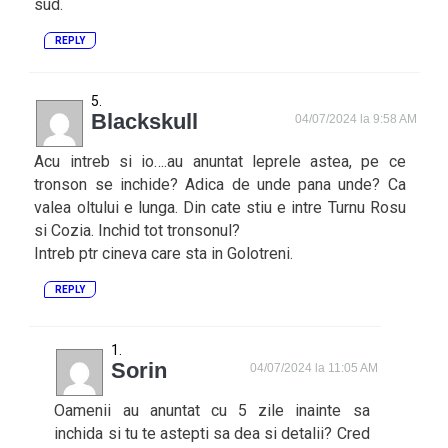
sud.
REPLY
Blackskull
04/07/2024 la 9:58 AM
Acu intreb si io….au anuntat leprele astea, pe ce
tronson se inchide? Adica de unde pana unde? Ca
valea oltului e lunga. Din cate stiu e intre Turnu Rosu
si Cozia. Inchid tot tronsonul?
Intreb ptr cineva care sta in Golotreni.
REPLY
Sorin
04/07/2024 la 11:05 AM
Oamenii au anuntat cu 5 zile inainte sa
inchida si tu te astepti sa dea si detalii? Cred