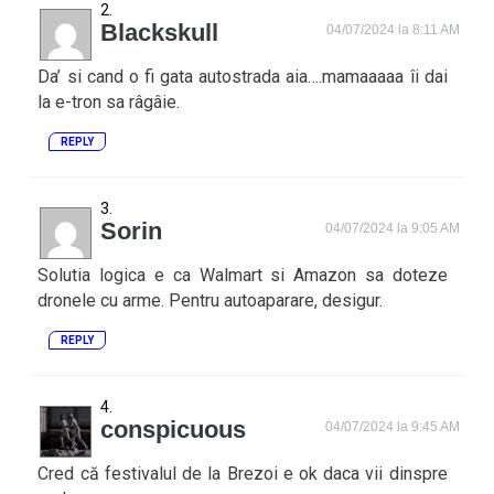
Blackskull
04/07/2024 la 8:11 AM
Da’ si cand o fi gata autostrada aia….mamaaaaa îi dai
la e-tron sa râgâie.
REPLY
Sorin
04/07/2024 la 9:05 AM
Solutia logica e ca Walmart si Amazon sa doteze
dronele cu arme. Pentru autoaparare, desigur.
REPLY
conspicuous
04/07/2024 la 9:45 AM
Cred că festivalul de la Brezoi e ok daca vii dinspre