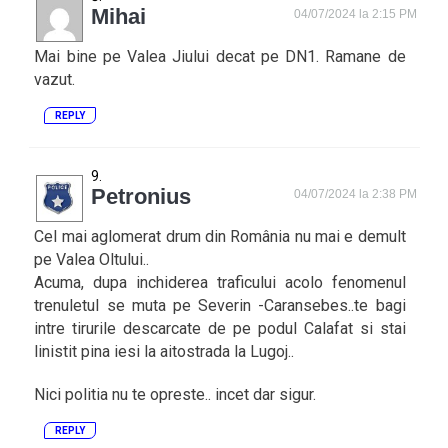
Mihai
04/07/2024 la 2:15 PM
Mai bine pe Valea Jiului decat pe DN1. Ramane de
vazut.
REPLY
Petronius
04/07/2024 la 2:38 PM
Cel mai aglomerat drum din România nu mai e demult
pe Valea Oltului..
Acuma, dupa inchiderea traficului acolo fenomenul
trenuletul se muta pe Severin -Caransebes..te bagi
intre tirurile descarcate de pe podul Calafat si stai
linistit pina iesi la aitostrada la Lugoj..
Nici politia nu te opreste.. incet dar sigur.
REPLY