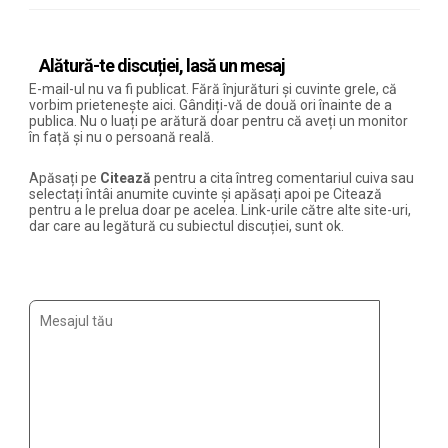
Alătură-te discuției, lasă un mesaj
E-mail-ul nu va fi publicat. Fără înjurături și cuvinte grele, că
vorbim prietenește aici. Gândiți-vă de două ori înainte de a
publica. Nu o luați pe arătură doar pentru că aveți un monitor
în față și nu o persoană reală.
Apăsați pe
Citează
pentru a cita întreg comentariul cuiva sau
selectați întâi anumite cuvinte și apăsați apoi pe Citează
pentru a le prelua doar pe acelea. Link-urile către alte site-uri,
dar care au legătură cu subiectul discuției, sunt ok.