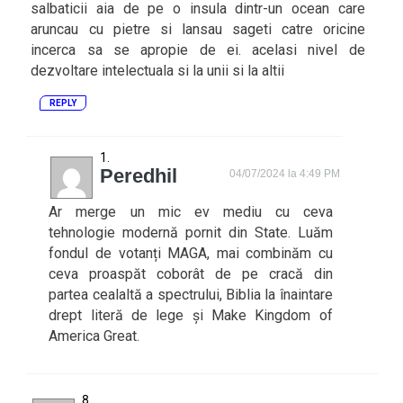
salbaticii aia de pe o insula dintr-un ocean care
aruncau cu pietre si lansau sageti catre oricine
incerca sa se apropie de ei. acelasi nivel de
dezvoltare intelectuala si la unii si la altii
REPLY
Peredhil
04/07/2024 la 4:49 PM
Ar merge un mic ev mediu cu ceva
tehnologie modernă pornit din State. Luăm
fondul de votanți MAGA, mai combinăm cu
ceva proaspăt coborât de pe cracă din
partea cealaltă a spectrului, Biblia la înaintare
drept literă de lege și Make Kingdom of
America Great.