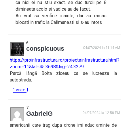
ca nici ei nu stiu exact, se duc turcii pe 8
dimineata acolo si vad ce au de facut.
Au vrut sa verifice inainte, dar au ramas
blocati in trafic la Calimanesti si s-au intors
conspicuous
04/07/2024 la 11:14 AM
https://proinfrastructura.ro/proiecteinfrastructura.html?
zoom=11&lat=45.3698&lng=24.3279
Parcă lângă Boita ziceau ca se lucreaza la
autostrada.
REPLY
GabrielG
04/07/2024 la 12:58 PM
americanii care trag dupa drone imi aduc aminte de