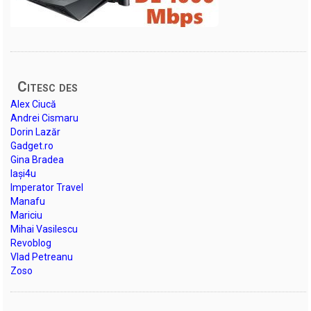
Citesc des
Alex Ciucă
Andrei Cismaru
Dorin Lazăr
Gadget.ro
Gina Bradea
Iași4u
Imperator Travel
Manafu
Mariciu
Mihai Vasilescu
Revoblog
Vlad Petreanu
Zoso