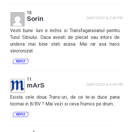
Sorin
04/07/2024 la 2:40 PM
Vesti bune: luni e inchis si Transfagarasanul pentru
Turul Sibiului. Daca aveati de plecat sau intors de
undeva mai bine stati acasa. Mai rar asa haos
sincronizat
REPLY
mArS
04/07/2024 la 4:48 PM
Exista cele doua Trans-uri, de ce te-ai duce pana
tocmai in B/BV ? Mai vezi si ceva frumos pe drum…
REPLY