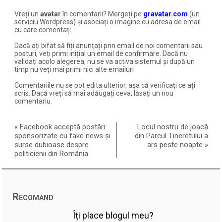
Vreți un
avatar
în comentarii? Mergeți pe
gravatar.com
(un
serviciu Wordpress) și asociați o imagine cu adresa de email
cu care comentați.
Dacă ați bifat să fiți anunțați prin email de noi comentarii sau
posturi, veți primi inițial un email de confirmare. Dacă nu
validați acolo alegerea, nu se va activa sistemul și după un
timp nu veți mai primi nici alte emailuri
Comentariile nu se pot edita ulterior, așa că verificați ce ați
scris. Dacă vreți să mai adăugați ceva, lăsați un nou
comentariu.
«
Facebook acceptă postări
Locul nostru de joacă
sponsorizate cu fake news și
din Parcul Tineretului a
surse dubioase despre
ars peste noapte
»
politicienii din România
Recomand
Îți place blogul meu?