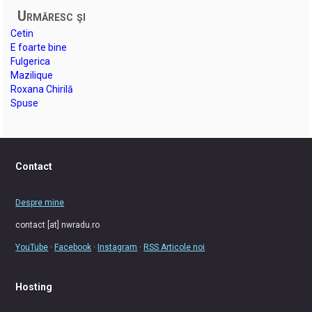
Urmăresc şi
Cetin
E foarte bine
Fulgerica
Mazilique
Roxana Chirilă
Spuse
Contact
Despre mine
contact [at] nwradu.ro
YouTube
·
Facebook
·
Instagram
·
RSS Articole noi
Hosting