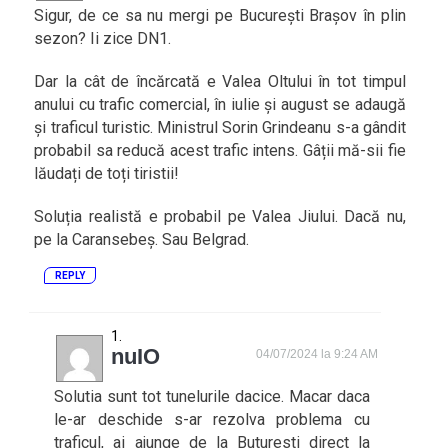
Sigur, de ce sa nu mergi pe București Brașov în plin
sezon? Ii zice DN1.
Dar la cât de încărcată e Valea Oltului în tot timpul
anului cu trafic comercial, în iulie și august se adaugă
și traficul turistic. Ministrul Sorin Grindeanu s-a gândit
probabil sa reducă acest trafic intens. Gâții mă-sii fie
lăudați de toți tiristii!
Soluția realistă e probabil pe Valea Jiului. Dacă nu,
pe la Caransebeș. Sau Belgrad.
REPLY
nuIO
04/07/2024 la 9:24 AM
Solutia sunt tot tunelurile dacice. Macar daca
le-ar deschide s-ar rezolva problema cu
traficul, ai ajunge de la Buturesti direct la