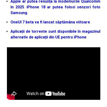
Apple ar putea renunța la modemurile Qualcomm
în 2025
.
iPhone 18 ar putea folosi senzori foto
Samsung
.
OneUI 7 beta va fi lansat săptămâna viitoare
.
Aplicații de torrente sunt disponibile în magazinul
alternativ de aplicații din UE pentru iPhone
.