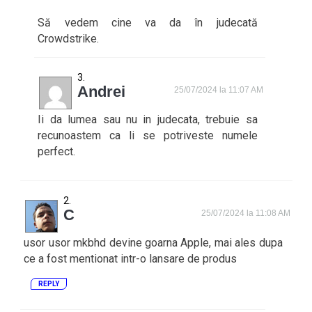
Să vedem cine va da în judecată
Crowdstrike.
Andrei
25/07/2024 la 11:07 AM
Ii da lumea sau nu in judecata, trebuie sa
recunoastem ca li se potriveste numele
perfect.
C
25/07/2024 la 11:08 AM
usor usor mkbhd devine goarna Apple, mai ales dupa
ce a fost mentionat intr-o lansare de produs
REPLY