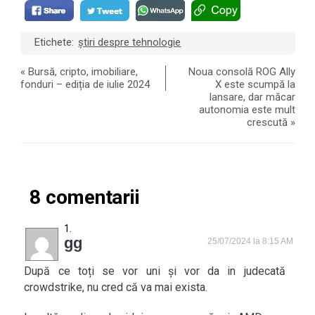
Etichete:
știri despre tehnologie
«
Bursă, cripto, imobiliare,
Noua consolă ROG Ally
fonduri – ediția de iulie 2024
X este scumpă la
lansare, dar măcar
autonomia este mult
crescută
»
8 comentarii
gg
25/07/2024 la 8:15 AM
După ce toți se vor uni și vor da in judecată
crowdstrike, nu cred că va mai exista.