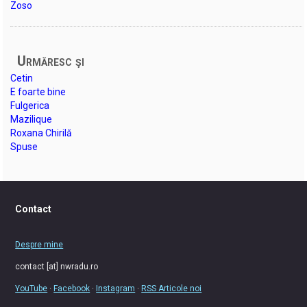
Zoso
Urmăresc şi
Cetin
E foarte bine
Fulgerica
Mazilique
Roxana Chirilă
Spuse
Contact
Despre mine
contact [at] nwradu.ro
YouTube
·
Facebook
·
Instagram
·
RSS Articole noi