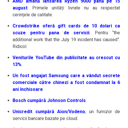
AMD amână lansarea Ryzen 9000 până pe 15
august
. Primele unități livrate nu au respectat
cerințele de calitate.
Crowdstrike oferă gift cards de 10 dolari ca
scuze pentru pana de servicii
. Pentru “the
additional work that the July 19 incident has caused”.
Ridicol.
Veniturile YouTube din publicitate au crescut cu
13%
.
Un fost angajat Samsung care a vândut secrete
comerciale către chinezi a fost condamnat la 6
ani închisoare
.
Bosch cumpără Johnson Controls
.
Unicredit cumpără Aion/Vodeno
, un furnizor de
servicii bancare bazate pe cloud.