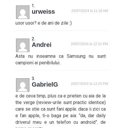
urweiss
25/07/2024 la 11:19 AM
usor usor? e de ani de zile :)
Andrei
25/07/2024 la 12:31 PM
Asta nu inseamna ca Samsung nu sunt
campioni ai penibilului.
GabrielG
26/07/2024 la 12:23 PM
e de ceva timp, plus ca e prieten cu aia de la
the verge (review-urile sunt practic identice)
care se stie ca sunt fani apple. daca ii zici ca
e fan apple, ti-o baga pe aia: “da, dar daily
driverul meu e un telefon cu android”. de