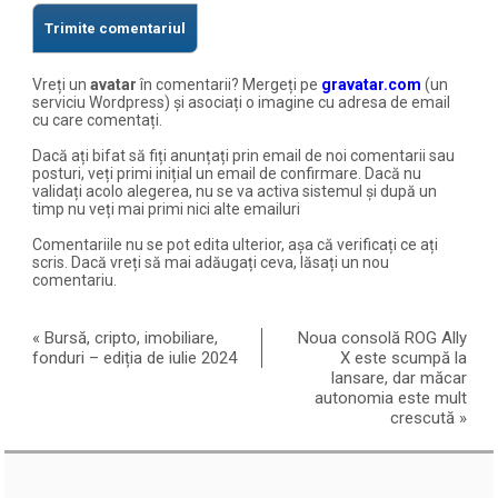
Vreți un
avatar
în comentarii? Mergeți pe
gravatar.com
(un
serviciu Wordpress) și asociați o imagine cu adresa de email
cu care comentați.
Dacă ați bifat să fiți anunțați prin email de noi comentarii sau
posturi, veți primi inițial un email de confirmare. Dacă nu
validați acolo alegerea, nu se va activa sistemul și după un
timp nu veți mai primi nici alte emailuri
Comentariile nu se pot edita ulterior, așa că verificați ce ați
scris. Dacă vreți să mai adăugați ceva, lăsați un nou
comentariu.
«
Bursă, cripto, imobiliare,
Noua consolă ROG Ally
fonduri – ediția de iulie 2024
X este scumpă la
lansare, dar măcar
autonomia este mult
crescută
»