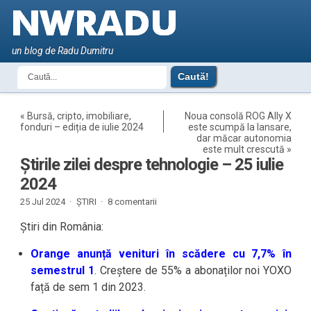
un blog de Radu Dumitru
«
Bursă, cripto, imobiliare,
Noua consolă ROG Ally X
fonduri – ediția de iulie 2024
este scumpă la lansare,
dar măcar autonomia
este mult crescută
»
Știrile zilei despre tehnologie – 25 iulie
2024
25 Jul 2024 ·
ȘTIRI
·
8 comentarii
Știri din România:
Orange anunță venituri în scădere cu 7,7% în
semestrul 1
. Creștere de 55% a abonaților noi YOXO
față de sem 1 din 2023.