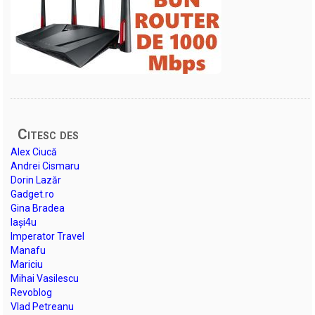
Citesc des
Alex Ciucă
Andrei Cismaru
Dorin Lazăr
Gadget.ro
Gina Bradea
Iași4u
Imperator Travel
Manafu
Mariciu
Mihai Vasilescu
Revoblog
Vlad Petreanu