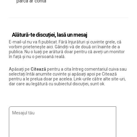
parca ar conta
Alătură-te discuției, lasă un mesaj
E-mail-ul nu va fi publicat. Fără înjurături și cuvinte grele, că
vorbim prietenește aici. Gândiți-vă de două ori înainte de a
publica. Nu o luați pe arătură doar pentru că aveți un monitor
în față și nu o persoană reală.
Apăsați pe
Citează
pentru a cita întreg comentariul cuiva sau
selectați întâi anumite cuvinte și apăsați apoi pe Citează
pentru a le prelua doar pe acelea. Link-urile către alte site-uri,
dar care au legătură cu subiectul discuției, sunt ok.