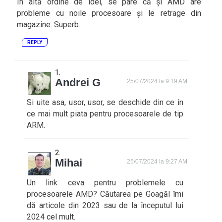
In altă ordine de idei, se pare că și AMD are
probleme cu noile procesoare și le retrage din
magazine. Superb.
REPLY
Andrei G
25/07/2024 la 9:19 AM
Si uite asa, usor, usor, se deschide din ce in
ce mai mult piata pentru procesoarele de tip
ARM.
Mihai
25/07/2024 la 9:27 AM
Un link ceva pentru problemele cu
procesoarele AMD? Căutarea pe Goagăl îmi
dă articole din 2023 sau de la începutul lui
2024 cel mult.