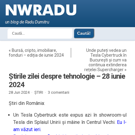
un blog de Radu Dumitru
«
Bursă, cripto, imobiliare,
Unde puteți vedea un
fonduri – ediția de iunie 2024
Tesla Cybertruck în
București și cum va
continua extinderea
rețelei Supercharger
»
Știrile zilei despre tehnologie – 28 iunie
2024
28 Jun 2024 ·
ȘTIRI
·
3 comentarii
Știri din România:
Un Tesla Cybertruck este expus azi în showroom-ul
Tesla din Splaiul Unirii și mâine în Centrul Vechi.
Eu l-
am văzut ieri
.