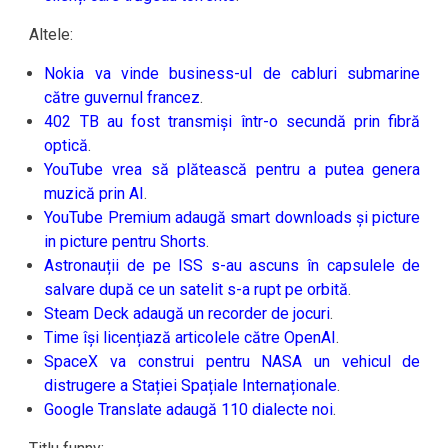
Altele:
Nokia va vinde business-ul de cabluri submarine
către guvernul francez
.
402 TB au fost transmiși într-o secundă prin fibră
optică
.
YouTube vrea să plătească pentru a putea genera
muzică prin AI
.
YouTube Premium adaugă smart downloads și picture
in picture pentru Shorts
.
Astronauții de pe ISS s-au ascuns în capsulele de
salvare după ce un satelit s-a rupt pe orbită
.
Steam Deck adaugă un recorder de jocuri
.
Time își licențiază articolele către OpenAI
.
SpaceX va construi pentru NASA un vehicul de
distrugere a Stației Spațiale Internaționale
.
Google Translate adaugă 110 dialecte noi
.