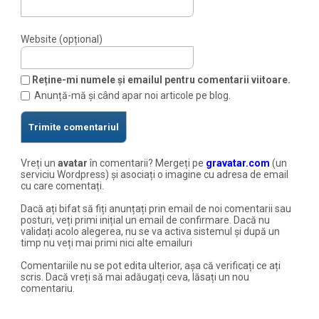
Website (opțional)
Reține-mi numele și emailul pentru comentarii viitoare.
Anunță-mă și când apar noi articole pe blog.
Vreți un
avatar
în comentarii? Mergeți pe
gravatar.com
(un
serviciu Wordpress) și asociați o imagine cu adresa de email
cu care comentați.
Dacă ați bifat să fiți anunțați prin email de noi comentarii sau
posturi, veți primi inițial un email de confirmare. Dacă nu
validați acolo alegerea, nu se va activa sistemul și după un
timp nu veți mai primi nici alte emailuri
Comentariile nu se pot edita ulterior, așa că verificați ce ați
scris. Dacă vreți să mai adăugați ceva, lăsați un nou
comentariu.