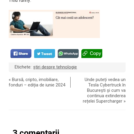
Titlu funny:
Etichete:
știri despre tehnologie
«
Bursă, cripto, imobiliare,
Unde puteți vedea un
fonduri – ediția de iunie 2024
Tesla Cybertruck în
București și cum va
continua extinderea
rețelei Supercharger
»
3 comentarii