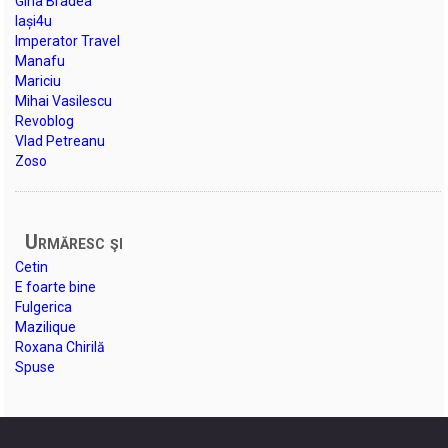
Gina Bradea
Iași4u
Imperator Travel
Manafu
Mariciu
Mihai Vasilescu
Revoblog
Vlad Petreanu
Zoso
Urmăresc şi
Cetin
E foarte bine
Fulgerica
Mazilique
Roxana Chirilă
Spuse