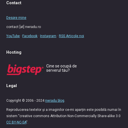
Contact
Despre mine
contact [at] nwradu.ro
YouTube
·
Facebook
·
Instagram
·
RSS Articole noi
Hosting
Cine se ocupă de
serverul tău?
Legal
Copyright © 2006 - 2024
nwradu blog
.
Reproducerea textelor și a imaginilor ce-mi aparțin este posibilă numai în
sistem "creative commons Attribution Non-Commercially Share-alike 3.0
CC BY-NC-SA
".