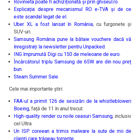
Rovinieta poate fi achiziționată și prin ghiseul.ro
Explicația despre mecanismul RO e-TVA și de ce
este scandal legat de el
.
Uber XL a fost lansat în România
, cu furgonete și
SUV-uri.
Samsung România pune la bătaie vouchere dacă vă
înregistrați la newsletter pentru Unpacked
.
ING împrumută Digi cu 150 de meleoane de euro.
Încărcătorul triplu Samsung de 65W are din nou preț
bun
.
Steam Summer Sale
.
Cele mai importante știri:
FAA-ul a primit 126 de sesizări de la whistlebloweri
Boeing
, față de 11 în anul trecut.
High-quality render cu noile ceasuri Samsung
, inclusiv
cel Ultra.
Un ISP coreean a trimis malware la sute de mii de
clienți care trăgeau torrente
.