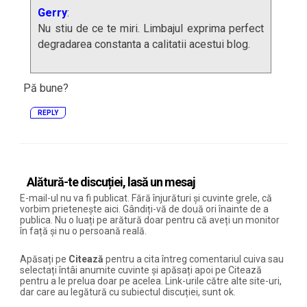
Gerry
:
Nu stiu de ce te miri. Limbajul exprima perfect
degradarea constanta a calitatii acestui blog.
Pă bune?
REPLY
Alătură-te discuției, lasă un mesaj
E-mail-ul nu va fi publicat. Fără înjurături și cuvinte grele, că
vorbim prietenește aici. Gândiți-vă de două ori înainte de a
publica. Nu o luați pe arătură doar pentru că aveți un monitor
în față și nu o persoană reală.
Apăsați pe
Citează
pentru a cita întreg comentariul cuiva sau
selectați întâi anumite cuvinte și apăsați apoi pe Citează
pentru a le prelua doar pe acelea. Link-urile către alte site-uri,
dar care au legătură cu subiectul discuției, sunt ok.