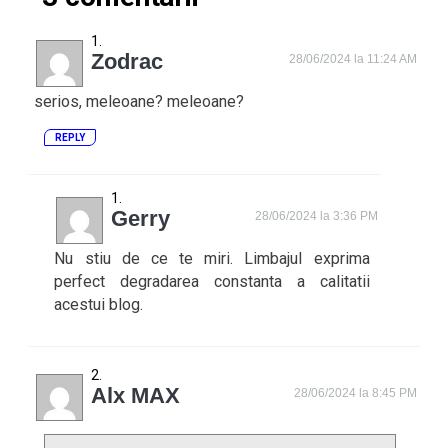
Zodrac
28/06/2024 la 11:24 AM
serios, meleoane? meleoane?
REPLY
Gerry
28/06/2024 la 3:36 PM
Nu stiu de ce te miri. Limbajul exprima
perfect degradarea constanta a calitatii
acestui blog.
Alx MAX
28/06/2024 la 8:45 PM