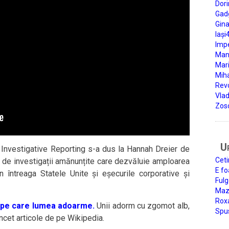
Dori
Gad
Gin
Iași
Impe
Man
Mari
Miha
Rev
Vla
Zos
U
 Investigative Reporting s-a dus la Hannah Dreier de
Ceti
 de investigații amănunțite care dezvăluie amploarea
E fo
în întreaga Statele Unite și eșecurile corporative și
Fulg
Mazi
Roxa
re pe care lumea adoarme.
Unii adorm cu zgomot alb,
Spu
 încet articole de pe Wikipedia.