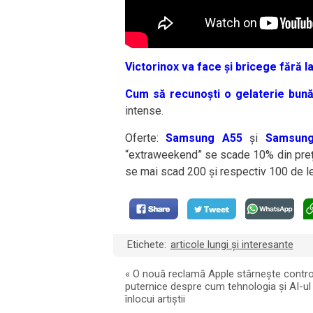
Victorinox va face și bricege fără 
Cum să recunoști o gelaterie bun
intense.
Oferte:
Samsung A55
și
Samsun
“extraweekend” se scade 10% din preț, d
se mai scad 200 și respectiv 100 de lei
Etichete:
articole lungi și interesante
«
O nouă reclamă Apple stârnește contr
puternice despre cum tehnologia și AI-ul
înlocui artiștii