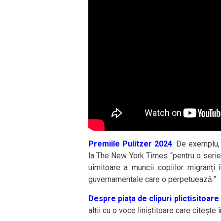
Premiile Pulitzer 2024
. De exemplu,
la The New York Times “pentru o serie
uimitoare a muncii copiilor migranți 
guvernamentale care o perpetuează.”
Despre piața de clipuri plictisitoa
alții cu o voce liniștitoare care citește