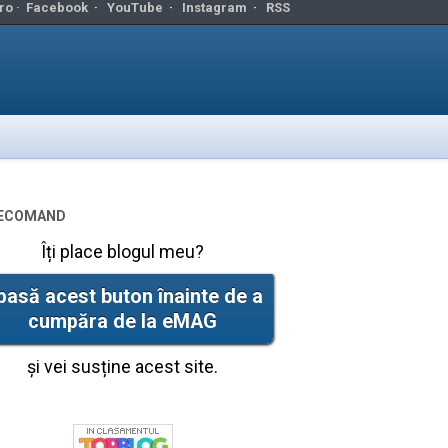
ro ·
Facebook
·
YouTube
·
Instagram
·
RSS
ecomand
Îți place blogul meu?
pasă acest buton înainte de a
cumpăra de la eMAG
și vei susține acest site.