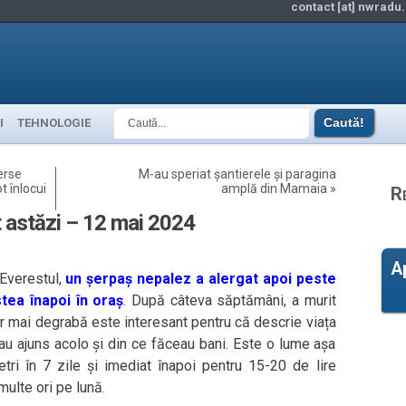
contact [at] nwradu.
I
TEHNOLOGIE
erse
M-au speriat șantierele și paragina
t înlocui
amplă din Mamaia
»
R
it astăzi – 12 mai 2024
A
 Everestul,
un șerpaș nepalez a alergat apoi peste
tea înapoi în oraș
. După câteva săptămâni, a murit
ar mai degrabă este interesant pentru că descrie viața
au ajuns acolo și din ce făceau bani. Este o lume așa
etri în 7 zile și imediat înapoi pentru 15-20 de lire
multe ori pe lună.