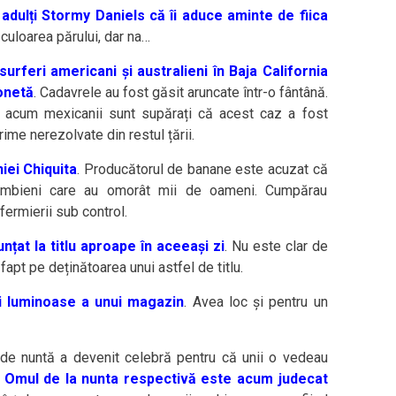
 adulți Stormy Daniels că îi aduce aminte de fiica
 culoarea părului, dar na…
urferi americani și australieni în Baja California
onetă
. Cadavrele au fost găsit aruncate într-o fântână.
ar acum mexicanii sunt supărați că acest caz a fost
rime nerezolvate din restul țării.
iei Chiquita
. Producătorul de banane este acuzat că
columbieni care au omorât mii de oameni. Cumpărau
 fermierii sub control.
at la titlu aproape în aceeași zi
. Nu este clar de
fapt pe deținătoarea unui astfel de titlu.
ei luminoase a unui magazin
. Avea loc și pentru un
 de nuntă a devenit celebră pentru că unii o vedeau
?
Omul de la nunta respectivă este acum judecat