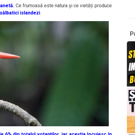
lanetă.
Ce frumoasă este natura și ce vietăți produce
sălbatici islandezi
.
Pr
 6% din totalul votanților, iar aceștia locuiesc în