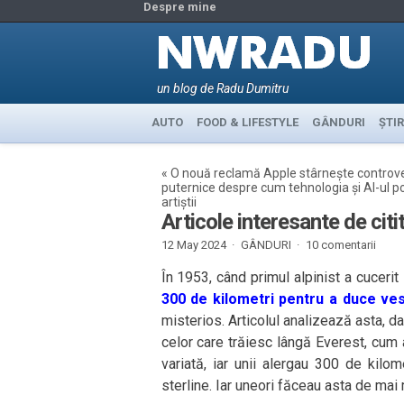
Despre mine
un blog de Radu Dumitru
AUTO
FOOD & LIFESTYLE
GÂNDURI
ȘTIR
«
O nouă reclamă Apple stârnește controv
puternice despre cum tehnologia și AI-ul po
artiștii
Articole interesante de cit
12 May 2024 ·
GÂNDURI
·
10 comentarii
În 1953, când primul alpinist a cucerit
300 de kilometri pentru a duce ves
misterios. Articolul analizează asta, d
celor care trăiesc lângă Everest, cum 
variată, iar unii alergau 300 de kilom
sterline. Iar uneori făceau asta de mai 