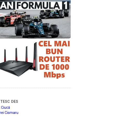
tesc des
 Ciucă
rei Cismaru