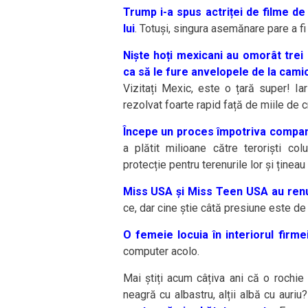
Trump i-a spus actriței de filme de
lui
. Totuși, singura asemănare pare a fi
Niște hoți mexicani au omorât trei s
ca să le fure anvelopele de la cami
Vizitați Mexic, este o țară super! I
rezolvat foarte rapid față de miile de c
Începe un proces împotriva compan
a plătit milioane către teroriști 
protecție pentru terenurile lor și țineau
Miss USA și Miss Teen USA au renunț
ce, dar cine știe câtă presiune este de 
O femeie locuia în interiorul firm
computer acolo.
Mai știți acum câțiva ani că o rochie
neagră cu albastru, alții albă cu auriu