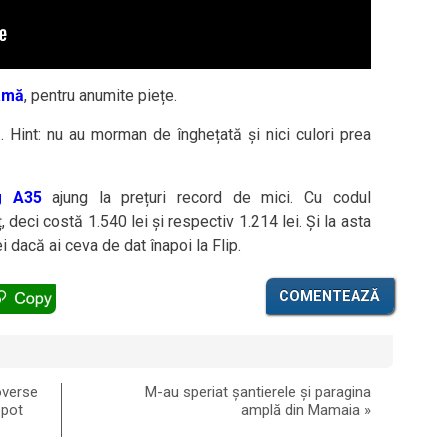
lamă
, pentru anumite piețe.
ă
. Hint: nu au morman de înghețată și nici culori prea
g A35
ajung la prețuri record de mici. Cu codul
eci costă 1.540 lei și respectiv 1.214 lei. Și la asta
 dacă ai ceva de dat înapoi la Flip.
COMENTEAZĂ
overse
M-au speriat șantierele și paragina
 pot
amplă din Mamaia
»