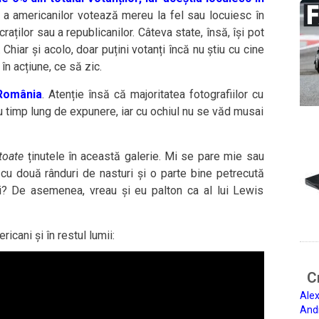
 a americanilor votează mereu la fel sau locuiesc în
ților sau a republicanilor. Câteva state, însă, își pot
Chiar și acolo, doar puțini votanți încă nu știu cu cine
în acțiune, ce să zic.
 România
. Atenție însă că majoritatea fotografiilor cu
u timp lung de expunere, iar cu ochiul nu se văd musai
toate
ținutele în această galerie. Mi se pare mie sau
cu două rânduri de nasturi și o parte bine petrecută
i? De asemenea, vreau și eu palton ca al lui Lewis
cani și în restul lumii:
Ci
Alex
And