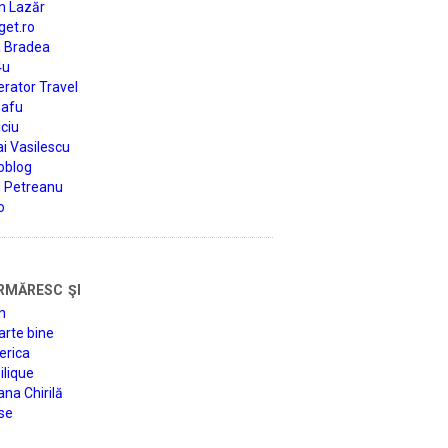
n Lazăr
get.ro
a Bradea
4u
rator Travel
afu
ciu
i Vasilescu
oblog
d Petreanu
o
rmăresc şi
n
arte bine
erica
lique
na Chirilă
se