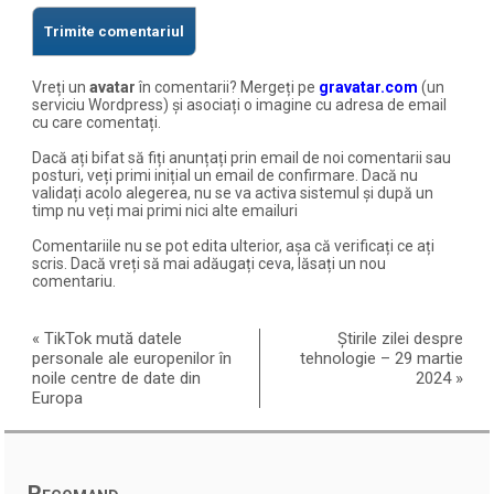
Vreți un
avatar
în comentarii? Mergeți pe
gravatar.com
(un
serviciu Wordpress) și asociați o imagine cu adresa de email
cu care comentați.
Dacă ați bifat să fiți anunțați prin email de noi comentarii sau
posturi, veți primi inițial un email de confirmare. Dacă nu
validați acolo alegerea, nu se va activa sistemul și după un
timp nu veți mai primi nici alte emailuri
Comentariile nu se pot edita ulterior, așa că verificați ce ați
scris. Dacă vreți să mai adăugați ceva, lăsați un nou
comentariu.
«
TikTok mută datele
Știrile zilei despre
personale ale europenilor în
tehnologie – 29 martie
noile centre de date din
2024
»
Europa
Recomand