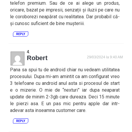
telefon premium. Sau de ce ai alege un produs,
oricare, bazat pe impresii, senzații și iluzii pe care nu
le coroborezi neapărat cu realitatea. Dar probabil că-
și cunosc suficient de bine mușteriii.
REPLY
Robert
29/03/2024 la 9:40 AM
Pana sa spui tu de android chiar nu vedeam utilitatea
procesului. Dupa mi-am amintit ca am configurat vreo
3 telefoane cu android anul asta si procesul de start
e o mizerie. O mie de “nexturi” iar dupa neaparat
update de minim 2-3gb care dureaza. Deci 15 minute
le pierzi asa. E un pas mic pentru apple dar intr-
adevar asta inseamna customer care.
REPLY