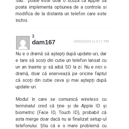
Sau… poate este doar o scuza ca Apple sa
poata implementa optiunea de a controla si
modifica de la distanta un telefon care este
inchis.
dam167
29/03/2024 la 4:17 PM
Nu e o dramă să aștepți după update-uri, dar
e tare să scoți din cutie un telefon lansat cu
un an înainte și să aibă SO la zi. Nu e nici o
dramă, doar că enervează pe oricine faptul
că scoți din cutie ceva și mai aștepți după
update-uri.
Modul în care se comunică wireless cu
terminalul cred că ține și de Apple ID și
biometric (Face ID, Touch ID), probabil că
asta merge doar dacă nu ai finalizat setup-ul
telefonului. Știu că e o mare problemă cu