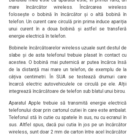
mare încărcător wireless. Încărcarea wireless
folosește o bobină în încărcător și o altă bobină în
telefon. Un curent care circulă prin prima induce apariția
unui curent în a doua bobină și astfel se transferă
energie electrică în telefon.
Bobinele încărcătoarelor wireless uzuale sunt destul de
slabe și de asta telefonul trebuie plasat în contact cu
acestea. O bobină mai puternică ar putea încărca însă
de la distanță mai mare un telefon, de exemplu de la
câțiva centimetri. În SUA se testează drumuri care
încarcă electric autovehiculele ce circulă pe ele. Alții
integrează încărcătoare de telefon sub blatul unui birou.
Aparatul Apple trebuie să transmită energie electrică
telefonului doar prin cartonul cutiei în care este ambalat.
Telefonul stă în cutie cu spatele în sus, nu cu ecranul în
sus. Altfel spus, dacă pui cutia în jos pe un încărcător
wireless, sunt doar 2 mm de carton între acel încărcător