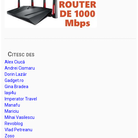
Citesc des
Alex Ciucă
Andrei Cismaru
Dorin Lazăr
Gadget.ro
Gina Bradea
Iași4u
Imperator Travel
Manafu
Mariciu
Mihai Vasilescu
Revoblog
Vlad Petreanu
Zoso