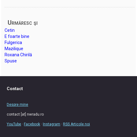
Urmăresc şi
Cetin
E foarte bine
Fulgerica
Mazilique
Roxana Chirilă
Spuse
Contact
Despre mine
contact [at] nwradu.ro
YouTube
·
Facebook
·
Instagram
·
RSS Articole noi