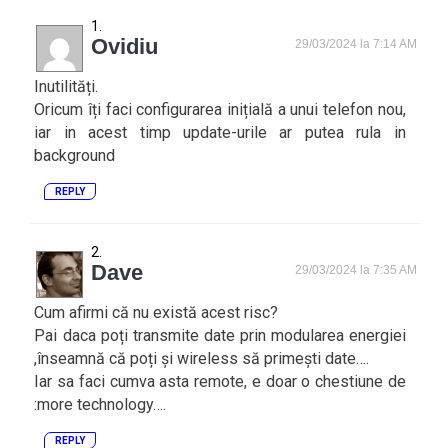
Ovidiu
29/03/2024 la 7:14 AM
Inutilități.
Oricum îți faci configurarea inițială a unui telefon nou,
iar in acest timp update-urile ar putea rula in
background
REPLY
Dave
29/03/2024 la 7:35 AM
Cum afirmi că nu există acest risc?
Pai daca poți transmite date prin modularea energiei
,înseamnă că poți și wireless să primești date….
Iar sa faci cumva asta remote, e doar o chestiune de
:more technology….
REPLY