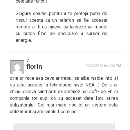
celelalte functii.
Singura solutie pentru a te proteja putin de
riscul acesta ca un telefon sa fie accesat
remote ar fi ca cineva sa lanseze un model
cu buton fizic de decuplare a sursei de
energie.
florin
29/03/2024 la 4:39 PM
cine ar face asa ceva ar trebui sa aiba inside info si
sa aiba access la tehnologie nivel NSA ::) Dc s ar
chinui cineva cand poti sa instalezi un soft- de Fb si
compania tot auzi ca au accesat date fara stirea
utilizatorului. Cel mai mare risc pt un sistem este
utilizatorul si aplicatiile f comune ..