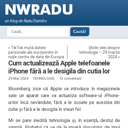
un blog de Radu Dumitru
«
TikTok mută datele
Știrile zilei despre
personale ale europenilor în
tehnologie – 29 martie
noile centre de date din Europa
2024
»
Cum actualizează Apple telefoanele
iPhone fără a le desigila din cutia lor
29 Mar 2024 ·
TEHNOLOGIE
·
13 comentarii
Bloomberg zice că Apple va introduce în magazinele
sale un aparat care va actualiza software-ul iPhone-
urilor încă nevândute, fără a le scoate pe acestea din
cutie și fără a le desigila în vreun fel.
Mi se pare inedită tehnologia și, în esență, destul de
simplă. Probabil că va da la moară discuțiilor de tipul