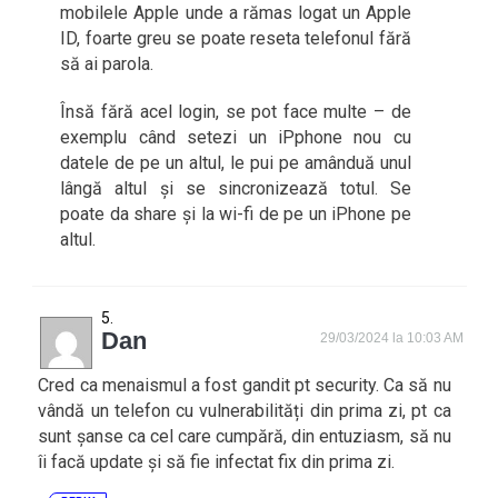
mobilele Apple unde a rămas logat un Apple
ID, foarte greu se poate reseta telefonul fără
să ai parola.
Însă fără acel login, se pot face multe – de
exemplu când setezi un iPphone nou cu
datele de pe un altul, le pui pe amânduă unul
lângă altul și se sincronizează totul. Se
poate da share și la wi-fi de pe un iPhone pe
altul.
Dan
29/03/2024 la 10:03 AM
Cred ca menaismul a fost gandit pt security. Ca să nu
vândă un telefon cu vulnerabilități din prima zi, pt ca
sunt șanse ca cel care cumpără, din entuziasm, să nu
îi facă update și să fie infectat fix din prima zi.