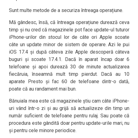
Sunt multe metode de a securiza întreaga operațiune.
Mă gândesc, însă, că întreaga operațiune durează ceva
timp și nu cred că magazinele pot face update-ul tuturor
iPhone-urilor din stocul lor de câte ori Apple scoate
câte un update minor de sistem de operare. Azi le pui
iOS 17.4 și după câteva zile Apple descoperă câteva
buguri și scoate 17.4.1. Dacă în aparat încap doar 6
telefoane și apoi durează 30 de minute actualizarea
fiecăruia, înseamnă mult timp pierdut. Dacă au 10
aparate Presto și fac 60 de telefoane dintr-o dată,
poate că au randament mai bun.
Bănuiala mea este că magazinele știu cam câte iPhone-
uri vând într-o zi și au grijă să actualizeze din timp un
număr suficient de telefoane pentru rulaj. Sau poate că
procedura este gândită doar pentru update-urile mari, nu
și pentru cele minore periodice.