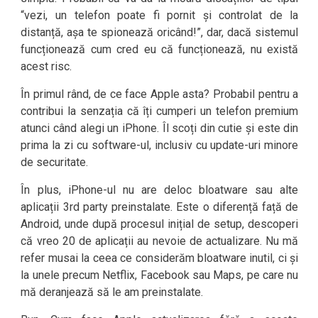
“vezi, un telefon poate fi pornit și controlat de la
distanță, așa te spionează oricând!”, dar, dacă sistemul
funcționează cum cred eu că funcționează, nu există
acest risc.
În primul rând, de ce face Apple asta? Probabil pentru a
contribui la senzația că îți cumperi un telefon premium
atunci când alegi un iPhone. Îl scoți din cutie și este din
prima la zi cu software-ul, inclusiv cu update-uri minore
de securitate.
În plus, iPhone-ul nu are deloc bloatware sau alte
aplicații 3rd party preinstalate. Este o diferență față de
Android, unde după procesul inițial de setup, descoperi
că vreo 20 de aplicații au nevoie de actualizare. Nu mă
refer musai la ceea ce considerăm bloatware inutil, ci și
la unele precum Netflix, Facebook sau Maps, pe care nu
mă deranjează să le am preinstalate.