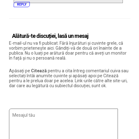
REPLY
Alătură-te discuției, lasă un mesaj
E-mail-ul nu va fi publicat. Fără înjurături și cuvinte grele, că
vorbim prietenește aici. Gândiți-vă de două ori înainte de a
publica. Nu o luați pe arătură doar pentru că aveți un monitor
în față și nu o persoană reală.
Apăsați pe
Citează
pentru a cita întreg comentariul cuiva sau
selectați întâi anumite cuvinte și apăsați apoi pe Citează
pentru a le prelua doar pe acelea. Link-urile către alte site-uri,
dar care au legătură cu subiectul discuției, sunt ok.