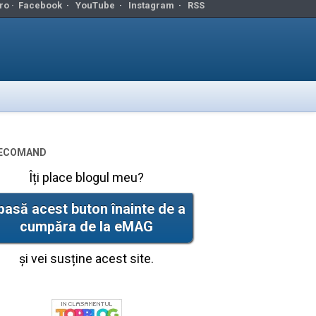
ro ·
Facebook
·
YouTube
·
Instagram
·
RSS
ecomand
Îți place blogul meu?
pasă acest buton înainte de a
cumpăra de la eMAG
și vei susține acest site.