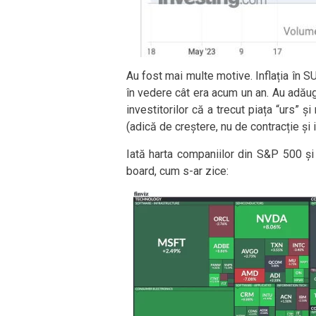
Au fost mai multe motive. Inflația în 
în vedere cât era acum un an. Au adău
investitorilor că a trecut piața “urs” 
(adică de creștere, nu de contracție și i
Iată harta companiilor din S&P 500 și 
board, cum s-ar zice: