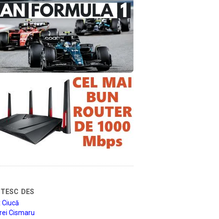
tesc des
 Ciucă
rei Cismaru