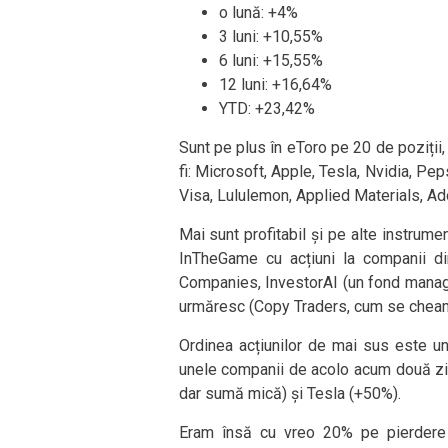
o lună: +4%
3 luni: +10,55%
6 luni: +15,55%
12 luni: +16,64%
YTD: +23,42%
Sunt pe plus în eToro pe 20 de poziții, 
fi: Microsoft, Apple, Tesla, Nvidia, Pep
Visa, Lululemon, Applied Materials, A
Mai sunt profitabil și pe alte instrume
InTheGame cu acțiuni la companii d
Companies, InvestorAI (un fond manager
urmăresc (Copy Traders, cum se cheamă
Ordinea acțiunilor de mai sus este un
unele companii de acolo acum două zil
dar sumă mică) și Tesla (+50%).
Eram însă cu vreo 20% pe pierdere 