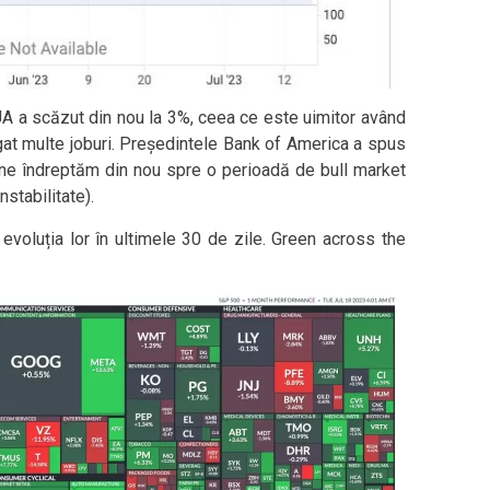
SUA a scăzut din nou la 3%, ceea ce este uimitor având
gat multe joburi. Președintele Bank of America a spus
și ne îndreptăm din nou spre o perioadă de bull market
nstabilitate).
evoluția lor în ultimele 30 de zile. Green across the