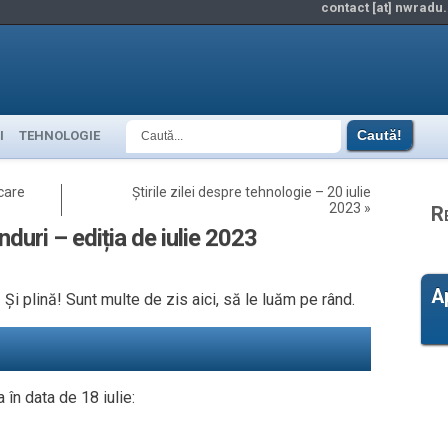
contact [at] nwradu.
I
TEHNOLOGIE
 care
Știrile zilei despre tehnologie – 20 iulie
2023
»
R
nduri – ediția de iulie 2023
A
 Și plină! Sunt multe de zis aici, să le luăm pe rând.
în data de 18 iulie: