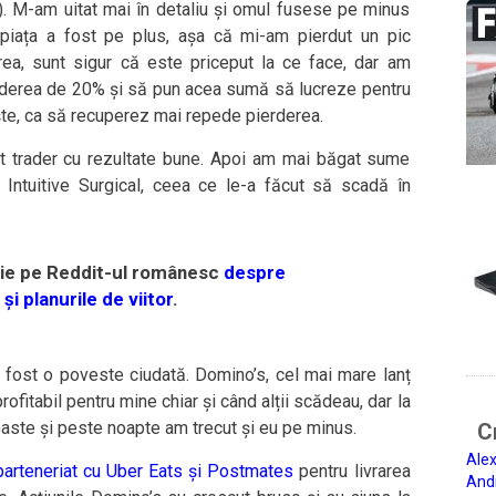
. M-am uitat mai în detaliu și omul fusese pe minus
ă piața a fost pe plus, așa că mi-am pierdut un pic
rea, sunt sigur că este priceput la ce face, dar am
erderea de 20% și să pun acea sumă să lucreze pentru
ște, ca să recuperez mai repede pierderea.
lt trader cu rezultate bune. Apoi am mai băgat sume
 Intuitive Surgical, ceea ce le-a făcut să scadă în
ție pe Reddit-ul românesc
despre
și planurile de viitor
.
fost o poveste ciudată. Domino’s, cel mai mare lanț
fitabil pentru mine chiar și când alții scădeau, dar la
aste și peste noapte am trecut și eu pe minus.
Ci
Alex
parteneriat cu Uber Eats și Postmates
pentru livrarea
And