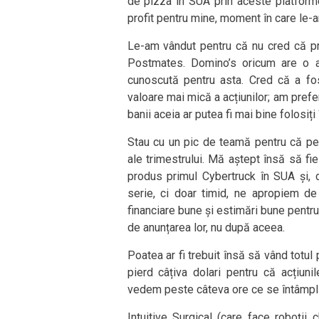
de pizza în SUA prin aceste platforme
profit pentru mine, moment în care le
Le-am vândut pentru că nu cred că pr
Postmates. Domino’s oricum are o a
cunoscută pentru asta. Cred că a fo
valoare mai mică a acțiunilor; am prefe
banii aceia ar putea fi mai bine folosiți 
Stau cu un pic de teamă pentru că pe 
ale trimestrului. Mă aștept însă să f
produs primul Cybertruck în SUA și, d
serie, ci doar timid, ne apropiem d
financiare bune și estimări bune pentru
de anunțarea lor, nu după aceea.
Poatea ar fi trebuit însă să vând totul
pierd câțiva dolari pentru că acțiuni
vedem peste câteva ore ce se întâmpl
Intuitive Surgical (care face roboții 