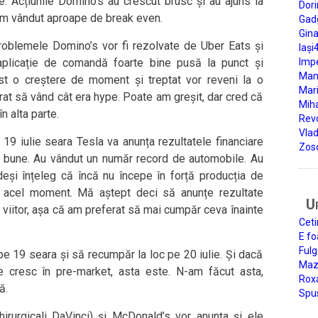
. Acțiunile Domino’s au crescut brusc și au ajuns la
Dori
-am vândut aproape de break even.
Gad
Gin
oblemele Domino’s vor fi rezolvate de Uber Eats și
Iași
plicație de comandă foarte bine pusă la punct și
Impe
Man
st o creștere de moment și treptat vor reveni la o
Mari
rat să vând cât era hype. Poate am greșit, dar cred că
Miha
în alta parte.
Rev
Vla
19 iulie seara Tesla va anunța rezultatele financiare
Zos
ie bune. Au vândut un număr record de automobile. Au
eși înțeleg că încă nu începe în forță producția de
e acel moment. Mă aștept deci să anunțe rezultate
U
 viitor, așa că am preferat să mai cumpăr ceva înainte
Ceti
E fo
Fulg
 pe 19 seara și să recumpăr la loc pe 20 iulie. Și dacă
Mazi
le cresc în pre-market, asta este. N-am făcut asta,
Roxa
ă.
Spu
chirurgicali DaVinci) și McDonald’s vor anunța și ele