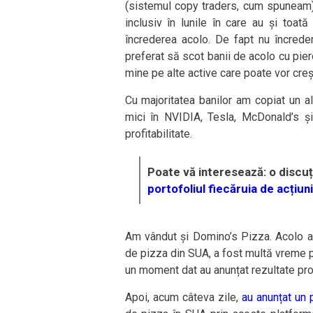
(sistemul copy traders, cum spuneam)
inclusiv în lunile în care au și toat
încrederea acolo. De fapt nu încrede
preferat să scot banii de acolo cu pi
mine pe alte active care poate vor cre
Cu majoritatea banilor am copiat un a
mici în NVIDIA, Tesla, McDonald’s și
profitabilitate.
Poate vă interesează: o discu
portofoliul fiecăruia de acțiuni 
Am vândut și Domino’s Pizza. Acolo a 
de pizza din SUA, a fost multă vreme pro
un moment dat au anunțat rezultate pro
Apoi, acum câteva zile,
au anunțat un 