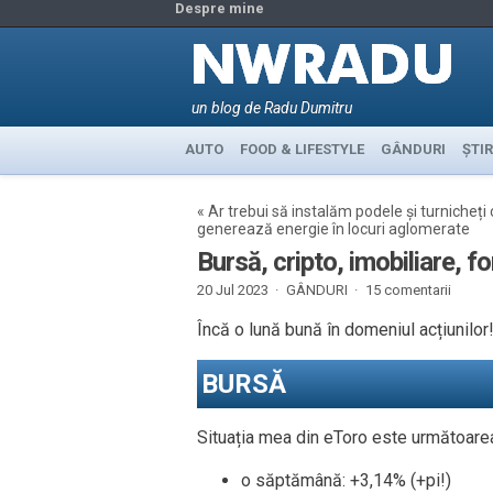
Despre mine
un blog de Radu Dumitru
AUTO
FOOD & LIFESTYLE
GÂNDURI
ȘTIR
«
Ar trebui să instalăm podele și turnicheți
generează energie în locuri aglomerate
Bursă, cripto, imobiliare, fo
20 Jul 2023 ·
GÂNDURI
·
15 comentarii
Încă o lună bună în domeniul acțiunilor!
BURSĂ
Situația mea din eToro este următoarea 
o săptămână: +3,14% (+pi!)