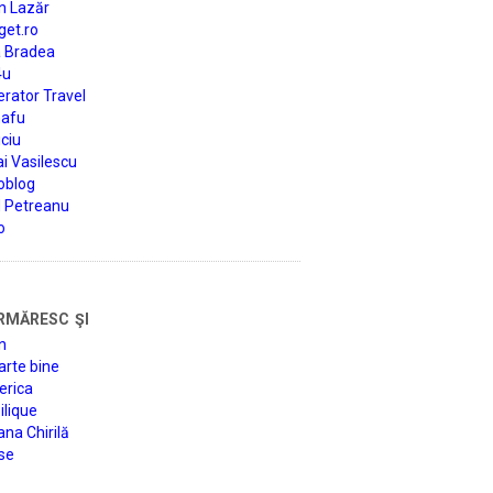
n Lazăr
get.ro
a Bradea
4u
rator Travel
afu
ciu
i Vasilescu
oblog
d Petreanu
o
rmăresc şi
n
arte bine
erica
lique
na Chirilă
se