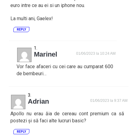
euro intre ce au ei si un iphone nou.
La multi ani, Gaelex!
REPLY
Marinel
01/06/2023 la 10:24 AM
Vor face afaceri cu cei care au cumparat 600
de bembeuri…
Adrian
01/06/2023 la 9:37 AM
Apollo nu erau ăia de cereau cont premium ca să
postezi și să faci alte lucruri basic?
REPLY