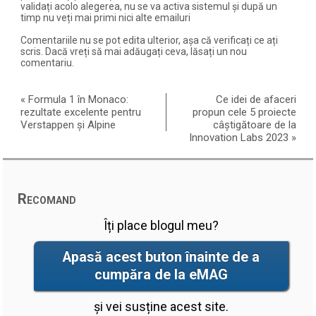
validați acolo alegerea, nu se va activa sistemul și după un
timp nu veți mai primi nici alte emailuri
Comentariile nu se pot edita ulterior, așa că verificați ce ați
scris. Dacă vreți să mai adăugați ceva, lăsați un nou
comentariu.
«
Formula 1 în Monaco:
Ce idei de afaceri
rezultate excelente pentru
propun cele 5 proiecte
Verstappen și Alpine
câștigătoare de la
Innovation Labs 2023
»
Recomand
Îți place blogul meu?
Apasă acest buton înainte de a
cumpăra de la eMAG
și vei susține acest site.