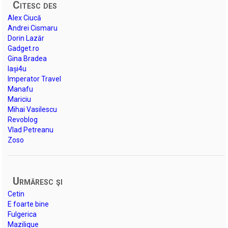
Citesc des
Alex Ciucă
Andrei Cismaru
Dorin Lazăr
Gadget.ro
Gina Bradea
Iași4u
Imperator Travel
Manafu
Mariciu
Mihai Vasilescu
Revoblog
Vlad Petreanu
Zoso
Urmăresc şi
Cetin
E foarte bine
Fulgerica
Mazilique