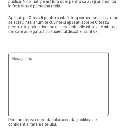
publica. Nu o luați pe arătură doar pentru că aveți un monitor
în față și nu o persoană reală.
Apăsați pe
Citează
pentru a cita întreg comentariul cuiva sau
selectați întâi anumite cuvinte și apăsați apoi pe Citează
pentru a le prelua doar pe acelea. Link-urile către alte site-uri,
dar care au legătură cu subiectul discuției, sunt ok.
Prin trimiterea comentariului acceptați politica de
confidențialitate a site-ului.