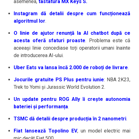
asemenea,
tastatura MX Keys S.
Instagram dă detalii despre cum funcționează
algoritmul lor
.
O linie de ajutor renunță la AI chatbot după ce
acesta oferă sfaturi proaste
. Problema este că
aceeași linie concediase toți operatorii umani înainte
de introducerea AI-ului.
Uber Eats va lansa încă 2.000 de roboți de livrare
.
Jocurile gratuite PS Plus pentru iunie
: NBA 2K23,
Trek to Yomi și Jurassic World Evolution 2.
Un update pentru ROG Ally îi crește autonomia
bateriei și performanța
.
TSMC dă detalii despre producția în 2 nanometri
.
Fiat lansează Topolino EV
, un model electric mai
mic decât Fiat 500.