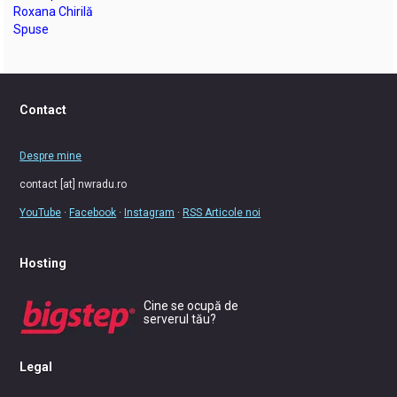
Roxana Chirilă
Spuse
Contact
Despre mine
contact [at] nwradu.ro
YouTube
·
Facebook
·
Instagram
·
RSS Articole noi
Hosting
Cine se ocupă de
serverul tău?
Legal