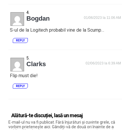
Bogdan
01/06/2023 la 11:06 AM
S-ul de la Logitech probabil vine de la Scump…
REPLY
Clarks
02/06/2023 la 6:39 AM
Flip must die!
REPLY
Alătură-te discuției, lasă un mesaj
E-mail-ul nu va fi publicat. Fără înjurături și cuvinte grele, că
vorbim prietenește aici. Gândiți-vă de două ori înainte de a