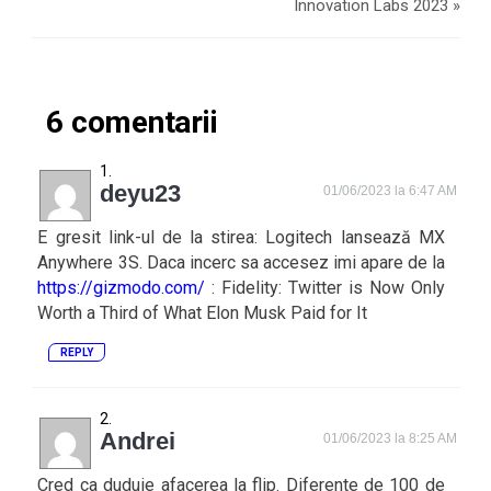
Innovation Labs 2023
»
6 comentarii
deyu23
01/06/2023 la 6:47 AM
E gresit link-ul de la stirea: Logitech lansează MX
Anywhere 3S. Daca incerc sa accesez imi apare de la
https://gizmodo.com/
: Fidelity: Twitter is Now Only
Worth a Third of What Elon Musk Paid for It
REPLY
Andrei
01/06/2023 la 8:25 AM
Cred ca duduie afacerea la flip. Diferente de 100 de