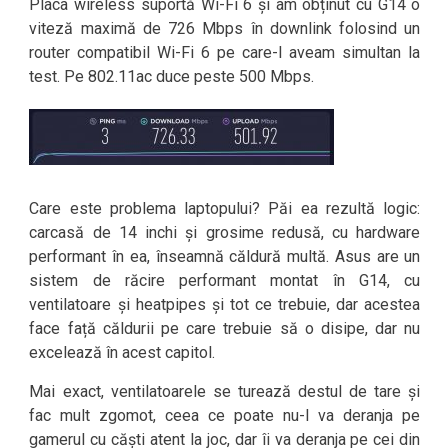
Placa wireless suportă Wi-Fi 6 și am obținut cu G14 o
viteză maximă de 726 Mbps în downlink folosind un
router compatibil Wi-Fi 6 pe care-l aveam simultan la
test. Pe 802.11ac duce peste 500 Mbps.
Care este problema laptopului? Păi ea rezultă logic:
carcasă de 14 inchi și grosime redusă, cu hardware
performant în ea, înseamnă căldură multă. Asus are un
sistem de răcire performant montat în G14, cu
ventilatoare și heatpipes și tot ce trebuie, dar acestea
face față căldurii pe care trebuie să o disipe, dar nu
excelează în acest capitol.
Mai exact, ventilatoarele se turează destul de tare și
fac mult zgomot, ceea ce poate nu-l va deranja pe
gamerul cu căști atent la joc, dar îi va deranja pe cei din