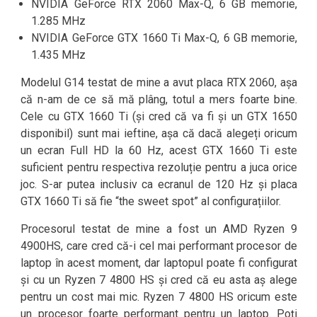
NVIDIA GeForce RTX 2060 Max-Q, 6 GB memorie,
1.285 MHz
NVIDIA GeForce GTX 1660 Ti Max-Q, 6 GB memorie,
1.435 MHz
Modelul G14 testat de mine a avut placa RTX 2060, așa
că n-am de ce să mă plâng, totul a mers foarte bine.
Cele cu GTX 1660 Ti (și cred că va fi și un GTX 1650
disponibil) sunt mai ieftine, așa că dacă alegeți oricum
un ecran Full HD la 60 Hz, acest GTX 1660 Ti este
suficient pentru respectiva rezoluție pentru a juca orice
joc. S-ar putea inclusiv ca ecranul de 120 Hz și placa
GTX 1660 Ti să fie “the sweet spot” al configurațiilor.
Procesorul testat de mine a fost un AMD Ryzen 9
4900HS, care cred că-i cel mai performant procesor de
laptop în acest moment, dar laptopul poate fi configurat
și cu un Ryzen 7 4800 HS și cred că eu asta aș alege
pentru un cost mai mic. Ryzen 7 4800 HS oricum este
un procesor foarte performant pentru un laptop. Poți