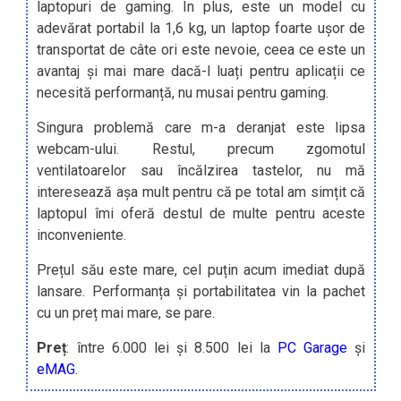
laptopuri de gaming. În plus, este un model cu
adevărat portabil la 1,6 kg, un laptop foarte ușor de
transportat de câte ori este nevoie, ceea ce este un
avantaj și mai mare dacă-l luați pentru aplicații ce
necesită performanță, nu musai pentru gaming.
Singura problemă care m-a deranjat este lipsa
webcam-ului. Restul, precum zgomotul
ventilatoarelor sau încălzirea tastelor, nu mă
interesează așa mult pentru că pe total am simțit că
laptopul îmi oferă destul de multe pentru aceste
inconveniente.
Prețul său este mare, cel puțin acum imediat după
lansare. Performanța și portabilitatea vin la pachet
cu un preț mai mare, se pare.
Preț
: între 6.000 lei și 8.500 lei la
PC Garage
și
eMAG
.