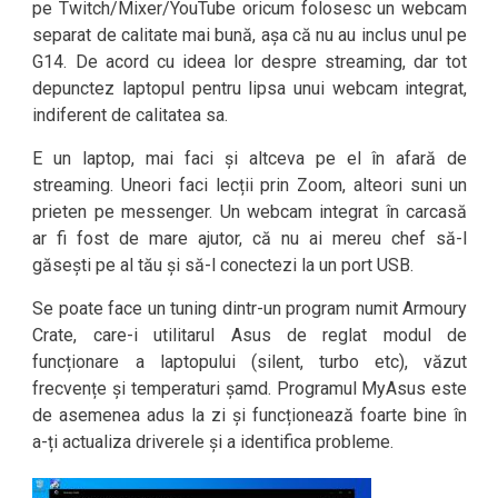
pe Twitch/Mixer/YouTube oricum folosesc un webcam
separat de calitate mai bună, așa că nu au inclus unul pe
G14. De acord cu ideea lor despre streaming, dar tot
depunctez laptopul pentru lipsa unui webcam integrat,
indiferent de calitatea sa.
E un laptop, mai faci și altceva pe el în afară de
streaming. Uneori faci lecții prin Zoom, alteori suni un
prieten pe messenger. Un webcam integrat în carcasă
ar fi fost de mare ajutor, că nu ai mereu chef să-l
găsești pe al tău și să-l conectezi la un port USB.
Se poate face un tuning dintr-un program numit Armoury
Crate, care-i utilitarul Asus de reglat modul de
funcționare a laptopului (silent, turbo etc), văzut
frecvențe și temperaturi șamd. Programul MyAsus este
de asemenea adus la zi și funcționează foarte bine în
a-ți actualiza driverele și a identifica probleme.