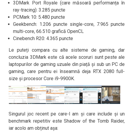
3DMark Port Royale (care măsoară performanța în
ray-tracing): 3.285 puncte
PCMark 10: 5.480 puncte
Geekbench: 1.206 puncte single-core, 7.965 puncte
multi-core, 66.510 grafică OpenCL
Cinebench R20: 4.365 puncte
Le puteți compara cu alte sisteme de gaming, dar
concluzia 3DMark este că acele scoruri sunt peste ale
laptopurilor de gaming uzuale din piață și sub un PC de
gaming, care pentru ei înseamnă deja RTX 2080 full-
size și procesor Core i9-9900K.
Singurul joc recent pe care-l am și care include și un
benchmark repetitiv este Shadow of the Tomb Raider,
iar acolo am obținut așa: