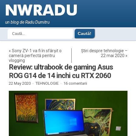
un blog de Radu Dumitru
«
Sony ZV-1 va fi în sfârșit o
Știri despre tehnologie –
cameră perfectă pentru
22 mai 2020
»
vlogging
Review: ultrabook de gaming Asus
ROG G14 de 14 inchi cu RTX 2060
22 May 2020 ·
TEHNOLOGIE
·
16 comentarii