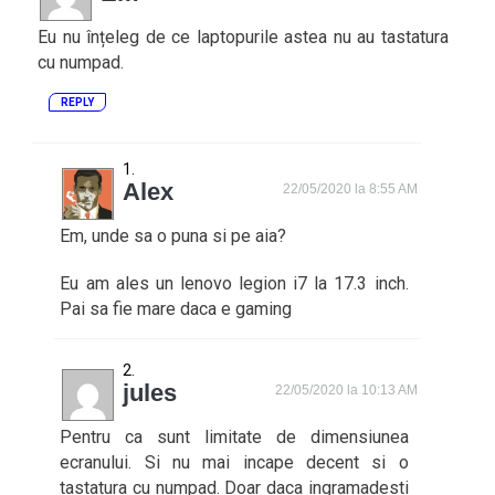
Eu nu înțeleg de ce laptopurile astea nu au tastatura
cu numpad.
REPLY
Alex
22/05/2020 la 8:55 AM
Em, unde sa o puna si pe aia?
Eu am ales un lenovo legion i7 la 17.3 inch.
Pai sa fie mare daca e gaming
jules
22/05/2020 la 10:13 AM
Pentru ca sunt limitate de dimensiunea
ecranului. Si nu mai incape decent si o
tastatura cu numpad. Doar daca ingramadesti