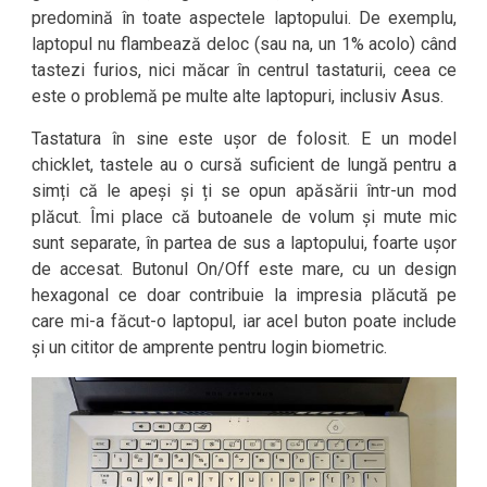
predomină în toate aspectele laptopului. De exemplu,
laptopul nu flambează deloc (sau na, un 1% acolo) când
tastezi furios, nici măcar în centrul tastaturii, ceea ce
este o problemă pe multe alte laptopuri, inclusiv Asus.
Tastatura în sine este ușor de folosit. E un model
chicklet, tastele au o cursă suficient de lungă pentru a
simți că le apeși și ți se opun apăsării într-un mod
plăcut. Îmi place că butoanele de volum și mute mic
sunt separate, în partea de sus a laptopului, foarte ușor
de accesat. Butonul On/Off este mare, cu un design
hexagonal ce doar contribuie la impresia plăcută pe
care mi-a făcut-o laptopul, iar acel buton poate include
și un cititor de amprente pentru login biometric.