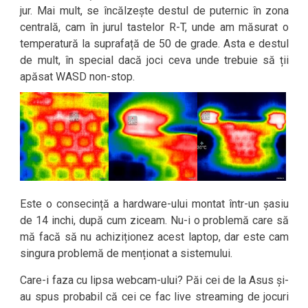
jur. Mai mult, se încălzește destul de puternic în zona
centrală, cam în jurul tastelor R-T, unde am măsurat o
temperatură la suprafață de 50 de grade. Asta e destul
de mult, în special dacă joci ceva unde trebuie să ții
apăsat WASD non-stop.
Este o consecință a hardware-ului montat într-un șasiu
de 14 inchi, după cum ziceam. Nu-i o problemă care să
mă facă să nu achiziționez acest laptop, dar este cam
singura problemă de menționat a sistemului.
Care-i faza cu lipsa webcam-ului? Păi cei de la Asus și-
au spus probabil că cei ce fac live streaming de jocuri