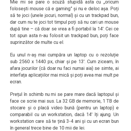
Mie mi se pare o scuză stupidă asta cu „oricum
folosești mouse că e gaming” și nu e deloc așa. Poți
să te joci (unele jocuri, normal) și cu un trackpad bun,
dar cum nu te joci tot timpul poți să nu cari un mouse
după tine – că doar se vrea a fi portabil la 14′. Cei ce
tot spun asta n-au folosit un trackpad bun, poți face
suprinzător de multe cu el.
Eu unul n-aș mai cumpăra un laptop cu o rezoluție
sub 2560 x 1440 px, chiar și pe 13′. Cum ziceam, în
afara jocurilor (că doar nu faci numai aia) se simte, ai
interfața aplicațiilor mai mică și poți avea mai mult pe
ecran.
Prețul în schimb nu mi se pare mare dacă laptopul și
face ce scrie mai sus. La 32 GB de memorie, 1 TB de
stocare și o placă video bună (pentru un laptop) e
comparabil cu un workstation, dacă 14′ îți ajung. Un
workstation care să te țină 3-4 ani și cu un ecran bun
în general trece bine de 10 mii de lei.