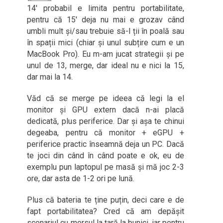
14′ probabil e limita pentru portabilitate,
pentru că 15′ deja nu mai e grozav când
umbli mult și/sau trebuie să-l ții în poală sau
în spații mici (chiar și unul subțire cum e un
MacBook Pro). Eu m-am jucat strategii și pe
unul de 13, merge, dar ideal nu e nici la 15,
dar mai la 14.
Văd că se merge pe ideea că legi la el
monitor și GPU extern dacă n-ai placă
dedicată, plus periferice. Dar și așa te chinui
degeaba, pentru că monitor + eGPU +
periferice practic înseamnă deja un PC. Dacă
te joci din când în când poate e ok, eu de
exemplu pun laptopul pe masă și mă joc 2-3
ore, dar asta de 1-2 ori pe lună.
Plus că bateria te ține puțin, deci care e de
fapt portabilitatea? Cred că am depășit
scenariul cu mersul la țară la bunici, iar pentru