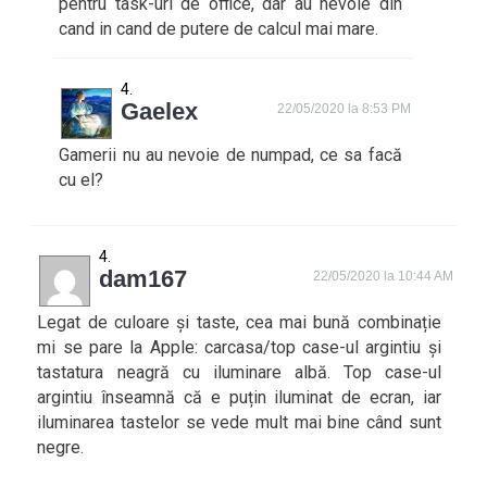
pentru task-uri de office, dar au nevoie din
cand in cand de putere de calcul mai mare.
Gaelex
22/05/2020 la 8:53 PM
Gamerii nu au nevoie de numpad, ce sa facă
cu el?
dam167
22/05/2020 la 10:44 AM
Legat de culoare și taste, cea mai bună combinație
mi se pare la Apple: carcasa/top case-ul argintiu și
tastatura neagră cu iluminare albă. Top case-ul
argintiu înseamnă că e puțin iluminat de ecran, iar
iluminarea tastelor se vede mult mai bine când sunt
negre.