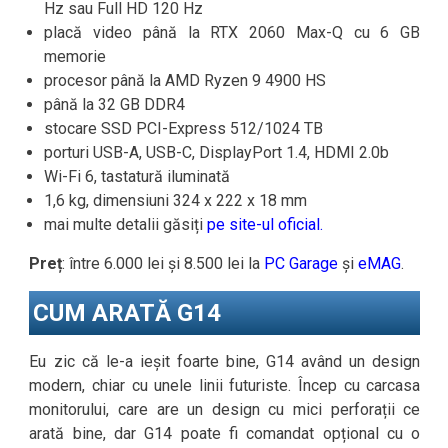
Hz sau Full HD 120 Hz
placă video până la RTX 2060 Max-Q cu 6 GB
memorie
procesor până la AMD Ryzen 9 4900 HS
până la 32 GB DDR4
stocare SSD PCI-Express 512/1024 TB
porturi USB-A, USB-C, DisplayPort 1.4, HDMI 2.0b
Wi-Fi 6, tastatură iluminată
1,6 kg, dimensiuni 324 x 222 x 18 mm
mai multe detalii găsiți
pe site-ul oficial.
Preț
: între 6.000 lei și 8.500 lei la
PC Garage
și
eMAG
.
CUM ARATĂ G14
Eu zic că le-a ieșit foarte bine, G14 având un design
modern, chiar cu unele linii futuriste. Încep cu carcasa
monitorului, care are un design cu mici perforații ce
arată bine, dar G14 poate fi comandat opțional cu o