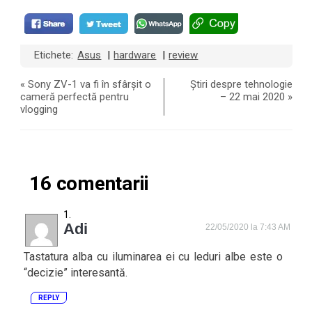
Etichete:
Asus
hardware
review
|
|
«
Sony ZV-1 va fi în sfârșit o
Știri despre tehnologie
cameră perfectă pentru
– 22 mai 2020
»
vlogging
16 comentarii
Adi
22/05/2020 la 7:43 AM
Tastatura alba cu iluminarea ei cu leduri albe este o
“decizie” interesantă.
REPLY