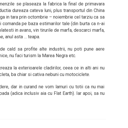
menzile se plaseaza la fabrica la final de primavara
ductia dureaza cateva luni, plus transportul din China
ga in tara prin octombrie – noiembrie cel tarziu ca sa
ui comanda pe baza estimarilor tale (din burta ca n-ai
platesti in avans, vin tirurile de marfa, descarci marfa,
ne, anul asta … teapa.
de cald sa profite alte industrii, nu poti pune aere
mice, nu faci turism la Marea Negra etc.
aza la exterioarele cladirilor, ceea ce in alti ani nu
leta, ba chiar si cativa nebuni cu motociclete.
re, dar in curand ne vom lamuri cu totii ca nu mai
da (adica inclusiv aia cu Flat Earth). Iar apoi, sa nu