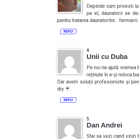
Depinde cum privesti lu
pe el, daunatorii se d
pentru tratarea daunatorilor… fermierii v
REPLY
Unii cu Duba
Pe noi ne ajută vremea b
reținute în a-și reloca bu
Dar avem soluții profesioniste și pe
dry ☔.
REPLY
Dan Andrei
Stai sa vezi cand vinzi 