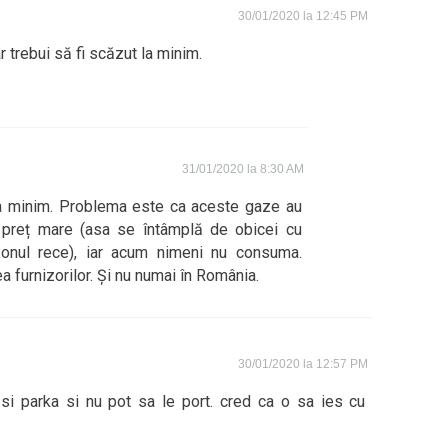
30/01/2020 la 12:45 PM
r trebui să fi scăzut la minim.
31/01/2020 la 8:30 AM
la minim. Problema este ca aceste gaze au
 preț mare (asa se întâmplă de obicei cu
ezonul rece), iar acum nimeni nu consuma.
a furnizorilor. Și nu numai în România.
30/01/2020 la 12:57 PM
si parka si nu pot sa le port. cred ca o sa ies cu