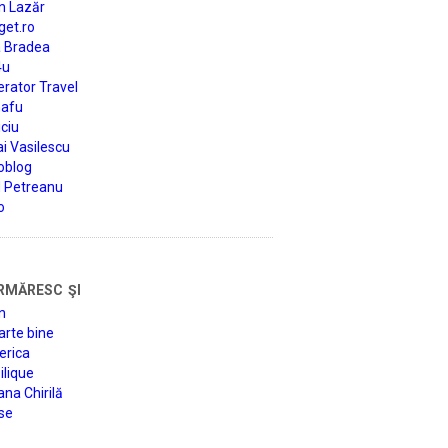
n Lazăr
get.ro
a Bradea
4u
rator Travel
afu
ciu
i Vasilescu
oblog
d Petreanu
o
rmăresc şi
n
arte bine
erica
lique
na Chirilă
se