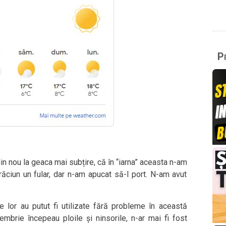
Pr
n nou la geaca mai subțire, că în “iarna” aceasta n-am
răciun un fular, dar n-am apucat să-l port. N-am avut
le lor au putut fi utilizate fără probleme în această
brie începeau ploile și ninsorile, n-ar mai fi fost