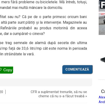
u mers fără probleme cu bicicletele. Mă întreb, totuși,
mandat mai multă mâncare la domiciliu.
fitat sau nu? Că pe de o parte primesc oricum bani
 altă parte sunt plătiți și la intervenție. Magazinele au
Rafinăriile probabil au produs motorină din aceea
se, dar a cumpărat-o cineva?
a se trag semnale de alarmă după seceta din ultima
i/mp față de 33,6 litri/mp cât este norma în perioada
n străinătate la vară.
COMENTEAZĂ
Ci
20
CFR a suplimentat trenurile, să nu se
cheme că nu s-a făcut treabă
»
Alex
And