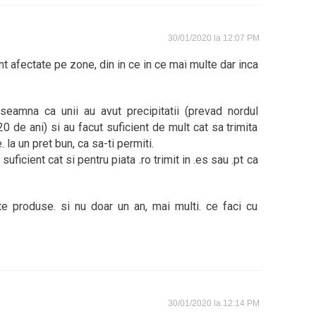
30/01/2020 la 12:07 PM
nt afectate pe zone, din in ce in ce mai multe dar inca
nseamna ca unii au avut precipitatii (prevad nordul
0 de ani) si au facut suficient de mult cat sa trimita
e. la un pret bun, ca sa-ti permiti.
ficient cat si pentru piata .ro trimit in .es sau .pt ca
e produse. si nu doar un an, mai multi. ce faci cu
30/01/2020 la 12:14 PM