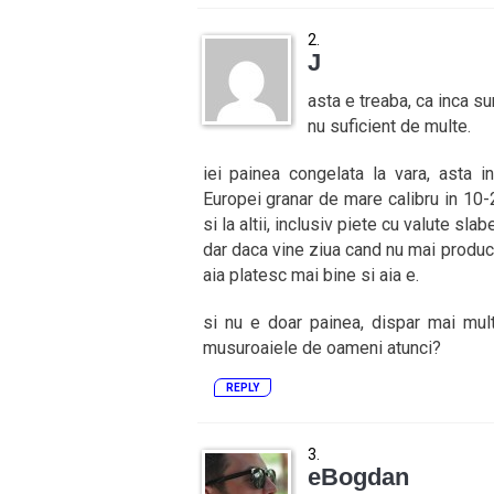
J
asta e treaba, ca inca su
nu suficient de multe.
iei painea congelata la vara, asta i
Europei granar de mare calibru in 10-2
si la altii, inclusiv piete cu valute slab
dar daca vine ziua cand nu mai produc su
aia platesc mai bine si aia e.
si nu e doar painea, dispar mai mult
musuroaiele de oameni atunci?
REPLY
eBogdan