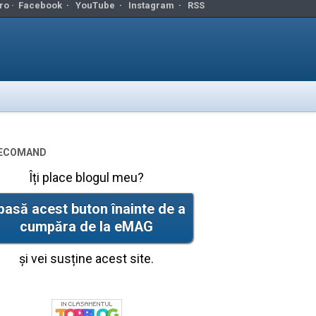
ro ·
Facebook
·
YouTube
·
Instagram
·
RSS
ecomand
Îți place blogul meu?
pasă acest buton înainte de a
cumpăra de la eMAG
și vei susține acest site.