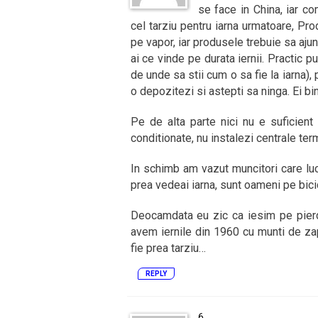
se face in China, iar co
cel tarziu pentru iarna urmatoare, Pro
pe vapor, iar produsele trebuie sa ajun
ai ce vinde pe durata iernii. Practic p
de unde sa stii cum o sa fie la iarna), 
o depozitezi si astepti sa ninga. Ei bi
Pe de alta parte nici nu e suficient 
conditionate, nu instalezi centrale ter
In schimb am vazut muncitori care lucre
prea vedeai iarna, sunt oameni pe bicic
Deocamdata eu zic ca iesim pe pierde
avem iernile din 1960 cu munti de zapa
fie prea tarziu…
REPLY