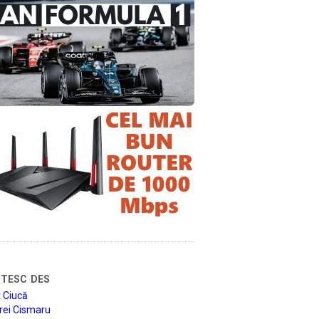
tesc des
 Ciucă
rei Cismaru