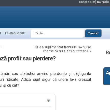
contact [at] nwradu.
I
TEHNOLOGIE
0
CFR a suplimentat trenurile, să nu se
cheme că nu s-a făcut treabă
»
R
ă profit sau pierdere?
A
ări sau statistici privind pierderile și câștigurile
i ridicate. Adică sunt sigur că unora le-a crescut
i și cu cât?