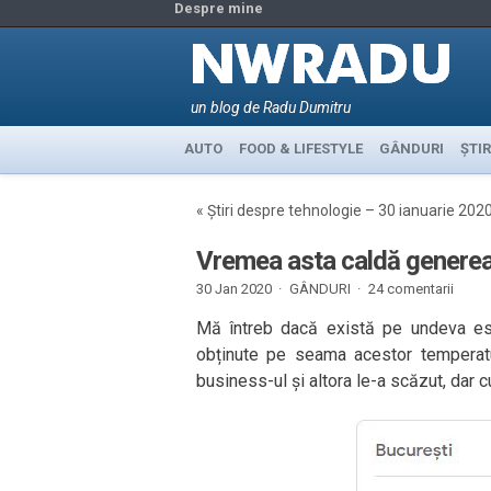
Despre mine
un blog de Radu Dumitru
AUTO
FOOD & LIFESTYLE
GÂNDURI
ȘTIR
«
Știri despre tehnologie – 30 ianuarie 202
Vremea asta caldă genereaz
30 Jan 2020 ·
GÂNDURI
·
24 comentarii
Mă întreb dacă există pe undeva estim
obținute pe seama acestor temperatur
business-ul și altora le-a scăzut, dar cu