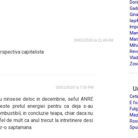
Dori
Gad
Gin
Iași
Impe
Man
Mari
30/01/2020 la 11:49 AM
Miha
rspectiva capitalista
Rev
Vla
Zos
U
30/01/2020 la 7:35 PM
Ceti
nu ninsese deloc in decembrie, seful ANRE
E fo
este pretul energiei pentru ca deja s-au
Fulg
mbustibil, in concluzie teapa, chiar daca nu
Mazi
fel de mult ca anul trecut la intretinere desi
Roxa
ntr-o saptamana.
Spu