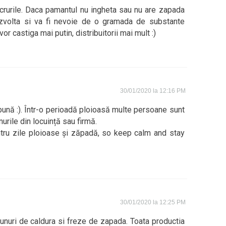
crurile. Daca pamantul nu ingheta sau nu are zapada
ezvolta si va fi nevoie de o gramada de substante
or castiga mai putin, distribuitorii mai mult :)
30/01/2020 la 12:16 PM
ună :). Într-o perioadă ploioasă multe persoane sunt
nurile din locuință sau firmă.
ntru zile ploioase și zăpadă, so keep calm and stay
30/01/2020 la 12:25 PM
tunuri de caldura si freze de zapada. Toata productia