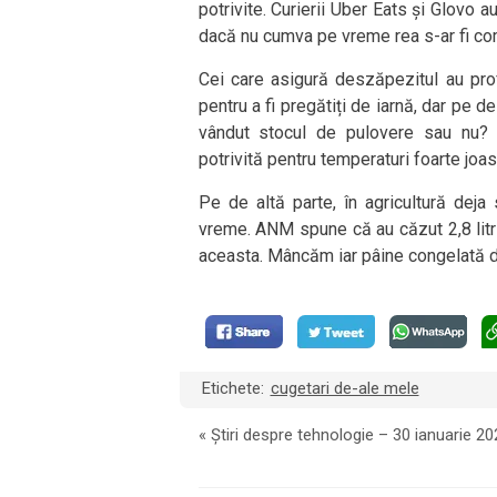
potrivite. Curierii Uber Eats și Glovo a
dacă nu cumva pe vreme rea s-ar fi co
Cei care asigură deszăpezitul au pro
pentru a fi pregătiți de iarnă, dar pe de
vândut stocul de pulovere sau nu? 
potrivită pentru temperaturi foarte joa
Pe de altă parte, în agricultură dej
vreme. ANM spune că au căzut 2,8 litr
aceasta. Mâncăm iar pâine congelată di
Etichete:
cugetari de-ale mele
«
Știri despre tehnologie – 30 ianuarie 20