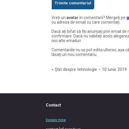
Vreți un
avatar
în comentarii? Mergeți pe
g
cu adresa de email cu care comentați.
Dacă ați bifat să fiți anunțați prin email de 
confirmare. Dacă nu validați acolo alegerea
nici alte emailuri
Comentariile nu se pot edita ulterior, așa că
lăsați un nou comentariu.
«
Știri despre tehnologie – 10 iunie 2019
Contact
Despre mine