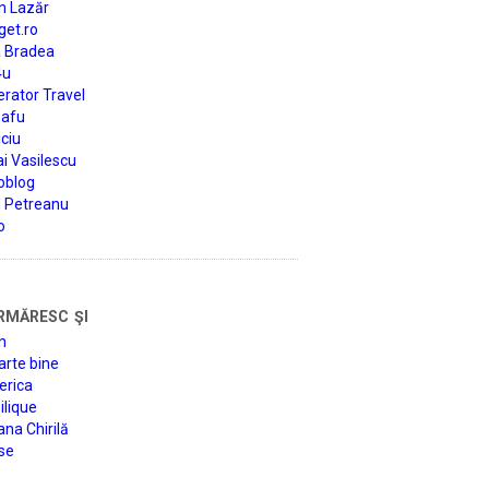
n Lazăr
get.ro
a Bradea
4u
rator Travel
afu
ciu
i Vasilescu
oblog
d Petreanu
o
rmăresc şi
n
arte bine
erica
lique
na Chirilă
se