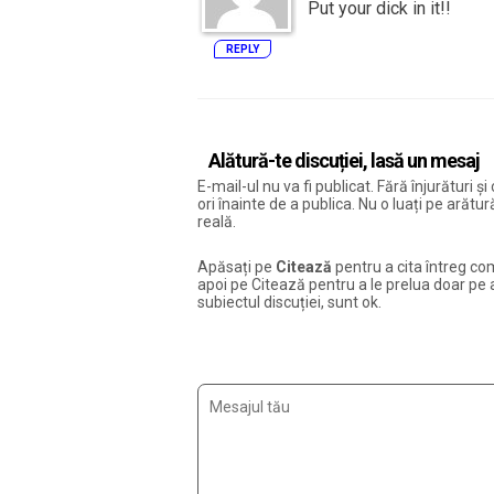
Put your dick in it!!
REPLY
Alătură-te discuției, lasă un mesaj
E-mail-ul nu va fi publicat. Fără înjurături 
ori înainte de a publica. Nu o luați pe arăt
reală.
Apăsați pe
Citează
pentru a cita întreg com
apoi pe Citează pentru a le prelua doar pe ac
subiectul discuției, sunt ok.