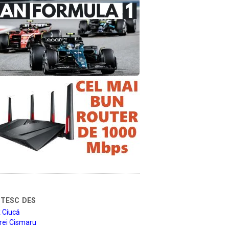
tesc des
 Ciucă
rei Cismaru