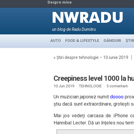
Despre mine
un blog de Radu Dumitru
AUTO
FOOD & LIFESTYLE
GÂNDURI
ȘTIR
«
Știri despre tehnologie – 10 iunie 2019
Creepiness level 1000 la h
10 Jun 2019 ·
TEHNOLOGIE
·
5 comentarii
Un muzician japonez numit
doooo
proie
știu dacă sunt extraordinare, grotești s
Mai jos vedeți carcasa de iPhone ca
Hannibal Lecter. Dă un înțeles nou term