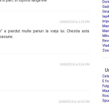
 in parc si toporul langa ele.
Dori
Gad
Gin
Iași
Impe
10/06/2019 la 1:25 PM
Man
a pierdut multe pariuri la viața lui. Chestia asta
Mari
Miha
pasiune.
Rev
Vla
Zos
10/06/2019 la 3:04 PM
U
Ceti
E fo
Fulg
Mazi
Roxa
Spu
11/06/2019 la 10:42 AM