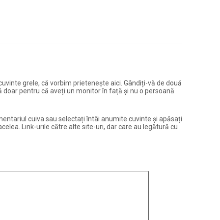
și cuvinte grele, că vorbim prietenește aici. Gândiți-vă de două
ură doar pentru că aveți un monitor în față și nu o persoană
entariul cuiva sau selectați întâi anumite cuvinte și apăsați
elea. Link-urile către alte site-uri, dar care au legătură cu