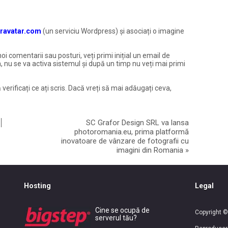
ravatar.com
(un serviciu Wordpress) și asociați o imagine
noi comentarii sau posturi, veți primi inițial un email de
, nu se va activa sistemul și după un timp nu veți mai primi
 verificați ce ați scris. Dacă vreți să mai adăugați ceva,
SC Grafor Design SRL va lansa
photoromania.eu, prima platformă
inovatoare de vânzare de fotografii cu
imagini din Romania
»
Hosting
Legal
Cine se ocupă de
Copyright ©
serverul tău?