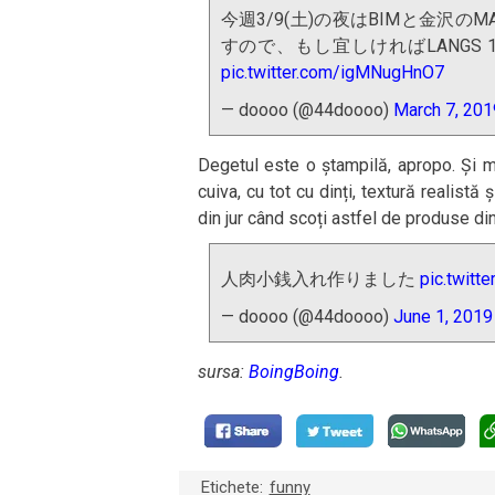
今週3/9(土)の夜はBIMと金沢
すので、もし宜しければLANGS
pic.twitter.com/igMNugHnO7
— doooo (@44doooo)
March 7, 201
Degetul este o ștampilă, apropo. Și m
cuiva, cu tot cu dinți, textură realistă
din jur când scoți astfel de produse di
人肉小銭入れ作りました
pic.twit
— doooo (@44doooo)
June 1, 2019
sursa:
BoingBoing
.
Etichete:
funny