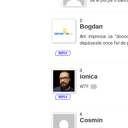
sa le pui pe o banca
Bogdan
Am impresia ca “doooo” 
depăseste orice fel de 
REPLY
ionica
WTF :))))
REPLY
Cosmin