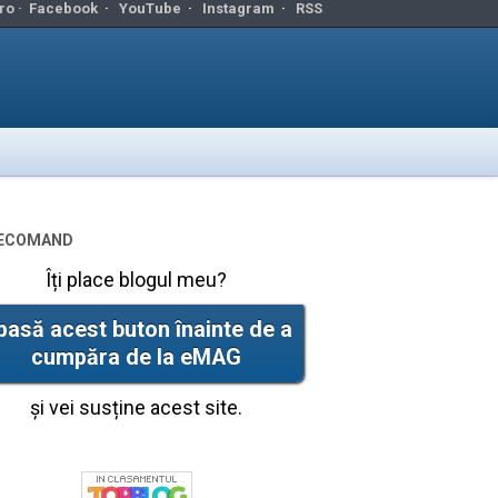
ro ·
Facebook
·
YouTube
·
Instagram
·
RSS
ecomand
Îți place blogul meu?
pasă acest buton înainte de a
cumpăra de la eMAG
și vei susține acest site.