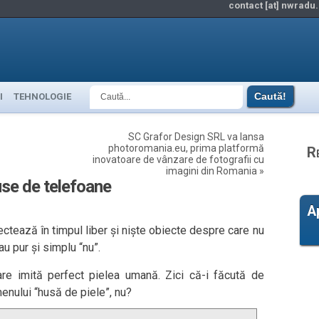
contact [at] nwradu.
I
TEHNOLOGIE
SC Grafor Design SRL va lansa
photoromania.eu, prima platformă
R
inovatoare de vânzare de fotografii cu
imagini din Romania
»
use de telefoane
A
ctează în timpul liber și niște obiecte despre care nu
au pur și simplu “nu”.
re imită perfect pielea umană. Zici că-i făcută de
enului “husă de piele”, nu?