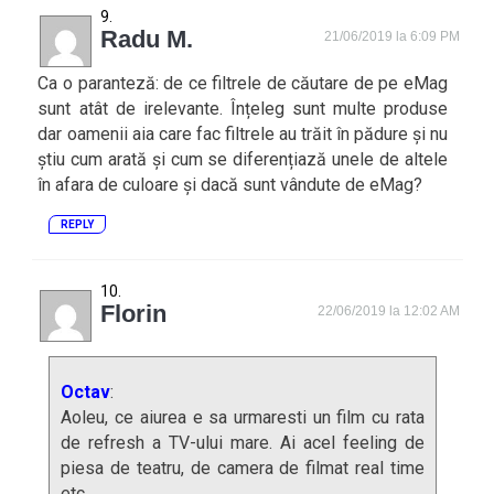
Radu M.
21/06/2019 la 6:09 PM
Ca o paranteză: de ce filtrele de căutare de pe eMag
sunt atât de irelevante. Înțeleg sunt multe produse
dar oamenii aia care fac filtrele au trăit în pădure și nu
știu cum arată și cum se diferențiază unele de altele
în afara de culoare și dacă sunt vândute de eMag?
REPLY
Florin
22/06/2019 la 12:02 AM
Octav
:
Aoleu, ce aiurea e sa urmaresti un film cu rata
de refresh a TV-ului mare. Ai acel feeling de
piesa de teatru, de camera de filmat real time
etc.