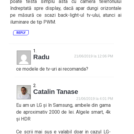
poate testa simplu asta cu camera telefonului
îndreptată spre display, dacă apar dungi orizontale
pe măsură ce scazi back-light-ul tv-ului, atunci ai
iluminare de tip PWM.
REPLY
Radu
21/06/2019 la 12:06 PM
ce modele de tv-uri ai recomanda?
Catalin Tanase
21/06/2019 la 4:01 PM
Eu am un LG și în Samsung, ambele din gama
de aproximativ 2000 de lei. Algele smart, 4k
și HDR
Ce scrii mai sus e valabil doar in cazul LG-