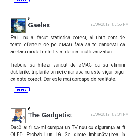
REPLY
Gaelex
21/06/2019 la 1:55 PM
Pai… nu ai facut statistica corect, ai tinut cont de
toate ofertele de pe eMAG fara sa te gandesti ca
acelasi model este listat de mai multi vanzatori.
Trebuie sa bifezi vandut de eMAG ca sa elimini
dublarile, triplarile si nici chiar asa nu este sigur sigur
ca este corect. Dar este mai aproape de realitate.
REPLY
The Gadgetist
21/06/2019 la 2:34 PM
Dacă ar fi să-mi cumpăr un TV nou cu siguranță ar fi
OLED. Probabil un LG. Se simte îmbunătățirea în