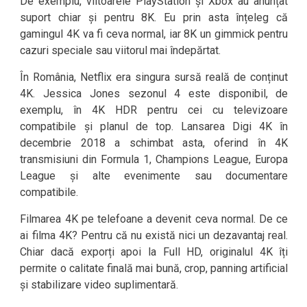
De exemplu, viitoarele PlayStation și Xbox au anunțat
suport chiar și pentru 8K. Eu prin asta înțeleg că
gamingul 4K va fi ceva normal, iar 8K un gimmick pentru
cazuri speciale sau viitorul mai îndepărtat.
În România, Netflix era singura sursă reală de conținut
4K. Jessica Jones sezonul 4 este disponibil, de
exemplu, în 4K HDR pentru cei cu televizoare
compatibile și planul de top. Lansarea Digi 4K în
decembrie 2018 a schimbat asta, oferind în 4K
transmisiuni din Formula 1, Champions League, Europa
League și alte evenimente sau documentare
compatibile.
Filmarea 4K pe telefoane a devenit ceva normal. De ce
ai filma 4K? Pentru că nu există nici un dezavantaj real.
Chiar dacă exporți apoi la Full HD, originalul 4K îți
permite o calitate finală mai bună, crop, panning artificial
și stabilizare video suplimentară.