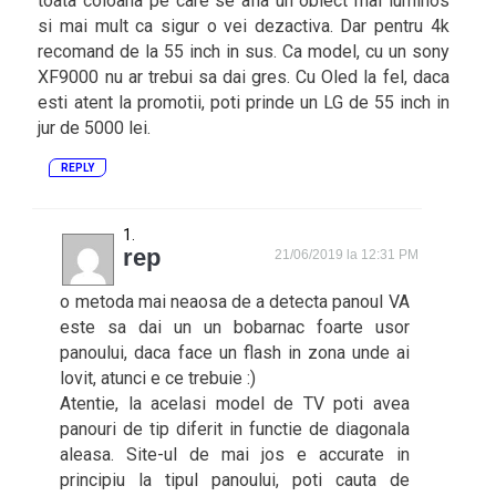
toata coloana pe care se afla un obiect mai luminos
si mai mult ca sigur o vei dezactiva. Dar pentru 4k
recomand de la 55 inch in sus. Ca model, cu un sony
XF9000 nu ar trebui sa dai gres. Cu Oled la fel, daca
esti atent la promotii, poti prinde un LG de 55 inch in
jur de 5000 lei.
REPLY
rep
21/06/2019 la 12:31 PM
o metoda mai neaosa de a detecta panoul VA
este sa dai un un bobarnac foarte usor
panoului, daca face un flash in zona unde ai
lovit, atunci e ce trebuie :)
Atentie, la acelasi model de TV poti avea
panouri de tip diferit in functie de diagonala
aleasa. Site-ul de mai jos e accurate in
principiu la tipul panoului, poti cauta de