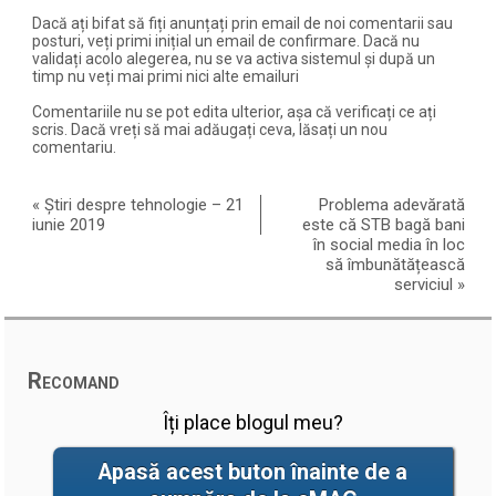
Dacă ați bifat să fiți anunțați prin email de noi comentarii sau
posturi, veți primi inițial un email de confirmare. Dacă nu
validați acolo alegerea, nu se va activa sistemul și după un
timp nu veți mai primi nici alte emailuri
Comentariile nu se pot edita ulterior, așa că verificați ce ați
scris. Dacă vreți să mai adăugați ceva, lăsați un nou
comentariu.
«
Știri despre tehnologie – 21
Problema adevărată
iunie 2019
este că STB bagă bani
în social media în loc
să îmbunătățească
serviciul
»
Recomand
Îți place blogul meu?
Apasă acest buton înainte de a