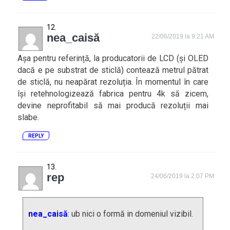
nea_caisă
22/06/2019 la 9:21 AM
Așa pentru referință, la producatorii de LCD (și OLED
dacă e pe substrat de sticlă) contează metrul pătrat
de sticlă, nu neapărat rezoluția. În momentul în care
își retehnologizează fabrica pentru 4k să zicem,
devine neprofitabil să mai producă rezoluții mai
slabe.
REPLY
rep
24/06/2019 la 2:07 PM
nea_caisă
: ub nici o formă in domeniul vizibil.