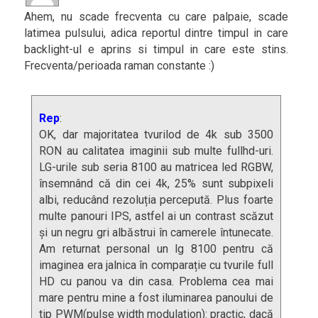
Ahem, nu scade frecventa cu care palpaie, scade
latimea pulsului, adica reportul dintre timpul in care
backlight-ul e aprins si timpul in care este stins.
Frecventa/perioada raman constante :)
Rep
:
OK, dar majoritatea tvurilod de 4k sub 3500
RON au calitatea imaginii sub multe fullhd-uri.
LG-urile sub seria 8100 au matricea led RGBW,
însemnând că din cei 4k, 25% sunt subpixeli
albi, reducând rezoluția percepută. Plus foarte
multe panouri IPS, astfel ai un contrast scăzut
și un negru gri albăstrui în camerele întunecate.
Am returnat personal un lg 8100 pentru că
imaginea era jalnica în comparație cu tvurile full
HD cu panou va din casa. Problema cea mai
mare pentru mine a fost iluminarea panoului de
tip PWM(pulse width modulation): practic, dacă