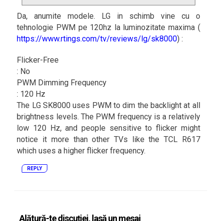
Da, anumite modele. LG in schimb vine cu o
tehnologie PWM pe 120hz la luminozitate maxima (
https://www.rtings.com/tv/reviews/lg/sk8000
) :
Flicker-Free
: No
PWM Dimming Frequency
: 120 Hz
The LG SK8000 uses PWM to dim the backlight at all
brightness levels. The PWM frequency is a relatively
low 120 Hz, and people sensitive to flicker might
notice it more than other TVs like the TCL R617
which uses a higher flicker frequency.
REPLY
Alătură-te discuției, lasă un mesaj