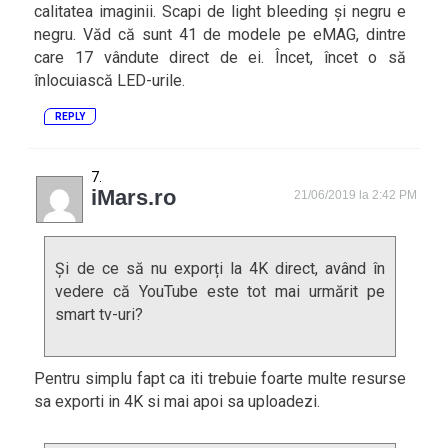
calitatea imaginii. Scapi de light bleeding și negru e
negru. Văd că sunt 41 de modele pe eMAG, dintre
care 17 vândute direct de ei. Încet, încet o să
înlocuiască LED-urile.
REPLY
iMars.ro
21/06/2019 la 2:42 PM
Și de ce să nu exporți la 4K direct, având în
vedere că YouTube este tot mai urmărit pe
smart tv-uri?
Pentru simplu fapt ca iti trebuie foarte multe resurse
sa exporti in 4K si mai apoi sa uploadezi.