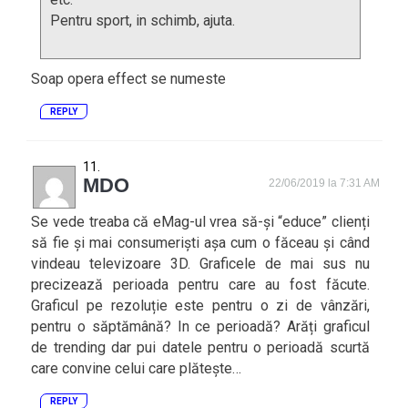
Pentru sport, in schimb, ajuta.
Soap opera effect se numeste
REPLY
MDO
22/06/2019 la 7:31 AM
Se vede treaba că eMag-ul vrea să-și “educe” clienți
să fie și mai consumeriști așa cum o făceau și când
vindeau televizoare 3D. Graficele de mai sus nu
precizează perioada pentru care au fost făcute.
Graficul pe rezoluție este pentru o zi de vânzări,
pentru o săptămână? In ce perioadă? Arăți graficul
de trending dar pui datele pentru o perioadă scurtă
care convine celui care plătește…
REPLY