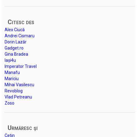
Citesc des
Alex Ciucă
Andrei Cismaru
Dorin Lazăr
Gadget.ro
Gina Bradea
Iași4u
Imperator Travel
Manafu
Mariciu
Mihai Vasilescu
Revoblog
Vlad Petreanu
Zoso
Urmăresc şi
Cetin