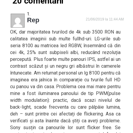
20 comentarii
Rep
21/06/2019 la 11:44 AM
OK, dar majoritatea tvurilod de 4k sub 3500 RON au
calitatea imaginii sub multe fullhd-uri. LG-urile sub
seria 8100 au matricea led RGBW, însemnând că din
cei 4k, 25% sunt subpixeli albi, reducând rezoluția
percepută. Plus foarte multe panouri IPS, astfel ai un
contrast scăzut și un negru gri albăstrui în camerele
întunecate. Am returnat personal un lg 8100 pentru că
imaginea era jalnica în comparație cu tvurile full HD
cu panou va din casa. Problema cea mai mare pentru
mine a fost iluminarea panoului de tip PWM(pulse
width modulation): practic, dacă scazi nivelul de
back-light, scade frecventa cu care pâlpâie lumina,
deh – sunt printre cei afectați de flickering. Asa ca
verificati și asta înainte dacă știți ca aveți probleme.
Sony susțin ca panourile lor sunt flicker free. Se