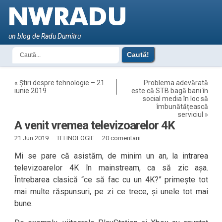
un blog de Radu Dumitru
«
Știri despre tehnologie – 21
Problema adevărată
iunie 2019
este că STB bagă bani în
social media în loc să
îmbunătățească
serviciul
»
A venit vremea televizoarelor 4K
21 Jun 2019 ·
TEHNOLOGIE
·
20 comentarii
Mi se pare că asistăm, de minim un an, la intrarea
televizoarelor 4K în mainstream, ca să zic așa.
Întrebarea clasică “ce să fac cu un 4K?” primește tot
mai multe răspunsuri, pe zi ce trece, și unele tot mai
bune.