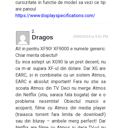
curiozitate in functie de model sa vezi ce tip
are panoul
https://www.displayspecifications.com/
Dragos
26/06/2019 la 9:01 PM
All in pentru XF90! XF9000 e numele generic.
Chiar merita obiectul!
Eu inca astept un XG90 la un pret decent, nu
ca m-ar supara XF-ul din dotare. Dar XG are
EARC, si in combinatie cu un sistem Atmos,
EARC e absolut important! Fara nu stie sa
scoata Atmos din TV. Deci nu merge Atmos
din Netflix (stiu, saraca fata bogata) dar e o
problema nesimtita! Obiectul muncii e
acoperit, filme cu Atmos din media player
(traiasca torrent fara limita de download!)
sau din bluray – ambele merg perfect! Dar
Netflix are filme cu Atmos si daca TV-ul nu