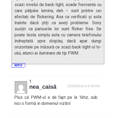
scazi nivelul de back-light, scade frecventa cu
care pâlpâie lumina, deh – sunt printre cei
afectați de flickering. Asa ca verificati și asta
înainte dacă știți ca aveți probleme. Sony
susțin ca panourile lor sunt flicker free. Se
poate testa simplu asta cu camera telefonului
îndreptată spre display, dacă apar dungi
orizontale pe măsură ce scazi back-light-ul tv-
ului, atunci ai iluminare de tip PWM.
REPLY
nea_caisă
22/06/2019 la 9:26 AM
Plus că PWM-ul e de fapt pe la 1khz, sub
nici o formă in domeniul vizibil.