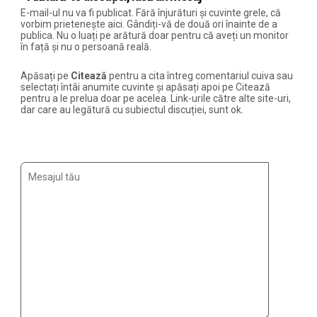
E-mail-ul nu va fi publicat. Fără înjurături și cuvinte grele, că
vorbim prietenește aici. Gândiți-vă de două ori înainte de a
publica. Nu o luați pe arătură doar pentru că aveți un monitor
în față și nu o persoană reală.
Apăsați pe
Citează
pentru a cita întreg comentariul cuiva sau
selectați întâi anumite cuvinte și apăsați apoi pe Citează
pentru a le prelua doar pe acelea. Link-urile către alte site-uri,
dar care au legătură cu subiectul discuției, sunt ok.