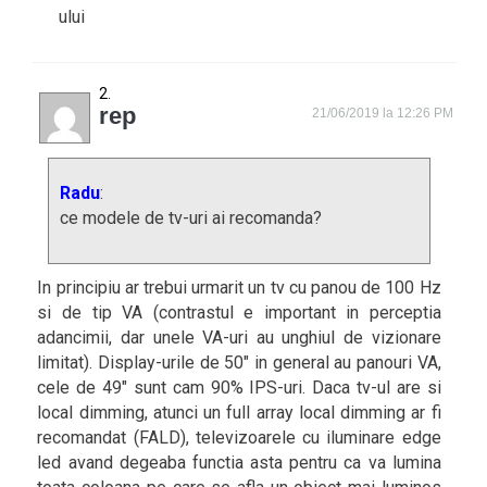
ului
rep
21/06/2019 la 12:26 PM
Radu
:
ce modele de tv-uri ai recomanda?
In principiu ar trebui urmarit un tv cu panou de 100 Hz
si de tip VA (contrastul e important in perceptia
adancimii, dar unele VA-uri au unghiul de vizionare
limitat). Display-urile de 50″ in general au panouri VA,
cele de 49″ sunt cam 90% IPS-uri. Daca tv-ul are si
local dimming, atunci un full array local dimming ar fi
recomandat (FALD), televizoarele cu iluminare edge
led avand degeaba functia asta pentru ca va lumina