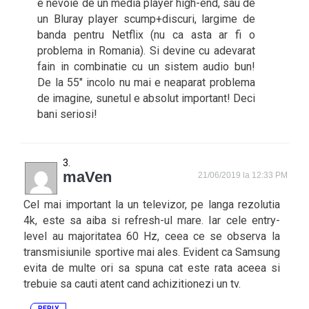
e nevoie de un media player high-end, sau de
un Bluray player scump+discuri, largime de
banda pentru Netflix (nu ca asta ar fi o
problema in Romania). Si devine cu adevarat
fain in combinatie cu un sistem audio bun!
De la 55″ incolo nu mai e neaparat problema
de imagine, sunetul e absolut important! Deci
bani seriosi!
maVen
21/06/2019 la 12:33 PM
Cel mai important la un televizor, pe langa rezolutia
4k, este sa aiba si refresh-ul mare. Iar cele entry-
level au majoritatea 60 Hz, ceea ce se observa la
transmisiunile sportive mai ales. Evident ca Samsung
evita de multe ori sa spuna cat este rata aceea si
trebuie sa cauti atent cand achizitionezi un tv.
REPLY