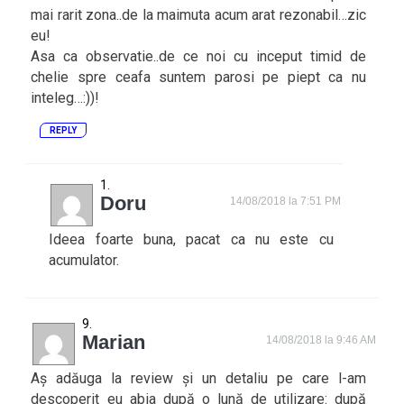
mai rarit zona..de la maimuta acum arat rezonabil…zic
eu!
Asa ca observatie..de ce noi cu inceput timid de
chelie spre ceafa suntem parosi pe piept ca nu
inteleg…:))!
REPLY
Doru
14/08/2018 la 7:51 PM
Ideea foarte buna, pacat ca nu este cu
acumulator.
Marian
14/08/2018 la 9:46 AM
Aș adăuga la review și un detaliu pe care l-am
descoperit eu abia după o lună de utilizare: după