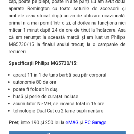
cap, poate pe piept, poate în alte părți. Eu am avut două
aparate Remington cu toate seturile de accesorii și
ambele s-au stricat după un an de utilizare ocazională:
primul n-a mai pornit într-o zi, al doilea nu funcționa nici
măcar 1 minut după 24 de ore de ținut la încărcare. Așa
că am renunțat la această marcă și am luat un Philips
MG5730/15 la finalul anului trecut, la o campanie de
reduceri.
Specificații Philips MG5730/15:
aparat 11 în 1 de tuns barbă sau păr corporal
autonomie 80 de ore
poate fi folosit în duș
husă și perie de curățat incluse
acumulator Ni-MH, se încarcă total în 16 ore
tehnologie Dual Cut cu 2 lame suplimentare
Preț
: între 190 și 250 lei la
eMAG
și
PC Garage
.