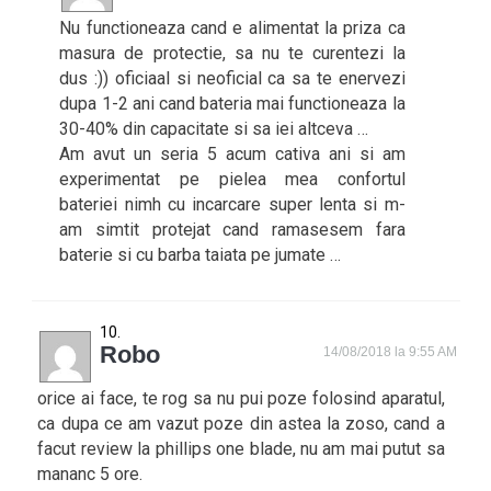
Nu functioneaza cand e alimentat la priza ca
masura de protectie, sa nu te curentezi la
dus :)) oficiaal si neoficial ca sa te enervezi
dupa 1-2 ani cand bateria mai functioneaza la
30-40% din capacitate si sa iei altceva …
Am avut un seria 5 acum cativa ani si am
experimentat pe pielea mea confortul
bateriei nimh cu incarcare super lenta si m-
am simtit protejat cand ramasesem fara
baterie si cu barba taiata pe jumate …
Robo
14/08/2018 la 9:55 AM
orice ai face, te rog sa nu pui poze folosind aparatul,
ca dupa ce am vazut poze din astea la zoso, cand a
facut review la phillips one blade, nu am mai putut sa
mananc 5 ore.