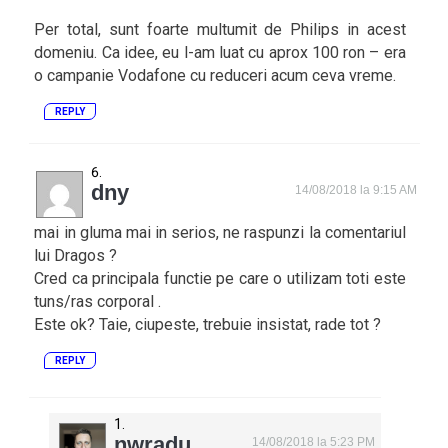
Per total, sunt foarte multumit de Philips in acest
domeniu. Ca idee, eu l-am luat cu aprox 100 ron – era
o campanie Vodafone cu reduceri acum ceva vreme.
REPLY
dny
14/08/2018 la 9:15 AM
mai in gluma mai in serios, ne raspunzi la comentariul
lui Dragos ?
Cred ca principala functie pe care o utilizam toti este
tuns/ras corporal .
Este ok? Taie, ciupeste, trebuie insistat, rade tot ?
REPLY
nwradu
14/08/2018 la 5:23 PM