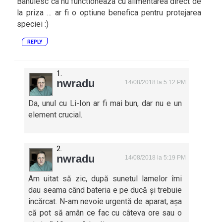
Banuiesc ca nu functioneaza cu alimentarea direct de
la priza … ar fi o optiune benefica pentru protejarea
speciei :)
REPLY
nwradu
14/08/2018 la 5:12 PM
Da, unul cu Li-Ion ar fi mai bun, dar nu e un
element crucial.
nwradu
14/08/2018 la 5:19 PM
Am uitat să zic, după sunetul lamelor îmi
dau seama când bateria e pe ducă și trebuie
încărcat. N-am nevoie urgentă de aparat, așa
că pot să amân ce fac cu câteva ore sau o