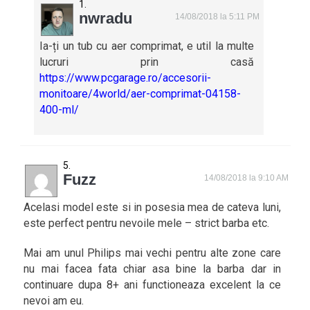
nwradu
14/08/2018 la 5:11 PM
Ia-ți un tub cu aer comprimat, e util la multe
lucruri prin casă
https://www.pcgarage.ro/accesorii-
monitoare/4world/aer-comprimat-04158-
400-ml/
Fuzz
14/08/2018 la 9:10 AM
Acelasi model este si in posesia mea de cateva luni,
este perfect pentru nevoile mele – strict barba etc.
Mai am unul Philips mai vechi pentru alte zone care
nu mai facea fata chiar asa bine la barba dar in
continuare dupa 8+ ani functioneaza excelent la ce
nevoi am eu.