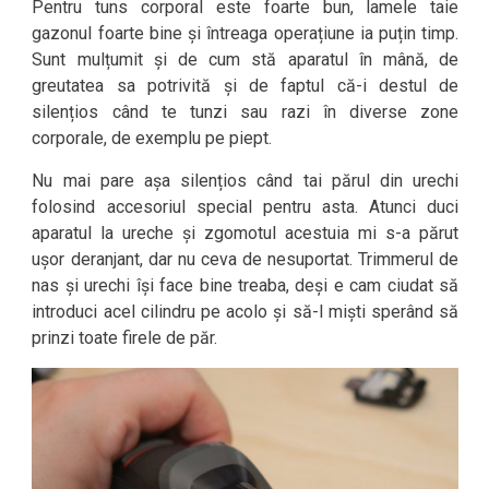
Pentru tuns corporal este foarte bun, lamele taie
gazonul foarte bine și întreaga operațiune ia puțin timp.
Sunt mulțumit și de cum stă aparatul în mână, de
greutatea sa potrivită și de faptul că-i destul de
silențios când te tunzi sau razi în diverse zone
corporale, de exemplu pe piept.
Nu mai pare așa silențios când tai părul din urechi
folosind accesoriul special pentru asta. Atunci duci
aparatul la ureche și zgomotul acestuia mi s-a părut
ușor deranjant, dar nu ceva de nesuportat. Trimmerul de
nas și urechi își face bine treaba, deși e cam ciudat să
introduci acel cilindru pe acolo și să-l miști sperând să
prinzi toate firele de păr.