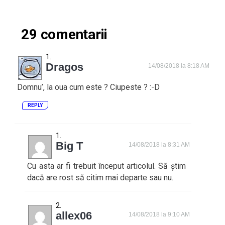
29 comentarii
Dragos
14/08/2018 la 8:18 AM
Domnu’, la oua cum este ? Ciupeste ? :-D
REPLY
Big T
14/08/2018 la 8:31 AM
Cu asta ar fi trebuit început articolul. Să știm
dacă are rost să citim mai departe sau nu.
allex06
14/08/2018 la 9:10 AM