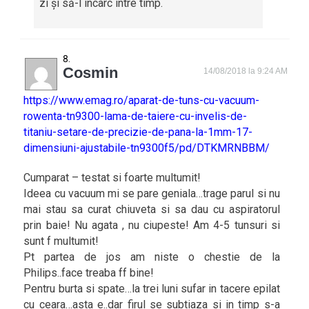
zi și să-l încarc între timp.
Cosmin
14/08/2018 la 9:24 AM
https://www.emag.ro/aparat-de-tuns-cu-vacuum-
rowenta-tn9300-lama-de-taiere-cu-invelis-de-
titaniu-setare-de-precizie-de-pana-la-1mm-17-
dimensiuni-ajustabile-tn9300f5/pd/DTKMRNBBM/
Cumparat – testat si foarte multumit!
Ideea cu vacuum mi se pare geniala…trage parul si nu
mai stau sa curat chiuveta si sa dau cu aspiratorul
prin baie! Nu agata , nu ciupeste! Am 4-5 tunsuri si
sunt f multumit!
Pt partea de jos am niste o chestie de la
Philips..face treaba ff bine!
Pentru burta si spate…la trei luni sufar in tacere epilat
cu ceara…asta e..dar firul se subtiaza si in timp s-a