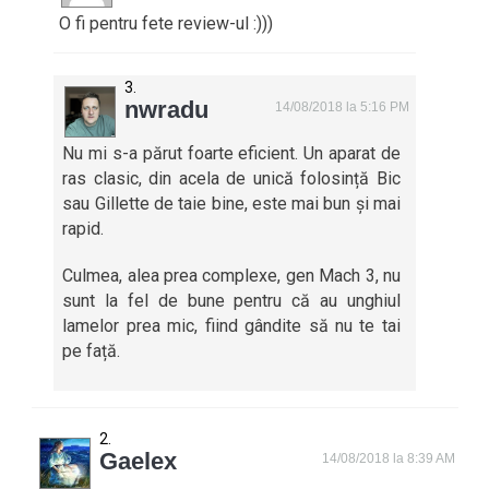
O fi pentru fete review-ul :)))
nwradu
14/08/2018 la 5:16 PM
Nu mi s-a părut foarte eficient. Un aparat de
ras clasic, din acela de unică folosință Bic
sau Gillette de taie bine, este mai bun și mai
rapid.
Culmea, alea prea complexe, gen Mach 3, nu
sunt la fel de bune pentru că au unghiul
lamelor prea mic, fiind gândite să nu te tai
pe față.
Gaelex
14/08/2018 la 8:39 AM