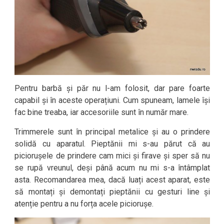
Pentru barbă și păr nu l-am folosit, dar pare foarte
capabil și în aceste operațiuni. Cum spuneam, lamele își
fac bine treaba, iar accesoriile sunt în număr mare.
Trimmerele sunt în principal metalice și au o prindere
solidă cu aparatul. Pieptănii mi s-au părut că au
piciorușele de prindere cam mici și firave și sper să nu
se rupă vreunul, deși până acum nu mi s-a întâmplat
asta. Recomandarea mea, dacă luați acest aparat, este
să montați și demontați pieptănii cu gesturi line și
atenție pentru a nu forța acele piciorușe.