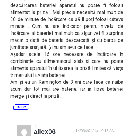
descărcarea bateriei aparatul nu poate fi folosit
alimentat la priză . Mai precis necesită mai mult de
30 de minute de încărcare ca să îl poți folosi câteva
minute . Cum nu are indicator pentru nivelul de
încărcare al bateriei mai mult ca sigur vei fi surprins
măcar o dată de bateria descărcată și cu barba pe
jumătate aranjată. Și nu am avut ce face .
Așadar acele 16 ore necesare de încărcare în
combinație cu alimentatorul slab și care nu poate
alimenta aparatul în utilizarea la priză limitează viața
trimer-ului la viața bateriei.
Am și eu un Remington de 3 ani care face ca naiba
acum dar tot mai are baterie, iar în lipsa bateriei
merge și direct la priză .
REPLY
allex06
14/08/2018 la 10:16 AM