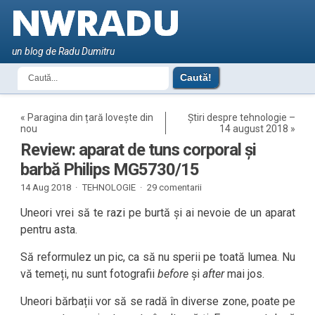
un blog de Radu Dumitru
«
Paragina din țară lovește din
Știri despre tehnologie –
nou
14 august 2018
»
Review: aparat de tuns corporal și
barbă Philips MG5730/15
14 Aug 2018 ·
TEHNOLOGIE
·
29 comentarii
Uneori vrei să te razi pe burtă și ai nevoie de un aparat
pentru asta.
Să reformulez un pic, ca să nu sperii pe toată lumea. Nu
vă temeți, nu sunt fotografii
before
și
after
mai jos.
Uneori bărbații vor să se radă în diverse zone, poate pe