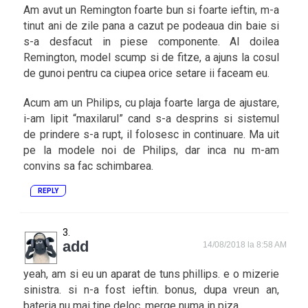
Am avut un Remington foarte bun si foarte ieftin, m-a
tinut ani de zile pana a cazut pe podeaua din baie si
s-a desfacut in piese componente. Al doilea
Remington, model scump si de fitze, a ajuns la cosul
de gunoi pentru ca ciupea orice setare ii faceam eu.
Acum am un Philips, cu plaja foarte larga de ajustare,
i-am lipit “maxilarul” cand s-a desprins si sistemul
de prindere s-a rupt, il folosesc in continuare. Ma uit
pe la modele noi de Philips, dar inca nu m-am
convins sa fac schimbarea.
REPLY
add
14/08/2018 la 8:58 AM
yeah, am si eu un aparat de tuns phillips. e o mizerie
sinistra. si n-a fost ieftin. bonus, dupa vreun an,
bateria nu mai tine deloc, merge numa in piza.