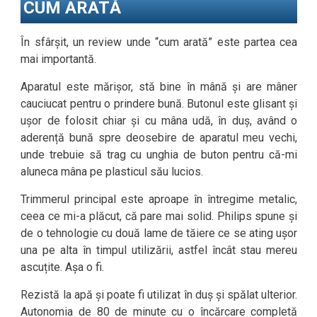
CUM ARATĂ
În sfârșit, un review unde “cum arată” este partea cea
mai importantă.
Aparatul este mărișor, stă bine în mână și are mâner
cauciucat pentru o prindere bună. Butonul este glisant și
ușor de folosit chiar și cu mâna udă, în duș, având o
aderență bună spre deosebire de aparatul meu vechi,
unde trebuie să trag cu unghia de buton pentru că-mi
aluneca mâna pe plasticul său lucios.
Trimmerul principal este aproape în întregime metalic,
ceea ce mi-a plăcut, că pare mai solid. Philips spune și
de o tehnologie cu două lame de tăiere ce se ating ușor
una pe alta în timpul utilizării, astfel încât stau mereu
ascuțite. Așa o fi.
Rezistă la apă și poate fi utilizat în duș și spălat ulterior.
Autonomia de 80 de minute cu o încărcare completă