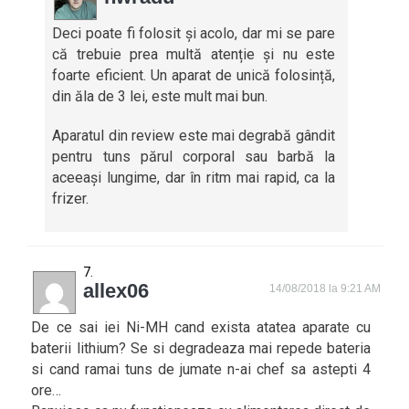
Deci poate fi folosit și acolo, dar mi se pare
că trebuie prea multă atenție și nu este
foarte eficient. Un aparat de unică folosință,
din ăla de 3 lei, este mult mai bun.
Aparatul din review este mai degrabă gândit
pentru tuns părul corporal sau barbă la
aceeași lungime, dar în ritm mai rapid, ca la
frizer.
allex06
14/08/2018 la 9:21 AM
De ce sai iei Ni-MH cand exista atatea aparate cu
baterii lithium? Se si degradeaza mai repede bateria
si cand ramai tuns de jumate n-ai chef sa astepti 4
ore…