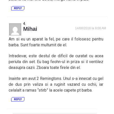
REPLY
Mihai
14/08/2018 la 9:08 AM
Am si eu un aparat la fel, pe care il folosesc pentru
barba. Sunt foarte multumit de el.
Intradevar, este destul de dificil de curatat cu acea
periuta din set. Eu bag feohn-ul in priza si il ventilez
deasupra cazii. Zboara toate firele din el.
Inainte am avut 2 Remingtons. Unul s-a innecat cu gel
de dus prin valiza si a ruginit vazand cu ochii, iar
celalalt a ramas “stirb” la acele capete pt barba.
REPLY