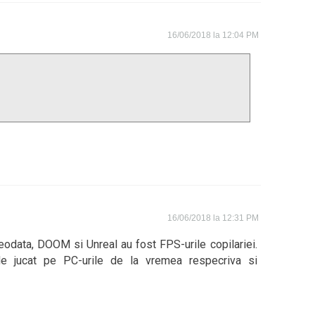
16/06/2018 la 12:04 PM
16/06/2018 la 12:31 PM
eodata, DOOM si Unreal au fost FPS-urile copilariei.
e jucat pe PC-urile de la vremea respecriva si