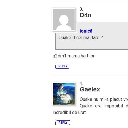
D4n
ionică
:
Quake II cel mai tare ?
q2dm1 mama hartilor
REPLY
Gaelex
Quake nu mi-a placut vr
Quake era imposibil d
incredibil de urat.
REPLY