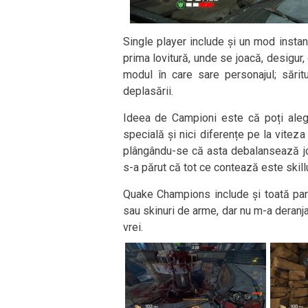
Single player include și un mod instant
prima lovitură, unde se joacă, desigur, 
modul în care sare personajul; sărit
deplasării.
Ideea de Campioni este că poți alege
specială și nici diferențe pe la vite
plângându-se că asta debalansează jocu
s-a părut că tot ce contează este skillu
Quake Champions include și toată par
sau skinuri de arme, dar nu m-a deranja
vrei.