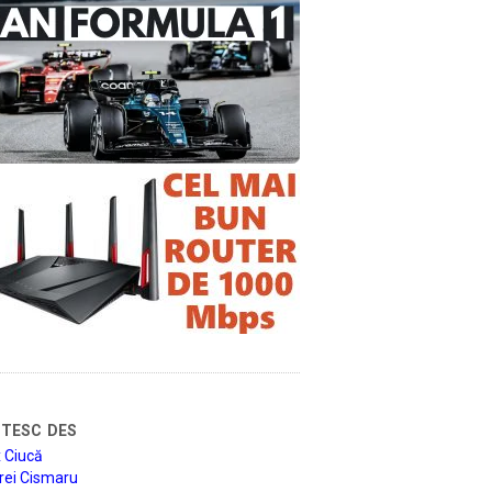
tesc des
 Ciucă
rei Cismaru