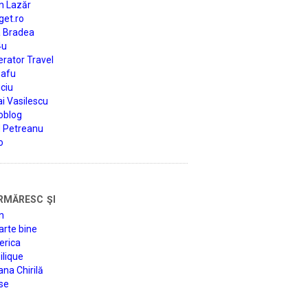
n Lazăr
get.ro
a Bradea
4u
rator Travel
afu
ciu
i Vasilescu
oblog
d Petreanu
o
rmăresc şi
n
arte bine
erica
lique
na Chirilă
se