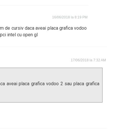
16/06/2018 la 8:19 PM
em de cursiv daca aveai placa grafica vodoo
pci intel cu open gl
17/06/2018 la 7:32 AM
ca aveai placa grafica vodoo 2 sau placa grafica