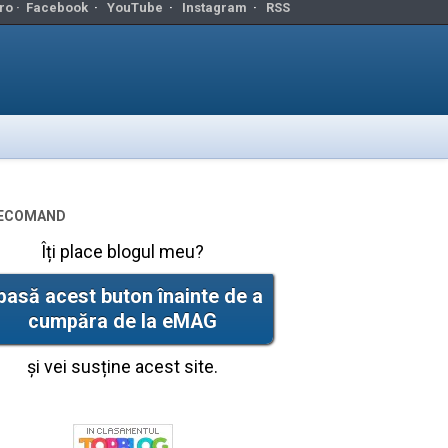
ro ·
Facebook
·
YouTube
·
Instagram
·
RSS
ecomand
Îți place blogul meu?
pasă acest buton înainte de a
cumpăra de la eMAG
și vei susține acest site.