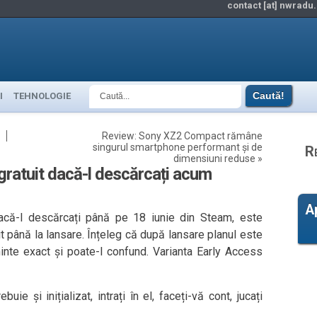
contact [at] nwradu.
I
TEHNOLOGIE
Review: Sony XZ2 Compact rămâne
singurul smartphone performant și de
R
dimensiuni reduse
»
atuit dacă-l descărcați acum
A
dacă-l descărcați până pe 18 iunie din Steam, este
t până la lansare. Înțeleg că după lansare planul este
minte exact și poate-l confund. Varianta Early Access
uie și inițializat, intrați în el, faceți-vă cont, jucați