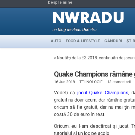
Despre mine
un blog de Radu Dumitru
AUTO
FOOD & LIFESTYLE
GÂNDURI
ȘTIR
«
Noutăți de la E3 2018: continuări de jocuri
Quake Champions rămâne gr
16 Jun 2018 ·
TEHNOLOGIE
·
13 comentarii
Vedeți că
jocul Quake Champions
, 
gratuit nu doar acum, dar rămâne gratui
oricum să fie gratuit, dar nu mai țin 
costă 30 de euro în rest.
Oricum, eu l-am descărcat și jucat. Treb
tutorialul și un joc pe acolo.