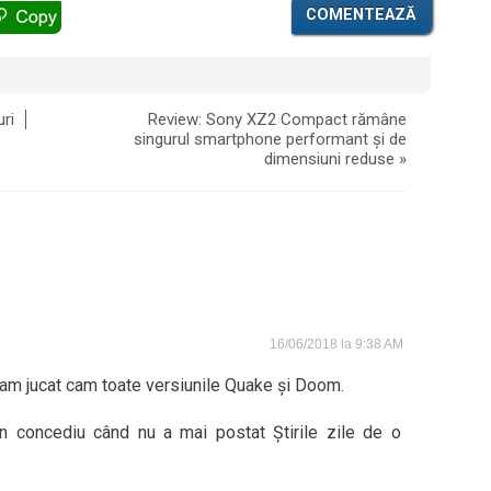
COMENTEAZĂ
ri
Review: Sony XZ2 Compact rămâne
singurul smartphone performant și de
dimensiuni reduse
»
16/06/2018 la 9:38 AM
, am jucat cam toate versiunile Quake și Doom.
n concediu când nu a mai postat Știrile zile de o