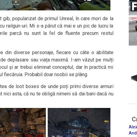
 gib, popularizat de primul Unreal, în care mori de la
cu railgun-uri. Mi s-a părut că mai e un pic de lucru la
urile parcă nu sunt la fel de fluente precum restul
 din diverse personaje, fiecare cu câte o abilitate
za de deplasare sau viața maximă. I-am văzut pe mulți
l și ar trebui eliminat conceptul, dar în practică mi
l fiecăruia. Probabil doar noobii se plâng.
tea de loot boxes de unde poți primi diverse armuri
t nici asta, că nu te obligă nimeni să dai bani dacă nu
Ci
Alex
And