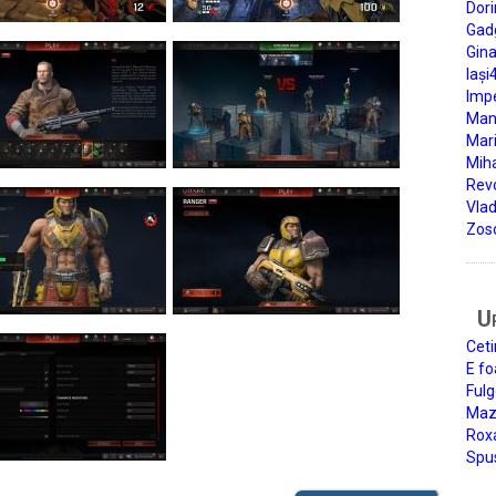
Dori
Gad
Gin
Iași
Impe
Man
Mari
Miha
Rev
Vla
Zos
U
Ceti
E fo
Fulg
Mazi
Roxa
Spu