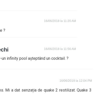
16/06/2018 la 11:20 AM
re ?
echi
16/06/2018 la 11:56 AM
r-un infinity pool așteptând un cocktail. ?
16/06/2018 la 12:04 PM
s. Mi a dat senzația de quake 2 restilizat. Quake 3