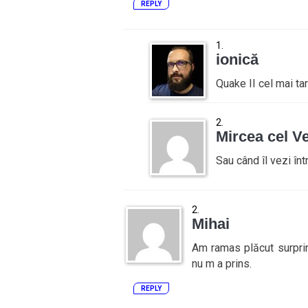
REPLY
ionică
Quake II cel mai ta
Mircea cel V
Sau când îl vezi înt
Mihai
Am ramas plăcut surprin
nu m a prins.
REPLY