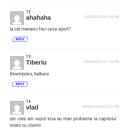
ahahaha
18/06/2018 la 6:59 PM
la cat mananci faci ceva sport?
REPLY
Tiberiu
18/06/2018 la 7:45 PM
Bineînțeles, halbere.
REPLY
vlad
18/06/2018 la 10:27 PM
din cate am vazut insa au mari probleme la capitolul
relatii cu clientii