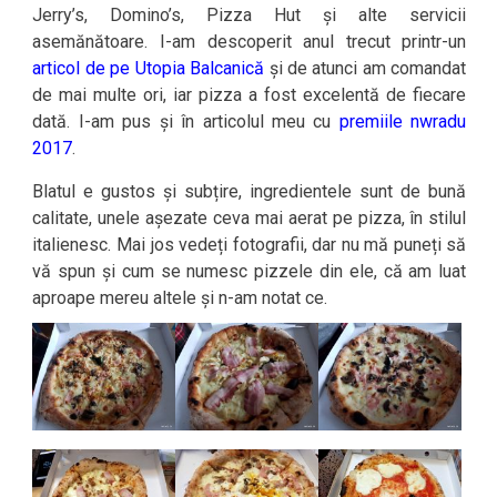
Jerry’s, Domino’s, Pizza Hut și alte servicii
asemănătoare. I-am descoperit anul trecut printr-un
articol de pe Utopia Balcanică
și de atunci am comandat
de mai multe ori, iar pizza a fost excelentă de fiecare
dată. I-am pus și în articolul meu cu
premiile nwradu
2017
.
Blatul e gustos și subțire, ingredientele sunt de bună
calitate, unele așezate ceva mai aerat pe pizza, în stilul
italienesc. Mai jos vedeți fotografii, dar nu mă puneți să
vă spun și cum se numesc pizzele din ele, că am luat
aproape mereu altele și n-am notat ce.