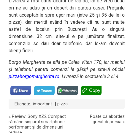
Livrarea a fost satisfăcător de rapidă, iar de vreo două
ori ne-au adus și un desert din partea casei. Prețurile
sunt acceptabile spre ușor mari (între 25 și 35 de lei o
pizza), dar merită având în vedere că nu sunt multe
astfel de localuri prin București. Au o singură
dimensiune, 32 cm, site-ul e pe jumătate finalizat,
comenzile se dau doar telefonic, dar le-am devenit
clienți fideli.
Borgo Margherita se află pe Calea Vitan 170, iar meniul
și telefonul pentru comenzi le găsiți pe site-ul oficial
pizzaborgomargherita.ro
. Livrează în sectoarele 3 și 4.
Etichete:
important
pizza
|
«
Review: Sony XZ2 Compact
Poate că abordez
rămâne singurul smartphone
greșit depresia
»
performant și de dimensiuni
reduse