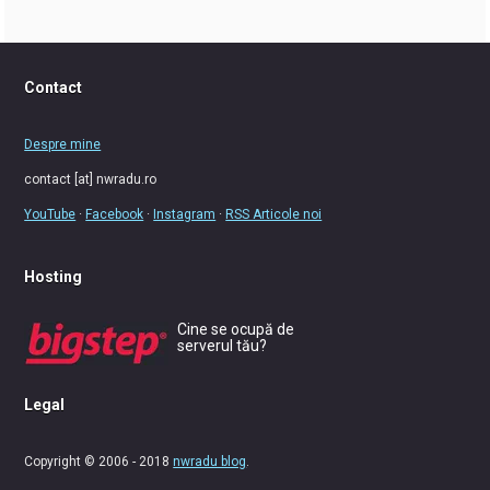
Contact
Despre mine
contact [at] nwradu.ro
YouTube
·
Facebook
·
Instagram
·
RSS Articole noi
Hosting
Cine se ocupă de
serverul tău?
Legal
Copyright © 2006 - 2018
nwradu blog
.