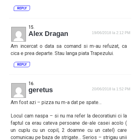
REPLY
Alex Dragan
19/06/2018 la 2:12 PM
Am incercat o data sa comand si m-au refuzat, ca
cica e prea departe. Stau langa piata Trapezului.
REPLY
geretus
20/06/2018 la 1:52 PM
Am fost azi – pizza nu m-a dat pe spate…
Locul cam naspa – si nu ma refer la decoratiuni ci la
faptul ca erau cateva persoane de-ale casei acolo (
un cuplu cu un copil, 2 doamne cu un catel) care
comunicau pe baza de strigate… Serios – strigau unii