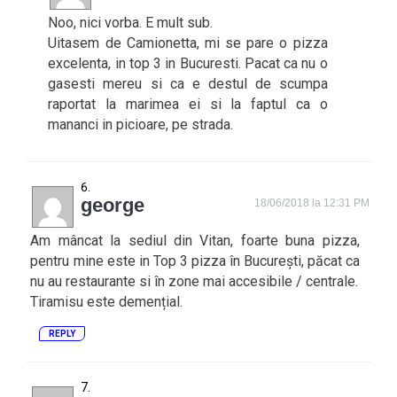
Noo, nici vorba. E mult sub.
Uitasem de Camionetta, mi se pare o pizza
excelenta, in top 3 in Bucuresti. Pacat ca nu o
gasesti mereu si ca e destul de scumpa
raportat la marimea ei si la faptul ca o
mananci in picioare, pe strada.
george
18/06/2018 la 12:31 PM
Am mâncat la sediul din Vitan, foarte buna pizza,
pentru mine este in Top 3 pizza în București, păcat ca
nu au restaurante si în zone mai accesibile / centrale.
Tiramisu este demențial.
REPLY