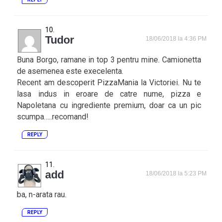
Tudor
18/06/2018 la 4:36 PM
Buna Borgo, ramane in top 3 pentru mine. Camionetta
de asemenea este execelenta.
Recent am descoperit PizzaMania la Victoriei. Nu te
lasa indus in eroare de catre nume, pizza e
Napoletana cu ingrediente premium, doar ca un pic
scumpa…..recomand!
REPLY
add
18/06/2018 la 5:23 PM
ba, n-arata rau.
REPLY