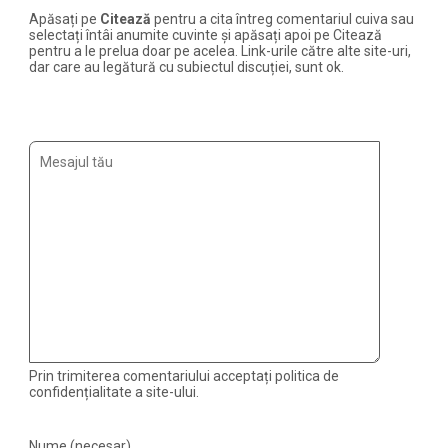
Apăsați pe
Citează
pentru a cita întreg comentariul cuiva sau
selectați întâi anumite cuvinte și apăsați apoi pe Citează
pentru a le prelua doar pe acelea. Link-urile către alte site-uri,
dar care au legătură cu subiectul discuției, sunt ok.
Prin trimiterea comentariului acceptați politica de
confidențialitate a site-ului.
Nume (necesar)