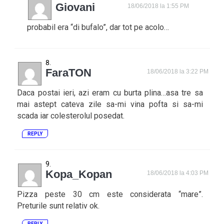
Giovani
18/06/2018 la 1:55 PM
probabil era “di bufalo”, dar tot pe acolo…
FaraTON
18/06/2018 la 3:22 PM
Daca postai ieri, azi eram cu burta plina…asa tre sa
mai astept cateva zile sa-mi vina pofta si sa-mi
scada iar colesterolul posedat.
REPLY
Kopa_Kopan
18/06/2018 la 4:03 PM
Pizza peste 30 cm este considerata “mare”.
Preturile sunt relativ ok.
REPLY