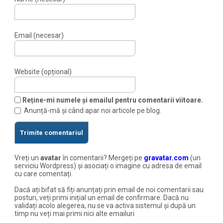
Email (necesar)
Website (opțional)
Reține-mi numele și emailul pentru comentarii viitoare.
Anunță-mă și când apar noi articole pe blog.
Vreți un
avatar
în comentarii? Mergeți pe
gravatar.com
(un
serviciu Wordpress) și asociați o imagine cu adresa de email
cu care comentați.
Dacă ați bifat să fiți anunțați prin email de noi comentarii sau
posturi, veți primi inițial un email de confirmare. Dacă nu
validați acolo alegerea, nu se va activa sistemul și după un
timp nu veți mai primi nici alte emailuri