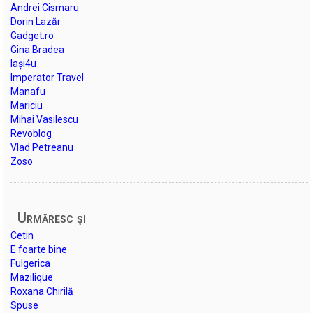
Andrei Cismaru
Dorin Lazăr
Gadget.ro
Gina Bradea
Iași4u
Imperator Travel
Manafu
Mariciu
Mihai Vasilescu
Revoblog
Vlad Petreanu
Zoso
Urmăresc şi
Cetin
E foarte bine
Fulgerica
Mazilique
Roxana Chirilă
Spuse