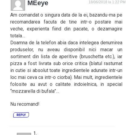
MEeye
18/06/2018 la 1:22 PM
Am comandat o singura data de la ei, bazandu-ma pe
recomandarea facuta de tine intr-o postare mai
veche, experienta fiind din pacate, o dezamagire
totala…
Doamna de la telefon abia daca intelegea denumirea
produselor, nu aveau disponibil nici macar un
sortiment din lista de aperitive (bruschetta etc.), iar
pizza a fost livrata sub orice critica (blatul rasturnat
in cutie si absolut toate ingredientele adunate intr-un
loc mai ceva ca intr-o ciorba). Mai mult, ingredientele
folosite au avut o calitate indoielnica, in special
“mozzarella di bufala”…
Nu recomand!
REPLY