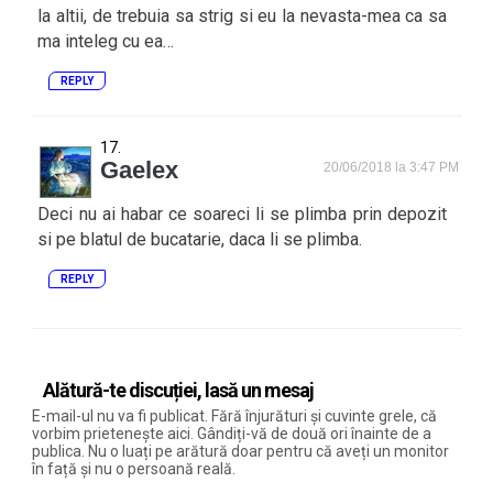
la altii, de trebuia sa strig si eu la nevasta-mea ca sa
ma inteleg cu ea…
REPLY
Gaelex
20/06/2018 la 3:47 PM
Deci nu ai habar ce soareci li se plimba prin depozit
si pe blatul de bucatarie, daca li se plimba.
REPLY
Alătură-te discuției, lasă un mesaj
E-mail-ul nu va fi publicat. Fără înjurături și cuvinte grele, că
vorbim prietenește aici. Gândiți-vă de două ori înainte de a
publica. Nu o luați pe arătură doar pentru că aveți un monitor
în față și nu o persoană reală.