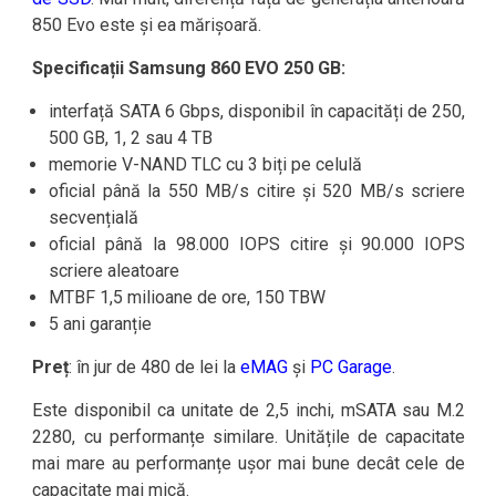
850 Evo este și ea mărișoară.
Specificații Samsung 860 EVO 250 GB:
interfață SATA 6 Gbps, disponibil în capacități de 250,
500 GB, 1, 2 sau 4 TB
memorie V-NAND TLC cu 3 biți pe celulă
oficial până la 550 MB/s citire și 520 MB/s scriere
secvențială
oficial până la 98.000 IOPS citire și 90.000 IOPS
scriere aleatoare
MTBF 1,5 milioane de ore, 150 TBW
5 ani garanție
Preț
: în jur de 480 de lei la
eMAG
și
PC Garage
.
Este disponibil ca unitate de 2,5 inchi, mSATA sau M.2
2280, cu performanțe similare. Unitățile de capacitate
mai mare au performanțe ușor mai bune decât cele de
capacitate mai mică.