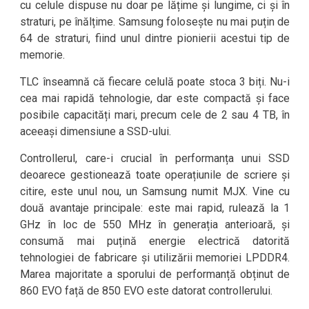
cu celule dispuse nu doar pe lățime și lungime, ci și în
straturi, pe înălțime. Samsung folosește nu mai puțin de
64 de straturi, fiind unul dintre pionierii acestui tip de
memorie.
TLC înseamnă că fiecare celulă poate stoca 3 biți. Nu-i
cea mai rapidă tehnologie, dar este compactă și face
posibile capacități mari, precum cele de 2 sau 4 TB, în
aceeași dimensiune a SSD-ului.
Controllerul, care-i crucial în performanța unui SSD
deoarece gestionează toate operațiunile de scriere și
citire, este unul nou, un Samsung numit MJX. Vine cu
două avantaje principale: este mai rapid, rulează la 1
GHz în loc de 550 MHz în generația anterioară, și
consumă mai puțină energie electrică datorită
tehnologiei de fabricare și utilizării memoriei LPDDR4.
Marea majoritate a sporului de performanță obținut de
860 EVO față de 850 EVO este datorat controllerului.