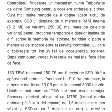
Controllerul folosește un mecanism numit TurboWrite
de către Samsung pentru a accelera scrierea și citirea.
Sunt mai multe metode de a obține acest lucru, de
exemplu SSD-ul dispune de o memorie RAM internă
(512 MB pe varianta 250 GB, mai mare pe celelalte
variante) pentru stocarea temporară a datelor înainte de
a fi scrise în memoria de stocare, ba chiar o parte a
memoriei de stocare este rezervată controllerului, care
o folosește tot într-un fel de accelerează scrierea.
După cum puteți vedea în testele de mai jos, face bine
ce face.
150 TBW înseamnă 150 TB pot fi scriși pe SSD fără a
apărea probleme sau “sectoare bad”. Cifra este mare, la
o scriere medie de 30 GB per zi înseamnă 5000 de zile.
Unitățile mai mari au TBW tot mai mare, desigur.
Samsung declară oficial și un MTBF (timpul mediu
estimat până la o defecțiune) de 1,5 milioane ore (am
văzut și SSD-uri cu 2 milioane de ore) și oferă o