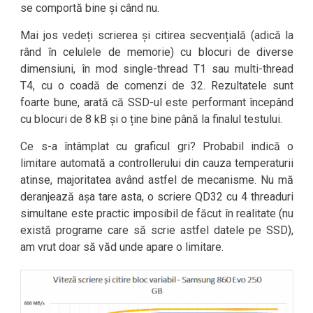
se comportă bine și când nu.
Mai jos vedeți scrierea și citirea secvențială (adică la
rând în celulele de memorie) cu blocuri de diverse
dimensiuni, în mod single-thread T1 sau multi-thread
T4, cu o coadă de comenzi de 32. Rezultatele sunt
foarte bune, arată că SSD-ul este performant începând
cu blocuri de 8 kB și o ține bine până la finalul testului.
Ce s-a întâmplat cu graficul gri? Probabil indică o
limitare automată a controllerului din cauza temperaturii
atinse, majoritatea având astfel de mecanisme. Nu mă
deranjează așa tare asta, o scriere QD32 cu 4 threaduri
simultane este practic imposibil de făcut în realitate (nu
există programe care să scrie astfel datele pe SSD),
am vrut doar să văd unde apare o limitare.