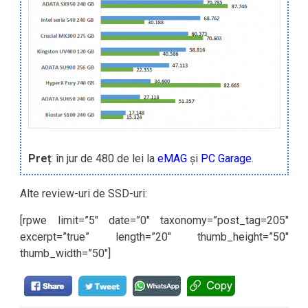
Preț
: în jur de 480 de lei la
eMAG
și
PC Garage
.
Alte review-uri de SSD-uri:
[rpwe limit=”5″ date=”0″ taxonomy=”post_tag=205″
excerpt=”true” length=”20″ thumb_height=”50″
thumb_width=”50″]