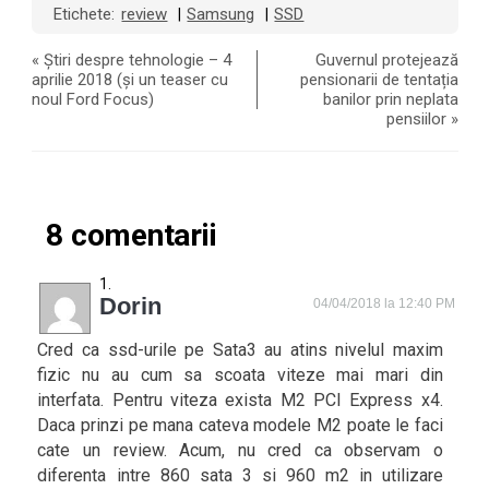
Etichete:
review
Samsung
SSD
|
|
«
Știri despre tehnologie – 4
Guvernul protejează
aprilie 2018 (și un teaser cu
pensionarii de tentația
noul Ford Focus)
banilor prin neplata
pensiilor
»
8 comentarii
Dorin
04/04/2018 la 12:40 PM
Cred ca ssd-urile pe Sata3 au atins nivelul maxim
fizic nu au cum sa scoata viteze mai mari din
interfata. Pentru viteza exista M2 PCI Express x4.
Daca prinzi pe mana cateva modele M2 poate le faci
cate un review. Acum, nu cred ca observam o
diferenta intre 860 sata 3 si 960 m2 in utilizare