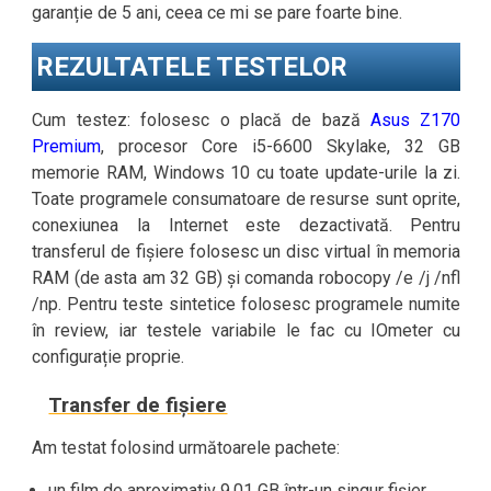
garanție de 5 ani, ceea ce mi se pare foarte bine.
REZULTATELE TESTELOR
Cum testez: folosesc o placă de bază
Asus Z170
Premium
, procesor Core i5-6600 Skylake, 32 GB
memorie RAM, Windows 10 cu toate update-urile la zi.
Toate programele consumatoare de resurse sunt oprite,
conexiunea la Internet este dezactivată. Pentru
transferul de fișiere folosesc un disc virtual în memoria
RAM (de asta am 32 GB) și comanda robocopy /e /j /nfl
/np. Pentru teste sintetice folosesc programele numite
în review, iar testele variabile le fac cu IOmeter cu
configurație proprie.
Transfer de fișiere
Am testat folosind următoarele pachete:
un film de aproximativ 9,01 GB într-un singur fișier.