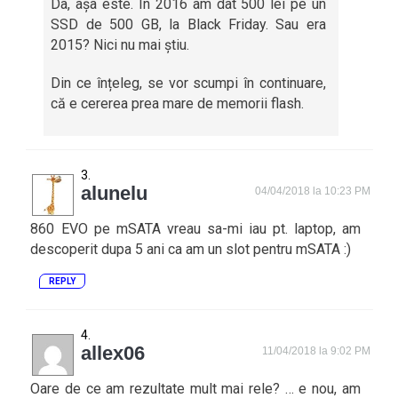
Da, așa este. În 2016 am dat 500 lei pe un
SSD de 500 GB, la Black Friday. Sau era
2015? Nici nu mai știu.
Din ce înțeleg, se vor scumpi în continuare,
că e cererea prea mare de memorii flash.
alunelu
04/04/2018 la 10:23 PM
860 EVO pe mSATA vreau sa-mi iau pt. laptop, am
descoperit dupa 5 ani ca am un slot pentru mSATA :)
REPLY
allex06
11/04/2018 la 9:02 PM
Oare de ce am rezultate mult mai rele? … e nou, am