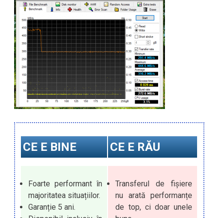
CE E BINE
CE E RĂU
Foarte performant în
Transferul de fișiere
majoritatea situațiilor.
nu arată performanțe
Garanție 5 ani.
de top, ci doar unele