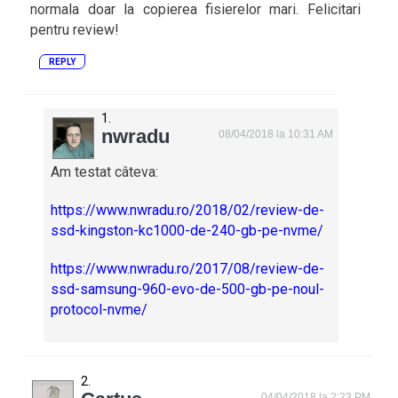
normala doar la copierea fisierelor mari. Felicitari
pentru review!
REPLY
nwradu
08/04/2018 la 10:31 AM
Am testat câteva:
https://www.nwradu.ro/2018/02/review-de-
ssd-kingston-kc1000-de-240-gb-pe-nvme/
https://www.nwradu.ro/2017/08/review-de-
ssd-samsung-960-evo-de-500-gb-pe-noul-
protocol-nvme/
04/04/2018 la 2:23 PM