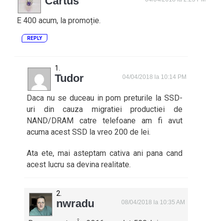
Cartus
E 400 acum, la promoție.
REPLY
Tudor
04/04/2018 la 10:14 PM
Daca nu se duceau in pom preturile la SSD-
uri din cauza migratiei productiei de
NAND/DRAM catre telefoane am fi avut
acuma acest SSD la vreo 200 de lei.
Ata ete, mai asteptam cativa ani pana cand
acest lucru sa devina realitate.
nwradu
08/04/2018 la 10:35 AM