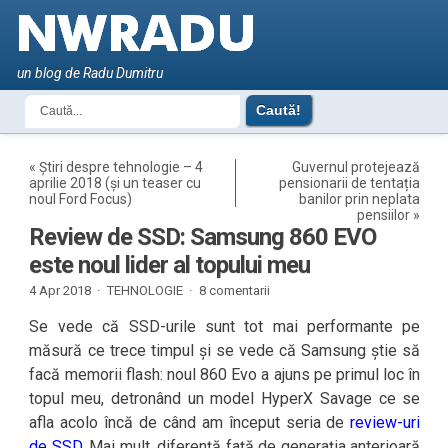
un blog de Radu Dumitru
«
Știri despre tehnologie – 4
Guvernul protejează
aprilie 2018 (și un teaser cu
pensionarii de tentația
noul Ford Focus)
banilor prin neplata
pensiilor
»
Review de SSD: Samsung 860 EVO
este noul lider al topului meu
4 Apr 2018 ·
TEHNOLOGIE
·
8 comentarii
Se vede că SSD-urile sunt tot mai performante pe
măsură ce trece timpul și se vede că Samsung știe să
facă memorii flash: noul 860 Evo a ajuns pe primul loc în
topul meu, detronând un model HyperX Savage ce se
afla acolo încă de când am început seria de
review-uri
de SSD
. Mai mult, diferență față de generația anterioară