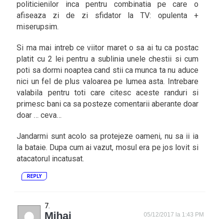
politicienilor inca pentru combinatia pe care o
afiseaza zi de zi sfidator la TV: opulenta +
miserupsim.
Si ma mai intreb ce viitor maret o sa ai tu ca postac
platit cu 2 lei pentru a sublinia unele chestii si cum
poti sa dormi noaptea cand stii ca munca ta nu aduce
nici un fel de plus valoarea pe lumea asta. Intrebare
valabila pentru toti care citesc aceste randuri si
primesc bani ca sa posteze comentarii aberante doar
doar … ceva…
Jandarmi sunt acolo sa protejeze oameni, nu sa ii ia
la bataie. Dupa cum ai vazut, mosul era pe jos lovit si
atacatorul incatusat.
REPLY
Mihai
05/12/2017 la 1:43 PM