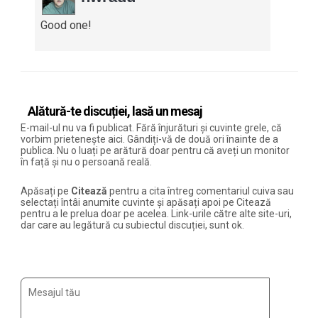
Good one!
Alătură-te discuției, lasă un mesaj
E-mail-ul nu va fi publicat. Fără înjurături și cuvinte grele, că
vorbim prietenește aici. Gândiți-vă de două ori înainte de a
publica. Nu o luați pe arătură doar pentru că aveți un monitor
în față și nu o persoană reală.
Apăsați pe
Citează
pentru a cita întreg comentariul cuiva sau
selectați întâi anumite cuvinte și apăsați apoi pe Citează
pentru a le prelua doar pe acelea. Link-urile către alte site-uri,
dar care au legătură cu subiectul discuției, sunt ok.