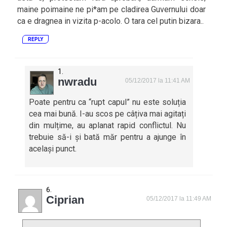
maine poimaine ne pi*am pe cladirea Guvernului doar
ca e dragnea in vizita p-acolo. O tara cel putin bizara..
REPLY
nwradu
05/12/2017 la 11:41 AM
Poate pentru ca “rupt capul” nu este soluția
cea mai bună. I-au scos pe câțiva mai agitați
din mulțime, au aplanat rapid conflictul. Nu
trebuie să-i și bată măr pentru a ajunge în
același punct.
Ciprian
05/12/2017 la 11:49 AM