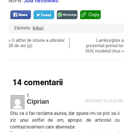
NSFW:
Julia Yaroshenko
.
Etichete:
linkuri
«
O altfel de istorie a ultimilor
Lamborghini a
20 de ani (p)
prezentat primul lor
SUV, modelul Urus
»
14 comentarii
Ciprian
05/12/2017 la 10:12 AM
Stiu ca ii fac reclama aiurea, dar spune-mi ce pot sa ii
zic unui astfel de om, apropo de articolul cu
contrazisoameni care abereaza.