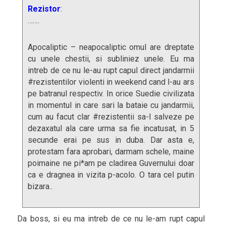
Rezistor
:
…….
Apocaliptic – neapocaliptic omul are dreptate
cu unele chestii, si subliniez unele. Eu ma
intreb de ce nu le-au rupt capul direct jandarmii
#rezistentilor violenti in weekend cand l-au ars
pe batranul respectiv. In orice Suedie civilizata
in momentul in care sari la bataie cu jandarmii,
cum au facut clar #rezistentii sa-l salveze pe
dezaxatul ala care urma sa fie incatusat, in 5
secunde erai pe sus in duba. Dar asta e,
protestam fara aprobari, darmam schele, maine
poimaine ne pi*am pe cladirea Guvernului doar
ca e dragnea in vizita p-acolo. O tara cel putin
bizara..
Da boss, si eu ma intreb de ce nu le-am rupt capul