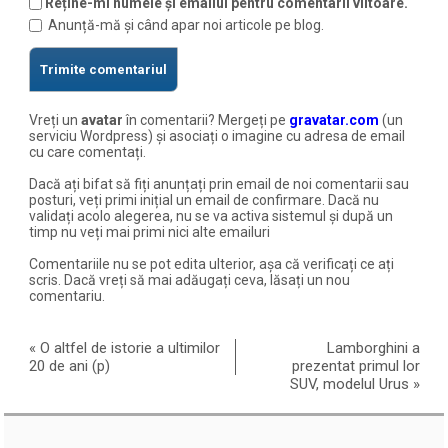
Reține-mi numele și emailul pentru comentarii viitoare.
Anunță-mă și când apar noi articole pe blog.
Vreți un
avatar
în comentarii? Mergeți pe
gravatar.com
(un
serviciu Wordpress) și asociați o imagine cu adresa de email
cu care comentați.
Dacă ați bifat să fiți anunțați prin email de noi comentarii sau
posturi, veți primi inițial un email de confirmare. Dacă nu
validați acolo alegerea, nu se va activa sistemul și după un
timp nu veți mai primi nici alte emailuri
Comentariile nu se pot edita ulterior, așa că verificați ce ați
scris. Dacă vreți să mai adăugați ceva, lăsați un nou
comentariu.
«
O altfel de istorie a ultimilor
Lamborghini a
20 de ani (p)
prezentat primul lor
SUV, modelul Urus
»