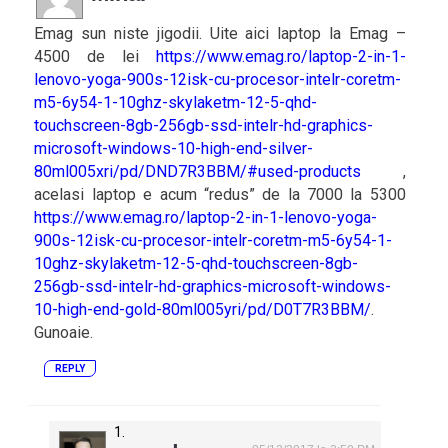
Emag sun niste jigodii. Uite aici laptop la Emag –
4500 de lei
https://www.emag.ro/laptop-2-in-1-
lenovo-yoga-900s-12isk-cu-procesor-intelr-coretm-
m5-6y54-1-10ghz-skylaketm-12-5-qhd-
touchscreen-8gb-256gb-ssd-intelr-hd-graphics-
microsoft-windows-10-high-end-silver-
80ml005xri/pd/DND7R3BBM/#used-products
,
acelasi laptop e acum “redus” de la 7000 la 5300
https://www.emag.ro/laptop-2-in-1-lenovo-yoga-
900s-12isk-cu-procesor-intelr-coretm-m5-6y54-1-
10ghz-skylaketm-12-5-qhd-touchscreen-8gb-
256gb-ssd-intelr-hd-graphics-microsoft-windows-
10-high-end-gold-80ml005yri/pd/D0T7R3BBM/
.
Gunoaie.
REPLY