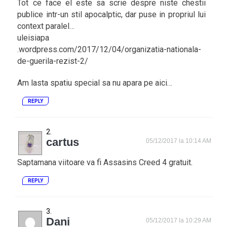
Tot ce face el este sa scrie despre niste chestii
publice intr-un stil apocalptic, dar puse in propriul lui
context paralel…
uleisiapa
.wordpress.com/2017/12/04/organizatia-nationala-
de-guerila-rezist-2/
Am lasta spatiu special sa nu apara pe aici…
REPLY
cartus
05/12/2017 la 10:14 AM
Saptamana viitoare va fi Assasins Creed 4 gratuit.
REPLY
Dani
05/12/2017 la 10:29 AM