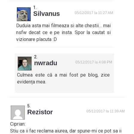
Silvanus
05/12/2017 la 11:27 AM
Duduia asta mai filmeaza si alte chestii… mai
nsfw decat ce e pe insta. Spor la cautat si
vizionare placuta :D
nwradu
05/12/2017 la 4:08 PM
Culmea este că a mai fost pe blog, zice
evidența mea.
Rezistor
05/12/2017 la 11:39 AM
Ciprian:
Stiu ca ii fac reclama aiurea, dar spune-mi ce pot sa ii