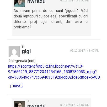
nwradu
05/12/2017 la 3:50 PM
Nu m-am prins de ce sunt “jigodii”. Văd
două laptopuri cu aceleași specificații, culori
diferite, preț ușor diferit, dar care e
problema?
gigi
05/12/2017 la 3:47 PM
#alegeoaia (not)
https://scontent.fotp3-2.fna.fbcdn.net/v/t1.0-
9/1656219_887712341254165_1508789053_n.jpg?
oh=360649d747cc594035192b4db02fde6d&oe=5A8BA17
REPLY
nwradu
05/12/2017 la 4:09 PM