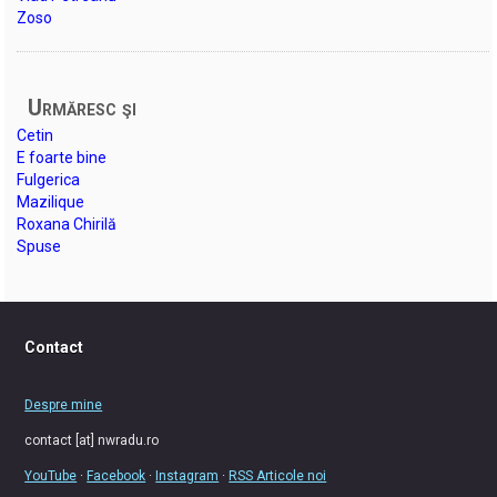
Zoso
Urmăresc şi
Cetin
E foarte bine
Fulgerica
Mazilique
Roxana Chirilă
Spuse
Contact
Despre mine
contact [at] nwradu.ro
YouTube
·
Facebook
·
Instagram
·
RSS Articole noi