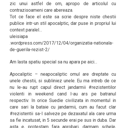
zic unui astfel de om, apropo de articolul cu
contrazisoameni care abereaza.
Tot ce face el este sa scrie despre niste chestii
publice intr-un stil apocalptic, dar puse in propriul lui
context paralel…
uleisiapa
.wordpress.com/2017/12/04/organizatia-nationala-
de-guerila-rezist-2/
Am lasta spatiu special sa nu apara pe aici…
Apocaliptic – neapocaliptic omul are dreptate cu
unele chestii, si subliniez unele. Eu ma intreb de ce
nu le-au rupt capul direct jandarmii #rezistentilor
violenti in weekend cand l-au ars pe batranul
respectiv. In orice Suedie civilizata in momentul in
care sari la bataie cu jandarmii, cum au facut clar
#rezistentii sa-l salveze pe dezaxatul ala care urma
sa fie incatusat, in 5 secunde erai pe sus in duba. Dar
asta e, protestam fara aprobari, darmam schele,