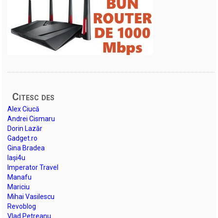
Citesc des
Alex Ciucă
Andrei Cismaru
Dorin Lazăr
Gadget.ro
Gina Bradea
Iași4u
Imperator Travel
Manafu
Mariciu
Mihai Vasilescu
Revoblog
Vlad Petreanu