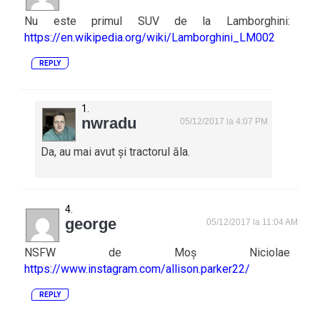
Nu este primul SUV de la Lamborghini:
https://en.wikipedia.org/wiki/Lamborghini_LM002
REPLY
nwradu
05/12/2017 la 4:07 PM
Da, au mai avut și tractorul ăla.
george
05/12/2017 la 11:04 AM
NSFW de Moș Niciolae
https://www.instagram.com/allison.parker22/
REPLY