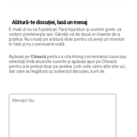
Alătură-te discuției, lasă un mesaj
E-mail-ul nu va fi publicat. Fără înjurături și cuvinte grele, că
vorbim prietenește aici. Gândiți-vă de două ori înainte de a
publica. Nu o luați pe arătură doar pentru că aveți un monitor
în față și nu o persoană reală.
Apăsați pe
Citează
pentru a cita întreg comentariul cuiva sau
selectați întâi anumite cuvinte și apăsați apoi pe Citează
pentru a le prelua doar pe acelea. Link-urile către alte site-uri,
dar care au legătură cu subiectul discuției, sunt ok.