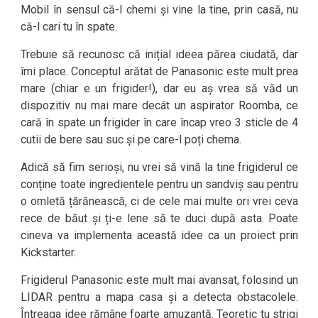
Mobil în sensul că-l chemi și vine la tine, prin casă, nu
că-l cari tu în spate.
Trebuie să recunosc că inițial ideea părea ciudată, dar
îmi place. Conceptul arătat de Panasonic este mult prea
mare (chiar e un frigider!), dar eu aș vrea să văd un
dispozitiv nu mai mare decât un aspirator Roomba, ce
cară în spate un frigider în care încap vreo 3 sticle de 4
cutii de bere sau suc și pe care-l poți chema.
Adică să fim serioși, nu vrei să vină la tine frigiderul ce
conține toate ingredientele pentru un sandviș sau pentru
o omletă țărănească, ci de cele mai multe ori vrei ceva
rece de băut și ți-e lene să te duci după asta. Poate
cineva va implementa această idee ca un proiect prin
Kickstarter.
Frigiderul Panasonic este mult mai avansat, folosind un
LIDAR pentru a mapa casa și a detecta obstacolele.
Întreaga idee rămâne foarte amuzantă. Teoretic tu strigi