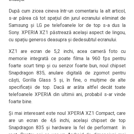
După cum zicea cineva într-un comentariu la alt articol,
s-ar părea că tot spațiul din jurul ecranului eliminat de
Samsung și LG pe telefoanele lor de top s-a dus la
Sony. XPERIA XZ1 păstrează același aspect de lingou,
cu spațiu generos deasupra și dedesubtul ecranului.
XZ1 are ecran de 5,2 inchi, acea cameră foto cu
memorie integrată ce poate filma la 960 fps pentru
foarte scurt timp și cu senzor foarte bun, noul chipset
Snapdragon 835, anulare digitală de zgomot pentru
căști, Gorilla Glass 5 și, în fine, o mulțime de alte
specificații de top. Dacă ar arăta altfel decât toate
telefoanele XPERIA din ultimii ani, probabil s-ar vinde
foarte bine.
Și mai interesant este noul XPERIA XZ1 Compact, care
are un ecran de 4,6 inchi, același chipset de top
Snapdragon 835 și hardware la fel de performant în