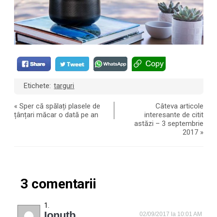
Etichete:
targuri
«
Sper că spălați plasele de
Câteva articole
țânțari măcar o dată pe an
interesante de citit
astăzi – 3 septembrie
2017
»
3 comentarii
Ionutb
02/09/2017 la 10:01 AM