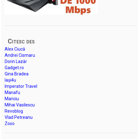
Citesc des
Alex Ciucă
Andrei Cismaru
Dorin Lazăr
Gadget.ro
Gina Bradea
Iași4u
Imperator Travel
Manafu
Mariciu
Mihai Vasilescu
Revoblog
Vlad Petreanu
Zoso