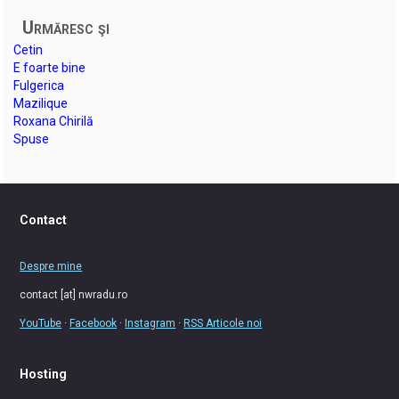
Urmăresc şi
Cetin
E foarte bine
Fulgerica
Mazilique
Roxana Chirilă
Spuse
Contact
Despre mine
contact [at] nwradu.ro
YouTube
·
Facebook
·
Instagram
·
RSS Articole noi
Hosting