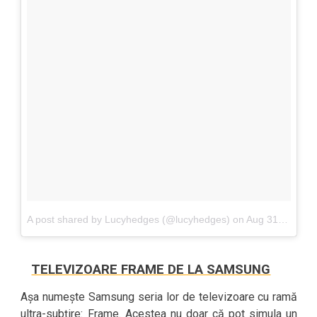
A post shared by Lucyhedges (@lucyhedges)
on
Aug 31, 2017 at 5:49am PDT
TELEVIZOARE FRAME DE LA SAMSUNG
Așa numește Samsung seria lor de televizoare cu ramă
ultra-subțire: Frame. Acestea nu doar că pot simula un