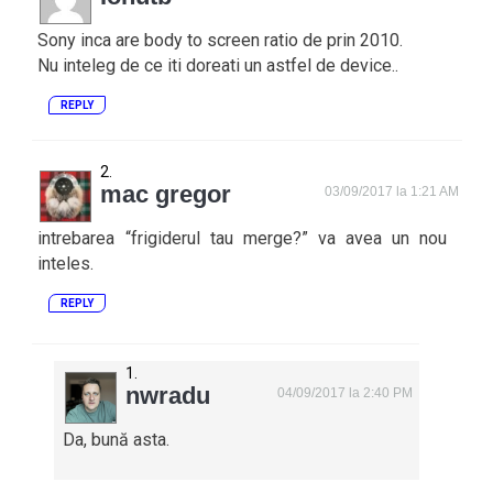
Sony inca are body to screen ratio de prin 2010.
Nu inteleg de ce iti doreati un astfel de device..
REPLY
mac gregor
03/09/2017 la 1:21 AM
intrebarea “frigiderul tau merge?” va avea un nou
inteles.
REPLY
nwradu
04/09/2017 la 2:40 PM
Da, bună asta.