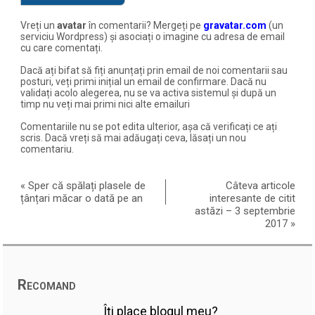
Vreți un
avatar
în comentarii? Mergeți pe
gravatar.com
(un
serviciu Wordpress) și asociați o imagine cu adresa de email
cu care comentați.
Dacă ați bifat să fiți anunțați prin email de noi comentarii sau
posturi, veți primi inițial un email de confirmare. Dacă nu
validați acolo alegerea, nu se va activa sistemul și după un
timp nu veți mai primi nici alte emailuri
Comentariile nu se pot edita ulterior, așa că verificați ce ați
scris. Dacă vreți să mai adăugați ceva, lăsați un nou
comentariu.
«
Sper că spălați plasele de
Câteva articole
țânțari măcar o dată pe an
interesante de citit
astăzi – 3 septembrie
2017
»
Recomand
Îți place blogul meu?