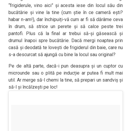
“frigiderule, vino aici” și acesta iese din locul său din
bucătărie și vine la tine (cum știe în ce cameră ești?
habar n-am!), dar închipuiți-vă cum ar fi să dărâme ceva
în drum, să strice un perete și să calce peste trei
pantofi. Plus că la final ar trebui să-și găsească și
drumul înapoi spre bucătărie. Dacă mergi noaptea prin
casă și deodată te lovești de frigiderul din baie, care nu
s-a descurcat să ajungă cu bine la locul sau original?
Pe de altă parte, dacă-i pun deasupra și un cuptor cu
microunde sau o plită pe inducție ar putea fi mult mai
util. Ar merge să-l chemi la tine, să prepari un sandviș și
să-l și încălzești pe loc!