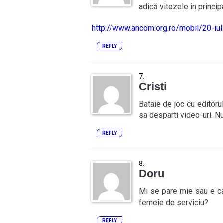
adică vitezele in principa
http://www.ancom.org.ro/mobil/20-iu
REPLY
Cristi
Bataie de joc cu editoru
sa desparti video-uri. Nu
REPLY
Doru
Mi se pare mie sau e ca
femeie de serviciu?
REPLY