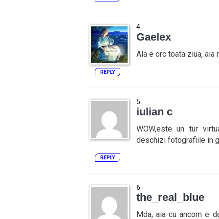
Gaelex
Ala e orc toata ziua, aia r
REPLY
iulian c
WOW,este un tur virtua
deschizi fotografiile i
REPLY
the_real_blue
Mda, aia cu ancom e de 