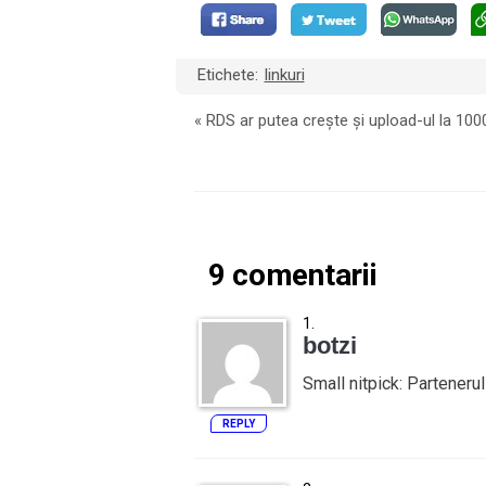
Etichete:
linkuri
«
RDS ar putea crește și upload-ul la 10
9 comentarii
botzi
Small nitpick: Parteneru
REPLY