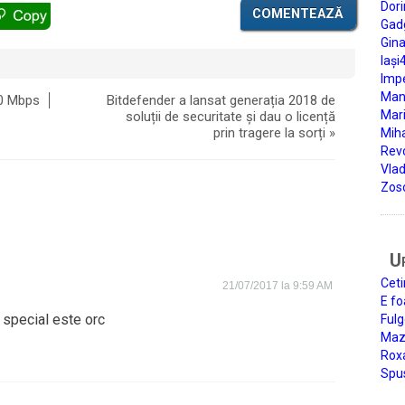
Dori
COMENTEAZĂ
Gad
Gin
Iași
Impe
Man
00 Mbps
Bitdefender a lansat generația 2018 de
Mari
soluții de securitate și dau o licență
prin tragere la sorți
»
Miha
Rev
Vla
Zos
U
Ceti
21/07/2017 la 9:59 AM
E fo
l special este orc
Fulg
Mazi
Roxa
Spu