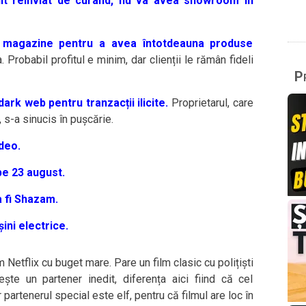
ult reînviat de curând, nu va avea showroom în
magazine pentru a avea întotdeauna produse
 Probabil profitul e minim, dar clienții le rămân fideli
Pr
ark web pentru tranzacții ilicite.
Proprietarul, care
 s-a sinucis în pușcărie.
deo.
e 23 august.
a fi Shazam.
ni electrice.
ilm Netflix cu buget mare. Pare un film clasic cu polițiști
te un partener inedit, diferența aici fiind că cel
partenerul special este elf, pentru că filmul are loc în