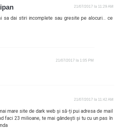
ipan
21/07/2017 la 11:29 AM
i sa dai stiri incomplete sau gresite pe alocuri… ce
21/07/2017 la 1:05 PM
21/07/2017 la 11:42 AM
 mai mare site de dark web și să-ți pui adresa de mail
d faci 23 milioane, te mai gândești și tu cu un pas în
anda