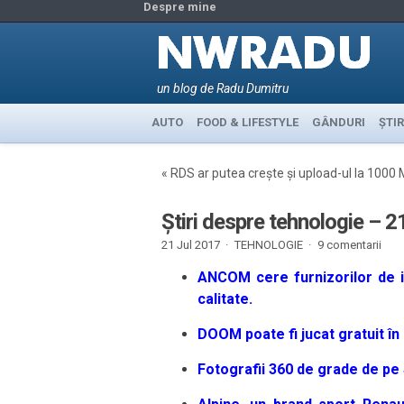
Despre mine
un blog de Radu Dumitru
AUTO
FOOD & LIFESTYLE
GÂNDURI
ȘTIR
«
RDS ar putea crește și upload-ul la 1000
Știri despre tehnologie – 21
21 Jul 2017 ·
TEHNOLOGIE
·
9 comentarii
ANCOM cere furnizorilor de in
calitate.
DOOM poate fi jucat gratuit î
Fotografii 360 de grade de pe S