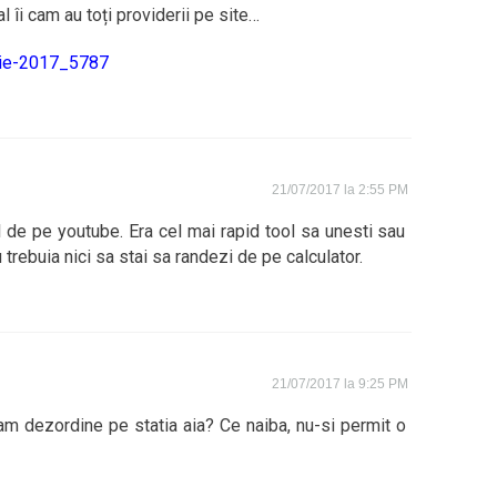
l îi cam au toți providerii pe site…
lie-2017_5787
21/07/2017 la 2:55 PM
l de pe youtube. Era cel mai rapid tool sa unesti sau
 trebuia nici sa stai sa randezi de pe calculator.
21/07/2017 la 9:25 PM
m dezordine pe statia aia? Ce naiba, nu-si permit o