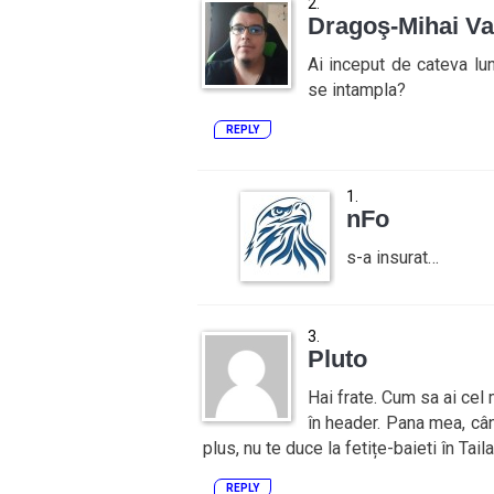
Dragoş-Mihai Va
Ai inceput de cateva lun
se intampla?
REPLY
nFo
s-a insurat…
Pluto
Hai frate. Cum sa ai cel
în header. Pana mea, cân
plus, nu te duce la fetițe-baieti în Tail
REPLY