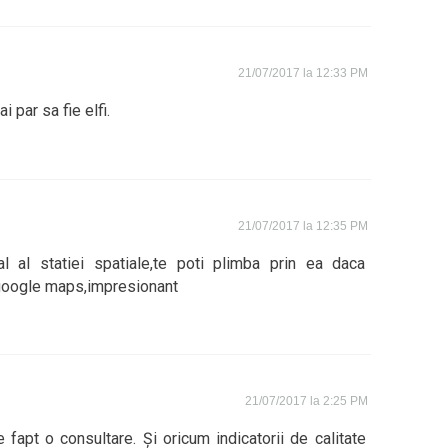
21/07/2017 la 12:33 PM
ai par sa fie elfi.
21/07/2017 la 12:35 PM
l al statiei spatiale,te poti plimba prin ea daca
n google maps,impresionant
21/07/2017 la 2:25 PM
fapt o consultare. Și oricum indicatorii de calitate