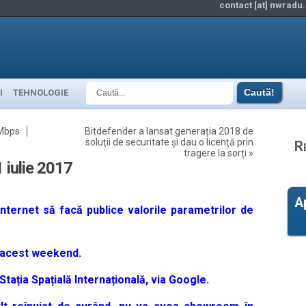
contact [at] nwradu.
I
TEHNOLOGIE
 Mbps
Bitdefender a lansat generația 2018 de
soluții de securitate și dau o licență prin
R
tragere la sorți
»
 iulie 2017
A
ternet să facă publice valorile parametrilor de
n acest weekend.
tația Spațială Internațională, via Google.