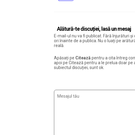
Alătură-te discuției, lasă un mesaj
E-mail-ul nu va fi publicat. Fără înjurături 
ori înainte de a publica. Nu o luați pe arăt
reală.
Apăsați pe
Citează
pentru a cita întreg com
apoi pe Citează pentru a le prelua doar pe ac
subiectul discuției, sunt ok.