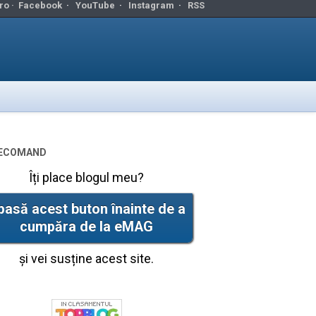
ro ·
Facebook
·
YouTube
·
Instagram
·
RSS
ecomand
Îți place blogul meu?
pasă acest buton înainte de a
cumpăra de la eMAG
și vei susține acest site.