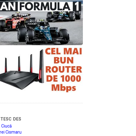
tesc des
 Ciucă
rei Cismaru