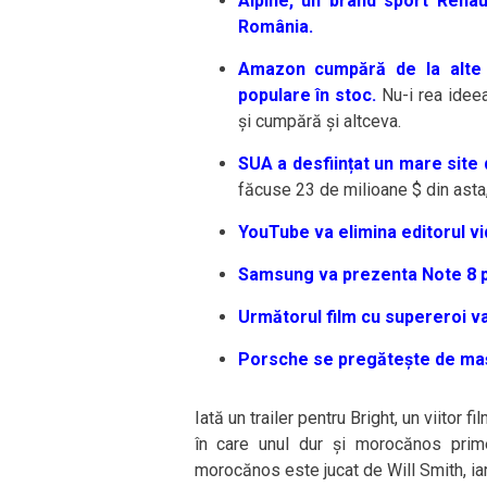
Alpine, un brand sport Rena
România.
Amazon cumpără de la alte 
populare în stoc.
Nu-i rea ideea.
și cumpără și altceva.
SUA a desființat un mare site d
făcuse 23 de milioane $ din asta,
YouTube va elimina editorul vi
Samsung va prezenta Note 8 p
Următorul film cu supereroi v
Porsche se pregătește de mași
Iată un trailer pentru Bright, un viitor f
în care unul dur și morocănos primeș
morocănos este jucat de Will Smith, iar 