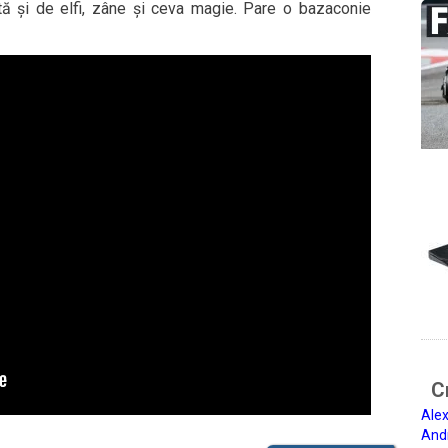
ă și de elfi, zâne și ceva magie. Pare o bazaconie
Ci
Alex
And