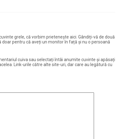
și cuvinte grele, că vorbim prietenește aici. Gândiți-vă de două
ură doar pentru că aveți un monitor în față și nu o persoană
entariul cuiva sau selectați întâi anumite cuvinte și apăsați
elea. Link-urile către alte site-uri, dar care au legătură cu