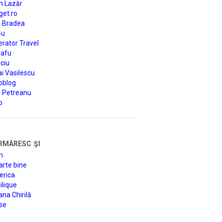
n Lazăr
get.ro
a Bradea
4u
rator Travel
afu
ciu
i Vasilescu
oblog
d Petreanu
o
rmăresc şi
n
arte bine
erica
lique
na Chirilă
se