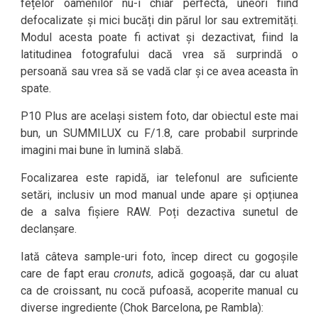
fețelor oamenilor nu-i chiar perfectă, uneori fiind
defocalizate și mici bucăți din părul lor sau extremități.
Modul acesta poate fi activat și dezactivat, fiind la
latitudinea fotografului dacă vrea să surprindă o
persoană sau vrea să se vadă clar și ce avea aceasta în
spate.
P10 Plus are același sistem foto, dar obiectul este mai
bun, un SUMMILUX cu F/1.8, care probabil surprinde
imagini mai bune în lumină slabă.
Focalizarea este rapidă, iar telefonul are suficiente
setări, inclusiv un mod manual unde apare și opțiunea
de a salva fișiere RAW. Poți dezactiva sunetul de
declanșare.
Iată câteva sample-uri foto, încep direct cu gogoșile
care de fapt erau
cronuts
, adică gogoașă, dar cu aluat
ca de croissant, nu cocă pufoasă, acoperite manual cu
diverse ingrediente (Chok Barcelona, pe Rambla):