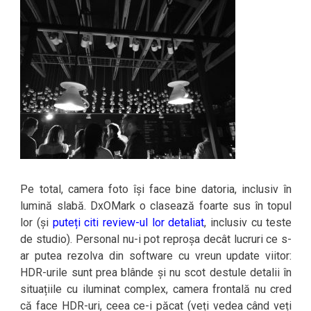
Pe total, camera foto își face bine datoria, inclusiv în
lumină slabă. DxOMark o clasează foarte sus în topul
lor (și
puteți citi review-ul lor detaliat
, inclusiv cu teste
de studio). Personal nu-i pot reproșa decât lucruri ce s-
ar putea rezolva din software cu vreun update viitor:
HDR-urile sunt prea blânde și nu scot destule detalii în
situațiile cu iluminat complex, camera frontală nu cred
că face HDR-uri, ceea ce-i păcat (veți vedea când veți