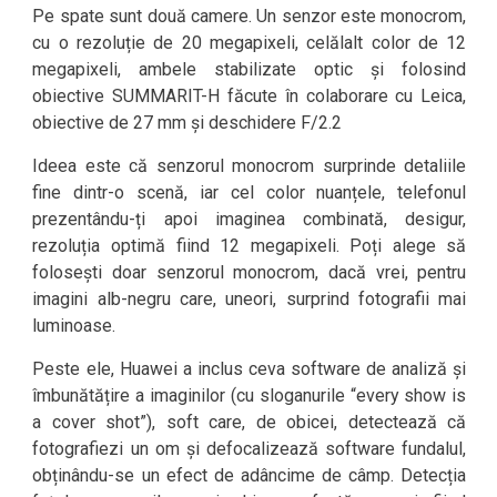
Pe spate sunt două camere. Un senzor este monocrom,
cu o rezoluție de 20 megapixeli, celălalt color de 12
megapixeli, ambele stabilizate optic și folosind
obiective SUMMARIT-H făcute în colaborare cu Leica,
obiective de 27 mm și deschidere F/2.2
Ideea este că senzorul monocrom surprinde detaliile
fine dintr-o scenă, iar cel color nuanțele, telefonul
prezentându-ți apoi imaginea combinată, desigur,
rezoluția optimă fiind 12 megapixeli. Poți alege să
folosești doar senzorul monocrom, dacă vrei, pentru
imagini alb-negru care, uneori, surprind fotografii mai
luminoase.
Peste ele, Huawei a inclus ceva software de analiză și
îmbunătățire a imaginilor (cu sloganurile “every show is
a cover shot”), soft care, de obicei, detectează că
fotografiezi un om și defocalizează software fundalul,
obținându-se un efect de adâncime de câmp. Detecția