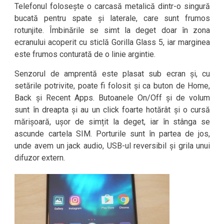
Telefonul folosește o carcasă metalică dintr-o singură
bucată pentru spate și laterale, care sunt frumos
rotunjite. Îmbinările se simt la deget doar în zona
ecranului acoperit cu sticlă Gorilla Glass 5, iar marginea
este frumos conturată de o linie argintie.
Senzorul de amprentă este plasat sub ecran și, cu
setările potrivite, poate fi folosit și ca buton de Home,
Back și Recent Apps. Butoanele On/Off și de volum
sunt în dreapta și au un click foarte hotărât și o cursă
mărișoară, ușor de simțit la deget, iar în stânga se
ascunde cartela SIM. Porturile sunt în partea de jos,
unde avem un jack audio, USB-ul reversibil și grila unui
difuzor extern.