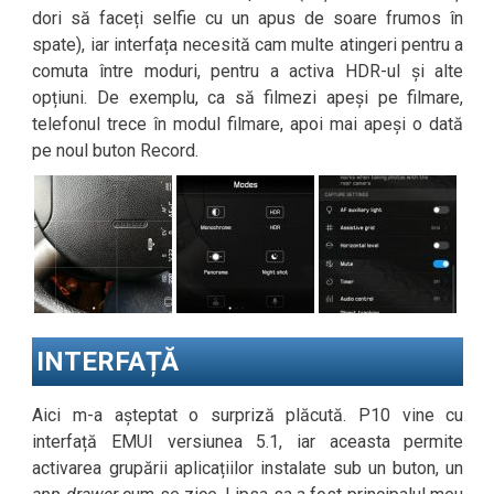
dori să faceți selfie cu un apus de soare frumos în
spate), iar interfața necesită cam multe atingeri pentru a
comuta între moduri, pentru a activa HDR-ul și alte
opțiuni. De exemplu, ca să filmezi apeși pe filmare,
telefonul trece în modul filmare, apoi mai apeși o dată
pe noul buton Record.
INTERFAȚĂ
Aici m-a așteptat o surpriză plăcută. P10 vine cu
interfață EMUI versiunea 5.1, iar aceasta permite
activarea grupării aplicațiilor instalate sub un buton, un