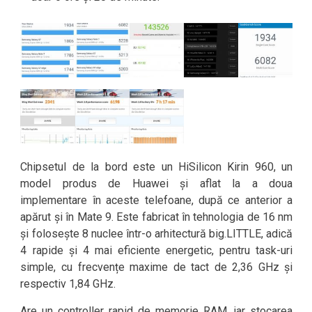
Chipsetul de la bord este un HiSilicon Kirin 960, un
model produs de Huawei și aflat la a doua
implementare în aceste telefoane, după ce anterior a
apărut și în Mate 9. Este fabricat în tehnologia de 16 nm
și folosește 8 nuclee într-o arhitectură big.LITTLE, adică
4 rapide și 4 mai eficiente energetic, pentru task-uri
simple, cu frecvențe maxime de tact de 2,36 GHz și
respectiv 1,84 GHz.
Are un controller rapid de memorie RAM, iar stocarea