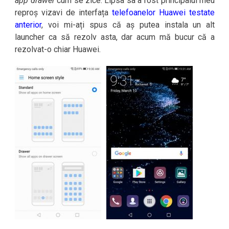
app drawer
cum se zice. Lipsa sa a fost principalul meu
reproș vizavi de interfața
telefoanelor Huawei testate
anterior
, voi mi-ați spus că aș putea instala un alt
launcher ca să rezolv asta, dar acum mă bucur că a
rezolvat-o chiar Huawei.