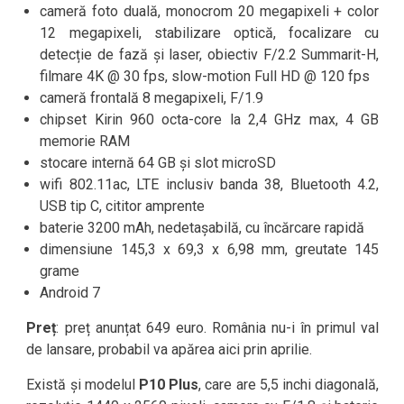
cameră foto duală, monocrom 20 megapixeli + color
12 megapixeli, stabilizare optică, focalizare cu
detecție de fază și laser, obiectiv F/2.2 Summarit-H,
filmare 4K @ 30 fps, slow-motion Full HD @ 120 fps
cameră frontală 8 megapixeli, F/1.9
chipset Kirin 960 octa-core la 2,4 GHz max, 4 GB
memorie RAM
stocare internă 64 GB și slot microSD
wifi 802.11ac, LTE inclusiv banda 38, Bluetooth 4.2,
USB tip C, cititor amprente
baterie 3200 mAh, nedetașabilă, cu încărcare rapidă
dimensiune 145,3 x 69,3 x 6,98 mm, greutate 145
grame
Android 7
Preț
: preț anunțat 649 euro. România nu-i în primul val
de lansare, probabil va apărea aici prin aprilie.
Există și modelul
P10 Plus
, care are 5,5 inchi diagonală,