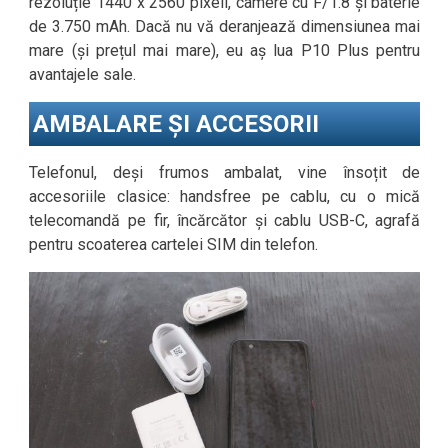
rezoluție 1440 x 2560 pixeli, camere cu F/1.8 și baterie
de 3.750 mAh. Dacă nu vă deranjează dimensiunea mai
mare (și prețul mai mare), eu aș lua P10 Plus pentru
avantajele sale.
AMBALARE ȘI ACCESORII
Telefonul, deși frumos ambalat, vine însoțit de
accesoriile clasice: handsfree pe cablu, cu o mică
telecomandă pe fir, încărcător și cablu USB-C, agrafă
pentru scoaterea cartelei SIM din telefon.