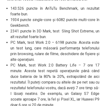
143.526 puncte în AnTuTu Benchmark, un rezultat
foarte bun.
1934 puncte single-core și 6082 puncte multi-core în
Geekbench.
2341 puncte în 3D Mark, test Sling Shot Extreme, un
alt rezultat foarte bun.
PC Mark, test Work 2.0 – 6198 puncte. Acesta este
un test lung, care măsoară performanța telefonului
prin browsing, rulare de filme, deschidere de fișiere și
alte operațiuni.
PC Mark, test Work 2.0 Battery Life – 7 ore 17
minute. Acesta test repetă operațiunile până când
duce bateria de la 80% la 20%, extrapolând de aici
rezultatul. Îl puteți compara cu altele de pe net sau cu
rezultatul telefonului vostru, dacă aveți 7 ore timp să-
l lăsați neatins. De exemplu, un Galaxy S7 Edge
scoate aproape 7 ore, la fel și Pixel XL, iar Huawei P9
doar 6 ore și 20 de minute.