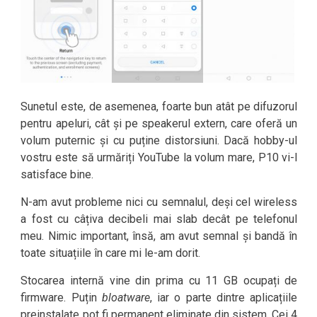
Sunetul este, de asemenea, foarte bun atât pe difuzorul
pentru apeluri, cât și pe speakerul extern, care oferă un
volum puternic și cu puține distorsiuni. Dacă hobby-ul
vostru este să urmăriți YouTube la volum mare, P10 vi-l
satisface bine.
N-am avut probleme nici cu semnalul, deși cel wireless
a fost cu câțiva decibeli mai slab decât pe telefonul
meu. Nimic important, însă, am avut semnal și bandă în
toate situațiile în care mi le-am dorit.
Stocarea internă vine din prima cu 11 GB ocupați de
firmware. Puțin
bloatware
, iar o parte dintre aplicațiile
preinstalate pot fi permanent eliminate din sistem. Cei 4