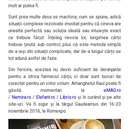
mult ar putea fi.
Sunt prea multe
deus ex machina
, cum se spune, adică
situații complexe rezolvate imediat pentru că cineva are
unealta perfectă sau soluția ideală sau intuiește exact
ce trebuie făcut. Înțeleg nevoia lor, lungimea cărții
trebuie ținută sub control, plus că este metoda simplă
de a ieși din situații complicate, dar de-a lungul cărții se
tot adună astfel de faze.
Din fericire, acestea nu devin suficient de deranjante
pentru a strica farmecul cărții, ci doar sunt lucruri de
corectat pentru un viitor volum. Arhanghelul Raul poate fi
găsită momentan la
eMAG.ro
/
Nemira.ro
/
Elefant.ro
/
Libris.ro
și în curând și pe alte
site-uri. Va fi sigur și la târgul Gaudeamus din 16-20
noiembrie 2016, la Romexpo.