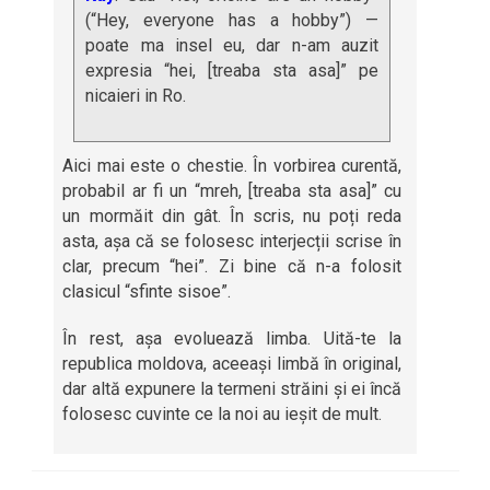
(“Hey, everyone has a hobby”) —
poate ma insel eu, dar n-am auzit
expresia “hei, [treaba sta asa]” pe
nicaieri in Ro.
Aici mai este o chestie. În vorbirea curentă,
probabil ar fi un “mreh, [treaba sta asa]” cu
un mormăit din gât. În scris, nu poți reda
asta, așa că se folosesc interjecții scrise în
clar, precum “hei”. Zi bine că n-a folosit
clasicul “sfinte sisoe”.
În rest, așa evoluează limba. Uită-te la
republica moldova, aceeași limbă în original,
dar altă expunere la termeni străini și ei încă
folosesc cuvinte ce la noi au ieșit de mult.