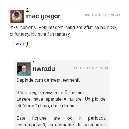
mac gregor
09/11/2016 la 1:28 PM
m-ai convins. Renuntasem cand am aflat ca nu e SF,
ci fantasy. Nu sunt fan fantasy.
REPLY
nwradu
09/11/2016 la 2:18 PM
Depinde cum definești termenii.
Săbii, magie, cavaleri, elfi = nu are.
Lasere, nave spațiale = nu are. Un pic de
călătorie în timp, dar cu trenul.
Este ficțiune, are loc în perioada
contemporană, cu elemente de paranormal