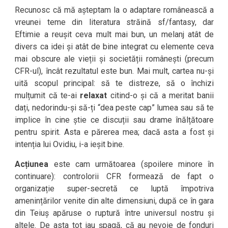
Recunosc că mă așteptam la o adaptare românească a
vreunei teme din literatura străină sf/fantasy, dar
Eftimie a reușit ceva mult mai bun, un melanj atât de
divers ca idei și atât de bine integrat cu elemente ceva
mai obscure ale vieții și societății românești (precum
CFR-ul), încât rezultatul este bun. Mai mult, cartea nu-și
uită scopul principal: să te distreze, să o închizi
mulțumit că te-ai
relaxat
citind-o și că a meritat banii
dați, nedorindu-și să-ți “dea peste cap” lumea sau să te
implice în cine știe ce discuții sau drame înălțătoare
pentru spirit. Asta e părerea mea; dacă asta a fost și
intenția lui Ovidiu, i-a ieșit bine.
Acțiunea
este cam următoarea (spoilere minore în
continuare): controlorii CFR formează de fapt o
organizație super-secretă ce luptă împotriva
amenințărilor venite din alte dimensiuni, după ce în gara
din Teiuș apăruse o ruptură între universul nostru și
altele. De asta tot iau șpagă, că au nevoie de fonduri