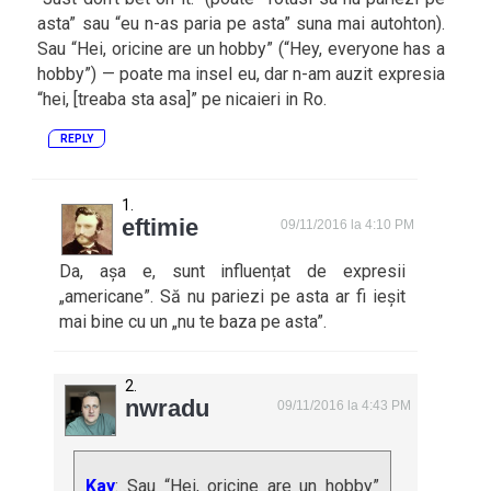
asta” sau “eu n-as paria pe asta” suna mai autohton).
Sau “Hei, oricine are un hobby” (“Hey, everyone has a
hobby”) — poate ma insel eu, dar n-am auzit expresia
“hei, [treaba sta asa]” pe nicaieri in Ro.
REPLY
eftimie
09/11/2016 la 4:10 PM
Da, așa e, sunt influențat de expresii
„americane”. Să nu pariezi pe asta ar fi ieșit
mai bine cu un „nu te baza pe asta”.
nwradu
09/11/2016 la 4:43 PM
Kay
: Sau “Hei, oricine are un hobby”