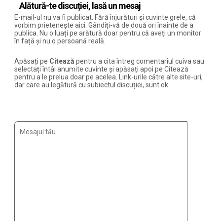
Alătură-te discuției, lasă un mesaj
E-mail-ul nu va fi publicat. Fără înjurături și cuvinte grele, că
vorbim prietenește aici. Gândiți-vă de două ori înainte de a
publica. Nu o luați pe arătură doar pentru că aveți un monitor
în față și nu o persoană reală.
Apăsați pe
Citează
pentru a cita întreg comentariul cuiva sau
selectați întâi anumite cuvinte și apăsați apoi pe Citează
pentru a le prelua doar pe acelea. Link-urile către alte site-uri,
dar care au legătură cu subiectul discuției, sunt ok.