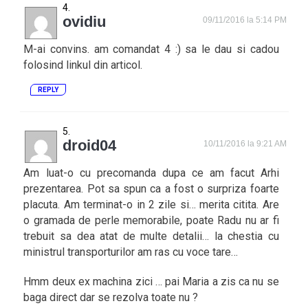
ovidiu
09/11/2016 la 5:14 PM
M-ai convins. am comandat 4 :) sa le dau si cadou
folosind linkul din articol.
REPLY
droid04
10/11/2016 la 9:21 AM
Am luat-o cu precomanda dupa ce am facut Arhi
prezentarea. Pot sa spun ca a fost o surpriza foarte
placuta. Am terminat-o in 2 zile si… merita citita. Are
o gramada de perle memorabile, poate Radu nu ar fi
trebuit sa dea atat de multe detalii… la chestia cu
ministrul transporturilor am ras cu voce tare…
Hmm deux ex machina zici … pai Maria a zis ca nu se
baga direct dar se rezolva toate nu ?