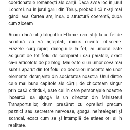
coordonatele românești ale cărții. Dacă avea loc în jurul
Londrei, nu în jurul gării din Teiuș, probabil că n-ați mai
gândi așa. Cartea are, însă, o structură coerentă, după
cum ziceam.
Acum, dacă citiți blogul lui Eftimie, cam știți la ce fel de
scriitură să vă așteptați, minus cuvinte obscene.
Frazele curg rapid, dialogurile la fel, iar umorul este
asigurat de tot felul de comparații sau paralele, exact
ca-n articolele de pe blog. Mai este și un umor ceva mai
subtil, apărut din tot felul de descrieri inocente ale unor
elemente deranjante din societatea noastră. Unul dintre
cele mai bune capitole ale cărții, de chicoteam singur
prin casă citindu-l, este cel în care personajele noastre
încearcă să ajungă la un director din Ministerul
Transporturilor, drum presărat cu opreliști precum
paznici sau secretare nervoase, șpagă, neînțelegeri și
scandal, exact cum se și întâmplă de atâtea ori și în
realitate.