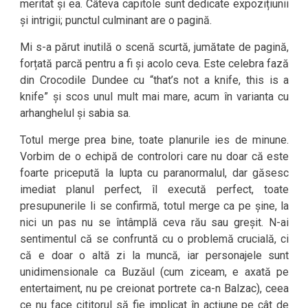
meritat și ea. Câteva capitole sunt dedicate expozițiunii
și intrigii; punctul culminant are o pagină.
Mi s-a părut inutilă o scenă scurtă, jumătate de pagină,
forțată parcă pentru a fi și acolo ceva. Este celebra fază
din Crocodile Dundee cu “that’s not a knife, this is a
knife” și scos unul mult mai mare, acum în varianta cu
arhanghelul și sabia sa.
Totul merge prea bine, toate planurile ies de minune.
Vorbim de o echipă de controlori care nu doar că este
foarte pricepută la lupta cu paranormalul, dar găsesc
imediat planul perfect, îl execută perfect, toate
presupunerile li se confirmă, totul merge ca pe șine, la
nici un pas nu se întâmplă ceva rău sau greșit. N-ai
sentimentul că se confruntă cu o problemă crucială, ci
că e doar o altă zi la muncă, iar personajele sunt
unidimensionale ca Buzăul (cum ziceam, e axată pe
entertaiment, nu pe creionat portrete ca-n Balzac), ceea
ce nu face cititorul să fie implicat în acțiune pe cât de