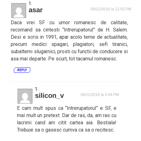
asar
09/11/2016 la 12:50 PM
Daca vrei SF cu umor romanesc de calitate,
recomand sa cintesti “Intrerupatorul” de H. Salem.
Desi e scris in 1991, apar acolo teme de actualitate,
precum medici spagari, plagiatori, sefi tiranici,
subalterni slugarnici, prosti cu functii de conducere si
asa mai departe. Pe scurt, tot tacamul romanesc.
REPLY
silicon_v
09/11/2016 la 4:49 PM
E cam mult spus ca “Intrerupatorul” e SF, e
mai mult un pretext. Dar de ras, da, am ras cu
lacrimi cand am citit cartea aia. Bestiala!
Trebuie sa o gasesc cumva ca sa o recitesc.