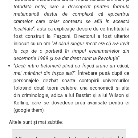
totodată bețiv, care a descoperit printr-o formulă
matematică destul de complexă că epicentrul
cramelor care chiar contează se află în această
localitate
“, asta ca explicație despre de ce Institutul a
fost construit la Pașcani. Directorul a fost ulterior
înlocuit cu un om “
al cărui singur merit era că s-a lovit
la cap de o portieră în timpul evenimentelor din
decembrie 1989 și s-a dat drept rănit la Revoluție
“.
“
Dacă într-o betonieră plină cu frișcă arunc un căcat,
mai mănânci din frișca aia?
“. Întrebare pusă după ce
personajele dezbat soarta contopirii universurilor
folosind două teorii celebre, una economică și alta
din criminologie, adică a lui Bastiat și a lui Wilson și
Kelling, care se dovedesc prea avansate pentru ei
(google them).
Altele sunt și mai subtile: