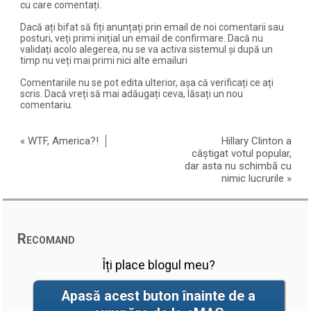
cu care comentați.
Dacă ați bifat să fiți anunțați prin email de noi comentarii sau
posturi, veți primi inițial un email de confirmare. Dacă nu
validați acolo alegerea, nu se va activa sistemul și după un
timp nu veți mai primi nici alte emailuri
Comentariile nu se pot edita ulterior, așa că verificați ce ați
scris. Dacă vreți să mai adăugați ceva, lăsați un nou
comentariu.
«
WTF, America?!
Hillary Clinton a
câștigat votul popular,
dar asta nu schimbă cu
nimic lucrurile
»
Recomand
Îți place blogul meu?
Apasă acest buton înainte de a