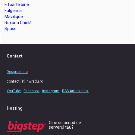
E foarte bine
Fulgerica
Mazilique
Roxana Chirilă
Spuse
Contact
Despre mine
contact [at] nwradu.ro
YouTube
·
Facebook
·
Instagram
·
RSS Articole noi
Hosting
Cine se ocupă de
serverul tău?