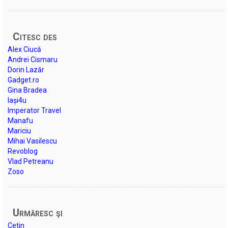
Citesc des
Alex Ciucă
Andrei Cismaru
Dorin Lazăr
Gadget.ro
Gina Bradea
Iași4u
Imperator Travel
Manafu
Mariciu
Mihai Vasilescu
Revoblog
Vlad Petreanu
Zoso
Urmăresc şi
Cetin