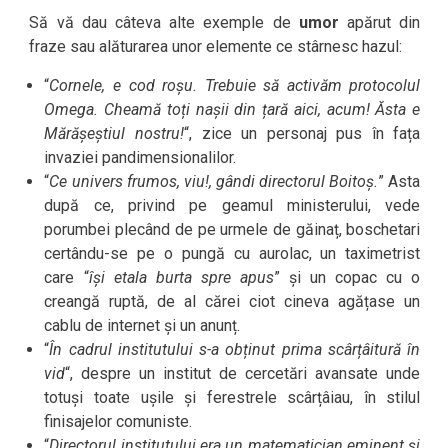
Să vă dau câteva alte exemple de
umor
apărut din
fraze sau alăturarea unor elemente ce stârnesc hazul:
“
Cornele, e cod roșu. Trebuie să activăm protocolul
Omega. Cheamă toți nașii din țară aici, acum! Ăsta e
Mărășeștiul nostru!
“, zice un personaj pus în fața
invaziei pandimensionalilor.
“
Ce univers frumos, viu!, gândi directorul Boitoș.
” Asta
după ce, privind pe geamul ministerului, vede
porumbei plecând de pe urmele de găinaț, boschetari
certându-se pe o pungă cu aurolac, un taximetrist
care “
își etala burta spre apus
” și un copac cu o
creangă ruptă, de al cărei ciot cineva agățase un
cablu de internet și un anunț.
“
În cadrul institutului s-a obținut prima scârțâitură în
vid
“, despre un institut de cercetări avansate unde
totuși toate ușile și ferestrele scârțâiau, în stilul
finisajelor comuniste.
“
Directorul institutului era un matematician eminent și