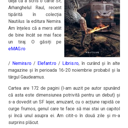
deja că a scris o carte SF,
Arhanghelul Raul, recent
tipărită în colecția
Nautilus la editura Nemira.
Am înțeles că a mers atât
de bine încât se mai face
un tiraj. O găsiți pe
eMAG.ro
/
Nemira.ro
/
Elefant.ro
/
Libris.ro
, în curând și în alte
magazine și în perioada 16-20 noiembrie probabil și la
târgul Gaudeamus.
Cartea are 172 de pagini (l-am auzit pe autor spunând
că asta este dimensiunea potrivită pentru un debut) și
s-a dovedit un SF lejer, amuzant, cu o acțiune rapidă ce
curge frumos, genul care te face să mai stai un capitol
și încă unul asupra ei. Am citit-o în două zile și m-a
surprins plăcut.