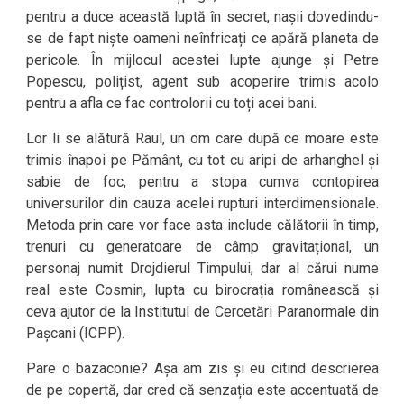
pentru a duce această luptă în secret, nașii dovedindu-
se de fapt niște oameni neînfricați ce apără planeta de
pericole. În mijlocul acestei lupte ajunge și Petre
Popescu, polițist, agent sub acoperire trimis acolo
pentru a afla ce fac controlorii cu toți acei bani.
Lor li se alătură Raul, un om care după ce moare este
trimis înapoi pe Pământ, cu tot cu aripi de arhanghel și
sabie de foc, pentru a stopa cumva contopirea
universurilor din cauza acelei rupturi interdimensionale.
Metoda prin care vor face asta include călătorii în timp,
trenuri cu generatoare de câmp gravitațional, un
personaj numit Drojdierul Timpului, dar al cărui nume
real este Cosmin, lupta cu birocrația românească și
ceva ajutor de la Institutul de Cercetări Paranormale din
Pașcani (ICPP).
Pare o bazaconie? Așa am zis și eu citind descrierea
de pe copertă, dar cred că senzația este accentuată de