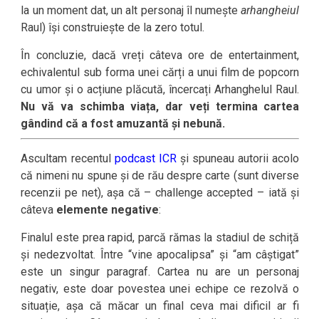
la un moment dat, un alt personaj îl numește
arhangheiul
Raul) își construiește de la zero totul.
În concluzie, dacă vreți câteva ore de entertainment,
echivalentul sub forma unei cărți a unui film de popcorn
cu umor și o acțiune plăcută, încercați Arhanghelul Raul.
Nu vă va schimba viața, dar veți termina cartea
gândind că a fost amuzantă și nebună.
Ascultam recentul
podcast ICR
și spuneau autorii acolo
că nimeni nu spune și de rău despre carte (sunt diverse
recenzii pe net), așa că – challenge accepted – iată și
câteva
elemente negative
:
Finalul este prea rapid, parcă rămas la stadiul de schiță
și nedezvoltat. Între “vine apocalipsa” și “am câștigat”
este un singur paragraf. Cartea nu are un personaj
negativ, este doar povestea unei echipe ce rezolvă o
situație, așa că măcar un final ceva mai dificil ar fi