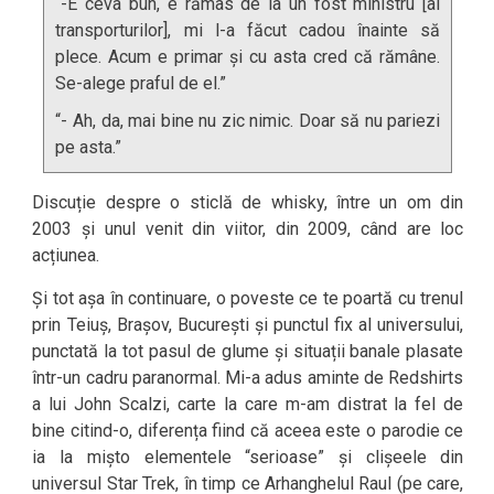
“-E ceva bun, e rămas de la un fost ministru [al
transporturilor], mi l-a făcut cadou înainte să
plece. Acum e primar și cu asta cred că rămâne.
Se-alege praful de el.”
“- Ah, da, mai bine nu zic nimic. Doar să nu pariezi
pe asta.”
Discuție despre o sticlă de whisky, între un om din
2003 și unul venit din viitor, din 2009, când are loc
acțiunea.
Și tot așa în continuare, o poveste ce te poartă cu trenul
prin Teiuș, Brașov, București și punctul fix al universului,
punctată la tot pasul de glume și situații banale plasate
într-un cadru paranormal. Mi-a adus aminte de Redshirts
a lui John Scalzi, carte la care m-am distrat la fel de
bine citind-o, diferența fiind că aceea este o parodie ce
ia la mișto elementele “serioase” și clișeele din
universul Star Trek, în timp ce Arhanghelul Raul (pe care,