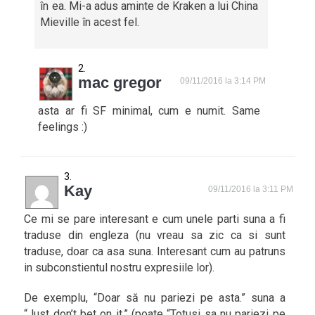
în ea. Mi-a adus aminte de Kraken a lui China
Mieville în acest fel.
mac gregor
09/11/2016 la 3:14 PM
asta ar fi SF minimal, cum e numit. Same
feelings :)
Kay
09/11/2016 la 3:11 PM
Ce mi se pare interesant e cum unele parti suna a fi
traduse din engleza (nu vreau sa zic ca si sunt
traduse, doar ca asa suna. Interesant cum au patruns
in subconstientul nostru expresiile lor).
De exemplu, “Doar să nu pariezi pe asta.” suna a
“Just don’t bet on it.” (poate “Totusi sa nu pariezi pe