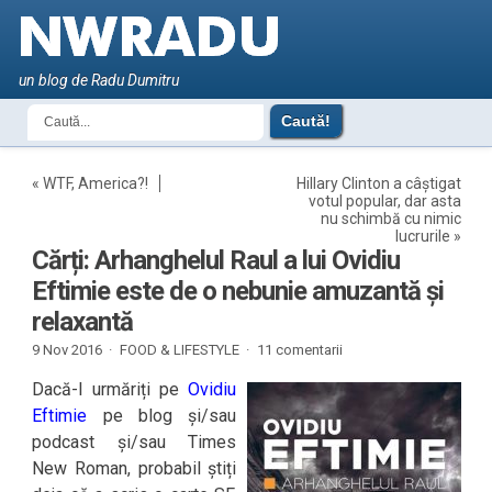
un blog de Radu Dumitru
«
WTF, America?!
Hillary Clinton a câștigat
votul popular, dar asta
nu schimbă cu nimic
lucrurile
»
Cărți: Arhanghelul Raul a lui Ovidiu
Eftimie este de o nebunie amuzantă și
relaxantă
9 Nov 2016 ·
FOOD & LIFESTYLE
·
11 comentarii
Dacă-l urmăriți pe
Ovidiu
Eftimie
pe blog și/sau
podcast și/sau Times
New Roman, probabil știți