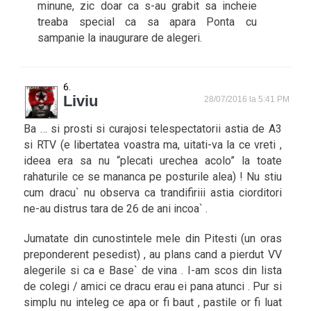
minune, zic doar ca s-au grabit sa incheie
treaba special ca sa apara Ponta cu
sampanie la inaugurare de alegeri.
Liviu
28/07/2016 la 5:41 PM
Ba … si prosti si curajosi telespectatorii astia de A3
si RTV (e libertatea voastra ma, uitati-va la ce vreti ,
ideea era sa nu “plecati urechea acolo” la toate
rahaturile ce se mananca pe posturile alea) ! Nu stiu
cum dracu` nu observa ca trandifiriii astia ciorditori
ne-au distrus tara de 26 de ani incoa` .
Jumatate din cunostintele mele din Pitesti (un oras
preponderent pesedist) , au plans cand a pierdut VV
alegerile si ca e Base` de vina . I-am scos din lista
de colegi / amici ce dracu erau ei pana atunci . Pur si
simplu nu inteleg ce apa or fi baut , pastile or fi luat