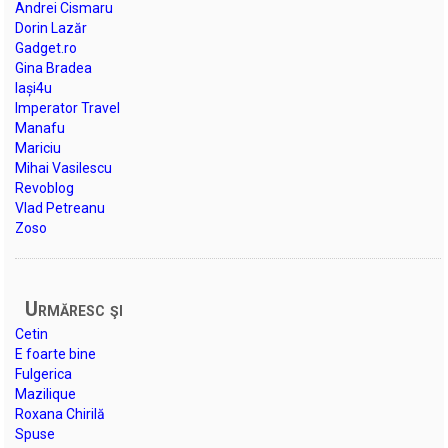
Andrei Cismaru
Dorin Lazăr
Gadget.ro
Gina Bradea
Iași4u
Imperator Travel
Manafu
Mariciu
Mihai Vasilescu
Revoblog
Vlad Petreanu
Zoso
Urmăresc şi
Cetin
E foarte bine
Fulgerica
Mazilique
Roxana Chirilă
Spuse