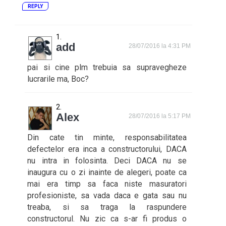
REPLY
add
28/07/2016 la 4:31 PM
pai si cine plm trebuia sa supravegheze
lucrarile ma, Boc?
Alex
28/07/2016 la 5:17 PM
Din cate tin minte, responsabilitatea
defectelor era inca a constructorului, DACA
nu intra in folosinta. Deci DACA nu se
inaugura cu o zi inainte de alegeri, poate ca
mai era timp sa faca niste masuratori
profesioniste, sa vada daca e gata sau nu
treaba, si sa traga la raspundere
constructorul. Nu zic ca s-ar fi produs o