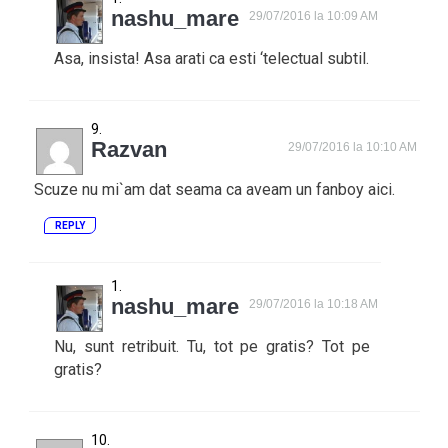
nashu_mare
29/07/2016 la 10:09 AM
Asa, insista! Asa arati ca esti ‘telectual subtil.
Razvan
29/07/2016 la 10:10 AM
Scuze nu mi`am dat seama ca aveam un fanboy aici.
REPLY
nashu_mare
29/07/2016 la 10:18 AM
Nu, sunt retribuit. Tu, tot pe gratis? Tot pe
gratis?