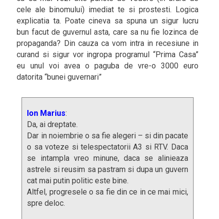
cele ale binomului) imediat te si prostesti. Logica
explicatia ta. Poate cineva sa spuna un sigur lucru
bun facut de guvernul asta, care sa nu fie lozinca de
propaganda? Din cauza ca vom intra in recesiune in
curand si sigur vor ingropa programul “Prima Casa”
eu unul voi avea o paguba de vre-o 3000 euro
datorita “bunei guvernari”
Ion Marius
:
Da, ai dreptate.
Dar in noiembrie o sa fie alegeri – si din pacate
o sa voteze si telespectatorii A3 si RTV. Daca
se intampla vreo minune, daca se alinieaza
astrele si reusim sa pastram si dupa un guvern
cat mai putin politic este bine.
Altfel, progresele o sa fie din ce in ce mai mici,
spre deloc.