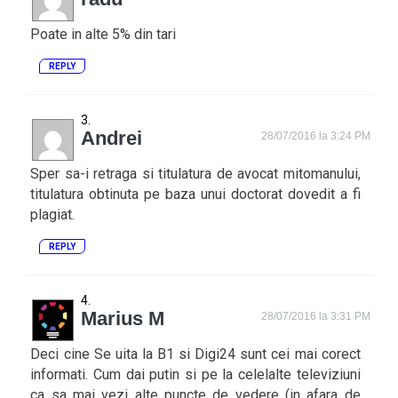
Poate in alte 5% din tari
REPLY
Andrei
28/07/2016 la 3:24 PM
Sper sa-i retraga si titulatura de avocat mitomanului,
titulatura obtinuta pe baza unui doctorat dovedit a fi
plagiat.
REPLY
Marius M
28/07/2016 la 3:31 PM
Deci cine Se uita la B1 si Digi24 sunt cei mai corect
informati. Cum dai putin si pe la celelalte televiziuni
ca sa mai vezi alte puncte de vedere (in afara de