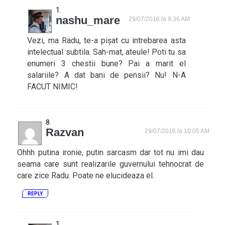
nashu_mare
29/07/2016 la 9:36 AM
Vezi, ma Radu, te-a pișat cu intrebarea asta
intelectual subtila. Sah-mat, ateule! Poti tu sa
enumeri 3 chestii bune? Pai a marit el
salariile? A dat bani de pensii? Nu! N-A
FACUT NIMIC!
Razvan
29/07/2016 la 10:05 AM
Ohhh putina ironie, putin sarcasm dar tot nu imi dau
seama care sunt realizarile guvernului tehnocrat de
care zice Radu. Poate ne elucideaza el.
REPLY