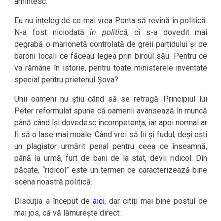
amintesc.
Eu nu înțeleg de ce mai vrea Ponta să revină în politică.
N-a fost niciodată
în politică
, ci s-a dovedit mai
degrabă o marionetă controlată de greii partidului și de
baroni locali ce făceau legea prin biroul său. Pentru ce
va rămâne în istorie, pentru toate ministerele inventate
special pentru prietenul Șova?
Unii oameni nu știu când să se retragă. Principiul lui
Peter reformulat spune că oamenii avansează în muncă
până când își dovedesc incompetența, iar apoi normal ar
fi să o lase mai moale. Când vrei să fii și fudul, deși ești
un plagiator urmărit penal pentru ceea ce înseamnă,
până la urmă, furt de bani de la stat, devii ridicol. Din
păcate, “ridicol” este un termen ce caracterizează bine
scena noastră politică.
Discuția a început de
aici
, dar citiți mai bine postul de
mai jos, că vă lămurește direct: