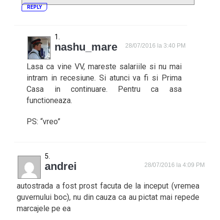
REPLY
nashu_mare
28/07/2016 la 3:40 PM
Lasa ca vine VV, mareste salariile si nu mai
intram in recesiune. Si atunci va fi si Prima
Casa in continuare. Pentru ca asa
functioneaza.
PS: “vreo”
andrei
28/07/2016 la 4:09 PM
autostrada a fost prost facuta de la inceput (vremea
guvernului boc), nu din cauza ca au pictat mai repede
marcajele pe ea