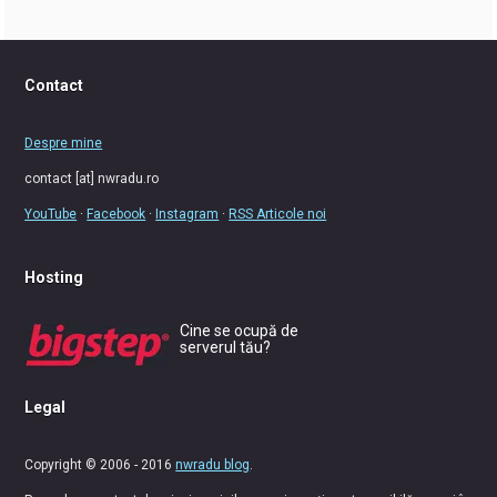
Contact
Despre mine
contact [at] nwradu.ro
YouTube
·
Facebook
·
Instagram
·
RSS Articole noi
Hosting
Cine se ocupă de
serverul tău?
Legal
Copyright © 2006 - 2016
nwradu blog
.