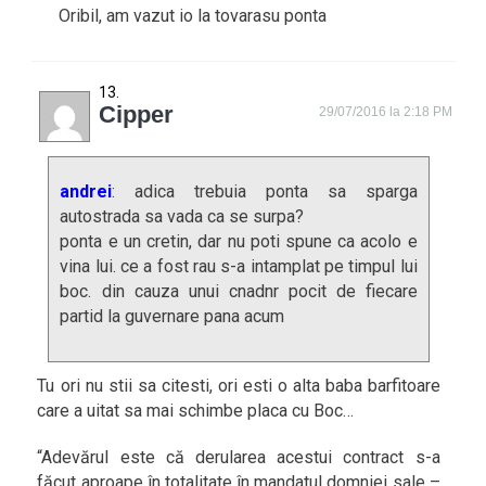
Oribil, am vazut io la tovarasu ponta
Cipper
29/07/2016 la 2:18 PM
andrei
: adica trebuia ponta sa sparga
autostrada sa vada ca se surpa?
ponta e un cretin, dar nu poti spune ca acolo e
vina lui. ce a fost rau s-a intamplat pe timpul lui
boc. din cauza unui cnadnr pocit de fiecare
partid la guvernare pana acum
Tu ori nu stii sa citesti, ori esti o alta baba barfitoare
care a uitat sa mai schimbe placa cu Boc…
“Adevărul este că derularea acestui contract s-a
făcut aproape în totalitate în mandatul domniei sale –