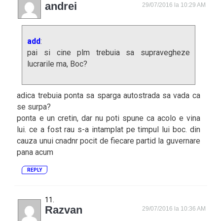
andrei
29/07/2016 la 10:29 AM
add
:
pai si cine plm trebuia sa supravegheze
lucrarile ma, Boc?
adica trebuia ponta sa sparga autostrada sa vada ca
se surpa?
ponta e un cretin, dar nu poti spune ca acolo e vina
lui. ce a fost rau s-a intamplat pe timpul lui boc. din
cauza unui cnadnr pocit de fiecare partid la guvernare
pana acum
REPLY
Razvan
29/07/2016 la 10:36 AM