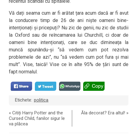
recentul scandal cu spitalele.
Vă dați seama cum ar fi arătat țara acum dacă ar fi avut
la conducere timp de 26 de ani niște oameni bine-
intenționați și pricepuți? Nu zic de genii, nu zic de studii
la Oxford sau de reîncarnarea lui Churchill, ci doar de
oameni bine intenționați, care se duc dimineața la
muncă spunându-și “să vedem cum pot rezolva
problemele de azi”, nu “să vedem cum pot fura și mai
mult”. Vise, taică! Vise ce în alte 95% de țări sunt de
fapt normalul.
Etichete:
politica
«
Citiți Harry Potter and the
Ăla decorat? Era altul!
»
Cursed Child, fanilor sigur le
va plăcea