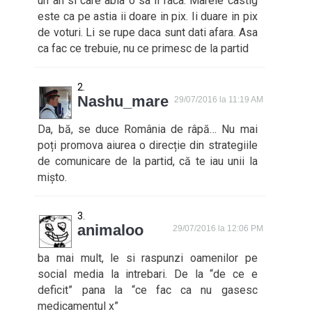
un an si care abia o sa il faca. Marele castig
este ca pe astia ii doare in pix. Ii duare in pix
de voturi. Li se rupe daca sunt dati afara. Asa
ca fac ce trebuie, nu ce primesc de la partid
Nashu_mare
29/07/2016 la 11:19 AM
Da, bă, se duce România de râpă… Nu mai
poți promova aiurea o direcție din strategiile
de comunicare de la partid, că te iau unii la
mișto.
animaloo
29/07/2016 la 12:06 PM
ba mai mult, le si raspunzi oamenilor pe
social media la intrebari. De la “de ce e
deficit” pana la “ce fac ca nu gasesc
medicamentul x”