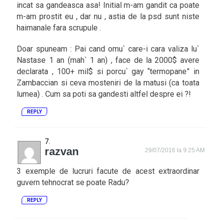
incat sa gandeasca asa! Initial m-am gandit ca poate
m-am prostit eu , dar nu , astia de la psd sunt niste
haimanale fara scrupule .
Doar spuneam : Pai cand omu` care-i cara valiza lu`
Nastase 1 an (mah` 1 an) , face de la 2000$ avere
declarata , 100+ mil$ si porcu` gay “termopane” in
Zambaccian si ceva mosteniri de la matusi (ca toata
lumea) . Cum sa poti sa gandesti altfel despre ei ?!
REPLY
razvan
29/07/2016 la 9:25 AM
3 exemple de lucruri facute de acest extraordinar
guvern tehnocrat se poate Radu?
REPLY