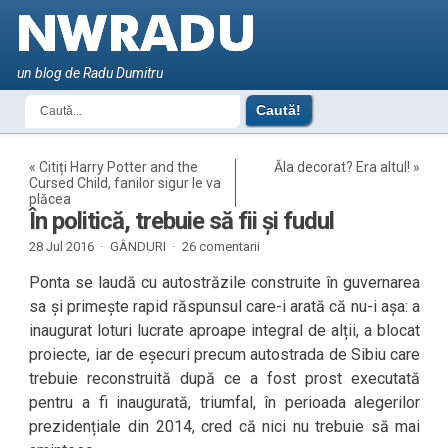
un blog de Radu Dumitru
«
Citiți Harry Potter and the
Ăla decorat? Era altul!
»
Cursed Child, fanilor sigur le va
plăcea
În politică, trebuie să fii și fudul
28 Jul 2016 ·
GÂNDURI
·
26 comentarii
Ponta se laudă cu autostrăzile construite în guvernarea
sa și primește rapid răspunsul care-i arată că nu-i așa: a
inaugurat loturi lucrate aproape integral de alții, a blocat
proiecte, iar de eșecuri precum autostrada de Sibiu care
trebuie reconstruită după ce a fost prost executată
pentru a fi inaugurată, triumfal, în perioada alegerilor
prezidențiale din 2014, cred că nici nu trebuie să mai