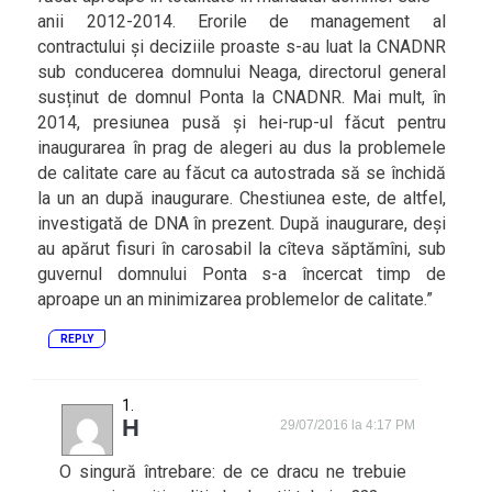
anii 2012-2014. Erorile de management al
contractului și deciziile proaste s-au luat la CNADNR
sub conducerea domnului Neaga, directorul general
susținut de domnul Ponta la CNADNR. Mai mult, în
2014, presiunea pusă și hei-rup-ul făcut pentru
inaugurarea în prag de alegeri au dus la problemele
de calitate care au făcut ca autostrada să se închidă
la un an după inaugurare. Chestiunea este, de altfel,
investigată de DNA în prezent. După inaugurare, deși
au apărut fisuri în carosabil la cîteva săptămîni, sub
guvernul domnului Ponta s-a încercat timp de
aproape un an minimizarea problemelor de calitate.”
REPLY
H
29/07/2016 la 4:17 PM
O singură întrebare: de ce dracu ne trebuie