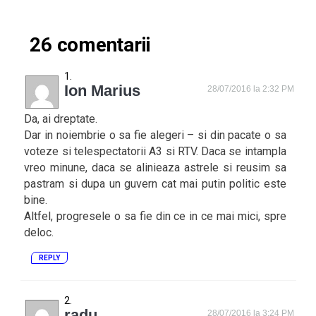
26 comentarii
Ion Marius
28/07/2016 la 2:32 PM
Da, ai dreptate.
Dar in noiembrie o sa fie alegeri – si din pacate o sa
voteze si telespectatorii A3 si RTV. Daca se intampla
vreo minune, daca se alinieaza astrele si reusim sa
pastram si dupa un guvern cat mai putin politic este
bine.
Altfel, progresele o sa fie din ce in ce mai mici, spre
deloc.
REPLY
radu
28/07/2016 la 3:24 PM