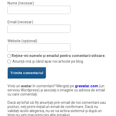
Nume (necesar)
Email (necesar)
Website (opțional)
Reține-mi numele și emailul pentru comentarii viitoare.
Anunță-mă și când apar noi articole pe blog.
Vreți un
avatar
în comentarii? Mergeți pe
gravatar.com
(un
serviciu Wordpress) și asociați o imagine cu adresa de email
cu care comentați.
Dacă ați bifat să fiți anunțați prin email de noi comentarii sau
posturi, veți primi inițial un email de confirmare. Dacă nu
validați acolo alegerea, nu se va activa sistemul și după un
timp nu veți mai primi nici alte emailuri