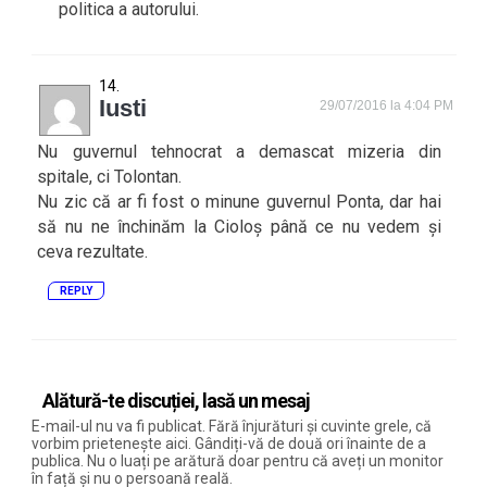
politica a autorului.
Iusti
29/07/2016 la 4:04 PM
Nu guvernul tehnocrat a demascat mizeria din
spitale, ci Tolontan.
Nu zic că ar fi fost o minune guvernul Ponta, dar hai
să nu ne închinăm la Cioloș până ce nu vedem și
ceva rezultate.
REPLY
Alătură-te discuției, lasă un mesaj
E-mail-ul nu va fi publicat. Fără înjurături și cuvinte grele, că
vorbim prietenește aici. Gândiți-vă de două ori înainte de a
publica. Nu o luați pe arătură doar pentru că aveți un monitor
în față și nu o persoană reală.