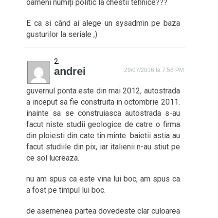
oameni numiți politic la chestii tehnice???
E ca si când ai alege un sysadmin pe baza
gusturilor la seriale ;)
andrei
29/07/2016 la 7:56 PM
guvernul ponta este din mai 2012, autostrada
a inceput sa fie construita in octombrie 2011.
inainte sa se construiasca autostrada s-au
facut niste studii geologice de catre o firma
din ploiesti din cate tin minte. baietii astia au
facut studiile din pix, iar italienii n-au stiut pe
ce sol lucreaza.
nu am spus ca este vina lui boc, am spus ca
a fost pe timpul lui boc.
de asemenea partea dovedeste clar culoarea