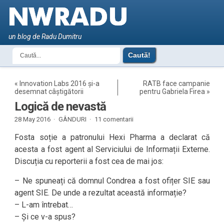
un blog de Radu Dumitru
«
Innovation Labs 2016 și-a
RATB face campanie
desemnat câștigătorii
pentru Gabriela Firea
»
Logică de nevastă
28 May 2016 ·
GÂNDURI
·
11 comentarii
Fosta soție a patronului Hexi Pharma a declarat că
acesta a fost agent al Serviciului de Informații Externe.
Discuția cu reporterii a fost cea de mai jos:
– Ne spuneați că domnul Condrea a fost ofițer SIE sau
agent SIE. De unde a rezultat această informație?
– L-am întrebat…
– Și ce v-a spus?