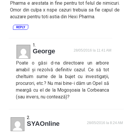
Pharma e arestata in fine pentru tot felul de nimicuri.
Omor din culpa x nspe cazuri trebuia sa fie capul de
acuzare pentru toti astia din Hexi Pharma.
REPLY
George
28/05/2016 la 11:41 AM
Poate o găsi d-na directoare un arbore
amabil și rezolvă definitiv cazul. Ce să tot
cheltuim sume de la bujet cu investigații,
procurori, etc.? Nu mai bine-i dăm un Opel să
meargă cu el de la Mogoșoaia la Corbeanca
(sau invers, nu contează)?
SYAOnline
28/05/2016 la 8:24 AM