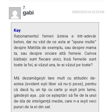
gabi
28/05/2016 la 10:32 AM
Kay
:
Raționamentul femeii ăsteia e într-adevăr
beton, dar nu văd de ce asta ar “spune multe”
despre Matilda de exemplu, sau despre mama
ta, sau despre oricare altă femeie. Cumva
bărbații sunt fiecare unici, însă femeile sunt
toate la fel, ai văzut una, le-ai văzut pe toate?
Mă dezamăgești tare mult cu atitudini de-
astea (evident ești liber să nu-ți pese), pentru
că dacă tu, un tip cu carte și ieșit prin lume,
gândești așa… păi ce așteptări să fie de la unul
de-ăla de inteligență medie, care n-a ieșit veci
pururi de la el din sat.