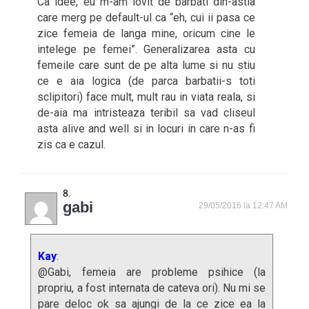
Ca idee, eu m-am lovit de barbati din-astia
care merg pe default-ul ca “eh, cui ii pasa ce
zice femeia de langa mine, oricum cine le
intelege pe femei”. Generalizarea asta cu
femeile care sunt de pe alta lume si nu stiu
ce e aia logica (de parca barbatii-s toti
sclipitori) face mult, mult rau in viata reala, si
de-aia ma intristeaza teribil sa vad cliseul
asta alive and well si in locuri in care n-as fi
zis ca e cazul.
gabi
29/05/2016 la 12:47 AM
Kay
:
@Gabi, femeia are probleme psihice (la
propriu, a fost internata de cateva ori). Nu mi se
pare deloc ok sa ajungi de la ce zice ea la