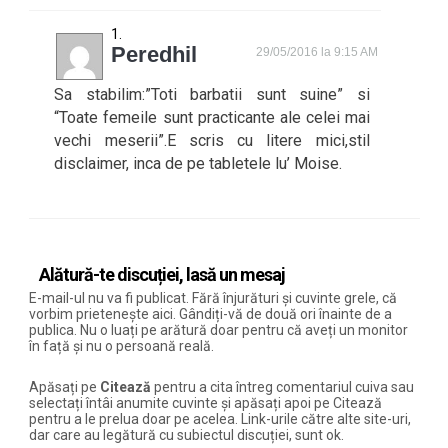
Peredhil
29/05/2016 la 9:15 AM
Sa stabilim:”Toti barbatii sunt suine” si
“Toate femeile sunt practicante ale celei mai
vechi meserii”.E scris cu litere mici,stil
disclaimer, inca de pe tabletele lu’ Moise.
Alătură-te discuției, lasă un mesaj
E-mail-ul nu va fi publicat. Fără înjurături și cuvinte grele, că
vorbim prietenește aici. Gândiți-vă de două ori înainte de a
publica. Nu o luați pe arătură doar pentru că aveți un monitor
în față și nu o persoană reală.
Apăsați pe
Citează
pentru a cita întreg comentariul cuiva sau
selectați întâi anumite cuvinte și apăsați apoi pe Citează
pentru a le prelua doar pe acelea. Link-urile către alte site-uri,
dar care au legătură cu subiectul discuției, sunt ok.