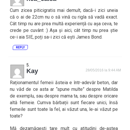
Cum zicea piticigratis mai demult, dacă-i zici uneia
că o ai de 22cm nu o să vină cu rigla să vadă exact.
Cât timp nu are prea multă experiență cu așa ceva, te
crede pe cuvânt :) Așa și aici, cât timp nu prea știe
ce-i aia SIE, poți sa-i zici că ești James Bond.
REPLY
Kay
28/05/2016 la 9:44 AM
Raționamentul femeii ăsteia e într-adevăr beton, dar
nu văd de ce asta ar “spune multe” despre Matilda
de exemplu, sau despre mama ta, sau despre oricare
altă femeie. Cumva bărbații sunt fiecare unici, însă
femeile sunt toate la fel, ai văzut una, le-ai văzut pe
toate?
Mă dezamăgești tare mult cu atitudini de-astea