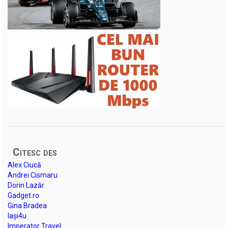
Citesc des
Alex Ciucă
Andrei Cismaru
Dorin Lazăr
Gadget.ro
Gina Bradea
Iași4u
Imperator Travel