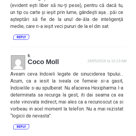
(evident ești liber să nu-ți pese), pentru că dacă tu,
un tip cu carte și ieșit prin lume, gândești așa… păi ce
așteptări să fie de la unul de-ăla de inteligență
medie, care n-a ieșit veci pururi de la el din sat.
REPLY
Coco Moll
28/05/2016 la 10:13 AM
Aveam ceva îndoieli legate de sinuciderea tipului…
Acum, ca a iesit la iveala ce femeie si-a gasit,
îndoielile s-au spulberat. Nu afacerea Hexipharma l-a
determinata sa recurga la gest, iti dai seama ca ea
este vinovata indirect, mai ales ca a recunoscut ca si
vorbeau in acel moment la telefon. Nu a mai rezistat
“logicii de nevasta”.
REPLY