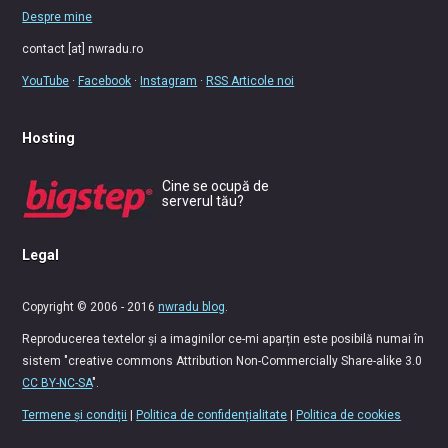
Despre mine
contact [at] nwradu.ro
YouTube
·
Facebook
·
Instagram
·
RSS Articole noi
Hosting
Cine se ocupă de
serverul tău?
Legal
Copyright © 2006 - 2016
nwradu blog
.
Reproducerea textelor și a imaginilor ce-mi aparțin este posibilă numai în
sistem "creative commons Attribution Non-Commercially Share-alike 3.0
CC BY-NC-SA
".
Termene și condiții
|
Politica de confidențialitate
|
Politica de cookies