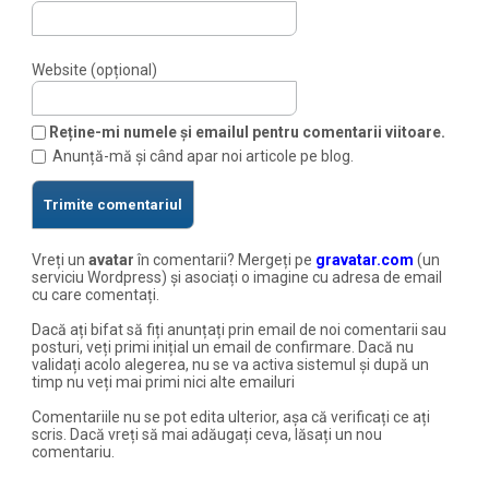
Website (opțional)
Reține-mi numele și emailul pentru comentarii viitoare.
Anunță-mă și când apar noi articole pe blog.
Vreți un
avatar
în comentarii? Mergeți pe
gravatar.com
(un
serviciu Wordpress) și asociați o imagine cu adresa de email
cu care comentați.
Dacă ați bifat să fiți anunțați prin email de noi comentarii sau
posturi, veți primi inițial un email de confirmare. Dacă nu
validați acolo alegerea, nu se va activa sistemul și după un
timp nu veți mai primi nici alte emailuri
Comentariile nu se pot edita ulterior, așa că verificați ce ați
scris. Dacă vreți să mai adăugați ceva, lăsați un nou
comentariu.