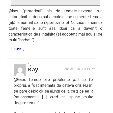
@kay, “prototipul” ala de femeie-nevasta s-a
autodefinit in decursul secolelor: se numeste femeia
țață. E normal sa te raportezi la el. Nu zice nimeni ca
toate femeile sunt asa, doar ca a devenit o
caracteristica des intalnita (si adoptata mai nou si de
multi “barbati”).
REPLY
Kay
28/05/2016 la 9:14 PM
@Gabi, femeia are probleme psihice (la
propriu, a fost internata de cateva ori). Nu mi
se pare deloc ok sa ajungi de la ce zice ea la
“rationamentul […] cred ca spune multe
despre femei”.