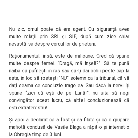
Nu zic, omul poate că era agent. Cu siguranță avea
multe relații prin SRI și SIE, după cum zice chiar
nevastă-sa despre cercul lor de prieteni.
Raționamentul, însă, este de milioane. Cred că spune
multe despre femei. “Dragă, mă înșeli?”. Să te pună
naiba să pufnești în râs sau să-ți dai ochii peste cap la
asta, în loc să rostești “NU” solemn ca la tribunal, că vă
dați seama ce concluzie trage ea. Sau dacă la nervi îți
spune “zici că ești de pe Lună!”, nu uita să negi
convingător acest lucru, că altfel concluzionează că
ești extraterestru!
Și apoi a declarat că a fost și ea filată și că o grupare
mafiotă condusă de Vasile Blaga a răpit-o și internat-o
la Obregia timp de 3 luni.