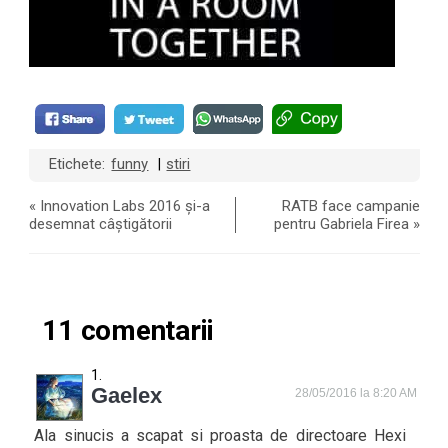
Etichete:
funny
stiri
|
«
Innovation Labs 2016 și-a
RATB face campanie
desemnat câștigătorii
pentru Gabriela Firea
»
11 comentarii
Gaelex
28/05/2016 la 8:20 AM
Ala sinucis a scapat si proasta de directoare Hexi