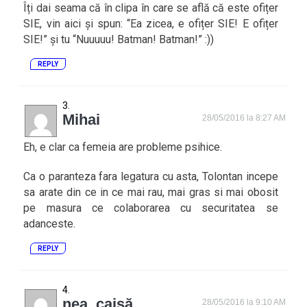
Îți dai seama că în clipa în care se află că este ofițer
SIE, vin aici și spun: “Ea zicea, e ofițer SIE! E ofițer
SIE!” și tu “Nuuuuu! Batman! Batman!” :))
REPLY
Mihai
28/05/2016 la 8:27 AM
Eh, e clar ca femeia are probleme psihice.
Ca o paranteza fara legatura cu asta, Tolontan incepe
sa arate din ce in ce mai rau, mai gras si mai obosit
pe masura ce colaborarea cu securitatea se
adanceste.
REPLY
nea_caisă
28/05/2016 la 9:10 AM