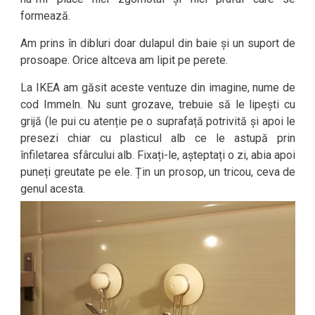
formează.
Am prins în dibluri doar dulapul din baie și un suport de
prosoape. Orice altceva am lipit pe perete.
La IKEA am găsit aceste ventuze din imagine, nume de
cod Immeln. Nu sunt grozave, trebuie să le lipești cu
grijă (le pui cu atenție pe o suprafață potrivită și apoi le
presezi chiar cu plasticul alb ce le astupă prin
înfiletarea sfârcului alb. Fixați-le, așteptați o zi, abia apoi
puneți greutate pe ele. Țin un prosop, un tricou, ceva de
genul acesta.