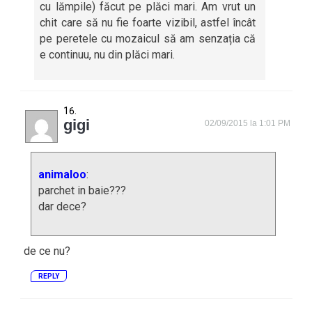
cu lămpile) făcut pe plăci mari. Am vrut un
chit care să nu fie foarte vizibil, astfel încât
pe peretele cu mozaicul să am senzația că
e continuu, nu din plăci mari.
gigi
02/09/2015 la 1:01 PM
animaloo
:
parchet in baie???
dar dece?
de ce nu?
REPLY