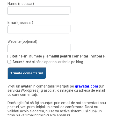
Nume (necesar)
Email (necesar)
Website (opțional)
Reține-mi numele și emailul pentru comentarii viitoare.
Anunță-mă și când apar noi articole pe blog.
Vreți un
avatar
în comentarii? Mergeți pe
gravatar.com
(un
serviciu Wordpress) și asociați o imagine cu adresa de email
cu care comentați.
Dacă ați bifat să fiți anunțați prin email de noi comentarii sau
posturi, veți primi inițial un email de confirmare. Dacă nu
validați acolo alegerea, nu se va activa sistemul și după un
timp nu veți mai primi nici alte emailuri