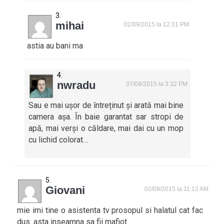
mihai
02/09/2015 la 12:31 PM
astia au bani ma
nwradu
07/09/2015 la 3:32 PM
Sau e mai ușor de întreținut și arată mai bine
camera așa. În baie garantat sar stropi de
apă, mai verși o căldare, mai dai cu un mop
cu lichid colorat…
Giovani
02/09/2015 la 11:12 AM
mie imi tine o asistenta tv prosopul si halatul cat fac
dus. asta inseamna sa fii mafiot.