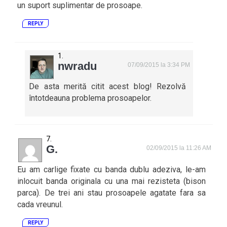
un suport suplimentar de prosoape.
REPLY
nwradu
07/09/2015 la 3:34 PM
De asta merită citit acest blog! Rezolvă
întotdeauna problema prosoapelor.
G.
02/09/2015 la 11:26 AM
Eu am carlige fixate cu banda dublu adeziva, le-am
inlocuit banda originala cu una mai rezisteta (bison
parca). De trei ani stau prosoapele agatate fara sa
cada vreunul.
REPLY