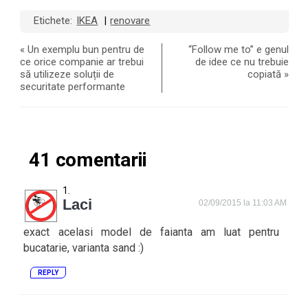
Etichete:
IKEA
renovare
|
«
Un exemplu bun pentru de
“Follow me to” e genul
ce orice companie ar trebui
de idee ce nu trebuie
să utilizeze soluții de
copiată
»
securitate performante
41 comentarii
Laci
02/09/2015 la 11:03 AM
exact acelasi model de faianta am luat pentru
bucatarie, varianta sand :)
REPLY