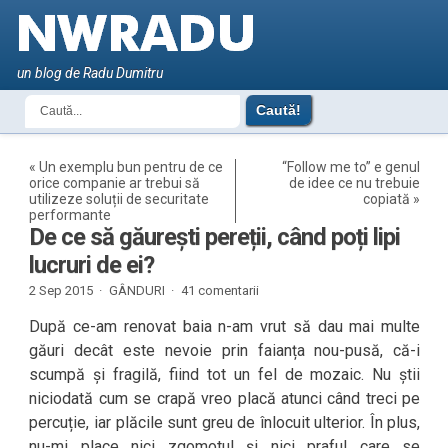
un blog de Radu Dumitru
«
Un exemplu bun pentru de ce
“Follow me to” e genul
orice companie ar trebui să
de idee ce nu trebuie
utilizeze soluții de securitate
copiată
»
performante
De ce să găurești pereții, când poți lipi
lucruri de ei?
2 Sep 2015 ·
GÂNDURI
·
41 comentarii
După ce-am renovat baia n-am vrut să dau mai multe
găuri decât este nevoie prin faianța nou-pusă, că-i
scumpă și fragilă, fiind tot un fel de mozaic. Nu știi
niciodată cum se crapă vreo placă atunci când treci pe
percuție, iar plăcile sunt greu de înlocuit ulterior. În plus,
nu-mi place nici zgomotul și nici praful care se