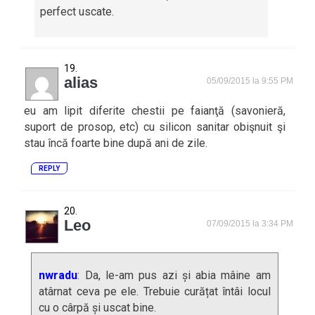
perfect uscate.
alias
05/09/2015 la 9:55 PM
eu am lipit diferite chestii pe faianţă (savonieră,
suport de prosop, etc) cu silicon sanitar obişnuit şi
stau încă foarte bine după ani de zile.
REPLY
Leo
07/09/2015 la 3:34 PM
nwradu
: Da, le-am pus azi și abia mâine am
atârnat ceva pe ele. Trebuie curățat întâi locul
cu o cârpă și uscat bine.