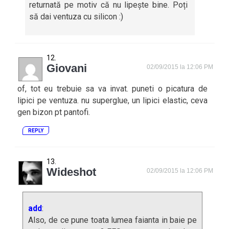
returnată pe motiv că nu lipește bine. Poți
să dai ventuza cu silicon :)
Giovani
02/09/2015 la 12:06 PM
of, tot eu trebuie sa va invat. puneti o picatura de
lipici pe ventuza. nu superglue, un lipici elastic, ceva
gen bizon pt pantofi.
REPLY
Wideshot
02/09/2015 la 12:06 PM
add
:
Also, de ce pune toata lumea faianta in baie pe