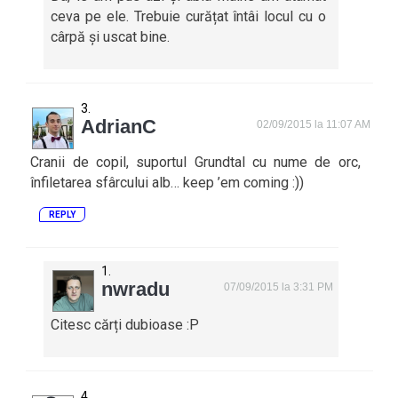
ceva pe ele. Trebuie curățat întâi locul cu o
cârpă și uscat bine.
AdrianC
02/09/2015 la 11:07 AM
Cranii de copil, suportul Grundtal cu nume de orc,
înfiletarea sfârcului alb… keep ’em coming :))
REPLY
nwradu
07/09/2015 la 3:31 PM
Citesc cărți dubioase :P