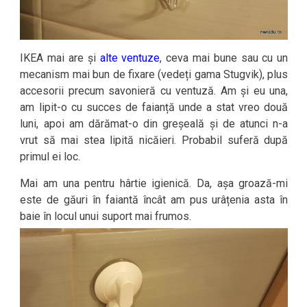
IKEA mai are și
alte ventuze
, ceva mai bune sau cu un
mecanism mai bun de fixare (vedeți gama Stugvik), plus
accesorii precum savonieră cu ventuză. Am și eu una,
am lipit-o cu succes de faianță unde a stat vreo două
luni, apoi am dărămat-o din greșeală și de atunci n-a
vrut să mai stea lipită nicăieri. Probabil suferă după
primul ei loc.
Mai am una pentru hârtie igienică. Da, așa groază-mi
este de găuri în faiantă încât am pus urâțenia asta în
baie în locul unui suport mai frumos.