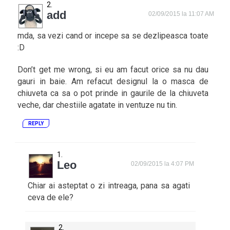
add
02/09/2015 la 11:07 AM
mda, sa vezi cand or incepe sa se dezlipeasca toate
:D
Don’t get me wrong, si eu am facut orice sa nu dau
gauri in baie. Am refacut designul la o masca de
chiuveta ca sa o pot prinde in gaurile de la chiuveta
veche, dar chestiile agatate in ventuze nu tin.
REPLY
Leo
02/09/2015 la 4:07 PM
Chiar ai asteptat o zi intreaga, pana sa agati
ceva de ele?