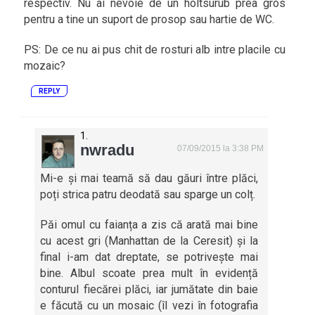
respectiv. Nu ai nevoie de un holtsurub prea gros
pentru a tine un suport de prosop sau hartie de WC.
PS: De ce nu ai pus chit de rosturi alb intre placile cu
mozaic?
REPLY
nwradu
07/09/2015 la 3:38 PM
Mi-e și mai teamă să dau găuri între plăci,
poți strica patru deodată sau sparge un colț.
Păi omul cu faianța a zis că arată mai bine
cu acest gri (Manhattan de la Ceresit) și la
final i-am dat dreptate, se potrivește mai
bine. Albul scoate prea mult în evidență
conturul fiecărei plăci, iar jumătate din baie
e făcută cu un mosaic (îl vezi în fotografia