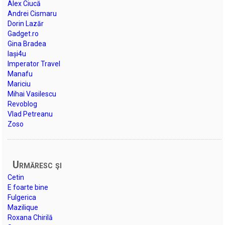
Alex Ciucă
Andrei Cismaru
Dorin Lazăr
Gadget.ro
Gina Bradea
Iași4u
Imperator Travel
Manafu
Mariciu
Mihai Vasilescu
Revoblog
Vlad Petreanu
Zoso
Urmăresc şi
Cetin
E foarte bine
Fulgerica
Mazilique
Roxana Chirilă