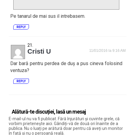
Pe tanarul de mai sus il intrebasem.
REPLY
Cristi U
11/01/2016 la 9:16 AM
Dar bară pentru perdea de duș a pus cineva folosind
ventuza?
REPLY
Alătură-te discuției, lasă un mesaj
E-mail-ul nu va fi publicat. Fără înjurături și cuvinte grele, că
vorbim prietenește aici. Gândiți-vă de două ori înainte de a
publica. Nu o luați pe arătură doar pentru că aveți un monitor
în față și nu o persoană reală.