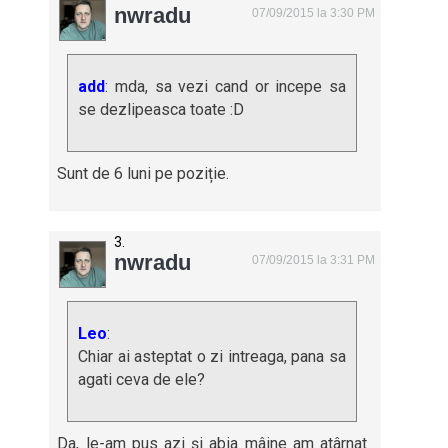
nwradu
07/09/2015 la 3:30 PM
add
: mda, sa vezi cand or incepe sa
se dezlipeasca toate :D
Sunt de 6 luni pe poziție.
nwradu
07/09/2015 la 3:31 PM
Leo
:
Chiar ai asteptat o zi intreaga, pana sa
agati ceva de ele?
Da, le-am pus azi și abia mâine am atârnat