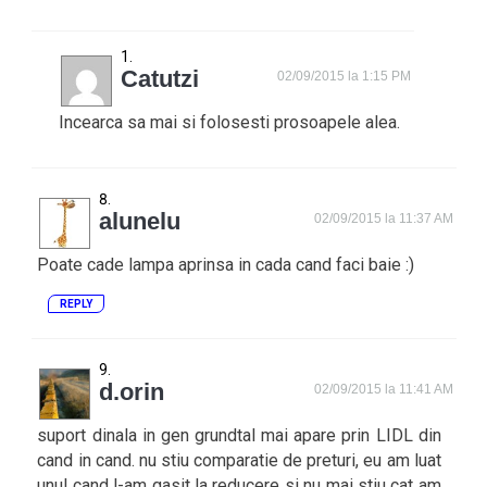
Catutzi
02/09/2015 la 1:15 PM
Incearca sa mai si folosesti prosoapele alea.
alunelu
02/09/2015 la 11:37 AM
Poate cade lampa aprinsa in cada cand faci baie :)
REPLY
d.orin
02/09/2015 la 11:41 AM
suport dinala in gen grundtal mai apare prin LIDL din
cand in cand. nu stiu comparatie de preturi, eu am luat
unul cand l-am gasit la reducere si nu mai stiu cat am