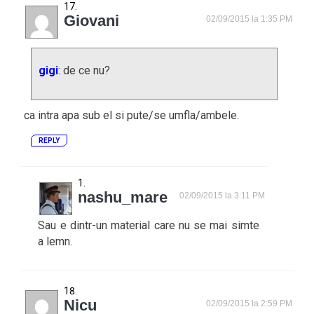
Giovani
02/09/2015 la 1:35 PM
gigi
: de ce nu?
ca intra apa sub el si pute/se umfla/ambele.
REPLY
nashu_mare
02/09/2015 la 3:11 PM
Sau e dintr-un material care nu se mai simte
a lemn.
Nicu
02/09/2015 la 2:59 PM