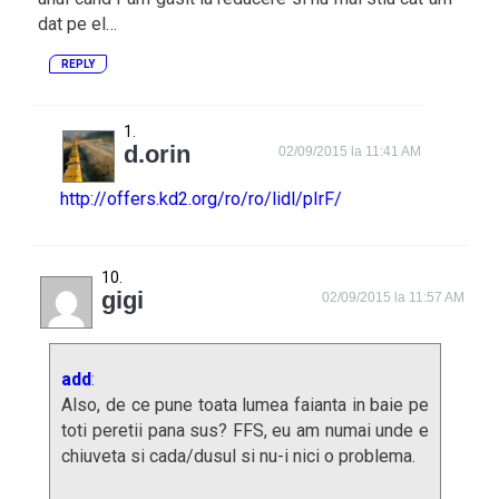
dat pe el…
REPLY
d.orin
02/09/2015 la 11:41 AM
http://offers.kd2.org/ro/ro/lidl/pIrF/
gigi
02/09/2015 la 11:57 AM
add
:
Also, de ce pune toata lumea faianta in baie pe
toti peretii pana sus? FFS, eu am numai unde e
chiuveta si cada/dusul si nu-i nici o problema.