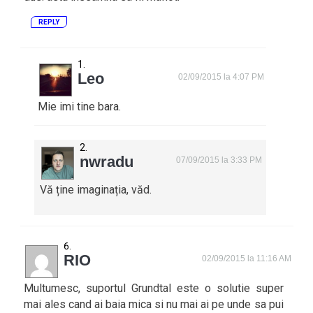
REPLY
Leo
02/09/2015 la 4:07 PM
Mie imi tine bara.
nwradu
07/09/2015 la 3:33 PM
Vă ține imaginația, văd.
RIO
02/09/2015 la 11:16 AM
Multumesc, suportul Grundtal este o solutie super
mai ales cand ai baia mica si nu mai ai pe unde sa pui