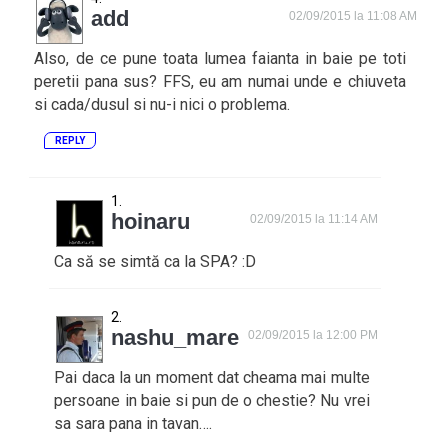
add
02/09/2015 la 11:08 AM
Also, de ce pune toata lumea faianta in baie pe toti
peretii pana sus? FFS, eu am numai unde e chiuveta
si cada/dusul si nu-i nici o problema.
REPLY
hoinaru
02/09/2015 la 11:14 AM
Ca să se simtă ca la SPA? :D
nashu_mare
02/09/2015 la 12:00 PM
Pai daca la un moment dat cheama mai multe
persoane in baie si pun de o chestie? Nu vrei
sa sara pana in tavan….