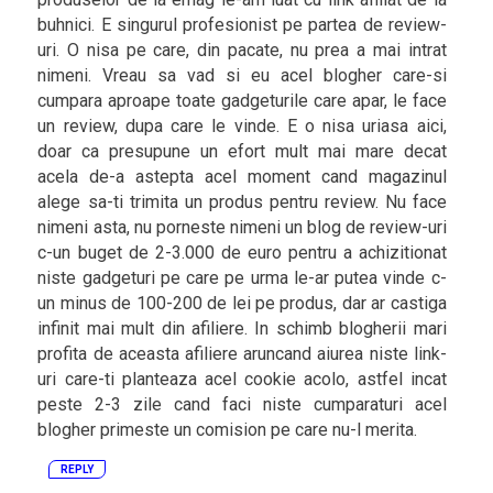
buhnici. E singurul profesionist pe partea de review-
uri. O nisa pe care, din pacate, nu prea a mai intrat
nimeni. Vreau sa vad si eu acel blogher care-si
cumpara aproape toate gadgeturile care apar, le face
un review, dupa care le vinde. E o nisa uriasa aici,
doar ca presupune un efort mult mai mare decat
acela de-a astepta acel moment cand magazinul
alege sa-ti trimita un produs pentru review. Nu face
nimeni asta, nu porneste nimeni un blog de review-uri
c-un buget de 2-3.000 de euro pentru a achizitionat
niste gadgeturi pe care pe urma le-ar putea vinde c-
un minus de 100-200 de lei pe produs, dar ar castiga
infinit mai mult din afiliere. In schimb blogherii mari
profita de aceasta afiliere aruncand aiurea niste link-
uri care-ti planteaza acel cookie acolo, astfel incat
peste 2-3 zile cand faci niste cumparaturi acel
blogher primeste un comision pe care nu-l merita.
REPLY