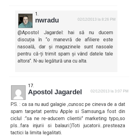
nwradu
02/12/2013 la 8:26 PM
@Apostol Jagardel: hai să nu ducem
discuția în “o manevră de afiliere este
nasoală, dar și magazinele sunt nasoale
pentru că-ți trimit spam și vând datele tale
altora”. N-au legătură una cu alta.
Apostol Jagardel
02/12/2013 la 3:07 PM
P.S. : ca sa nu aud galagie ,cunosc pe cineva de a dat
spam targetat pentru Apple si Samsung,a fost din
ciclul :”sa ne re-aducem clientii” marketing typo,so
pls…fara injurii si balauri:)Toti jucatorii…presteaza
tactici la limita legalitati.