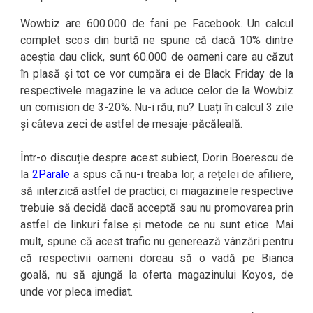
Wowbiz are 600.000 de fani pe Facebook. Un calcul
complet scos din burtă ne spune că dacă 10% dintre
aceștia dau click, sunt 60.000 de oameni care au căzut
în plasă și tot ce vor cumpăra ei de Black Friday de la
respectivele magazine le va aduce celor de la Wowbiz
un comision de 3-20%. Nu-i rău, nu? Luați în calcul 3 zile
și câteva zeci de astfel de mesaje-păcăleală.
Într-o discuție despre acest subiect, Dorin Boerescu de
la
2Parale
a spus că nu-i treaba lor, a rețelei de afiliere,
să interzică astfel de practici, ci magazinele respective
trebuie să decidă dacă acceptă sau nu promovarea prin
astfel de linkuri false și metode ce nu sunt etice. Mai
mult, spune că acest trafic nu generează vânzări pentru
că respectivii oameni doreau să o vadă pe Bianca
goală, nu să ajungă la oferta magazinului Koyos, de
unde vor pleca imediat.