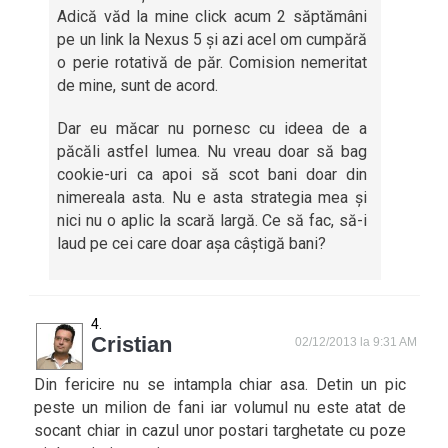
Adică văd la mine click acum 2 săptămâni
pe un link la Nexus 5 și azi acel om cumpără
o perie rotativă de păr. Comision nemeritat
de mine, sunt de acord.
Dar eu măcar nu pornesc cu ideea de a
păcăli astfel lumea. Nu vreau doar să bag
cookie-uri ca apoi să scot bani doar din
nimereala asta. Nu e asta strategia mea și
nici nu o aplic la scară largă. Ce să fac, să-i
laud pe cei care doar așa câștigă bani?
Cristian
02/12/2013 la 9:31 AM
Din fericire nu se intampla chiar asa. Detin un pic
peste un milion de fani iar volumul nu este atat de
socant chiar in cazul unor postari targhetate cu poze