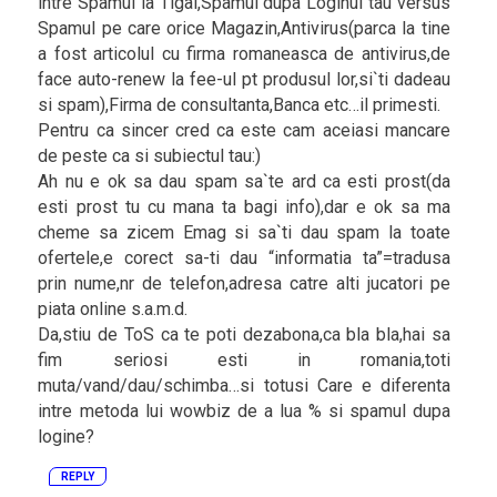
intre Spamul la Tigai,Spamul dupa Loginul tau versus
Spamul pe care orice Magazin,Antivirus(parca la tine
a fost articolul cu firma romaneasca de antivirus,de
face auto-renew la fee-ul pt produsul lor,si`ti dadeau
si spam),Firma de consultanta,Banca etc…il primesti.
Pentru ca sincer cred ca este cam aceiasi mancare
de peste ca si subiectul tau:)
Ah nu e ok sa dau spam sa`te ard ca esti prost(da
esti prost tu cu mana ta bagi info),dar e ok sa ma
cheme sa zicem Emag si sa`ti dau spam la toate
ofertele,e corect sa-ti dau “informatia ta”=tradusa
prin nume,nr de telefon,adresa catre alti jucatori pe
piata online s.a.m.d.
Da,stiu de ToS ca te poti dezabona,ca bla bla,hai sa
fim seriosi esti in romania,toti
muta/vand/dau/schimba…si totusi Care e diferenta
intre metoda lui wowbiz de a lua % si spamul dupa
logine?
REPLY