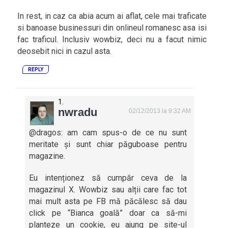
In rest, in caz ca abia acum ai aflat, cele mai traficate
si banoase businessuri din onlineul romanesc asa isi
fac traficul. Inclusiv wowbiz, deci nu a facut nimic
deosebit nici in cazul asta.
REPLY
nwradu
02/12/2013 la 9:32 AM
@dragos: am cam spus-o de ce nu sunt
meritate și sunt chiar păguboase pentru
magazine.
Eu intenționez să cumpăr ceva de la
magazinul X. Wowbiz sau alții care fac tot
mai mult asta pe FB mă păcălesc să dau
click pe “Bianca goală” doar ca să-mi
planteze un cookie, eu ajung pe site-ul