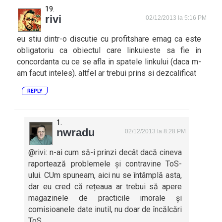
rivi
02/12/2013 la 5:16 PM
eu stiu dintr-o discutie cu profitshare emag ca este
obligatoriu ca obiectul care linkuieste sa fie in
concordanta cu ce se afla in spatele linkului (daca m-
am facut inteles). altfel ar trebui prins si dezcalificat
REPLY
nwradu
02/12/2013 la 8:28 PM
@rivi: n-ai cum să-i prinzi decât dacă cineva
raportează problemele și contravine ToS-
ului. CUm spuneam, aici nu se întâmplă asta,
dar eu cred că rețeaua ar trebui să apere
magazinele de practicile imorale și
comisioanele date inutil, nu doar de încălcări
ToS.