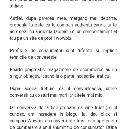
afiliate.
Astfel, dupa parerea mea, mergand mai departe,
greseala ta este ca tu compari audienta careia tu te
adresezi cu audienta tabloid, i.e. un comportament al
tau pe un site de profil wowbiz.
Profilele de consumator sunt diferite si implicit
tehnicile de conveersie.
Foarte pragmatic, magazinele de ecommerce au un
singur obiectiv, lasand la o parte incasarile: traficul.
Dupa aceea trebuie sa il converteasca, unele
conversii au costuri mai mari iar altele mai mici.
Iar conversia de la tine probabil ca vine trust (i.e. il
cunosc, am incredere in blogul lui, dau click si
cumpar) Wowbiz nu converteste trust, ci o apeteneta
de cumparare a unui anumit tip de consumator. DUpa