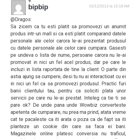
bipbip
02/12/2013 la 10:18 AM
@Dragos:
Sa zicem ca tu esti platit sa promovezi un anumit
produs intr-un mall si ca esti platit comparand datele
personale ale celor carora le-ai prezentat produsul
cu datele personale ale celor care cumpara. Gasesti
pe undeva o lista de nume, persoane carora nu le-ai
promovat in nici un fel acel produs, dar pe care le
incluzi in lista raportata de tine la client. O parte din
astia ajung sa cumpere, desi tu nu ai interactioat cu ei
in nici un fel ca sa promovezi produsul. Practic furi
banii clientului tau, pentru ca soliciti plata unor
servicii pe care nu le-ai prestat. Inteleg ca tie ti se
pare ok? De unde pana unde Wowbiz converteste
apetenta de cumparare, nu prea ma prind, atata vreme
cat te pacaleste ca iti arata o poza ca de fapt sa iti
planteze un cookie din care sa faca ei bani.
Magazinele online platesc conversia nu traficul,