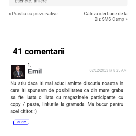
Etichete:
afiliere
«
Praștia cu prezervative
Câteva idei bune de la
Biz SMS Camp
»
41 comentarii
Emil
02/12/2013 la 8:25 AM
Nu stiu daca iti mai aduci aminte discutia noastra in
care iti spuneam de posibilitatea ca din mare graba
sa fie luata o lista cu magazinele participante cu
copy / paste, linkurile la gramada. Ma bucur pentru
acel cititor. :)
REPLY