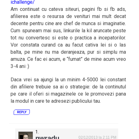
ichallenge/
Am continuat cu cateva siteuri, pagini fb si fb ads,
afilierea este o resursa de venituri mai mult decat
decente pentru cine are chef de munca si imaginatie.
Cum spuneam mai sus, linkurile la kil aruncate peste
tot nu convertesc si este o practica a incepatorilor.
Vor constata curand ca au facut cativa lei si o las
balta, pe mine nu ma deranjeaza, pur si simplu ma
amuza. Ce fac ei acum, e “fumat” de mine acum vreo
3-4 ani :)
Daca vrei sa ajungi la un minim 4-5000 lei constant
din afiliere trebuie sa ai o strategie: de la continutul
pe care il oferi si magazinele ce le promovezi pana
la modul in care te adresezi publicului tau.
REPLY
nwradu
02/12/2013 la 2:11 PM