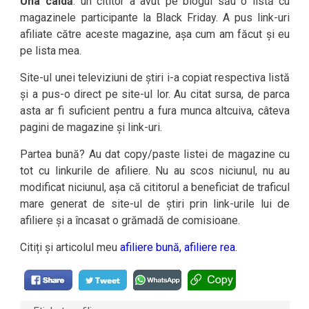
Una caldă
: un cititor a avut pe blogul său o listă cu
magazinele participante la Black Friday. A pus link-uri
afiliate către aceste magazine, așa cum am făcut și eu
pe lista mea.
Site-ul unei televiziuni de știri i-a copiat respectiva listă
și a pus-o direct pe site-ul lor. Au citat sursa, de parca
asta ar fi suficient pentru a fura munca altcuiva, câteva
pagini de magazine și link-uri.
Partea bună? Au dat copy/paste listei de magazine cu
tot cu linkurile de afiliere. Nu au scos niciunul, nu au
modificat niciunul, așa că cititorul a beneficiat de traficul
mare generat de site-ul de știri prin link-urile lui de
afiliere și a încasat o grămadă de comisioane.
Citiți și articolul meu
afiliere bună, afiliere rea
.