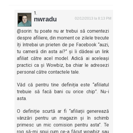
nwradu
02/12/2013 la 8:13 PM
@sorin: tu poate nu ar trebui să comentezi
despre afiliere, din moment ce zilele trecute
îți întrebai un prieten de pe Facebook “auzi,
tu cameră din asta ai?” și îi dădeai un link
afiliat către acel model. Adică ai aceleași
practici ca și Wowbiz, ba chiar le adresezi
personal către contactele tale.
Văd că pentru tine definiția este “afiliatul
trebuie să facă bani cu orice chip”. Nu-i
asta.
O definiție scurtă ar fi “afiliații generează
vânzări pentru un magazin și în schimb
primesc un mic comision pentru asta”. Te
rog să-mi spui cum ce-a făcut wowbiz sau