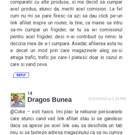
comparatii cu alte produse, si ma decid sa cumpar
acel produs, atunci da, meriti acel comision. La fel
cum nu mi se pare firesc ca azi sa dau click pe-un
link afiliat inspre un router, la tine, ca maine sa intru
sa-mi cumpar un frigider, iar tu sa iei comisionul
pentru acel frigider, desi n-ai contribuit cu nimic la
decizia mea de a-l cumpara. Asadar, afilierea asta nu
e decat un mod prin care magazinele aleg sa-si
atraga trafic, trafic pe care-l platesc doar in cazul in
care si vand ceva.
REPLY
Dragos Bunea
02/12/2013 la 1:26 PM
@Coke – esti haios. Imi plac la nebunie persoanele
care atunci cand vad link afiliat stau si se gandesc
daca sa apese pe acel link sau sa deschida un tab
nou si sa tasteze adresa magazinului ca sa nu cumva