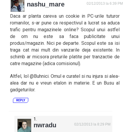
nashu_mare
02/12/2013 la 6:39 PM
Daca ar planta careva un cookie in PC-urile tuturor
romanilor, s-ar pune ca respectivul a lucrat sa aduca
trafic pentru magazinele online? Scopul unui astfel
de om nu este sa faca publicitate unui
produs/magazin. Nici pe departe. Scopul este sa isi
traga cat mai mult din vanzarile deja existente. In
schimb ar micsora preturile platite per tranzactie de
catre magazine (adica comisionul).
Altfel, lol @Buhnici. Omul e curatel si nu injura si alea-
alea dar nu e vreun etalon in materie. E un Busu al
gadgeturilor.
REPLY
nwradu
02/12/2013 la 8:29 PM