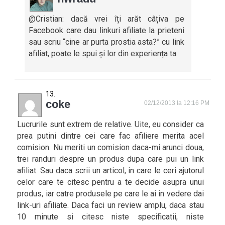
@Cristian: dacă vrei îți arăt câțiva pe
Facebook care dau linkuri afiliate la prieteni
sau scriu “cine ar purta prostia asta?” cu link
afiliat, poate le spui și lor din experiența ta.
coke
02/12/2013 la 12:16 PM
Lucrurile sunt extrem de relative. Uite, eu consider ca
prea putini dintre cei care fac afiliere merita acel
comision. Nu meriti un comision daca-mi arunci doua,
trei randuri despre un produs dupa care pui un link
afiliat. Sau daca scrii un articol, in care le ceri ajutorul
celor care te citesc pentru a te decide asupra unui
produs, iar catre produsele pe care le ai in vedere dai
link-uri afiliate. Daca faci un review amplu, daca stau
10 minute si citesc niste specificatii, niste