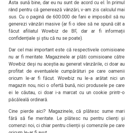
Asta sună bine, dar eu nu sunt de acord cu el. În primul
rând pentru că generează vânzări, v-am zis calculul mai
sus. Cu o pagină de 600.000 de fani e imposibil să nu
generezi vânzări masive (ar fi o idee să ne spună cât a
făcut afiliatul Wowbiz de BF, dar ar fi informații
confidențiale și știu că nu se poate).
Dar cel mai important este că respectivele comisioane
nu ar fi meritate. Magazinele ar plăti comisioane către
Wowbiz deși nu aceștia au generat vânzările, ci doar au
profitat de eventualele cumpărături pe care oamenii
oricum le-ar fi făcut. Wowbiz nu le-a arătat nici un
magazin nou, nici o ofertă bună, nici produsele pe care
ei le căutau, ci doar i-a marcat cu un cookie printr-o
păcăleală ordinară.
Cine pierde aici? Magazinele, că plătesc sume mari
fără să fie meritate. Le plătesc nu pentru clienți și
comenzi noi, ci chiar pentru clienții și comenzile pe care
oricum le-ar fi avut.