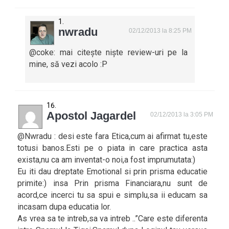
nwradu
02/12/2013 la 8:25 PM
@coke: mai citește niște review-uri pe la
mine, să vezi acolo :P
Apostol Jagardel
02/12/2013 la 3:05 PM
@Nwradu : desi este fara Etica,cum ai afirmat tu,este
totusi banos.Esti pe o piata in care practica asta
exista,nu ca am inventat-o noi,a fost imprumutata:)
Eu iti dau dreptate Emotional si prin prisma educatie
primite:) insa Prin prisma Financiara,nu sunt de
acord,ce incerci tu sa spui e simplu,sa ii educam sa
incasam dupa educatia lor.
As vrea sa te intreb,sa va intreb ..”Care este diferenta