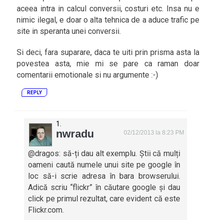
aceea intra in calcul conversii, costuri etc. Insa nu e
nimic ilegal, e doar o alta tehnica de a aduce trafic pe
site in speranta unei conversii.
Si deci, fara suparare, daca te uiti prin prisma asta la
povestea asta, mie mi se pare ca raman doar
comentarii emotionale si nu argumente :-)
REPLY
nwradu
02/12/2013 la 8:23 PM
@dragos: să-ți dau alt exemplu. Știi că mulți
oameni caută numele unui site pe google în
loc să-i scrie adresa în bara browserului.
Adică scriu “flickr” în căutare google și dau
click pe primul rezultat, care evident că este
Flickr.com.