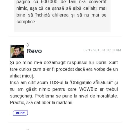
pagină cu 600.000 de fani n-a convertit
nimic, așa că ce șansă să aibă ceilalți, mai
bine să închidă afilierea și să nu mai se
complice.
Revo
02/12/2013 la 10:13 AM
Și pe mine m-a dezamăgit răspunsul lui Dorin. Sunt
tare curios cum s-ar fi procedat dacă era vorba de un
afiliat micuț.
Însă am citit acum TOS-ul la “Obligațiile afiliatului” și
nu am găsit nimic pentru care WOWBiz ar trebui
sancționați. Problema se pune la nivel de moralitate.
Practic, s-a dat liber la mârlănii.
REPLY