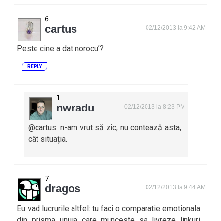
cartus
02/12/2013 la 9:42 AM
Peste cine a dat norocu’?
REPLY
nwradu
02/12/2013 la 8:23 PM
@cartus: n-am vrut să zic, nu contează asta,
cât situația.
dragos
02/12/2013 la 9:44 AM
Eu vad lucrurile altfel: tu faci o comparatie emotionala
din prisma unuia care munceste sa livreze linkuri