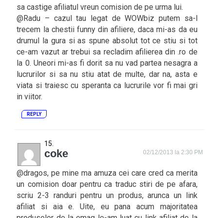
sa castige afiliatul vreun comision de pe urma lui.
@Radu – cazul tau legat de WOWbiz putem sa-l
trecem la chestii funny din afiliere, daca mi-as da eu
drumul la gura si as spune absolut tot ce stiu si tot
ce-am vazut ar trebui sa recladim afilierea din .ro de
la 0. Uneori mi-as fi dorit sa nu vad partea nesagra a
lucrurilor si sa nu stiu atat de multe, dar na, asta e
viata si traiesc cu speranta ca lucrurile vor fi mai gri
in viitor.
REPLY
coke
02/12/2013 la 2:30 PM
@dragos, pe mine ma amuza cei care cred ca merita
un comision doar pentru ca traduc stiri de pe afara,
scriu 2-3 randuri pentru un produs, arunca un link
afiliat si aia e. Uite, eu pana acum majoritatea
produselor de la emag le-am luat cu link afiliat de la