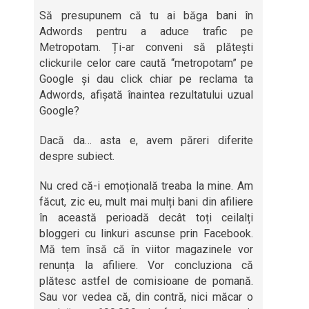
Să presupunem că tu ai băga bani în
Adwords pentru a aduce trafic pe
Metropotam. Ți-ar conveni să plătești
clickurile celor care caută “metropotam” pe
Google și dau click chiar pe reclama ta
Adwords, afișată înaintea rezultatului uzual
Google?
Dacă da… asta e, avem păreri diferite
despre subiect.
Nu cred că-i emoțională treaba la mine. Am
făcut, zic eu, mult mai mulți bani din afiliere
în această perioadă decât toți ceilalți
bloggeri cu linkuri ascunse prin Facebook.
Mă tem însă că în viitor magazinele vor
renunța la afiliere. Vor concluziona că
plătesc astfel de comisioane de pomană.
Sau vor vedea că, din contră, nici măcar o