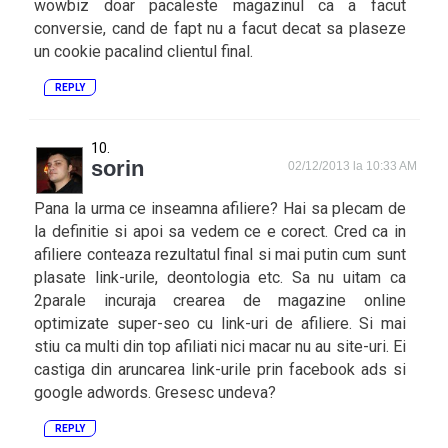
wowbiz doar pacaleste magazinul ca a facut
conversie, cand de fapt nu a facut decat sa plaseze
un cookie pacalind clientul final.
REPLY
sorin
02/12/2013 la 10:33 AM
Pana la urma ce inseamna afiliere? Hai sa plecam de
la definitie si apoi sa vedem ce e corect. Cred ca in
afiliere conteaza rezultatul final si mai putin cum sunt
plasate link-urile, deontologia etc. Sa nu uitam ca
2parale incuraja crearea de magazine online
optimizate super-seo cu link-uri de afiliere. Si mai
stiu ca multi din top afiliati nici macar nu au site-uri. Ei
castiga din aruncarea link-urile prin facebook ads si
google adwords. Gresesc undeva?
REPLY