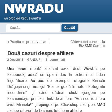
un blog de Radu Dumitru
«
Praștia cu prezervative
Câteva idei bune de la
Biz SMS Camp
»
Două cazuri despre afiliere
2 Dec 2013 ·
GÂNDURI
·
41 comentarii
Una rece
: merită analizat ce-a făcut Wowbiz pe
Facebook, adică un spam dus la extrem cu titluri
înșelătoare. Au pus de exemplu fotografia Biancăi
Drăgușanu și mesajul “Bianca goală în hotel! Fotografii
incendiare” și când dădeai click ajungeai pe
Fashiondays printr-un link de afiliere. “Vezi ce rochie a
avut Mihaela!” și ajungeai pe Clickshop sau pe eMAG
sau pe site-uri de fashion, totul prin afiliere.