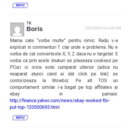
REPLY
Boris
02/12/2013 la 4:42 PM
Mama cate “vorbe multe” pentru nimic. Radu v-a
explicat in commenturi f. clar unde e problema. Nu e
vorba de cat converteste X, Y, Z daca nu e targetat. E
vorba ca prin acele linukuri se plaseaza cookieul pe
PCuri si orice este cumparat ulterior (adica nu
neaparat atunci cand ai dat click pe link) se
contorizeaza la Wowbiz. Pe alt TOS un
comportament similar i-a bagat pe top affiliates ai
ebay in parnaie:
http://finance.yahoo.com/news/ebay-worked-fbi-
put-top-120500693.html
REPLY