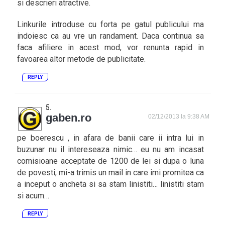
si descrieri atractive.
Linkurile introduse cu forta pe gatul publicului ma
indoiesc ca au vre un randament. Daca continua sa
faca afiliere in acest mod, vor renunta rapid in
favoarea altor metode de publicitate.
REPLY
gaben.ro
02/12/2013 la 9:38 AM
pe boerescu , in afara de banii care ii intra lui in
buzunar nu il intereseaza nimic… eu nu am incasat
comisioane acceptate de 1200 de lei si dupa o luna
de povesti, mi-a trimis un mail in care imi promitea ca
a inceput o ancheta si sa stam linistiti… linistiti stam
si acum…
REPLY