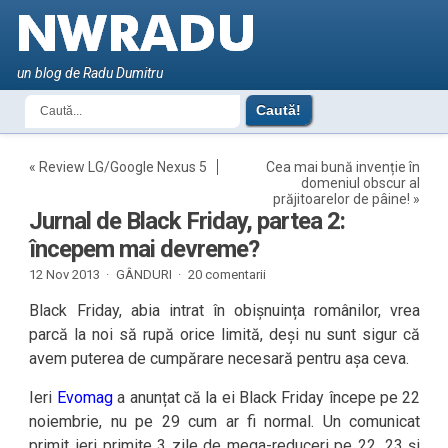
un blog de Radu Dumitru
«
Review LG/Google Nexus 5
Cea mai bună invenție în
domeniul obscur al
prăjitoarelor de pâine!
»
Jurnal de Black Friday, partea 2:
începem mai devreme?
12 Nov 2013 ·
GÂNDURI
·
20 comentarii
Black Friday, abia intrat în obișnuința românilor, vrea
parcă la noi să rupă orice limită, deși nu sunt sigur că
avem puterea de cumpărare necesară pentru așa ceva.
Ieri
Evomag
a anunțat că la ei Black Friday începe pe 22
noiembrie, nu pe 29 cum ar fi normal. Un comunicat
primit ieri primite 3 zile de mega-reduceri pe 22, 23 și