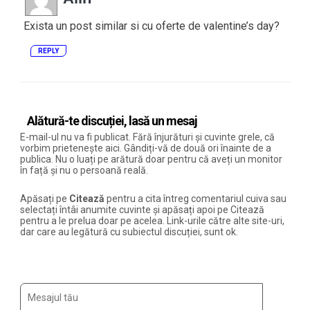
Exista un post similar si cu oferte de valentine’s day?
REPLY
Alătură-te discuției, lasă un mesaj
E-mail-ul nu va fi publicat. Fără înjurături și cuvinte grele, că
vorbim prietenește aici. Gândiți-vă de două ori înainte de a
publica. Nu o luați pe arătură doar pentru că aveți un monitor
în față și nu o persoană reală.
Apăsați pe
Citează
pentru a cita întreg comentariul cuiva sau
selectați întâi anumite cuvinte și apăsați apoi pe Citează
pentru a le prelua doar pe acelea. Link-urile către alte site-uri,
dar care au legătură cu subiectul discuției, sunt ok.