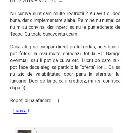
01.12.2013 – 31.01.2014
Nu cumva sunt cam multe restrictii ? Au avut o idee
buna, dar o implementare slaba. Pe mine nu numai ca
nu m-au convins, dar incerc sa nu le pun eticheta de
Teapa. Cu toata bunavointa acum …
Daca aleg sa cumpar direct pretul redus, acei bani ii
pot folosi la mai multe comenzi, tot la PC Garage
eventual, sau ii pot da cuiva etc. Lucru pe care nu-l
pot face daca aleg sa particip la “oferta” lor … Ca sa
nu zic de valabilitatea doar pana la sfarsitul lui
Ianuarie. Deci pe langa ca ii creditez, mi-i si confisca
dupa :))
Repet, buna afacere … :)
REPLY