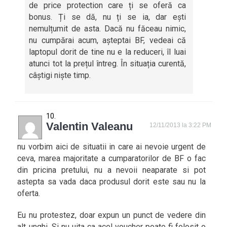
de price protection care ți se oferă ca
bonus. Ți se dă, nu ți se ia, dar ești
nemulțumit de asta. Dacă nu făceau nimic,
nu cumpărai acum, așteptai BF, vedeai că
laptopul dorit de tine nu e la reduceri, îl luai
atunci tot la prețul întreg. În situația curentă,
câștigi niște timp.
Valentin Valeanu
12/11/2013 la 3:22 PM
nu vorbim aici de situatii in care ai nevoie urgent de
ceva, marea majoritate a cumparatorilor de BF o fac
din pricina pretului, nu a nevoii neaparate si pot
astepta sa vada daca produsul dorit este sau nu la
oferta.
Eu nu protestez, doar expun un punct de vedere din
alt unghi. Si nu uita ca acel voucher poate fi folosit o