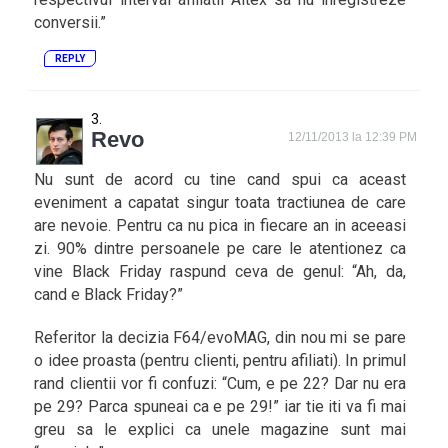
conversii.”
REPLY
Revo
12/11/2013 la 12:39 PM
Nu sunt de acord cu tine cand spui ca aceast
eveniment a capatat singur toata tractiunea de care
are nevoie. Pentru ca nu pica in fiecare an in aceeasi
zi. 90% dintre persoanele pe care le atentionez ca
vine Black Friday raspund ceva de genul: “Ah, da,
cand e Black Friday?”
Referitor la decizia F64/evoMAG, din nou mi se pare
o idee proasta (pentru clienti, pentru afiliati). In primul
rand clientii vor fi confuzi: “Cum, e pe 22? Dar nu era
pe 29? Parca spuneai ca e pe 29!” iar tie iti va fi mai
greu sa le explici ca unele magazine sunt mai