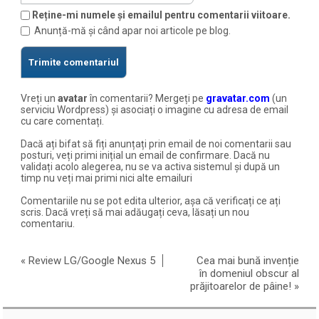
Reține-mi numele și emailul pentru comentarii viitoare.
Anunță-mă și când apar noi articole pe blog.
Vreți un
avatar
în comentarii? Mergeți pe
gravatar.com
(un
serviciu Wordpress) și asociați o imagine cu adresa de email
cu care comentați.
Dacă ați bifat să fiți anunțați prin email de noi comentarii sau
posturi, veți primi inițial un email de confirmare. Dacă nu
validați acolo alegerea, nu se va activa sistemul și după un
timp nu veți mai primi nici alte emailuri
Comentariile nu se pot edita ulterior, așa că verificați ce ați
scris. Dacă vreți să mai adăugați ceva, lăsați un nou
comentariu.
«
Review LG/Google Nexus 5
Cea mai bună invenție
în domeniul obscur al
prăjitoarelor de pâine!
»