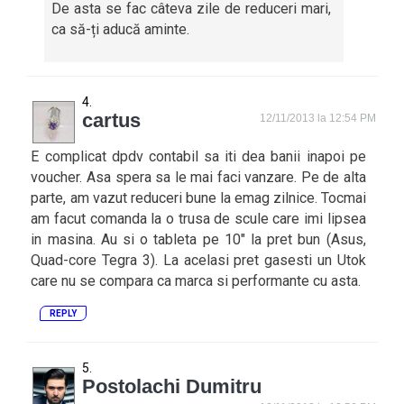
De asta se fac câteva zile de reduceri mari,
ca să-ți aducă aminte.
cartus
12/11/2013 la 12:54 PM
E complicat dpdv contabil sa iti dea banii inapoi pe
voucher. Asa spera sa le mai faci vanzare. Pe de alta
parte, am vazut reduceri bune la emag zilnice. Tocmai
am facut comanda la o trusa de scule care imi lipsea
in masina. Au si o tableta pe 10″ la pret bun (Asus,
Quad-core Tegra 3). La acelasi pret gasesti un Utok
care nu se compara ca marca si performante cu asta.
REPLY
Postolachi Dumitru