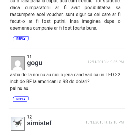
sa o faca pana la capat, asa cum trebuie. Tot statistic,
daca cumparatorii ar fi avut posibilitatea sa
rascumpere acel voucher, sunt sigur ca cei care ar fi
facut-o ar fi fost putini. Insa imaginea dupa o
asemenea campanie ar fi fost foarte buna.
REPLY
gogu
12/11/2013 la 9:35 PM
astia de la noi nu au nici o jena cand vad ca un LED 32
inch de BF la americani e 98 de dolari?
pai nu au.
REPLY
simistef
13/11/2013 la 12:18 PM