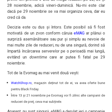
28 noiembrie, adică vineri-duminică. Nu-mi este clar
dacă pe 29 noiembrie se va mai organiza ceva, dar eu
cred că da.
Decizia este cu dus și întors. Este posibil să fi fost
motivată de un zvon conform căruia
eMAG
ar plănui o
surpriză asemănătoare sau pur și simplu au nevoie de
mai multe zile de reduceri, nu de una singură, dorind să
împartă încărcarea serverelor pe o perioadă mai lungă,
evitând un
downtime
care ar putea fi fatal pe 29
noiembrie.
Tot de la Evomag au mai venit două vești:
WatchShop.ro
, magazin deținut tot de ei, va avea oferte bune
pentru Black Friday.
Între 13 și 21 noiembrie pe Evomag vor fi zilnic alte campanii de
reduceri de preț, ceva mai subțirele.
Aparent, nu sunt singurii. eMAG a derulat ieri o campanie