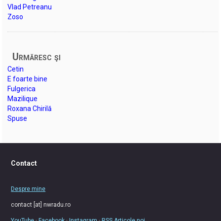
Vlad Petreanu
Zoso
Urmăresc şi
Cetin
E foarte bine
Fulgerica
Mazilique
Roxana Chirilă
Spuse
Contact
Despre mine
contact [at] nwradu.ro
YouTube
·
Facebook
·
Instagram
·
RSS Articole noi