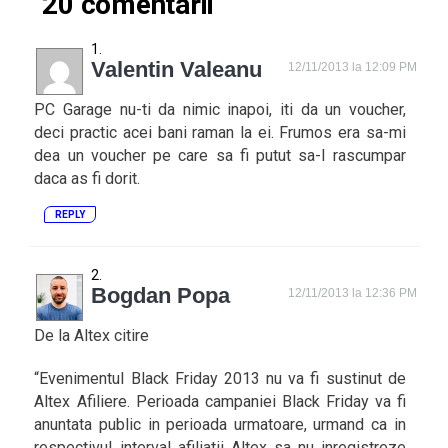
20 comentarii
Valentin Valeanu
12/11/2013 la 12:09 PM
PC Garage nu-ti da nimic inapoi, iti da un voucher,
deci practic acei bani raman la ei. Frumos era sa-mi
dea un voucher pe care sa fi putut sa-l rascumpar
daca as fi dorit.
REPLY
Bogdan Popa
12/11/2013 la 12:36 PM
De la Altex citire
“Evenimentul Black Friday 2013 nu va fi sustinut de
Altex Afiliere. Perioada campaniei Black Friday va fi
anuntata public in perioada urmatoare, urmand ca in
respectivul interval afiliatii Altex sa nu inregistreze