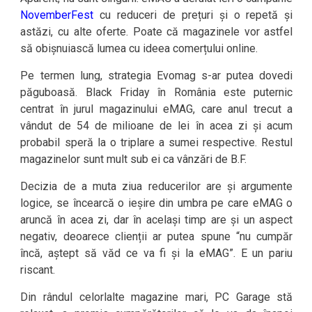
NovemberFest
cu reduceri de prețuri și o repetă și
astăzi, cu alte oferte. Poate că magazinele vor astfel
să obișnuiască lumea cu ideea comerțului online.
Pe termen lung, strategia Evomag s-ar putea dovedi
păguboasă. Black Friday în România este puternic
centrat în jurul magazinului eMAG, care anul trecut a
vândut de 54 de milioane de lei în acea zi și acum
probabil speră la o triplare a sumei respective. Restul
magazinelor sunt mult sub ei ca vânzări de B.F.
Decizia de a muta ziua reducerilor are și argumente
logice, se încearcă o ieșire din umbra pe care eMAG o
aruncă în acea zi, dar în același timp are și un aspect
negativ, deoarece clienții ar putea spune “nu cumpăr
încă, aștept să văd ce va fi și la eMAG”. E un pariu
riscant.
Din rândul celorlalte magazine mari, PC Garage stă