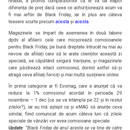
relaxat, a promis cumpărătorilor că le va da înapoi
diferența de preț dacă ceea ce achiziționează acum va
fi mai ieftin de Black Friday, iar în plus are câteva
teasere scurte precum
acesta
și
acesta
.
Magazinele se împart de asemenea în două tabere
dpdv al afilierii: cele care micșorează comisioanele
pentru Black Friday, pe bună dreptate întrucât nu mai au
nevoie de afiliați care să le arate clienților această zi
specială, ea căpătând singură tracțiune, și magazinele
care păstrează intact comisionul, dorind astfel să-și
atragă ceva afiliați fericiți și mai multă susținere online.
În prima categorie ar fi Evomag, care a anunțat că va
reduce la 1% comisionul acordat în perioada 29
noiembrie – 1 dec (ce se va întâmpla pe 22 și în restul
zilelor?), iar eu mă aștept ca și eMAG să anunțe ceva
similar, fiind comunicat de acum câteva luni că zilele
speciale de vănzâri vor avea comisioane speciale.
Update
: “Black Friday de anul acesta se va tine de catre