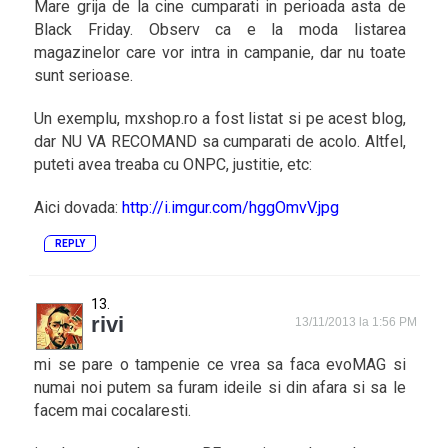
Mare grija de la cine cumparati in perioada asta de
Black Friday. Observ ca e la moda listarea
magazinelor care vor intra in campanie, dar nu toate
sunt serioase.
Un exemplu, mxshop.ro a fost listat si pe acest blog,
dar NU VA RECOMAND sa cumparati de acolo. Altfel,
puteti avea treaba cu ONPC, justitie, etc:
Aici dovada:
http://i.imgur.com/hggOmvV.jpg
REPLY
rivi
13/11/2013 la 1:56 PM
mi se pare o tampenie ce vrea sa faca evoMAG si
numai noi putem sa furam ideile si din afara si sa le
facem mai cocalaresti.