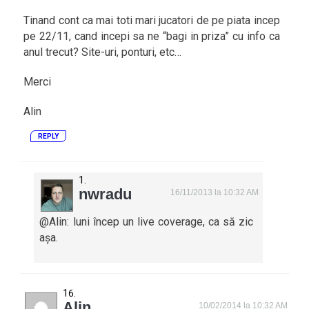
Tinand cont ca mai toti mari jucatori de pe piata incep
pe 22/11, cand incepi sa ne “bagi in priza” cu info ca
anul trecut? Site-uri, ponturi, etc…
Merci
Alin
REPLY
nwradu
16/11/2013 la 10:32 AM
@Alin: luni încep un live coverage, ca să zic
așa.
Alin
10/02/2014 la 10:32 AM