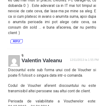
eu dau mai mult si practic creditez PC Garage-ul, cu
dobanda 0 :) . Este adevarat ca in IT mai tot timpul ai
nevoie de cate ceva, dar lasa-ma pe mine sa aleg. E
ca si cum platesc in avans o anumita suma, apoi dupa
o anumita perioada imi pot alege cate ceva, sa
consum din sold … e buna afacerea, dar nu pentru
client :)
REPLY
Valentin Valeanu
12/11/2013 la 1:55 PM
Discountul este sub forma unui cod de Voucher si
poate fi folosit o singura data intr-o comanda.
Codul de Voucher aferent discountului nu este
transmisibil altei persoane sau altui cont de client.
Perioada de valabilitate a Voucherelor este: