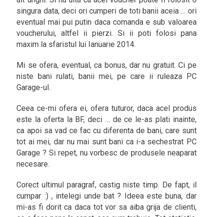
singura data, deci ori cumperi de toti banii aceia … ori
eventual mai pui putin daca comanda e sub valoarea
voucherului, altfel ii pierzi. Si ii poti folosi pana
maxim la sfaristul lui Ianuarie 2014.
Mi se ofera, eventual, ca bonus, dar nu gratuit. Ci pe
niste bani rulati, banii mei, pe care ii ruleaza PC
Garage-ul.
Ceea ce-mi ofera ei, ofera tuturor, daca acel produs
este la oferta la BF, deci … de ce le-as plati inainte,
ca apoi sa vad ce fac cu diferenta de bani, care sunt
tot ai mei, dar nu mai sunt bani ca i-a sechestrat PC
Garage ? Si repet, nu vorbesc de produsele neaparat
necesare.
Corect ultimul paragraf, castig niste timp. De fapt, il
cumpar :) , intelegi unde bat ? Ideea este buna, dar
mi-as fi dorit ca daca tot vor sa aiba grija de clienti,