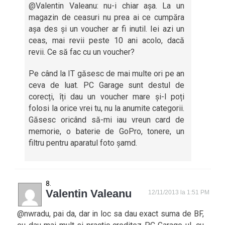
@Valentin Valeanu: nu-i chiar așa. La un
magazin de ceasuri nu prea ai ce cumpăra
așa des și un voucher ar fi inutil. Iei azi un
ceas, mai revii peste 10 ani acolo, dacă
revii. Ce să fac cu un voucher?
Pe când la IT găsesc de mai multe ori pe an
ceva de luat. PC Garage sunt destul de
corecți, îți dau un voucher mare și-l poți
folosi la orice vrei tu, nu la anumite categorii.
Găsesc oricând să-mi iau vreun card de
memorie, o baterie de GoPro, tonere, un
filtru pentru aparatul foto șamd.
Valentin Valeanu
12/11/2013 la 1:51 PM
@nwradu, pai da, dar in loc sa dau exact suma de BF,