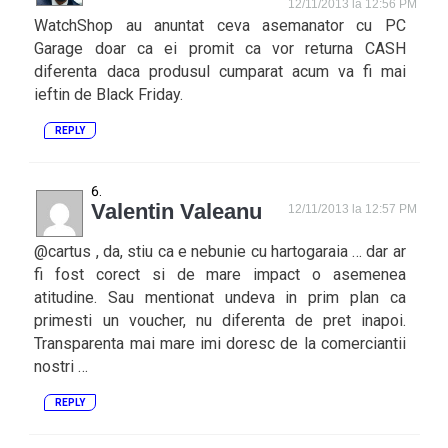
12/11/2013 la 12:56 PM
WatchShop au anuntat ceva asemanator cu PC
Garage doar ca ei promit ca vor returna CASH
diferenta daca produsul cumparat acum va fi mai
ieftin de Black Friday.
REPLY
Valentin Valeanu
12/11/2013 la 12:57 PM
@cartus , da, stiu ca e nebunie cu hartogaraia … dar ar
fi fost corect si de mare impact o asemenea
atitudine. Sau mentionat undeva in prim plan ca
primesti un voucher, nu diferenta de pret inapoi.
Transparenta mai mare imi doresc de la comerciantii
nostri …
REPLY