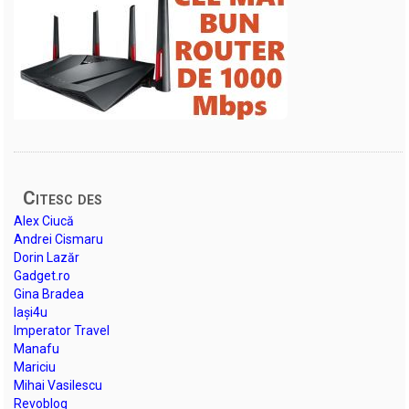
Citesc des
Alex Ciucă
Andrei Cismaru
Dorin Lazăr
Gadget.ro
Gina Bradea
Iași4u
Imperator Travel
Manafu
Mariciu
Mihai Vasilescu
Revoblog