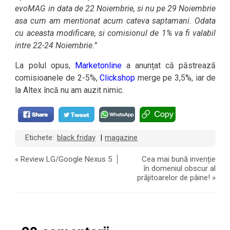
evoMAG in data de 22 Noiembrie, si nu pe 29 Noiembrie
asa cum am mentionat acum cateva saptamani. Odata
cu aceasta modificare, si comisionul de 1% va fi valabil
intre 22-24 Noiembrie.”
La polul opus,
Marketonline
a anunțat că păstrează
comisioanele de 2-5%,
Clickshop
merge pe 3,5%, iar de
la Altex încă nu am auzit nimic.
Etichete:
black friday
magazine
|
«
Review LG/Google Nexus 5
Cea mai bună invenție
în domeniul obscur al
prăjitoarelor de pâine!
»