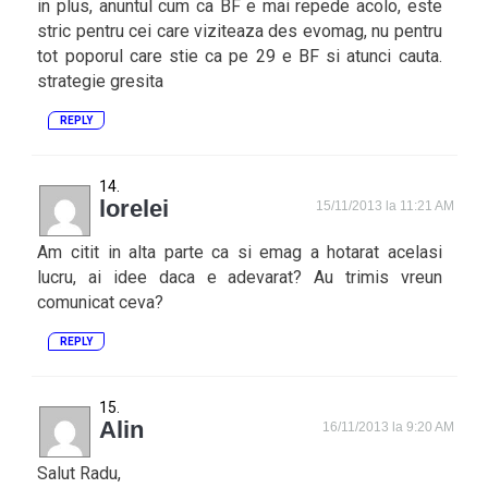
in plus, anuntul cum ca BF e mai repede acolo, este
stric pentru cei care viziteaza des evomag, nu pentru
tot poporul care stie ca pe 29 e BF si atunci cauta.
strategie gresita
REPLY
lorelei
15/11/2013 la 11:21 AM
Am citit in alta parte ca si emag a hotarat acelasi
lucru, ai idee daca e adevarat? Au trimis vreun
comunicat ceva?
REPLY
Alin
16/11/2013 la 9:20 AM
Salut Radu,