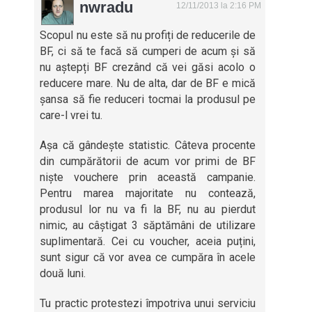
nwradu
12/11/2013 la 2:16 PM
Scopul nu este să nu profiți de reducerile de
BF, ci să te facă să cumperi de acum și să
nu aștepți BF crezând că vei găsi acolo o
reducere mare. Nu de alta, dar de BF e mică
șansa să fie reduceri tocmai la produsul pe
care-l vrei tu.
Așa că gândește statistic. Câteva procente
din cumpărătorii de acum vor primi de BF
niște vouchere prin această campanie.
Pentru marea majoritate nu contează,
produsul lor nu va fi la BF, nu au pierdut
nimic, au câștigat 3 săptămâni de utilizare
suplimentară. Cei cu voucher, aceia puțini,
sunt sigur că vor avea ce cumpăra în acele
două luni.
Tu practic protestezi împotriva unui serviciu