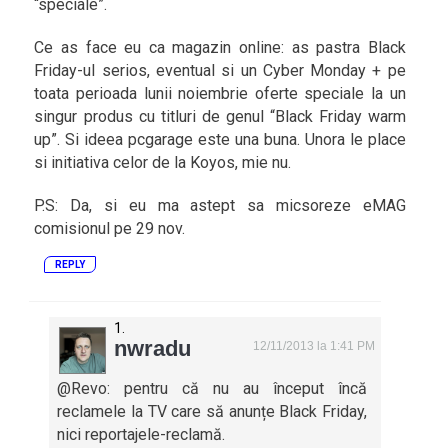
“speciale”.
Ce as face eu ca magazin online: as pastra Black
Friday-ul serios, eventual si un Cyber Monday + pe
toata perioada lunii noiembrie oferte speciale la un
singur produs cu titluri de genul “Black Friday warm
up”. Si ideea pcgarage este una buna. Unora le place
si initiativa celor de la Koyos, mie nu.
P.S: Da, si eu ma astept sa micsoreze eMAG
comisionul pe 29 nov.
REPLY
nwradu
12/11/2013 la 1:41 PM
@Revo: pentru că nu au început încă
reclamele la TV care să anunțe Black Friday,
nici reportajele-reclamă.