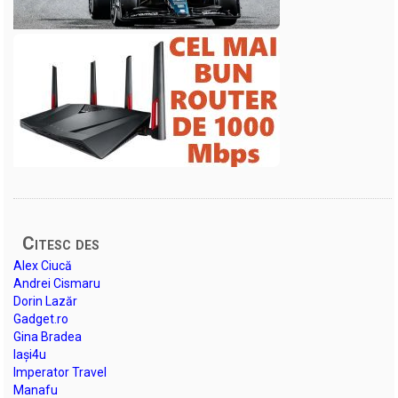
Citesc des
Alex Ciucă
Andrei Cismaru
Dorin Lazăr
Gadget.ro
Gina Bradea
Iași4u
Imperator Travel
Manafu