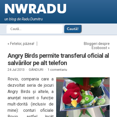
un blog de Radu Dumitru
«
Fetelor, păzea!
Bloggeri despre
Ecoboost
»
Angry Birds permite transferul oficial al
salvărilor pe alt telefon
24 Jul 2013 ·
GÂNDURI
·
1 comentariu
Rovio, compania care a
dezvoltat seria de jocuri
Angry Birds și altele, a
anunțat recent o funcție
mult-dorită (inclusiv de
mine): conturi oficiale
Rovio, astfel încât