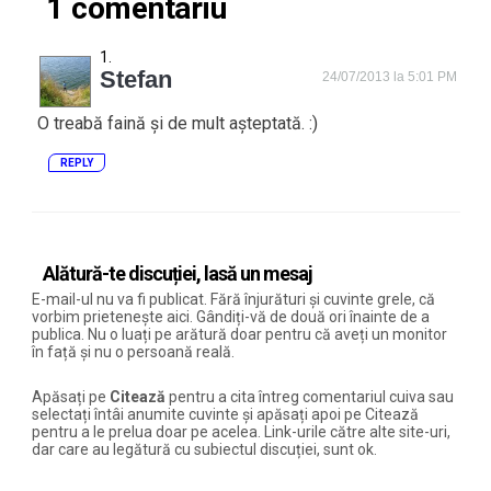
1 comentariu
Stefan
24/07/2013 la 5:01 PM
O treabă faină și de mult așteptată. :)
REPLY
Alătură-te discuției, lasă un mesaj
E-mail-ul nu va fi publicat. Fără înjurături și cuvinte grele, că
vorbim prietenește aici. Gândiți-vă de două ori înainte de a
publica. Nu o luați pe arătură doar pentru că aveți un monitor
în față și nu o persoană reală.
Apăsați pe
Citează
pentru a cita întreg comentariul cuiva sau
selectați întâi anumite cuvinte și apăsați apoi pe Citează
pentru a le prelua doar pe acelea. Link-urile către alte site-uri,
dar care au legătură cu subiectul discuției, sunt ok.