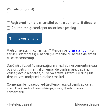
Website (opțional)
Reține-mi numele și emailul pentru comentarii viitoare.
Anunță-mă și când apar noi articole pe blog.
Vreți un
avatar
în comentarii? Mergeți pe
gravatar.com
(un
serviciu Wordpress) și asociați o imagine cu adresa de email
cu care comentați.
Dacă ați bifat să fiți anunțați prin email de noi comentarii sau
posturi, veți primi inițial un email de confirmare. Dacă nu
validați acolo alegerea, nu se va activa sistemul și după un
timp nu veți mai primi nici alte emailuri
Comentariile nu se pot edita ulterior, așa că verificați ce ați
scris. Dacă vreți să mai adăugați ceva, lăsați un nou
comentariu.
«
Fetelor, păzea!
Bloggeri despre