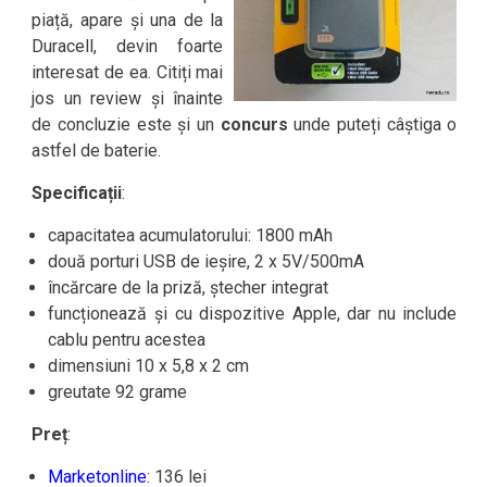
piață, apare și una de la
Duracell, devin foarte
interesat de ea. Citiți mai
jos un review și înainte
de concluzie este și un
concurs
unde puteți câștiga o
astfel de baterie.
Specificații
:
capacitatea acumulatorului: 1800 mAh
două porturi USB de ieșire, 2 x 5V/500mA
încărcare de la priză, ștecher integrat
funcționează și cu dispozitive Apple, dar nu include
cablu pentru acestea
dimensiuni 10 x 5,8 x 2 cm
greutate 92 grame
Preț
:
Marketonline
: 136 lei