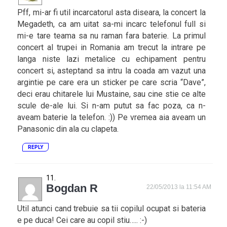
Pff, mi-ar fi util incarcatorul asta diseara, la concert la
Megadeth, ca am uitat sa-mi incarc telefonul full si
mi-e tare teama sa nu raman fara baterie. La primul
concert al trupei in Romania am trecut la intrare pe
langa niste lazi metalice cu echipament pentru
concert si, asteptand sa intru la coada am vazut una
argintie pe care era un sticker pe care scria “Dave”,
deci erau chitarele lui Mustaine, sau cine stie ce alte
scule de-ale lui. Si n-am putut sa fac poza, ca n-
aveam baterie la telefon. :)) Pe vremea aia aveam un
Panasonic din ala cu clapeta.
REPLY
Bogdan R
22/05/2013 la 11:54 AM
Util atunci cand trebuie sa tii copilul ocupat si bateria
e pe duca! Cei care au copil stiu….. :-)