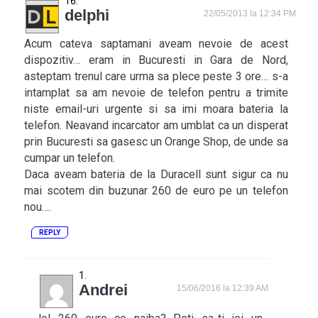
delphi
22/05/2013 la 12:34 PM
Acum cateva saptamani aveam nevoie de acest
dispozitiv… eram in Bucuresti in Gara de Nord,
asteptam trenul care urma sa plece peste 3 ore… s-a
intamplat sa am nevoie de telefon pentru a trimite
niste email-uri urgente si sa imi moara bateria la
telefon. Neavand incarcator am umblat ca un disperat
prin Bucuresti sa gasesc un Orange Shop, de unde sa
cumpar un telefon.
Daca aveam bateria de la Duracell sunt sigur ca nu
mai scotem din buzunar 260 de euro pe un telefon
nou….
REPLY
Andrei
15/06/2016 la 12:39 AM