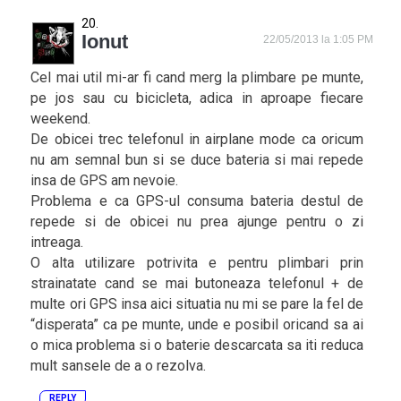
Ionut
22/05/2013 la 1:05 PM
Cel mai util mi-ar fi cand merg la plimbare pe munte,
pe jos sau cu bicicleta, adica in aproape fiecare
weekend.
De obicei trec telefonul in airplane mode ca oricum
nu am semnal bun si se duce bateria si mai repede
insa de GPS am nevoie.
Problema e ca GPS-ul consuma bateria destul de
repede si de obicei nu prea ajunge pentru o zi
intreaga.
O alta utilizare potrivita e pentru plimbari prin
strainatate cand se mai butoneaza telefonul + de
multe ori GPS insa aici situatia nu mi se pare la fel de
“disperata” ca pe munte, unde e posibil oricand sa ai
o mica problema si o baterie descarcata sa iti reduca
mult sansele de a o rezolva.
REPLY