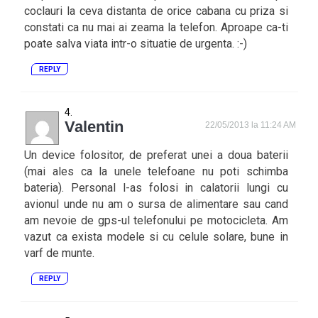
coclauri la ceva distanta de orice cabana cu priza si
constati ca nu mai ai zeama la telefon. Aproape ca-ti
poate salva viata intr-o situatie de urgenta. :-)
REPLY
Valentin
22/05/2013 la 11:24 AM
Un device folositor, de preferat unei a doua baterii
(mai ales ca la unele telefoane nu poti schimba
bateria). Personal l-as folosi in calatorii lungi cu
avionul unde nu am o sursa de alimentare sau cand
am nevoie de gps-ul telefonului pe motocicleta. Am
vazut ca exista modele si cu celule solare, bune in
varf de munte.
REPLY