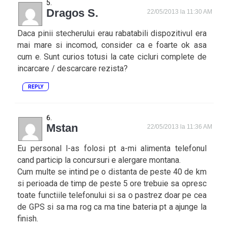
Dragos S.
22/05/2013 la 11:30 AM
Daca pinii stecherului erau rabatabili dispozitivul era
mai mare si incomod, consider ca e foarte ok asa
cum e. Sunt curios totusi la cate cicluri complete de
incarcare / descarcare rezista?
REPLY
Mstan
22/05/2013 la 11:36 AM
Eu personal l-as folosi pt a-mi alimenta telefonul
cand particip la concursuri e alergare montana.
Cum multe se intind pe o distanta de peste 40 de km
si perioada de timp de peste 5 ore trebuie sa opresc
toate functiile telefonului si sa o pastrez doar pe cea
de GPS si sa ma rog ca ma tine bateria pt a ajunge la
finish.