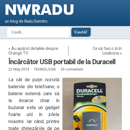
un blog de Radu Dumitru
«
Au apărut detaliile despre
Ce să faci o zi în
Orange TV
Lisabona
»
Încărcător USB portabil de la Duracell
22 May 2013 ·
TEHNOLOGIE
·
53 comentarii
La cât de puțin rezistă
bateriile din telefoane, o
baterie externă care să
le încarce chiar în
buzunar este un gadget
foarte util în zilele
noastre. Iar când, printre
toate chinezăriile de pe