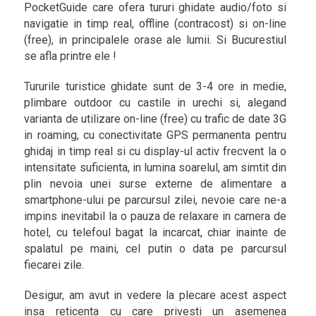
PocketGuide care ofera tururi ghidate audio/foto si
navigatie in timp real, offline (contracost) si on-line
(free), in principalele orase ale lumii. Si Bucurestiul
se afla printre ele !
Tururile turistice ghidate sunt de 3-4 ore in medie,
plimbare outdoor cu castile in urechi si, alegand
varianta de utilizare on-line (free) cu trafic de date 3G
in roaming, cu conectivitate GPS permanenta pentru
ghidaj in timp real si cu display-ul activ frecvent la o
intensitate suficienta, in lumina soarelul, am simtit din
plin nevoia unei surse externe de alimentare a
smartphone-ului pe parcursul zilei, nevoie care ne-a
impins inevitabil la o pauza de relaxare in camera de
hotel, cu telefoul bagat la incarcat, chiar inainte de
spalatul pe maini, cel putin o data pe parcursul
fiecarei zile.
Desigur, am avut in vedere la plecare acest aspect
insa reticenta cu care privesti un asemenea