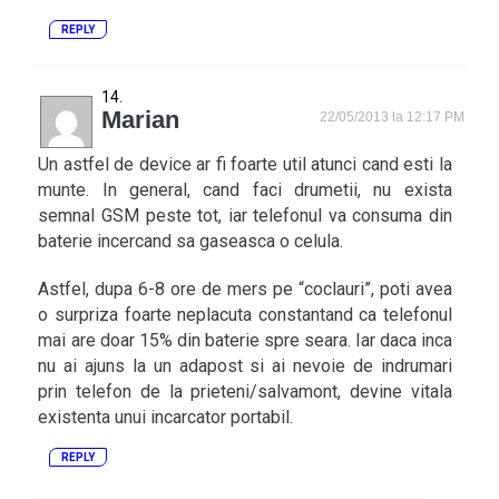
REPLY
Marian
22/05/2013 la 12:17 PM
Un astfel de device ar fi foarte util atunci cand esti la
munte. In general, cand faci drumetii, nu exista
semnal GSM peste tot, iar telefonul va consuma din
baterie incercand sa gaseasca o celula.
Astfel, dupa 6-8 ore de mers pe “coclauri”, poti avea
o surpriza foarte neplacuta constantand ca telefonul
mai are doar 15% din baterie spre seara. Iar daca inca
nu ai ajuns la un adapost si ai nevoie de indrumari
prin telefon de la prieteni/salvamont, devine vitala
existenta unui incarcator portabil.
REPLY