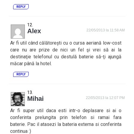
REPLY
Alex
22/05/2013 la 11:58 AM
Ar fi util când călătorești cu o cursa aeriană low-cost
care nu are prize de nici un fel şi vrei să ai la
destinaţie telefonul cu destulă baterie să-ţi ajungă
măcar până la hotel.
REPLY
Mihai
22/05/2013 la 12:07 PM
Ar fi super util daca esti intr-o deplasare si ai o
conferinta prelungita prin telefon si ramai fara
baterie. Pac il atasezi la bateria externa si conferinta
continua :)