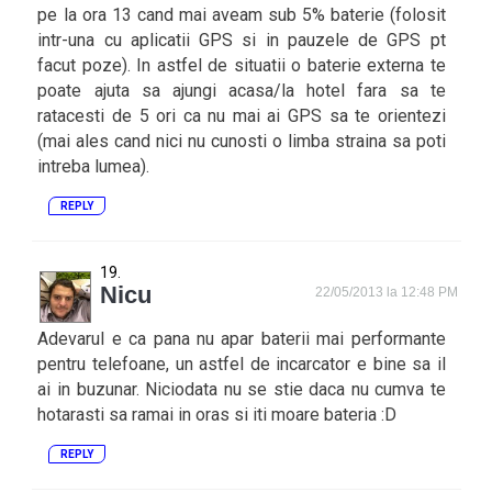
pe la ora 13 cand mai aveam sub 5% baterie (folosit
intr-una cu aplicatii GPS si in pauzele de GPS pt
facut poze). In astfel de situatii o baterie externa te
poate ajuta sa ajungi acasa/la hotel fara sa te
ratacesti de 5 ori ca nu mai ai GPS sa te orientezi
(mai ales cand nici nu cunosti o limba straina sa poti
intreba lumea).
REPLY
Nicu
22/05/2013 la 12:48 PM
Adevarul e ca pana nu apar baterii mai performante
pentru telefoane, un astfel de incarcator e bine sa il
ai in buzunar. Niciodata nu se stie daca nu cumva te
hotarasti sa ramai in oras si iti moare bateria :D
REPLY