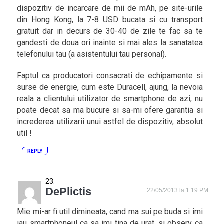
dispozitiv de incarcare de mii de mAh, pe site-urile
din Hong Kong, la 7-8 USD bucata si cu transport
gratuit dar in decurs de 30-40 de zile te fac sa te
gandesti de doua ori inainte si mai ales la sanatatea
telefonului tau (a asistentului tau personal).
Faptul ca producatori consacrati de echipamente si
surse de energie, cum este Duracell, ajung, la nevoia
reala a clientului utilizator de smartphone de azi, nu
poate decat sa ma bucure si sa-mi ofere garantia si
increderea utilizarii unui astfel de dispozitiv, absolut
util !
REPLY
DePlictis
22/05/2013 la 1:19 PM
Mie mi-ar fi util dimineata, cand ma sui pe buda si imi
iau smartphoneul ca sa imi tina de urat, si observ ca