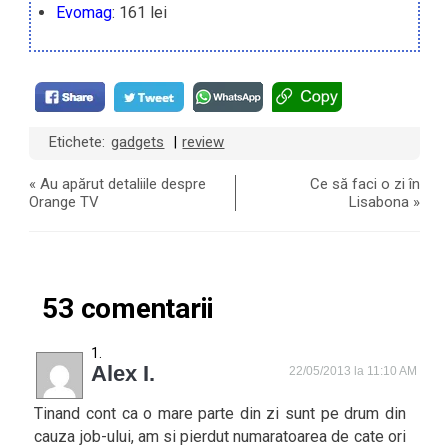
Evomag
: 161 lei
Etichete:
gadgets
review
|
«
Au apărut detaliile despre
Ce să faci o zi în
Orange TV
Lisabona
»
53 comentarii
Alex I.
22/05/2013 la 11:10 AM
Tinand cont ca o mare parte din zi sunt pe drum din
cauza job-ului, am si pierdut numaratoarea de cate ori