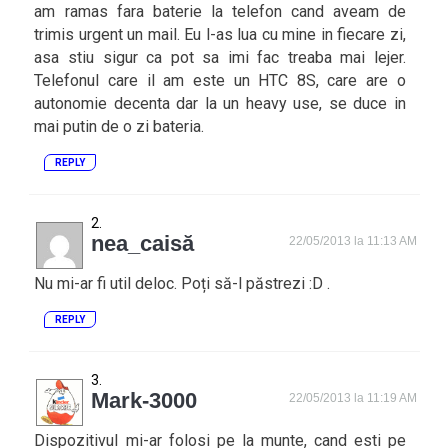
am ramas fara baterie la telefon cand aveam de
trimis urgent un mail. Eu l-as lua cu mine in fiecare zi,
asa stiu sigur ca pot sa imi fac treaba mai lejer.
Telefonul care il am este un HTC 8S, care are o
autonomie decenta dar la un heavy use, se duce in
mai putin de o zi bateria.
REPLY
nea_caisă
22/05/2013 la 11:13 AM
Nu mi-ar fi util deloc. Poți să-l păstrezi :D .
REPLY
Mark-3000
22/05/2013 la 11:19 AM
Dispozitivul mi-ar folosi pe la munte, cand esti pe