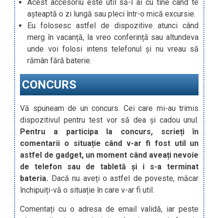
Acest accesoriu este util să-l ai cu tine când te
așteaptă o zi lungă sau pleci într-o mică excursie.
Eu folosesc astfel de dispozitive atunci când
merg în vacanță, la vreo conferință sau altundeva
unde voi folosi intens telefonul și nu vreau să
rămân fără baterie.
CONCURS
Vă spuneam de un concurs. Cei care mi-au trimis
dispozitivul pentru test vor să dea și cadou unul.
Pentru a participa la concurs, scrieți în
comentarii o situație când v-ar fi fost util un
astfel de gadget, un moment când aveați nevoie
de telefon sau de tabletă și i s-a terminat
bateria.
Dacă nu aveți o astfel de poveste, măcar
închipuiți-vă o situație în care v-ar fi util.
Comentați cu o adresa de email validă, iar peste