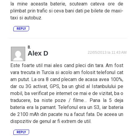
la mine aceasta baterie, scuteam cateva ore de
plimbat prin trafic si ceva bani dati pe bilete de maxi-
taxi si autobuz.
REPLY
Alex D
22/05/2013 la 11:43 AM
Este foarte util mai ales cand pleci din tara. Am fost
vara trecuta in Turcia si acolo am folosit telefonul cat
am putut. La ora 8 cand plecam de acasa avea 100%,
dar cu 3G activat, GPS, ba un ghid al Istanbulului pe
mobil, ba verificat pe internet ce mai e de vizitat, ba o
traducere, ba niste poze / filme… Pana la 5 deja
bateria era la pamant. Telefonul era un S3, iar bateria
de 2100 mAh din pacate nu a facut fata. De aceea un
dispozitiv de genul ar fi extrem de util.
REPLY