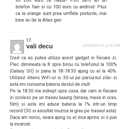
lol 260 euro ce naiba? Poti sa-ti iei un
telefon fain si cu 100 euro cu android. Plus
ca la orange sunt prea umflate preturile, mai
bine iei de la Altex gen
vali decu
22/05/2013 la 12:42 PM
Cred ca as putea utiliza acest gadget in fiecare zi.
Plec dimineata la 8 spre birou cu telefonul la 100%
(Galaxy SII) si pana la 18-18:30 ajung cu el la 40%.
Utilizez intens WiFi-ul si 3G-ul pe parcursul zilei si
asta imi consuma bateria destul de mult.
Pe la 18:30 ma indrept spre casa, dar cam in fiecare
zi ocolesc pe un traseu luuung (terasa, masa in oras,
film) si asta imi aduce bateria la 1% intr-un timp
record (3G si ascultat muzica la greu pe traseul asta).
Daca am noroc, seara ajung cu el inca aprins si il pun
la incarcat.