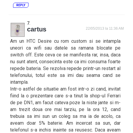
REPLY
cartus
22/05/2013 la 11:36 AM
Am un HTC Desire cu rom custom si se intampla
uneori ca wifi sau datele sa ramana blocate pe
switch off. Este ceva ce se manifesta rar, insa, daca
nu sunt atent, consecinta este ca imi consuma foarte
repede bateria. Se rezolva repede printr-un restart al
telefonului, totul este sa imi dau seama cand se
intampla.
Intr-o astfel de situatie am fost intr-o zi cand, invitat
fiind la o prezentare care s-a tinut la shop-ul Ferrari
de pe DN1, am facut cateva poze la niste jante si m-
am trezit doua ore mai tarziu, pe la ora 12, cand
trebuia sa imi sun un coleg sa ma ia de acolo, ca
aveam doar 5% baterie. Am incercat sa sun, dar
telefonul s-a inchis inainte sa reusesc. Daca aveam