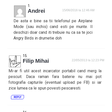
Andrei
15/06/2016 la 12:46 AM
De asta e bine sa tii telefonul pe Airplane
Mode (sau inchis) cand esti pe munte. Il
deschizi doar cand iti trebuie nu ca sa te joci
Angry Birds in drumetie doh
Filip Mihai
22/05/2013 la 12:23 PM
Mi-ar fi util acest incarcator portabil cand merg la
pescuit. Daca raman fara baterie nu mai pot
fotografia capturile (eventual upload pe FB) si iar
zice lumea ca le spun povesti pescaresti.
REPLY