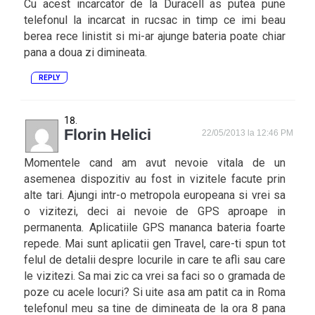
Cu acest incarcator de la Duracell as putea pune
telefonul la incarcat in rucsac in timp ce imi beau
berea rece linistit si mi-ar ajunge bateria poate chiar
pana a doua zi dimineata.
REPLY
Florin Helici
22/05/2013 la 12:46 PM
Momentele cand am avut nevoie vitala de un
asemenea dispozitiv au fost in vizitele facute prin
alte tari. Ajungi intr-o metropola europeana si vrei sa
o vizitezi, deci ai nevoie de GPS aproape in
permanenta. Aplicatiile GPS mananca bateria foarte
repede. Mai sunt aplicatii gen Travel, care-ti spun tot
felul de detalii despre locurile in care te afli sau care
le vizitezi. Sa mai zic ca vrei sa faci so o gramada de
poze cu acele locuri? Si uite asa am patit ca in Roma
telefonul meu sa tine de dimineata de la ora 8 pana