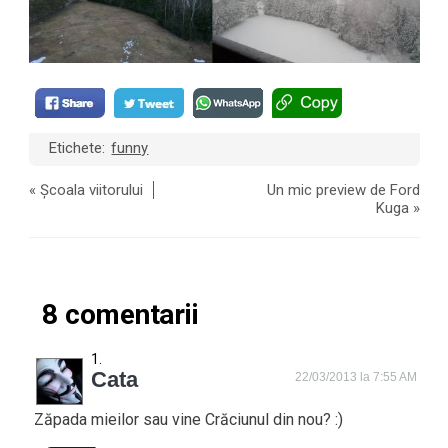
Etichete:
funny
«
Școala viitorului
Un mic preview de Ford
Kuga
»
8 comentarii
Cata
22/03/2013 la 7:55 AM
Zăpada mieilor sau vine Crăciunul din nou? :)