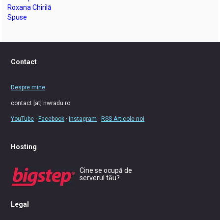
Roxana Chirilă
Spuse
Contact
Despre mine
contact [at] nwradu.ro
YouTube
·
Facebook
·
Instagram
·
RSS Articole noi
Hosting
Cine se ocupă de
serverul tău?
Legal