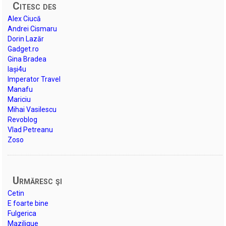
Citesc des
Alex Ciucă
Andrei Cismaru
Dorin Lazăr
Gadget.ro
Gina Bradea
Iași4u
Imperator Travel
Manafu
Mariciu
Mihai Vasilescu
Revoblog
Vlad Petreanu
Zoso
Urmăresc şi
Cetin
E foarte bine
Fulgerica
Mazilique