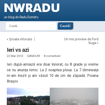
un blog de Radu Dumitru
«
Școala viitorului
Un mic preview de Ford
Kuga
»
Ieri vs azi
22 Mar 2013 ·
GÂNDURI
·
8 comentarii
Ieri după-amiază era doar înnorat, cu 8 grade și vreme
ce nu anunța nimic. La 2 noaptea ploua. La 7 dimineața
m-am trezit și am văzut 10 de cm de zăpadă. Poiana
Brașov.