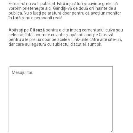
E-mail-ul nu va fi publicat. Fără înjurături și cuvinte grele, că
vorbim prietenește aici. Gândiți-vă de două ori înainte de a
publica. Nu o luați pe arătură doar pentru că aveți un monitor
în față și nu o persoană reală.
Apăsați pe
Citează
pentru a cita întreg comentariul cuiva sau
selectați întâi anumite cuvinte și apăsați apoi pe Citează
pentru a le prelua doar pe acelea. Link-urile către alte site-uri,
dar care au legătură cu subiectul discuției, sunt ok.