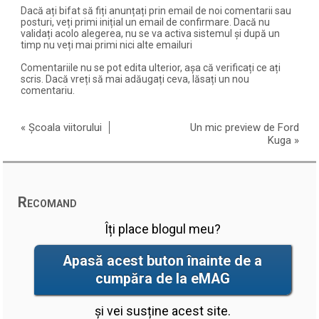
Dacă ați bifat să fiți anunțați prin email de noi comentarii sau
posturi, veți primi inițial un email de confirmare. Dacă nu
validați acolo alegerea, nu se va activa sistemul și după un
timp nu veți mai primi nici alte emailuri
Comentariile nu se pot edita ulterior, așa că verificați ce ați
scris. Dacă vreți să mai adăugați ceva, lăsați un nou
comentariu.
«
Școala viitorului
Un mic preview de Ford
Kuga
»
Recomand
Îți place blogul meu?
Apasă acest buton înainte de a
cumpăra de la eMAG
și vei susține acest site.