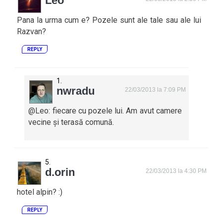
Leo
Pana la urma cum e? Pozele sunt ale tale sau ale lui
Razvan?
REPLY
nwradu
22/03/2013 la 7:09 PM
@Leo: fiecare cu pozele lui. Am avut camere
vecine și terasă comună.
d.orin
22/03/2013 la 4:30 PM
hotel alpin? :)
REPLY