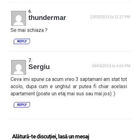
thundermar
23/03/2013 la 11:27 PM
Se mai schiaza ?
REPLY
Sergiu
28/03/2013 la 4:04 PM
Ceva imi spune ca acum vreo 3 saptamani am stat tot
acolo, dupa cum e unghiul ar putea fi chiar acelasi
apartament (poate un etaj mai sus sau mai jos) :)
REPLY
Alătură-te discuției, lasă un mesaj