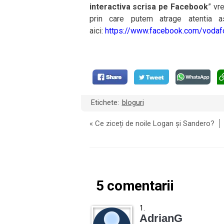
interactiva scrisa pe Facebook
” vr
prin care putem atrage atentia as
aici:
https://www.facebook.com/
vodaf
Etichete:
bloguri
«
Ce ziceți de noile Logan și Sandero?
5 comentarii
AdrianG