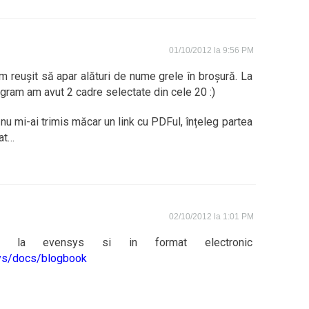
01/10/2012 la 9:56 PM
 reușit să apar alături de nume grele în broșură. La
gram am avut 2 cadre selectate din cele 20 :)
nu mi-ai trimis măcar un link cu PDFul, înțeleg partea
rat…
02/10/2012 la 1:01 PM
 la evensys si in format electronic
sys/docs/blogbook