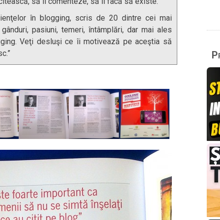
citească, să îi comenteze, să îi facă să existe.”
ienţelor în blogging, scris de 20 dintre cei mai
 gânduri, pasiuni, temeri, întâmplări, dar mai ales
ogging. Veţi desluşi ce îi motivează pe aceştia să
c.”
Pr