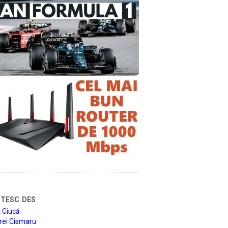
tesc des
 Ciucă
rei Cismaru