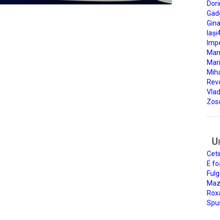
Dori
Gad
Gin
Iași
Impe
Man
Mari
Miha
Rev
Vla
Zos
U
Ceti
E fo
Fulg
Mazi
Roxa
Spu