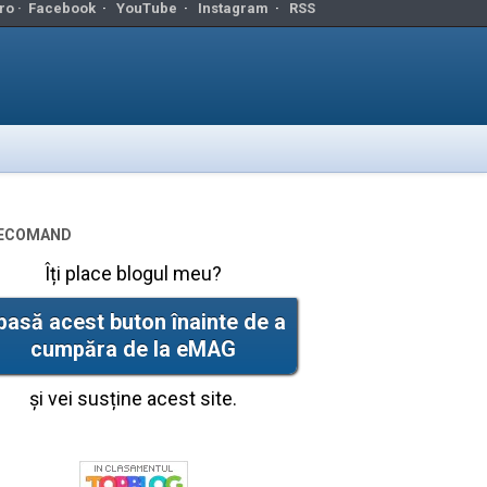
ro ·
Facebook
·
YouTube
·
Instagram
·
RSS
ecomand
Îți place blogul meu?
pasă acest buton înainte de a
cumpăra de la eMAG
și vei susține acest site.