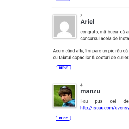
Ariel
congrats, mă bucur că am
concursul acela de Insta
Acum când aflu, îmi pare un pic rău că 
cu tăiatul copacilor & costuri de curie
REPLY
manzu
l-au pus cei de
http://issuu.com/even
REPLY