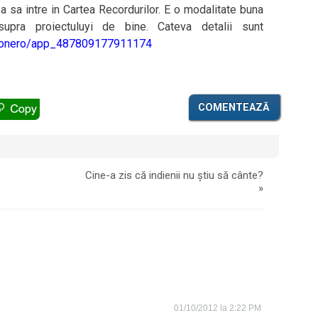
ea sa intre in Cartea Recordurilor. E o modalitate buna
upra proiectuluyi de bine. Cateva detalii sunt
onero/app_487809177911174
COMENTEAZĂ
Cine-a zis că indienii nu știu să cânte?
»
01/10/2012 la 2:22 PM