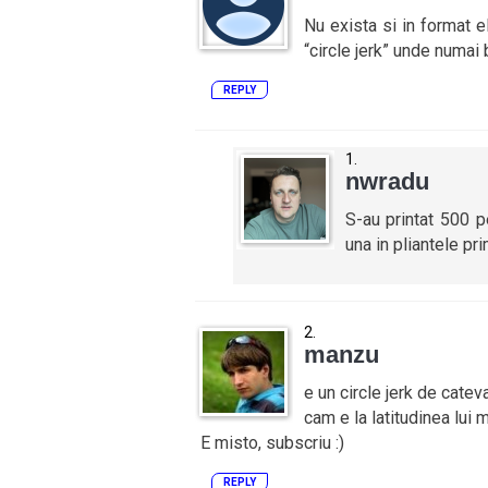
Nu exista si in format el
“circle jerk” unde numai 
REPLY
nwradu
S-au printat 500 p
una in pliantele pr
manzu
e un circle jerk de cate
cam e la latitudinea lui 
E misto, subscriu :)
REPLY