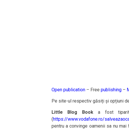
Open publication
– Free
publishing
–
M
Pe site-ul respectiv găsiți și opțiuni 
Little Blog Book
a fost tiparit
(
https://www.vodafone.ro/
salveazaoca
pentru a convinge oamenii sa nu mai fo