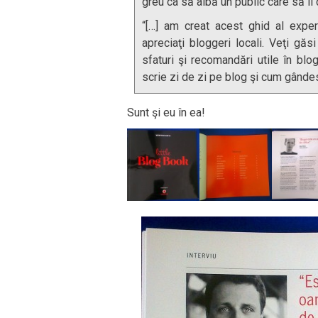
greu ca să aibă un public care să îi 
“[…] am creat acest ghid al exper
apreciaţi bloggeri locali. Veţi găsi
sfaturi şi recomandări utile în bl
scrie zi de zi pe blog şi cum gândes
Sunt şi eu în ea!