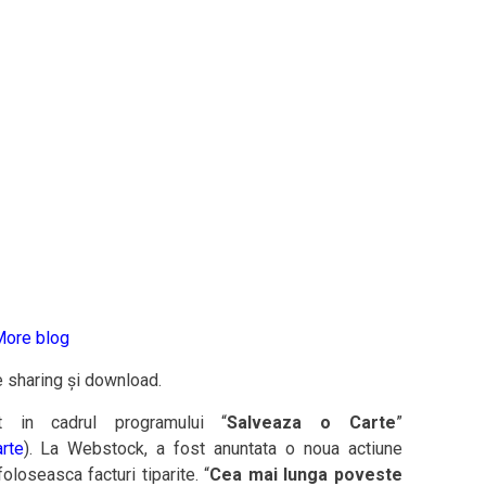
ore blog
de sharing și download.
 in cadrul programului “
Salveaza o Carte
”
rte
). La Webstock, a fost anuntata o noua actiune
loseasca facturi tiparite. “
Cea mai lunga poveste