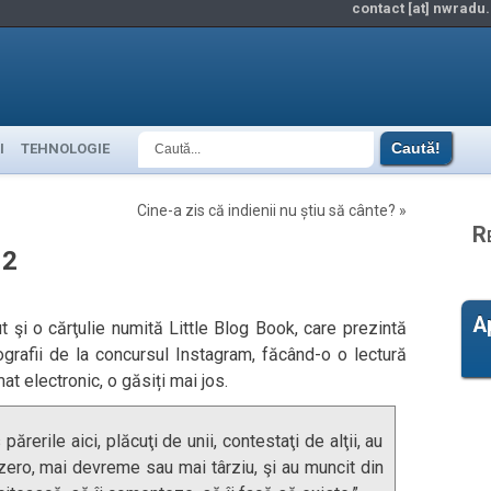
contact [at] nwradu.
I
TEHNOLOGIE
Cine-a zis că indienii nu știu să cânte?
»
R
12
A
 şi o cărţulie numită Little Blog Book, care prezintă
tografii de la concursul Instagram, făcând-o o lectură
mat electronic, o găsiți mai jos.
ărerile aici, plăcuţi de unii, contestaţi de alţii, au
 zero, mai devreme sau mai târziu, şi au muncit din