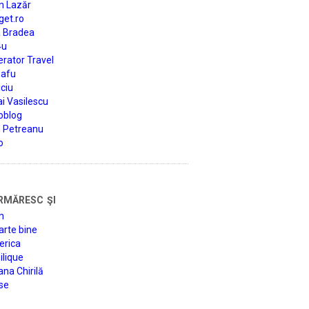
n Lazăr
get.ro
a Bradea
4u
rator Travel
afu
ciu
i Vasilescu
oblog
d Petreanu
o
rmăresc şi
n
arte bine
erica
lique
na Chirilă
se