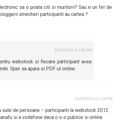
ectronic sa o poata citi si muritorii? Sau e un fel de
bloggerii smecheri participanti au cartea ?
01/10/2012 la 2:59 PM
entru webstock si fiecare participant avea
imite. Sper sa apara si PDF-ul online.
01/10/2012 la 2:28 PM
va sute de persoane – participanti la webstock 2012.
manafu si a vodafone daca o s-o publice si online.