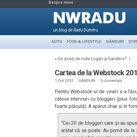
Despre mine
un blog de Radu Dumitru
AUTO
FOOD & LIFESTYLE
GÂNDURI
ȘTIR
«
Ce ziceți de noile Logan și Sandero?
Cartea de la Webstock 20
1 Oct 2012 ·
GÂNDURI
·
5 comentarii
Pentru Webstock-ul de vineri s-a făcut
câteva interviuri cu bloggeri (plus fo
foarte plăcută). A apărut chiar și în for
“Cei 20 de bloggeri care şi-au spus p
arătat că se poate. Au pornit de la