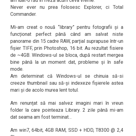
am luat-o rău în freză acum ceva vreme.
Never ever nu prea folosesc Explorer, ci Total
Commander.
Mi-am creat o nouă “library” pentru fotografii și a
funcționat perfect până când am salvat niste
panorame din 15 cadre RAW, parțial suprapuse într-un
fișier TIFF, prin Photoshop, 16 bit. Au rezultat fisiere
de ~4GB. Windows-ul se bloca, după restart mergea
bine până la un moment dat, probleme și în safe
mode.
Am determinat că Windows-ul se chinuia să-si
creeze thumbnail sau să-și indexeze fișierele astea
mari și de acolo murea lent totul.
Am renunțat să mai salvez imagini mari în vreun
folder la care pointeaza Library. 2 zile până mi-am
dat seama am fost terminat…
Am win7, 64bit, 4GB RAM, SSD + HDD, T8300 @ 2,4