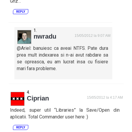
Ghz…
REPLY
nwradu
15/05/2012 la 9:07 AM
@Ariel: banuiesc ca aveai NTFS. Pate dura
prea mult indexarea si n-ai avut rabdare sa
se opreasca, eu am lucrat insa cu fisiere
mari fara probleme.
Ciprian
15/05/2012 la 4:17 AM
Indeed, super util “Libraries” la Save/Open din
aplicatii. Total Commander user here :)
REPLY