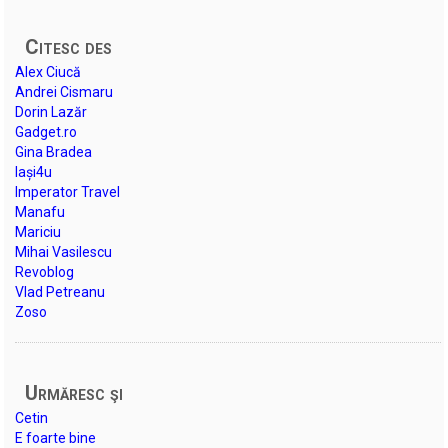
Citesc des
Alex Ciucă
Andrei Cismaru
Dorin Lazăr
Gadget.ro
Gina Bradea
Iași4u
Imperator Travel
Manafu
Mariciu
Mihai Vasilescu
Revoblog
Vlad Petreanu
Zoso
Urmăresc şi
Cetin
E foarte bine