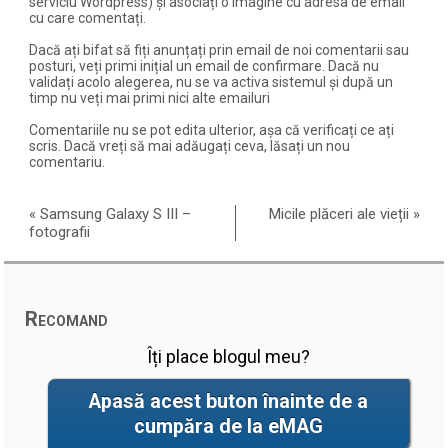
serviciu Wordpress) și asociați o imagine cu adresa de email
cu care comentați.
Dacă ați bifat să fiți anunțați prin email de noi comentarii sau
posturi, veți primi inițial un email de confirmare. Dacă nu
validați acolo alegerea, nu se va activa sistemul și după un
timp nu veți mai primi nici alte emailuri
Comentariile nu se pot edita ulterior, așa că verificați ce ați
scris. Dacă vreți să mai adăugați ceva, lăsați un nou
comentariu.
«
Samsung Galaxy S III –
Micile plăceri ale vieții
»
fotografii
Recomand
Îți place blogul meu?
Apasă acest buton înainte de a
cumpăra de la eMAG