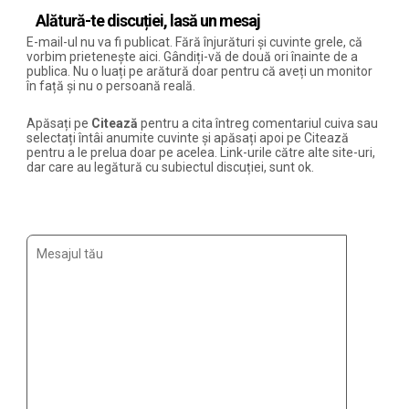
Alătură-te discuției, lasă un mesaj
E-mail-ul nu va fi publicat. Fără înjurături și cuvinte grele, că
vorbim prietenește aici. Gândiți-vă de două ori înainte de a
publica. Nu o luați pe arătură doar pentru că aveți un monitor
în față și nu o persoană reală.
Apăsați pe
Citează
pentru a cita întreg comentariul cuiva sau
selectați întâi anumite cuvinte și apăsați apoi pe Citează
pentru a le prelua doar pe acelea. Link-urile către alte site-uri,
dar care au legătură cu subiectul discuției, sunt ok.