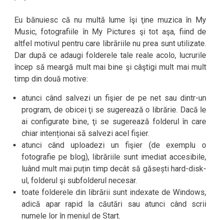
Eu bănuiesc că nu multă lume îşi ţine muzica în My
Music, fotografiile în My Pictures şi tot aşa, fiind de
altfel motivul pentru care librăriile nu prea sunt utilizate.
Dar după ce adaugi folderele tale reale acolo, lucrurile
încep să meargă mult mai bine şi câştigi mult mai mult
timp din două motive:
atunci când salvezi un fişier de pe net sau dintr-un
program, de obicei ţi se sugerează o librărie. Dacă le
ai configurate bine, ţi se sugerează folderul în care
chiar intenționai să salvezi acel fişier.
atunci când uploadezi un fişier (de exemplu o
fotografie pe blog), librăriile sunt imediat accesibile,
luând mult mai puțin timp decât să găsești hard-disk-
ul, folderul şi subfolderul necesar.
toate folderele din librării sunt indexate de Windows,
adică apar rapid la căutări sau atunci când scrii
numele lor în meniul de Start.