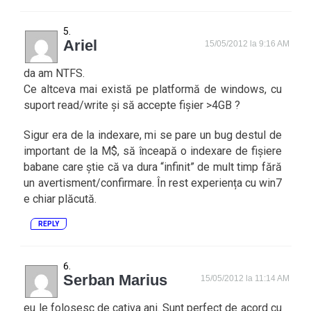
Ariel
15/05/2012 la 9:16 AM
da am NTFS.
Ce altceva mai există pe platformă de windows, cu
suport read/write și să accepte fișier >4GB ?
Sigur era de la indexare, mi se pare un bug destul de
important de la M$, să înceapă o indexare de fișiere
babane care știe că va dura “infinit” de mult timp fără
un avertisment/confirmare. În rest experiența cu win7
e chiar plăcută.
REPLY
Serban Marius
15/05/2012 la 11:14 AM
eu le folosesc de cativa ani. Sunt perfect de acord cu