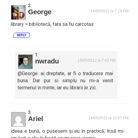
George
14/05/2012 la 7:18 PM
library = bibliotecă, fara sa fiu carcotas
REPLY
nwradu
15/05/2012 la 7:42 PM
@George: ai dreptate, ar fi o traducere mai
buna. Dar pur si simplu nu mi-a venit
termenul in minte, iar eu librarii le zic.
Ariel
14/05/2012 la 10:07 PM
ideea e bună, o pusesem și eu în practică, însă mi-