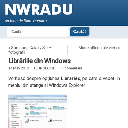
un blog de Radu Dumitru
«
Samsung Galaxy S III –
Micile plăceri ale vieții
»
fotografii
Librăriile din Windows
14 May 2012 ·
TEHNOLOGIE
·
11 comentarii
Vorbesc despre opţiunea
Libraries
, pe care o vedeţi în
meniul din stânga al Windows Explorer.