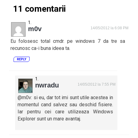
11 comentarii
m0v
14/05/2012 la 6:08 PM
Eu folosesc total cmdr. pe windows 7 da tre sa
recunosc ca-i buna ideea ta.
REPLY
nwradu
14/05/2012 la 7:55 PM
@m0v: si eu, dar tot imi sunt utile acestea in
momentul cand salvez sau deschid fisiere.
Iar pentru cei care utilizeaza Windows
Explorer sunt un mare avantaj.