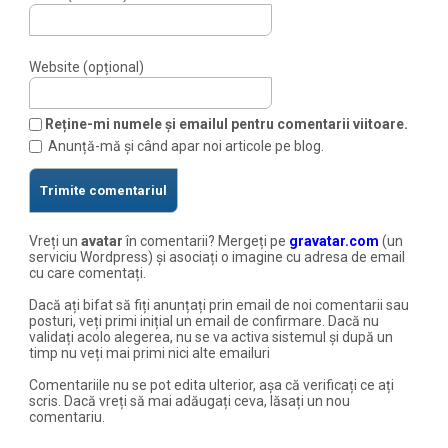
Website (opțional)
Reține-mi numele și emailul pentru comentarii viitoare.
Anunță-mă și când apar noi articole pe blog.
Vreți un
avatar
în comentarii? Mergeți pe
gravatar.com
(un
serviciu Wordpress) și asociați o imagine cu adresa de email
cu care comentați.
Dacă ați bifat să fiți anunțați prin email de noi comentarii sau
posturi, veți primi inițial un email de confirmare. Dacă nu
validați acolo alegerea, nu se va activa sistemul și după un
timp nu veți mai primi nici alte emailuri
Comentariile nu se pot edita ulterior, așa că verificați ce ați
scris. Dacă vreți să mai adăugați ceva, lăsați un nou
comentariu.