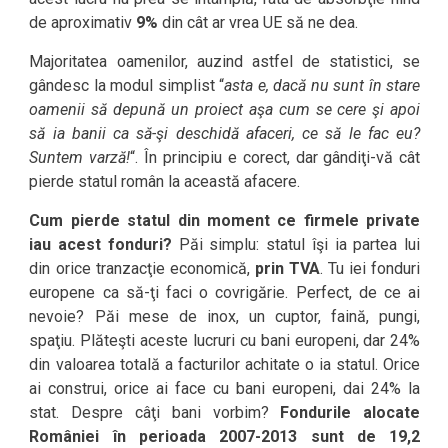
de aproximativ
9%
din cât ar vrea UE să ne dea.
Majoritatea oamenilor, auzind astfel de statistici, se
gândesc la modul simplist “
asta e, dacă nu sunt în stare
oamenii să depună un proiect aşa cum se cere şi apoi
să ia banii ca să-şi deschidă afaceri, ce să le fac eu?
Suntem varză!
“. În principiu e corect, dar gândiţi-vă cât
pierde statul român la această afacere.
Cum pierde statul din moment ce firmele private
iau acest fonduri?
Păi simplu: statul îşi ia partea lui
din orice tranzacţie economică,
prin TVA
. Tu iei fonduri
europene ca să-ţi faci o covrigărie. Perfect, de ce ai
nevoie? Păi mese de inox, un cuptor, faină, pungi,
spaţiu. Plăteşti aceste lucruri cu bani europeni, dar 24%
din valoarea totală a facturilor achitate o ia statul. Orice
ai construi, orice ai face cu bani europeni, dai 24% la
stat. Despre câţi bani vorbim?
Fondurile alocate
României în perioada 2007-2013 sunt de 19,2