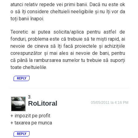
atunci relativ repede vei primi banii. Dacă nu este ok
o să îți considere cheltuieli neeligibile și nu îți vor da
toți banii înapoi.
Teoretic ai putea solicita/aplica pentru astfel de
fonduri, problema este că trebuie să te miști rapid, ai
nevoie de cineva să îți facă proiectele și achizițiile
corespunzător și mai ales ai nevoie de bani, pentru
că până la rambursarea sumelor tu trebuie să suporți
toate cheltuielile.
REPLY
RoLitoral
05/05/2011 la 4:16 PM
+ impozit pe profit
+ taxarea pe munca
REPLY