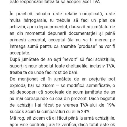
este responsabilitatea ta să acoperi acel TVA.
În practică situația este relativ complicată, este
multă hârțogăraie, tu trebuie să faci un plan de
achiziții, apoi depui proiectul, durează și jumătate de
an din momentul depunerii documentației și până
primești acceptul, acceptul ăla nu va fi mereu pe
întreaga sumă pentru că anumite “produse” nu vor fi
acceptate.
După jumătate de an ești “nevoit” să faci achizițiile,
suporți singur absolut toate cheltuielile, inclusiv TVA,
treaba ta de unde faci rost de bani.
De menționat că în jumătate de an prețurile pot
exploda, hai să zicem – se modifică semnificativ, o
să descoperi că socoteala de acum jumătate de an
nu mai corespunde cu cea din prezent. Dacă bugetul
de achiziții l-ai făcut pe vremea TVA-ului de 19%
succes acum la cumpărături cu el la 24%.
Mă rog, să zicem că ai făcut până la urmă achizițiile,
apoi vine controlul, ăia te verifica, dacă totul este ok