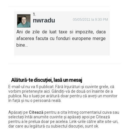
nwradu
05/05/2011 la 9:30 PM
Ani de zile de luat taxe si impozite, daca
afacerea facuta cu fonduri europene merge
bine…
Alătură-te discuției, lasă un mesaj
E-mail-ul nu va fi publicat. Fără înjurături și cuvinte grele, că
vorbim prietenește aici. Gândiți-vă de două ori înainte de a
publica. Nu o luați pe arătură doar pentru că aveți un monitor
în față și nu o persoană reală.
Apăsați pe
Citează
pentru a cita întreg comentariul cuiva sau
selectați întâi anumite cuvinte și apăsați apoi pe Citează
pentru a le prelua doar pe acelea. Link-urile către alte site-uri,
dar care au legătură cu subiectul discuției, sunt ok.