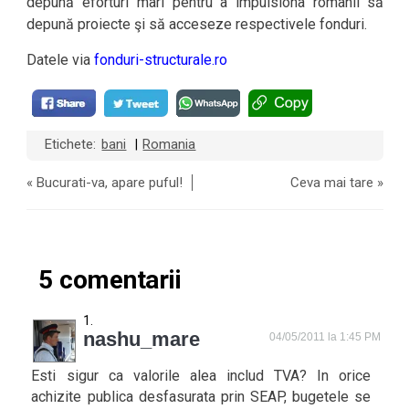
depună eforturi mari pentru a impulsiona românii să
depună proiecte şi să acceseze respectivele fonduri.
Datele via
fonduri-structurale.ro
Etichete:
bani
Romania
|
«
Bucurati-va, apare puful!
Ceva mai tare
»
5 comentarii
nashu_mare
04/05/2011 la 1:45 PM
Esti sigur ca valorile alea includ TVA? In orice
achizite publica desfasurata prin SEAP, bugetele se