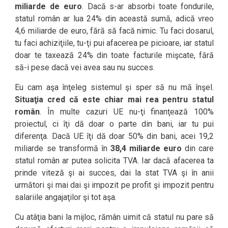
miliarde de euro
. Dacă s-ar absorbi toate fondurile,
statul român ar lua 24% din această sumă, adică vreo
4,6 miliarde de euro, fără să facă nimic. Tu faci dosarul,
tu faci achiziţiile, tu-ţi pui afacerea pe picioare, iar statul
doar te taxează 24% din toate facturile mişcate, fără
să-i pese dacă vei avea sau nu succes.
Eu cam aşa înţeleg sistemul şi sper să nu mă înşel.
Situaţia cred că este chiar mai rea pentru statul
român
. În multe cazuri UE nu-ţi finanţează 100%
proiectul, ci îţi dă doar o parte din bani, iar tu pui
diferenţa. Dacă UE îţi dă doar 50% din bani, acei 19,2
miliarde se transformă în
38,4 miliarde euro
din care
statul român ar putea solicita TVA. Iar dacă afacerea ta
prinde viteză şi ai succes, dai la stat TVA şi în anii
următori şi mai dai şi impozit pe profit şi impozit pentru
salariile angajaţilor şi tot aşa.
Cu atâţia bani la mijloc, rămân uimit că statul nu pare să