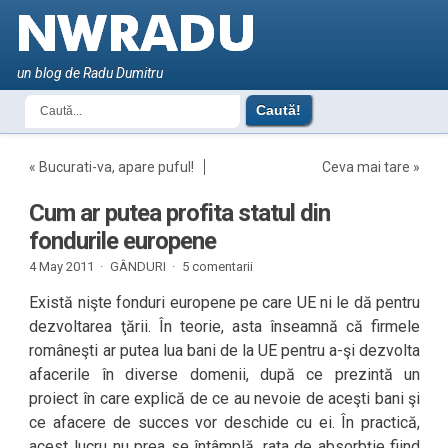
un blog de Radu Dumitru
«
Bucurati-va, apare puful!
Ceva mai tare
»
Cum ar putea profita statul din
fondurile europene
4 May 2011 ·
GÂNDURI
·
5 comentarii
Există nişte fonduri europene pe care UE ni le dă pentru
dezvoltarea ţării. În teorie, asta înseamnă că firmele
româneşti ar putea lua bani de la UE pentru a-şi dezvolta
afacerile în diverse domenii, după ce prezintă un
proiect în care explică de ce au nevoie de aceşti bani şi
ce afacere de succes vor deschide cu ei. În practică,
acest lucru nu prea se întâmplă, rata de absorbţie fiind