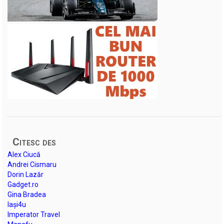
Citesc des
Alex Ciucă
Andrei Cismaru
Dorin Lazăr
Gadget.ro
Gina Bradea
Iași4u
Imperator Travel