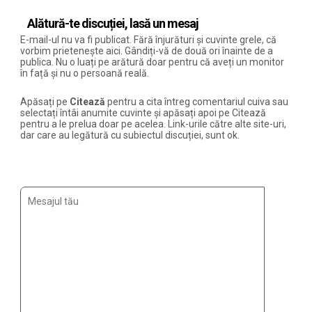
Alătură-te discuției, lasă un mesaj
E-mail-ul nu va fi publicat. Fără înjurături și cuvinte grele, că
vorbim prietenește aici. Gândiți-vă de două ori înainte de a
publica. Nu o luați pe arătură doar pentru că aveți un monitor
în față și nu o persoană reală.
Apăsați pe
Citează
pentru a cita întreg comentariul cuiva sau
selectați întâi anumite cuvinte și apăsați apoi pe Citează
pentru a le prelua doar pe acelea. Link-urile către alte site-uri,
dar care au legătură cu subiectul discuției, sunt ok.