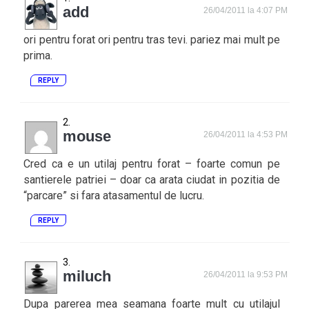
add
26/04/2011 la 4:07 PM
ori pentru forat ori pentru tras tevi. pariez mai mult pe
prima.
REPLY
mouse
26/04/2011 la 4:53 PM
Cred ca e un utilaj pentru forat – foarte comun pe
santierele patriei – doar ca arata ciudat in pozitia de
“parcare” si fara atasamentul de lucru.
REPLY
miluch
26/04/2011 la 9:53 PM
Dupa parerea mea seamana foarte mult cu utilajul