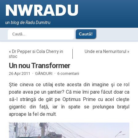
un blog de Radu Dumitru
«
Dr Pepper si Cola Cherry in
Unde era Nemuritorul
»
stoc
Un nou Transformer
26 Apr 2011 ·
GÂNDURI
·
6 comentarii
Ştie cineva ce utilaj este acesta din imagine şi ce rol
poate avea pe un şantier? Că mie îmi pare făcut doar ca
să-l strângă de gât pe Optimus Prime cu acel cleşte
gigantic din faţă, iar în spate se prelungea braţul
aproape la fel de mult.