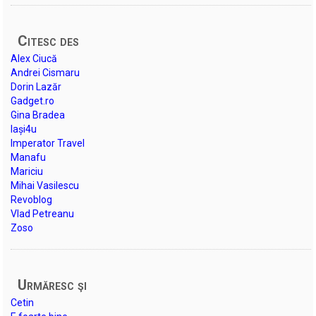
Citesc des
Alex Ciucă
Andrei Cismaru
Dorin Lazăr
Gadget.ro
Gina Bradea
Iași4u
Imperator Travel
Manafu
Mariciu
Mihai Vasilescu
Revoblog
Vlad Petreanu
Zoso
Urmăresc şi
Cetin