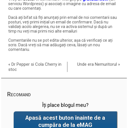
serviciu Wordpress) și asociați o imagine cu adresa de email
cu care comentați.
Dacă ați bifat să fiți anunțați prin email de noi comentarii sau
posturi, veți primi inițial un email de confirmare. Dacă nu
validați acolo alegerea, nu se va activa sistemul și după un
timp nu veți mai primi nici alte emailuri
Comentariile nu se pot edita ulterior, așa că verificați ce ați
scris. Dacă vreți să mai adăugați ceva, lăsați un nou
comentariu.
«
Dr Pepper si Cola Cherry in
Unde era Nemuritorul
»
stoc
Recomand
Îți place blogul meu?
Apasă acest buton înainte de a
cumpăra de la eMAG