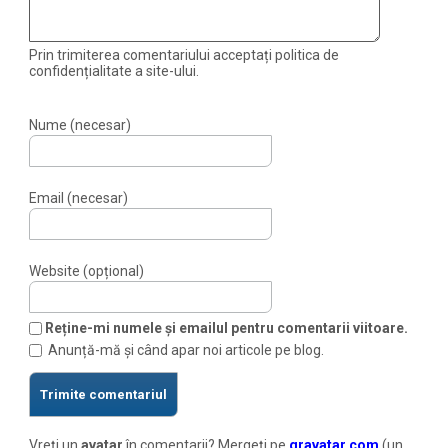
Prin trimiterea comentariului acceptați politica de
confidențialitate a site-ului.
Nume (necesar)
Email (necesar)
Website (opțional)
Reține-mi numele și emailul pentru comentarii viitoare.
Anunță-mă și când apar noi articole pe blog.
Vreți un
avatar
în comentarii? Mergeți pe
gravatar.com
(un