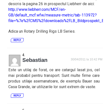
descris la pagina 26 in prospectul Liebherr de aici:
http://www.liebherr.com/MCF/en-
GB/default_mcf.wfw/measure-metric/tab-113972?
file=%7e%2fCMS%2fdownloads%2fLB_Bildprospekt_EN.p
Adica un Rotary Drilling Rigs LB Series.
REPLY
Sebastian
30/04/2011 la 10:42 PM
Este un utilaj de forat, ce are catargul lasat jos, cel
mai probabil pentru transport. Sunt multe firme care
produs utilaje asemanatoare, de exemplu Bauer sau
Casa Grande, iar utilizarile lor sunt extrem de vaste.
REPLY