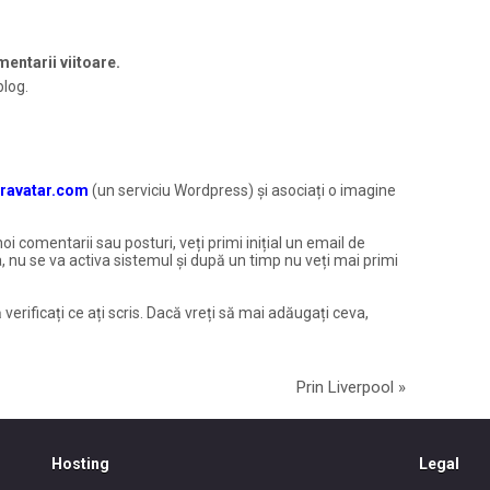
entarii viitoare.
blog.
ravatar.com
(un serviciu Wordpress) și asociați o imagine
noi comentarii sau posturi, veți primi inițial un email de
, nu se va activa sistemul și după un timp nu veți mai primi
 verificați ce ați scris. Dacă vreți să mai adăugați ceva,
Prin Liverpool
»
Hosting
Legal