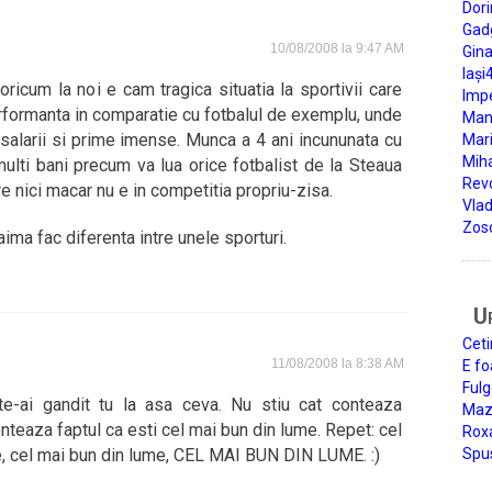
Dori
Gad
10/08/2008 la 9:47 AM
Gin
Iași
ricum la noi e cam tragica situatia la sportivii care
Impe
erformanta in comparatie cu fotbalul de exemplu, unde
Man
 salarii si prime imense. Munca a 4 ani incununata cu
Mari
Miha
 multi bani precum va lua orice fotbalist de la Steaua
Rev
e nici macar nu e in competitia propriu-zisa.
Vla
Zos
ima fac diferenta intre unele sporturi.
U
Ceti
11/08/2008 la 8:38 AM
E fo
Fulg
-ai gandit tu la asa ceva. Nu stiu cat conteaza
Mazi
teaza faptul ca esti cel mai bun din lume. Repet: cel
Roxa
e, cel mai bun din lume, CEL MAI BUN DIN LUME. :)
Spu