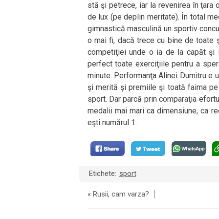
stă şi petrece, iar la revenirea în ţa
de lux (pe deplin meritate). În total m
gimnastică masculină un sportiv concure
o mai fi, dacă trece cu bine de toate ş
competiţiei unde o ia de la capăt şi
perfect toate exerciţiile pentru a sp
minute. Performanţa Alinei Dumitru e u
şi merită şi premiile şi toată faima p
sport. Dar parcă prin comparaţia efortulu
medalii mai mari ca dimensiune, ca rec
eşti numărul 1.
Etichete:
sport
«
Rusii, cam varza?