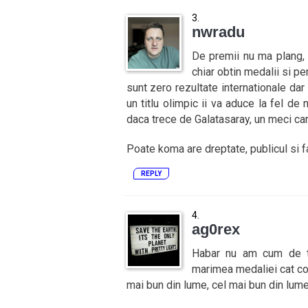
nwradu
De premii nu ma plang, o
chiar obtin medalii si p
sunt zero rezultate internationale dar
un titlu olimpic ii va aduce la fel de
daca trece de Galatasaray, un meci car
Poate koma are dreptate, publicul si fa
REPLY
ag0rex
Habar nu am cum de te
marimea medaliei cat con
mai bun din lume, cel mai bun din lum