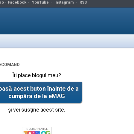
ro ·
Facebook
·
YouTube
·
Instagram
·
RSS
ecomand
Îți place blogul meu?
pasă acest buton înainte de a
cumpăra de la eMAG
și vei susține acest site.