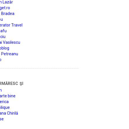
n Lazăr
get.ro
a Bradea
4u
rator Travel
afu
ciu
i Vasilescu
oblog
d Petreanu
o
rmăresc şi
n
arte bine
erica
lique
na Chirilă
se