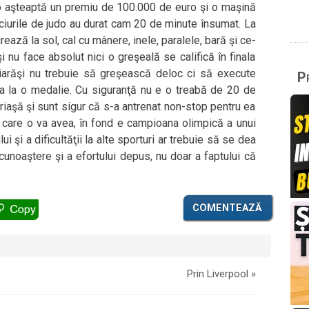
ra o aşteaptă un premiu de 100.000 de euro şi o maşină
eciurile de judo au durat cam 20 de minute însumat. La
ază la sol, cal cu mânere, inele, paralele, bară şi ce-
i nu face absolut nici o greşeală se califică în finala
 iarăşi nu trebuie să greşească deloc ci să execute
Pr
era la o medalie. Cu siguranţă nu e o treabă de 20 de
riaşă şi sunt sigur că s-a antrenat non-stop pentru ea
e care o va avea, în fond e campioana olimpică a unui
i şi a dificultăţii la alte sporturi ar trebuie să se dea
unoaştere şi a efortului depus, nu doar a faptului că
COMENTEAZĂ
Prin Liverpool
»