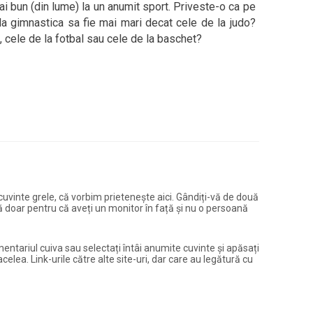
ai bun (din lume) la un anumit sport. Priveste-o ca pe
la gimnastica sa fie mai mari decat cele de la judo?
, cele de la fotbal sau cele de la baschet?
și cuvinte grele, că vorbim prietenește aici. Gândiți-vă de două
ură doar pentru că aveți un monitor în față și nu o persoană
entariul cuiva sau selectați întâi anumite cuvinte și apăsați
elea. Link-urile către alte site-uri, dar care au legătură cu