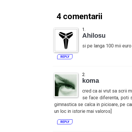
4 comentarii
Ahilosu
si pe langa 100 mii euro 
REPLY
koma
cred ca ai vrut sa scrii me
se face diferenta, poti s
gimnastica se calca in picioare, pe can
un loc in istorie mai valoros]
REPLY