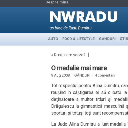
Despre mine
un blog de Radu Dumitru
AUTO
FOOD & LIFESTYLE
GÂNDURI
ȘTIR
«
Rusii, cam varza?
O medalie mai mare
9 Aug 2008 ·
GÂNDURI
·
4 comentarii
Tot respectul pentru Alina Dumitru, ca
reuşind în câştigarea ei să o bată la
deţinătoare a multor titluri şi medal
Drăgulescu la gimnastică masculină 
sporturi şi totuşi toţi sunt recompensa
La Judo Alina Dumitru a luat medalia 