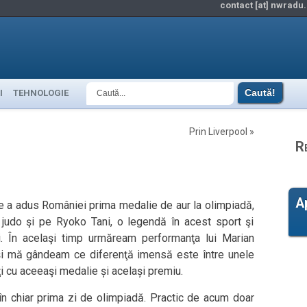
contact [at] nwradu.
I
TEHNOLOGIE
Prin Liverpool
»
R
A
re a adus României prima medalie de aur la olimpiadă,
 judo şi pe Ryoko Tani, o legendă în acest sport şi
ii. În acelaşi timp urmăream performanţa lui Marian
şi mă gândeam ce diferenţă imensă este între unele
ţi cu aceeaşi medalie și același premiu.
în chiar prima zi de olimpiadă. Practic de acum doar