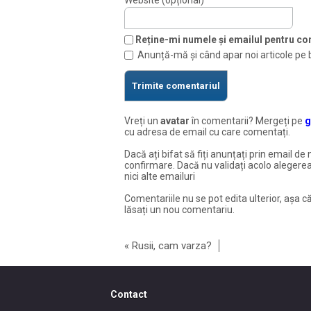
Website (opțional)
Reține-mi numele și emailul pentru com
Anunță-mă și când apar noi articole pe 
Vreți un
avatar
în comentarii? Mergeți pe
g
cu adresa de email cu care comentați.
Dacă ați bifat să fiți anunțați prin email de 
confirmare. Dacă nu validați acolo alegerea
nici alte emailuri
Comentariile nu se pot edita ulterior, așa că
lăsați un nou comentariu.
«
Rusii, cam varza?
Contact