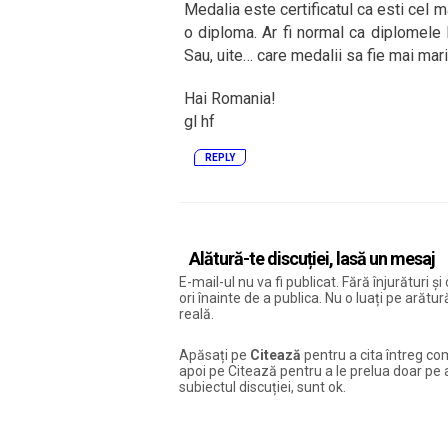
Medalia este certificatul ca esti cel m
o diploma. Ar fi normal ca diplomele 
Sau, uite… care medalii sa fie mai mari
Hai Romania!
gl hf
REPLY
Alătură-te discuției, lasă un mesaj
E-mail-ul nu va fi publicat. Fără înjurături 
ori înainte de a publica. Nu o luați pe arăt
reală.
Apăsați pe
Citează
pentru a cita întreg com
apoi pe Citează pentru a le prelua doar pe ac
subiectul discuției, sunt ok.