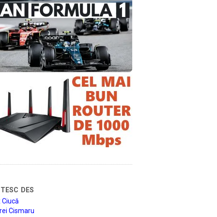
tesc des
 Ciucă
rei Cismaru