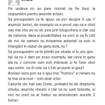
Pe undeva mi se pare normal sa fie trasi la
raspundere pentru anumite actiuni.
Sa presupunem ca te apuci sa zici despre X sau Y
anumite lucruri, de exemplu ca e prost sau ca e idiot
sau mai stiu eu ce se zice prin blogosfera, e clar caz
de calomie, daca ai posibilitatea sa scrii si sa fii citit
de mii de oameni nu inseamna automat ca esti si
intangibil in cazuri de genu asta, nu ?
Sa presupunem ca te plimbi pe strada si lu unu gen…
hai sa nu il dam pe zoso exemplu, dar ceva in genu
ala nu ii convine cum esti imbracat si te face idiot
sau cretin , nu iti vine sa ii futi un pumn in gura?
Acelasi lucru poti sa il spui mai “frumos” si nimeni nu
te mai ia la rost – esti doar critic.
Cazurile din Iran sau China , probabil tin de drepturile
omului, anumite chestii ii clar ca nu sunt tolerate, si
nici nu cred ca ar trebui sa amestecam aceste 2
lucruri.