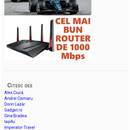
Citesc des
Alex Ciucă
Andrei Cismaru
Dorin Lazăr
Gadget.ro
Gina Bradea
Iași4u
Imperator Travel