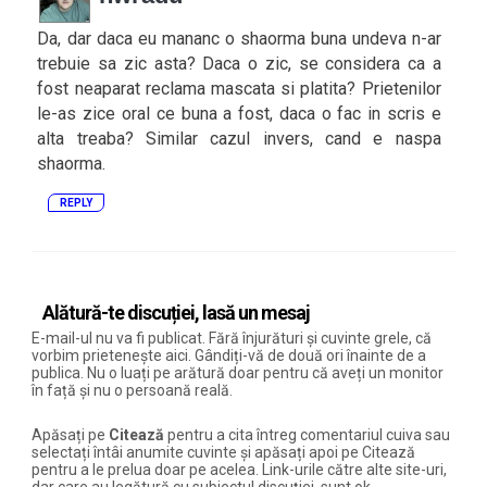
Da, dar daca eu mananc o shaorma buna undeva n-ar
trebuie sa zic asta? Daca o zic, se considera ca a
fost neaparat reclama mascata si platita? Prietenilor
le-as zice oral ce buna a fost, daca o fac in scris e
alta treaba? Similar cazul invers, cand e naspa
shaorma.
REPLY
Alătură-te discuției, lasă un mesaj
E-mail-ul nu va fi publicat. Fără înjurături și cuvinte grele, că
vorbim prietenește aici. Gândiți-vă de două ori înainte de a
publica. Nu o luați pe arătură doar pentru că aveți un monitor
în față și nu o persoană reală.
Apăsați pe
Citează
pentru a cita întreg comentariul cuiva sau
selectați întâi anumite cuvinte și apăsați apoi pe Citează
pentru a le prelua doar pe acelea. Link-urile către alte site-uri,