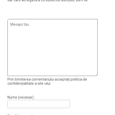
dar care au legătură cu subiectul discuției, sunt ok.
Prin trimiterea comentariului acceptați politica de
confidențialitate a site-ului.
Nume (necesar)