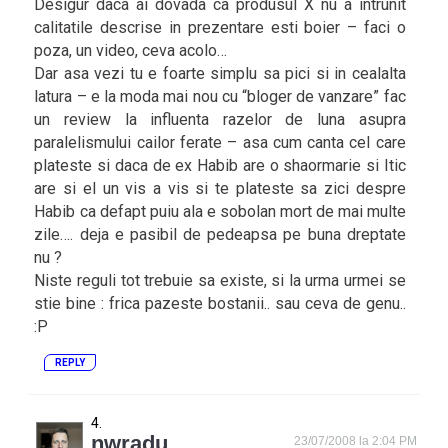
Desigur daca ai dovada ca produsul X nu a intrunit
calitatile descrise in prezentare esti boier – faci o
poza, un video, ceva acolo…
Dar asa vezi tu e foarte simplu sa pici si in cealalta
latura – e la moda mai nou cu “bloger de vanzare” fac
un review la influenta razelor de luna asupra
paralelismului cailor ferate – asa cum canta cel care
plateste si daca de ex Habib are o shaormarie si Itic
are si el un vis a vis si te plateste sa zici despre
Habib ca defapt puiu ala e sobolan mort de mai multe
zile…. deja e pasibil de pedeapsa pe buna dreptate
nu ?
Niste reguli tot trebuie sa existe, si la urma urmei se
stie bine : frica pazeste bostanii.. sau ceva de genu..
:P
REPLY
nwradu
23/07/2008 la 2:04 PM