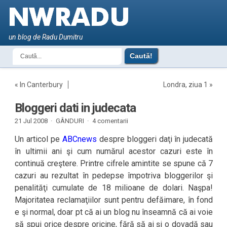
un blog de Radu Dumitru
«
In Canterbury
Londra, ziua 1
»
Bloggeri dati in judecata
21 Jul 2008 ·
GÂNDURI
·
4 comentarii
Un articol pe
ABCnews
despre bloggeri daţi în judecată
în ultimii ani şi cum numărul acestor cazuri este în
continuă creştere. Printre cifrele amintite se spune că 7
cazuri au rezultat în pedepse împotriva bloggerilor şi
penalităţi cumulate de 18 milioane de dolari. Naşpa!
Majoritatea reclamaţiilor sunt pentru defăimare, în fond
e şi normal, doar pt că ai un blog nu înseamnă că ai voie
să spui orice despre oricine, fără să ai şi o dovadă sau