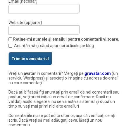
Email (necesar)
Website (opțional)
Reține-mi numele și emailul pentru comentarii viitoare.
Anunță-mă și când apar noi articole pe blog.
Vreți un
avatar
în comentarii? Mergeți pe
gravatar.com
(un
serviciu Wordpress) și asociați o imagine cu adresa de email
cu care comentați.
Dacă ați bifat să fiți anunțați prin email de noi comentarii sau
posturi, veți primi inițial un email de confirmare. Dacă nu
validați acolo alegerea, nu se va activa sistemul și după un
timp nu veți mai primi nici alte emailuri
Comentariile nu se pot edita ulterior, așa că verificați ce ați
scris. Dacă vreți să mai adăugați ceva, lăsați un nou
comentariu.