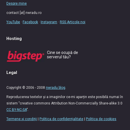
Despre mine
contact [at] nwradu.ro
YouTube
·
Facebook
·
Instagram
·
RSS Articole noi
Hosting
Cine se ocupă de
serverul tău?
Legal
Copyright © 2006 - 2008
nwradu blog
.
Reproducerea textelor și a imaginilor ce-mi aparțin este posibilă numai în
sistem "creative commons Attribution Non-Commercially Share-alike 3.0
CC BY-NC-SA
".
Termene și condiții
|
Politica de confidențialitate
|
Politica de cookies