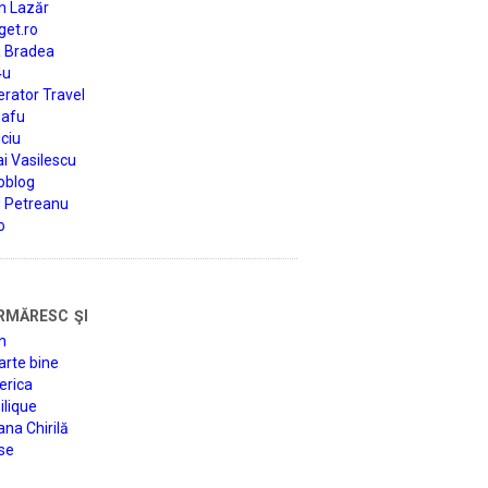
n Lazăr
get.ro
a Bradea
4u
rator Travel
afu
ciu
i Vasilescu
oblog
d Petreanu
o
rmăresc şi
n
arte bine
erica
lique
na Chirilă
se