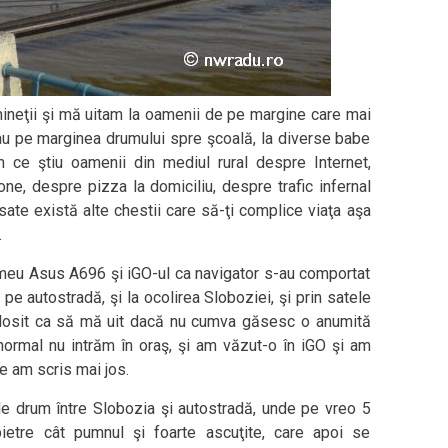
mineţii şi mă uitam la oamenii de pe margine care mai
eau pe marginea drumului spre şcoală, la diverse babe
ce ştiu oamenii din mediul rural despre Internet,
one, despre pizza la domiciliu, despre trafic infernal
sate există alte chestii care să-ţi complice viaţa aşa
.
meu Asus A696 şi iGO-ul ca navigator s-au comportat
 pe autostradă, şi la ocolirea Sloboziei, şi prin satele
folosit ca să mă uit dacă nu cumva găsesc o anumită
normal nu intrăm în oraş, şi am văzut-o în iGO şi am
e am scris mai jos.
de drum între Slobozia şi autostradă, unde pe vreo 5
pietre cât pumnul şi foarte ascuţite, care apoi se