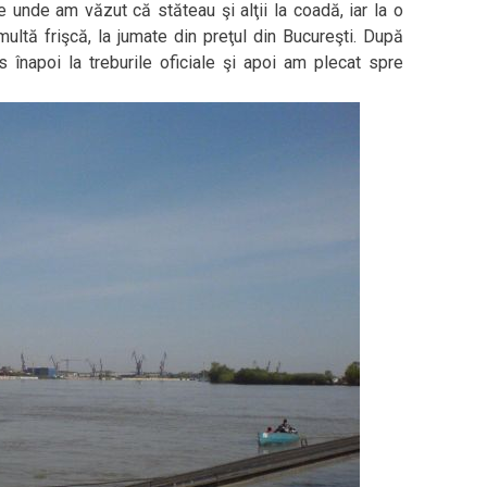
nde am văzut că stăteau şi alţii la coadă, iar la o
tă frişcă, la jumate din preţul din Bucureşti. După
napoi la treburile oficiale şi apoi am plecat spre