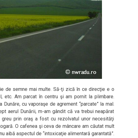
oie de semne mai multe. Să-ţi zică în ce direcţie e o
ul, etc. Am parcat în centru şi am pornit la plimbare.
la Dunăre, cu vaporaşe de agrement “parcate” la mal.
pt aerul Dunării, m-am gândit că va trebui neapărat
 greu prin oraş a fost cu rezolvatul unor necesităţi
autogară. O cafenea şi ceva de mâncare am căutat mult
u aibă aspectul de “intoxicaţie alimentară garantată”.