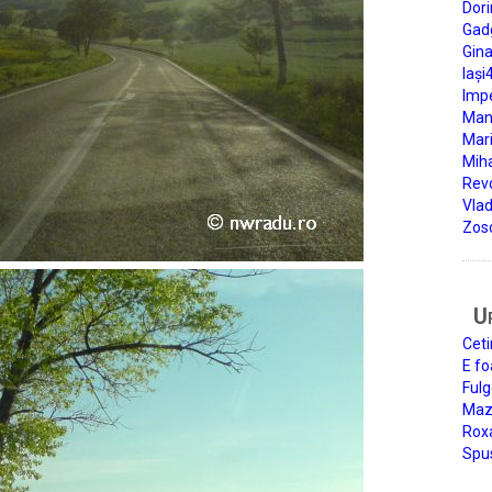
Dori
Gad
Gin
Iași
Impe
Man
Mari
Miha
Rev
Vla
Zos
U
Ceti
E fo
Fulg
Mazi
Roxa
Spu