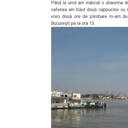
Până la umă am mâncat o shaorma de u
cafenea am băut două cappucino cu mul
vreo două ore de plimbare m-am dus î
Bucureşti pe la ora 13.