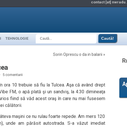
contact [at] nwradu.
I
TEHNOLOGIE
Sorin Oprescu o da in balarii
»
R
cea
·
5 comentarii
A
n ora 10 trebuie să fiu la Tulcea. Aşa că având drept
ibe FM, o apă plată şi un sandviş, la 4:30 dimineaţa
rios fiind să văd acest oraş în care nu mai fusesem
i călătorii.
âteva maşini ce nu rulau foarte repede. Am mers 120
), unde am părăsit autostrada. S-a văzut imediat