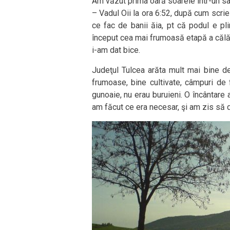
Am văzut prima oară soarele într-un sa
– Vadul Oii la ora 6:52, după cum scrie
ce fac de banii ăia, pt că podul e pl
început cea mai frumoasă etapă a călător
i-am dat bice.
Judeţul Tulcea arăta mult mai bine d
frumoase, bine cultivate, câmpuri de 
gunoaie, nu erau buruieni. O încântare
am făcut ce era necesar, şi am zis să d