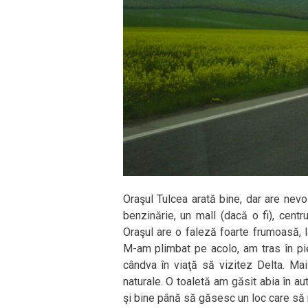
Oraşul Tulcea arată bine, dar are nev
benzinărie, un mall (dacă o fi), centr
Oraşul are o faleză foarte frumoasă, 
M-am plimbat pe acolo, am tras în pie
cândva în viaţă să vizitez Delta. Mai
naturale. O toaletă am găsit abia în 
şi bine până să găsesc un loc care să n