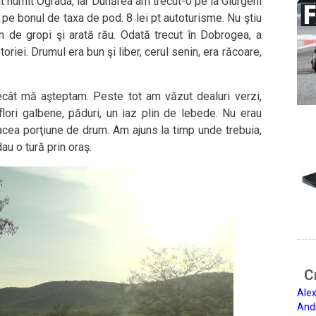
t numit Ograda, iar Dunărea am trecut-o pe la Giurgeni
 pe bonul de taxa de pod. 8 lei pt autoturisme. Nu ştiu
in de gropi şi arată rău. Odată trecut în Dobrogea, a
iei. Drumul era bun şi liber, cerul senin, era răcoare,
ecât mă aşteptam. Peste tot am văzut dealuri verzi,
flori galbene, păduri, un iaz plin de lebede. Nu erau
 acea porţiune de drum. Am ajuns la timp unde trebuia,
au o tură prin oraş.
Ci
Alex
And