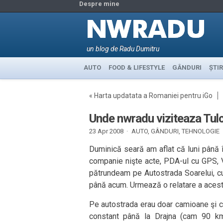
Despre mine
un blog de Radu Dumitru
AUTO
FOOD & LIFESTYLE
GÂNDURI
ȘTIR
«
Harta updatata a Romaniei pentru iGo
Unde nwradu viziteaza Tul
23 Apr 2008 ·
AUTO
,
GÂNDURI
,
TEHNOLOGIE
Duminică seară am aflat că luni până î
companie nişte acte, PDA-ul cu GPS, V
pătrundeam pe Autostrada Soarelui, cu
până acum. Urmează o relatare a aceste
Pe autostrada erau doar camioane şi c
constant până la Drajna (cam 90 km