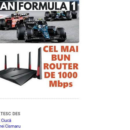
tesc des
 Ciucă
rei Cismaru