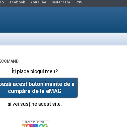
ro ·
Facebook
·
YouTube
·
Instagram
·
RSS
ecomand
Îți place blogul meu?
pasă acest buton înainte de a
cumpăra de la eMAG
și vei susține acest site.