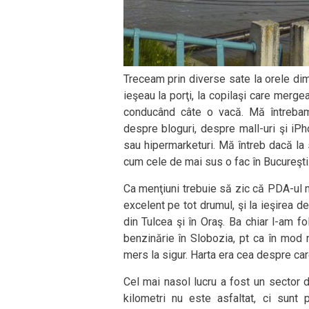
Treceam prin diverse sate la orele di
ieşeau la porţi, la copilaşi care merg
conducând câte o vacă. Mă întrebam 
despre bloguri, despre mall-uri şi iPh
sau hipermarketuri. Mă întreb dacă la 
cum cele de mai sus o fac în Bucureşti
Ca menţiuni trebuie să zic că PDA-ul 
excelent pe tot drumul, şi la ieşirea de
din Tulcea şi în Oraş. Ba chiar l-am 
benzinărie în Slobozia, pt ca în mod 
mers la sigur. Harta era cea despre car
Cel mai nasol lucru a fost un sector 
kilometri nu este asfaltat, ci sunt 