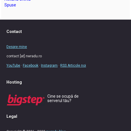
Spuse
Contact
Despre mine
contact [at] nwradu.ro
YouTube
·
Facebook
·
Instagram
·
RSS Articole noi
Hosting
Cine se ocupă de
serverul tău?
Legal