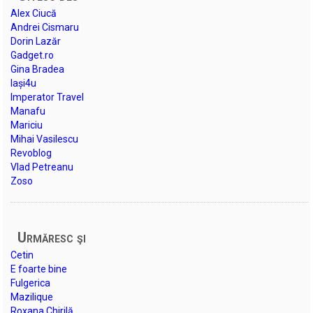
Alex Ciucă
Andrei Cismaru
Dorin Lazăr
Gadget.ro
Gina Bradea
Iași4u
Imperator Travel
Manafu
Mariciu
Mihai Vasilescu
Revoblog
Vlad Petreanu
Zoso
Urmăresc şi
Cetin
E foarte bine
Fulgerica
Mazilique
Roxana Chirilă