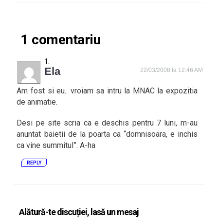
1 comentariu
Ela
22/03/2008 la 12:46 AM
Am fost si eu.. vroiam sa intru la MNAC la expozitia
de animatie.
Desi pe site scria ca e deschis pentru 7 luni, m-au
anuntat baietii de la poarta ca “domnisoara, e inchis
ca vine summitul”. A-ha
REPLY
Alătură-te discuției, lasă un mesaj