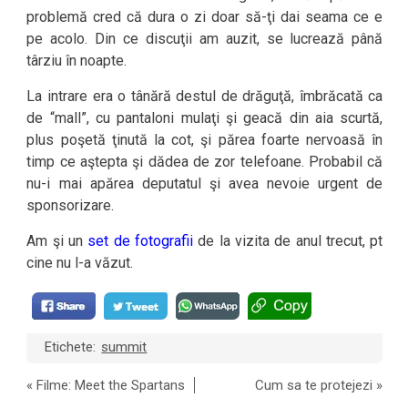
problemă cred că dura o zi doar să-ţi dai seama ce e
pe acolo. Din ce discuţii am auzit, se lucrează până
târziu în noapte.
La intrare era o tânără destul de drăguţă, îmbrăcată ca
de “mall”, cu pantaloni mulaţi şi geacă din aia scurtă,
plus poşetă ţinută la cot, şi părea foarte nervoasă în
timp ce aştepta şi dădea de zor telefoane. Probabil că
nu-i mai apărea deputatul şi avea nevoie urgent de
sponsorizare.
Am şi un
set de fotografii
de la vizita de anul trecut, pt
cine nu l-a văzut.
Etichete:
summit
«
Filme: Meet the Spartans
Cum sa te protejezi
»