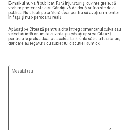
E-mail-ul nu va fi publicat. Fără înjurături și cuvinte grele, că
vorbim prietenește aici. Gândiți-vă de două ori înainte de a
publica. Nu o luați pe arătură doar pentru că aveți un monitor
în față și nu o persoană reală.
Apăsați pe
Citează
pentru a cita întreg comentariul cuiva sau
selectați întâi anumite cuvinte și apăsați apoi pe Citează
pentru a le prelua doar pe acelea. Link-urile către alte site-uri,
dar care au legătură cu subiectul discuției, sunt ok.