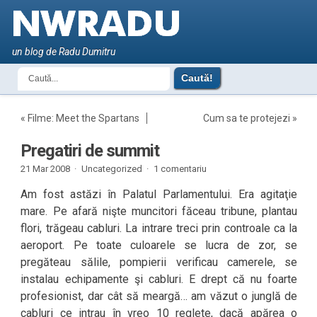
un blog de Radu Dumitru
«
Filme: Meet the Spartans
Cum sa te protejezi
»
Pregatiri de summit
21 Mar 2008 ·
Uncategorized ·
1 comentariu
Am fost astăzi în Palatul Parlamentului. Era agitaţie
mare. Pe afară nişte muncitori făceau tribune, plantau
flori, trăgeau cabluri. La intrare treci prin controale ca la
aeroport. Pe toate culoarele se lucra de zor, se
pregăteau sălile, pompierii verificau camerele, se
instalau echipamente şi cabluri. E drept că nu foarte
profesionist, dar cât să meargă… am văzut o junglă de
cabluri ce intrau în vreo 10 reglete, dacă apărea o