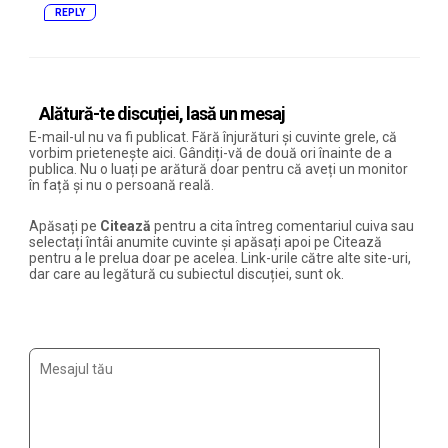
REPLY
Alătură-te discuției, lasă un mesaj
E-mail-ul nu va fi publicat. Fără înjurături și cuvinte grele, că
vorbim prietenește aici. Gândiți-vă de două ori înainte de a
publica. Nu o luați pe arătură doar pentru că aveți un monitor
în față și nu o persoană reală.
Apăsați pe
Citează
pentru a cita întreg comentariul cuiva sau
selectați întâi anumite cuvinte și apăsați apoi pe Citează
pentru a le prelua doar pe acelea. Link-urile către alte site-uri,
dar care au legătură cu subiectul discuției, sunt ok.