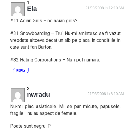
Ela
21/03/2008 la 12:10 AM
#11 Asian Girls – no asian girls?
#31 Snowboarding – Tru’. Nu-mi amintesc sa fi vazut
vreodata altceva decat un alb pe placa, in conditiile in
care sunt fan Burton.
#82 Hating Corporations – Nu-i pot numara.
REPLY
nwradu
21/03/2008 la 8:10 AM
Nu-mi plac asiaticele. Mi se par micute, papusele,
fragile… nu au aspect de femeie.
Poate sunt negru :P