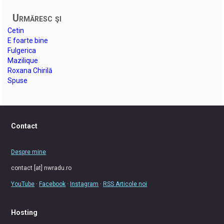
Urmăresc şi
Cetin
E foarte bine
Fulgerica
Mazilique
Roxana Chirilă
Spuse
Contact
Despre mine
contact [at] nwradu.ro
YouTube
·
Facebook
·
Instagram
·
RSS Articole noi
Hosting