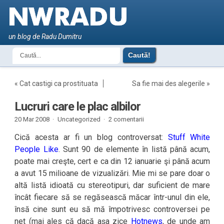
un blog de Radu Dumitru
«
Cat castigi ca prostituata
Sa fie mai des alegerile
»
Lucruri care le plac albilor
20 Mar 2008 ·
Uncategorized ·
2 comentarii
Cică acesta ar fi un blog controversat:
Stuff White
People Like
. Sunt 90 de elemente în listă până acum,
poate mai creşte, cert e ca din 12 ianuarie şi până acum
a avut 15 milioane de vizualizări. Mie mi se pare doar o
altă listă idioată cu stereotipuri, dar suficient de mare
încât fiecare să se regăsească măcar într-unul din ele,
însă cine sunt eu să mă împotrivesc controversei pe
net (mai ales că dacă aşa zice
Hotnews
, de unde am