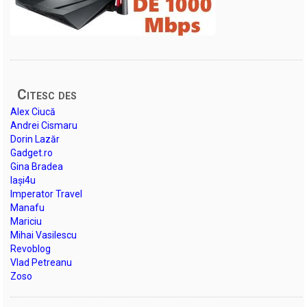
Citesc des
Alex Ciucă
Andrei Cismaru
Dorin Lazăr
Gadget.ro
Gina Bradea
Iași4u
Imperator Travel
Manafu
Mariciu
Mihai Vasilescu
Revoblog
Vlad Petreanu
Zoso