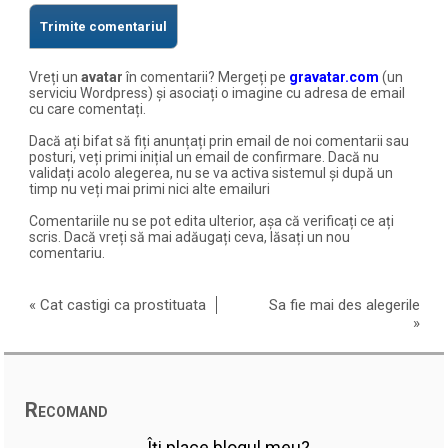
Vreți un
avatar
în comentarii? Mergeți pe
gravatar.com
(un
serviciu Wordpress) și asociați o imagine cu adresa de email
cu care comentați.
Dacă ați bifat să fiți anunțați prin email de noi comentarii sau
posturi, veți primi inițial un email de confirmare. Dacă nu
validați acolo alegerea, nu se va activa sistemul și după un
timp nu veți mai primi nici alte emailuri
Comentariile nu se pot edita ulterior, așa că verificați ce ați
scris. Dacă vreți să mai adăugați ceva, lăsați un nou
comentariu.
«
Cat castigi ca prostituata
Sa fie mai des alegerile
»
Recomand
Îți place blogul meu?