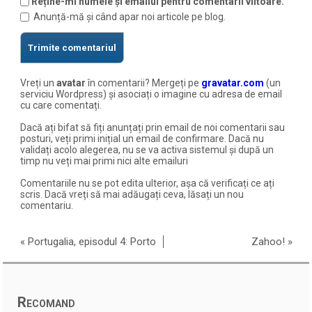
Reține-mi numele și emailul pentru comentarii viitoare.
Anunță-mă și când apar noi articole pe blog.
Vreți un
avatar
în comentarii? Mergeți pe
gravatar.com
(un
serviciu Wordpress) și asociați o imagine cu adresa de email
cu care comentați.
Dacă ați bifat să fiți anunțați prin email de noi comentarii sau
posturi, veți primi inițial un email de confirmare. Dacă nu
validați acolo alegerea, nu se va activa sistemul și după un
timp nu veți mai primi nici alte emailuri
Comentariile nu se pot edita ulterior, așa că verificați ce ați
scris. Dacă vreți să mai adăugați ceva, lăsați un nou
comentariu.
«
Portugalia, episodul 4: Porto
Zahoo!
»
Recomand