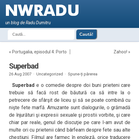
un blog de Radu Dumitru
«
Portugalia, episodul 4: Porto
Zahoo!
»
Superbad
26 Aug 2007 ·
Uncategorized ·
Spune-ți părerea
Superbad
e o comedie despre doi buni prieteni care
trebuie să facă rost de băutură ca să intre la o
petrecere de sfârşit de liceu şi să se poate combină cu
nişte fete marfă. Amuzante sunt dialogurile, o grămadă
de înjurături şi expresii sexuale şi prostii vorbite, şi care
chiar par reale, genul de discuţie pe care l-am avut de
multe ori cu prietenii când bârfeam despre fete sau alte
chestiuni. Filmul are farmec în engleză, orice traducere