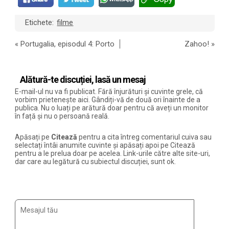
Etichete:
filme
«
Portugalia, episodul 4: Porto
Zahoo!
»
Alătură-te discuției, lasă un mesaj
E-mail-ul nu va fi publicat. Fără înjurături și cuvinte grele, că
vorbim prietenește aici. Gândiți-vă de două ori înainte de a
publica. Nu o luați pe arătură doar pentru că aveți un monitor
în față și nu o persoană reală.
Apăsați pe
Citează
pentru a cita întreg comentariul cuiva sau
selectați întâi anumite cuvinte și apăsați apoi pe Citează
pentru a le prelua doar pe acelea. Link-urile către alte site-uri,
dar care au legătură cu subiectul discuției, sunt ok.