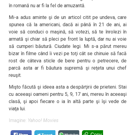
în romană nu ar fi la fel de amuzantă.
Mi-a adus aminte şi de un articol citit pe undeva, care
spunea că la americani, dacă ai până în 21 de ani, ai
voie să conduci o maşină, să votezi, să te înrolezi în
armată şi chiar să pleci pe front la luptă, dar nu ai voie
să cumperi băutură. Ciudate legi. Mi s-a părut mereu
bizar în filme când îi vezi pe toţi cât se chinuie să facă
rost de câteva sticle de bere pentru o petrecere, de
parcă asta ar fi băutura supremă şi reţeta unui chef
reuşit.
Mişto făcută şi ideea asta a despărţirii de prieteni. Stai
cu aceeaşi oameni pentru 5, 9, 17 ani, mereu în aceeaşi
clasă, şi apoi fiecare o ia în altă parte şi îşi vede de
viaţa lui.
Imagine:
Yahoo! Movies