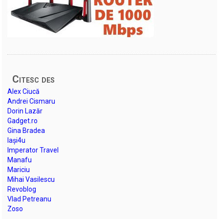
Citesc des
Alex Ciucă
Andrei Cismaru
Dorin Lazăr
Gadget.ro
Gina Bradea
Iași4u
Imperator Travel
Manafu
Mariciu
Mihai Vasilescu
Revoblog
Vlad Petreanu
Zoso