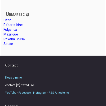
Urmăresc şi
Cetin
E foarte bine
Fulgerica
Mazilique
Roxana Chirilă
Spuse
Contact
Despre mine
contact [at] nwradu.ro
YouTube
·
Facebook
·
Instagram
·
RSS Articole noi