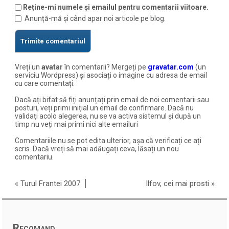
Reține-mi numele și emailul pentru comentarii viitoare.
Anunță-mă și când apar noi articole pe blog.
Vreți un
avatar
în comentarii? Mergeți pe
gravatar.com
(un
serviciu Wordpress) și asociați o imagine cu adresa de email
cu care comentați.
Dacă ați bifat să fiți anunțați prin email de noi comentarii sau
posturi, veți primi inițial un email de confirmare. Dacă nu
validați acolo alegerea, nu se va activa sistemul și după un
timp nu veți mai primi nici alte emailuri
Comentariile nu se pot edita ulterior, așa că verificați ce ați
scris. Dacă vreți să mai adăugați ceva, lăsați un nou
comentariu.
«
Turul Frantei 2007
Ilfov, cei mai prosti
»
Recomand