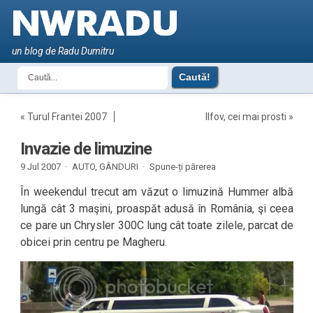
un blog de Radu Dumitru
«
Turul Frantei 2007
Ilfov, cei mai prosti
»
Invazie de limuzine
9 Jul 2007 ·
AUTO
,
GÂNDURI
·
Spune-ți părerea
În weekendul trecut am văzut o limuzină Hummer albă
lungă cât 3 maşini, proaspăt adusă în România, şi ceea
ce pare un Chrysler 300C lung cât toate zilele, parcat de
obicei prin centru pe Magheru.