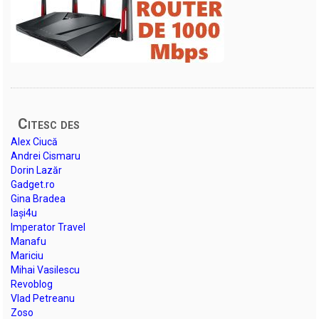
Citesc des
Alex Ciucă
Andrei Cismaru
Dorin Lazăr
Gadget.ro
Gina Bradea
Iași4u
Imperator Travel
Manafu
Mariciu
Mihai Vasilescu
Revoblog
Vlad Petreanu
Zoso