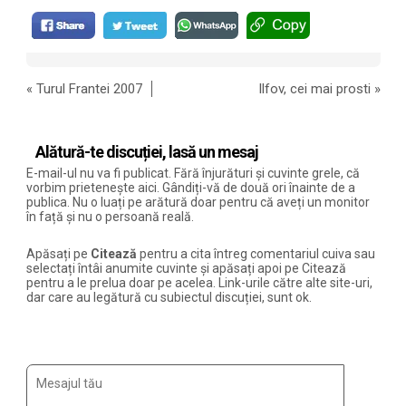
«
Turul Frantei 2007
Ilfov, cei mai prosti
»
Alătură-te discuției, lasă un mesaj
E-mail-ul nu va fi publicat. Fără înjurături și cuvinte grele, că
vorbim prietenește aici. Gândiți-vă de două ori înainte de a
publica. Nu o luați pe arătură doar pentru că aveți un monitor
în față și nu o persoană reală.
Apăsați pe
Citează
pentru a cita întreg comentariul cuiva sau
selectați întâi anumite cuvinte și apăsați apoi pe Citează
pentru a le prelua doar pe acelea. Link-urile către alte site-uri,
dar care au legătură cu subiectul discuției, sunt ok.