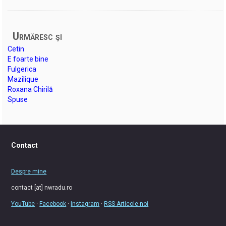
Urmăresc şi
Cetin
E foarte bine
Fulgerica
Mazilique
Roxana Chirilă
Spuse
Contact
Despre mine
contact [at] nwradu.ro
YouTube
·
Facebook
·
Instagram
·
RSS Articole noi