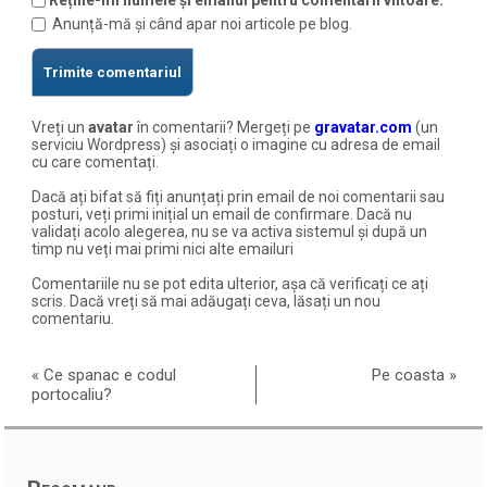
Reține-mi numele și emailul pentru comentarii viitoare.
Anunță-mă și când apar noi articole pe blog.
Vreți un
avatar
în comentarii? Mergeți pe
gravatar.com
(un
serviciu Wordpress) și asociați o imagine cu adresa de email
cu care comentați.
Dacă ați bifat să fiți anunțați prin email de noi comentarii sau
posturi, veți primi inițial un email de confirmare. Dacă nu
validați acolo alegerea, nu se va activa sistemul și după un
timp nu veți mai primi nici alte emailuri
Comentariile nu se pot edita ulterior, așa că verificați ce ați
scris. Dacă vreți să mai adăugați ceva, lăsați un nou
comentariu.
«
Ce spanac e codul
Pe coasta
»
portocaliu?