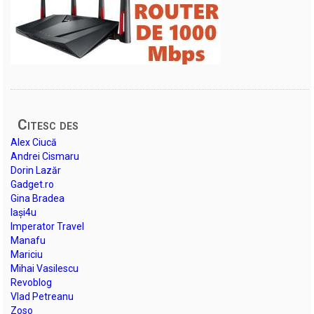
Citesc des
Alex Ciucă
Andrei Cismaru
Dorin Lazăr
Gadget.ro
Gina Bradea
Iași4u
Imperator Travel
Manafu
Mariciu
Mihai Vasilescu
Revoblog
Vlad Petreanu
Zoso