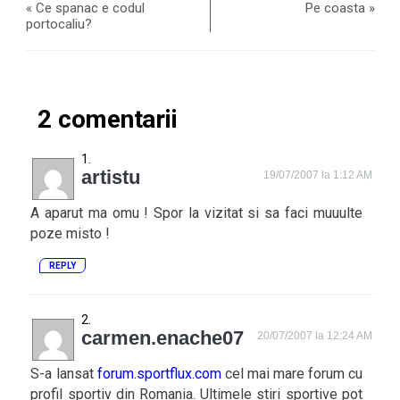
«
Ce spanac e codul
Pe coasta
»
portocaliu?
2 comentarii
artistu
19/07/2007 la 1:12 AM
A aparut ma omu ! Spor la vizitat si sa faci muuulte
poze misto !
REPLY
carmen.enache07
20/07/2007 la 12:24 AM
S-a lansat
forum.sportflux.com
cel mai mare forum cu
profil sportiv din Romania. Ultimele stiri sportive pot