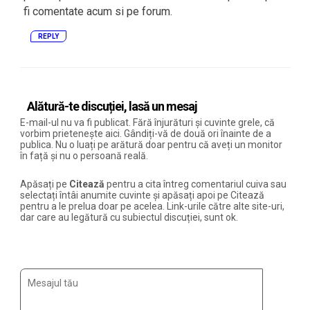
fi comentate acum si pe forum.
REPLY
Alătură-te discuției, lasă un mesaj
E-mail-ul nu va fi publicat. Fără înjurături și cuvinte grele, că
vorbim prietenește aici. Gândiți-vă de două ori înainte de a
publica. Nu o luați pe arătură doar pentru că aveți un monitor
în față și nu o persoană reală.
Apăsați pe
Citează
pentru a cita întreg comentariul cuiva sau
selectați întâi anumite cuvinte și apăsați apoi pe Citează
pentru a le prelua doar pe acelea. Link-urile către alte site-uri,
dar care au legătură cu subiectul discuției, sunt ok.