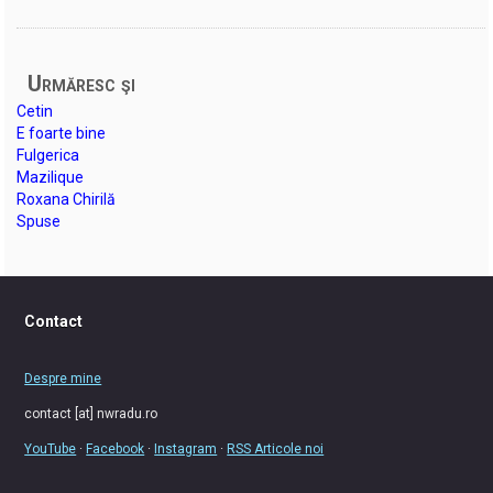
Urmăresc şi
Cetin
E foarte bine
Fulgerica
Mazilique
Roxana Chirilă
Spuse
Contact
Despre mine
contact [at] nwradu.ro
YouTube
·
Facebook
·
Instagram
·
RSS Articole noi